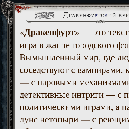
Дракенфурт
«
» — это текст
игра в жанре городского фэ
Вымышленный мир, где люд
соседствуют с вампирами, к
— с паровыми механизмам
детективные интриги — с 
политическими играми, а п
луне нетопыри — с реющи