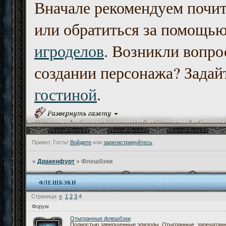
Вначале рекомендуем почи
или обратиться за помощь
игроделов
. Возникли вопро
создании персонажа? Задайт
гостиной
.
Привет, Гость!
Войдите
или
зарегистрируйтесь
.
»
Дракенфурт
»
Флешбэки
ФЛЕШБЭКИ
Страница:
«
1
2
3
4
Форум
Отыгранные флешбэки
Полностью завершенные эпизоды. Отыгранные, запечатан