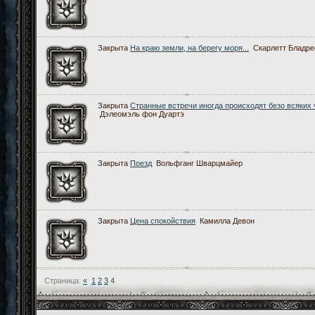
Закрыта
На краю земли, на берегу моря...
Скарлетт Бладре
Закрыта
Странные встречи иногда происходят безо всяких
Дэлеомэль фон Дуартэ
Закрыта
Поезд
Вольфганг Шварцмайер
Закрыта
Цена спокойствия
Камилла Девон
Страница:
«
1
2
3
4