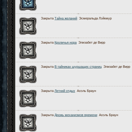
Закрыта
Тайна желаний
Эсмеральда Лэйкмур
Закрыта
Кроличья нора
Элизабет де Вирр
Закрыта
В тайниках шуршащих страниц
Элизабет де Вирр
Закрыта
Летний отдых
Аоэль Браун
Закрыта
Дрожь механизмов времени
Аоэль Браун