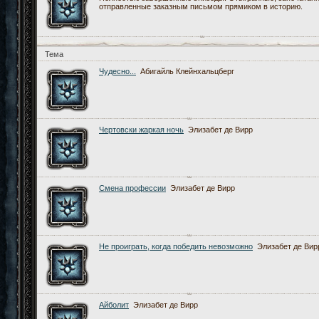
отправленные заказным письмом прямиком в историю.
Тема
Чудесно...
Абигайль Клейнхальцберг
Чертовски жаркая ночь
Элизабет де Вирр
Смена профессии
Элизабет де Вирр
Не проиграть, когда победить невозможно
Элизабет де Вир
Айболит
Элизабет де Вирр