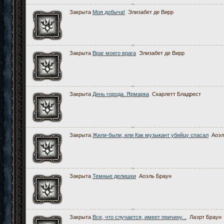
Закрыта
Моя добыча!
Элизабет де Вирр
Закрыта
Враг моего врага
Элизабет де Вирр
Закрыта
День города. Ярмарка
Скарлетт Бладрест
Закрыта
Жили-были, или Как музыкант убийцу спасал
Аоэл
Закрыта
Темные делишки
Аоэль Браун
Закрыта
Все, что случается, имеет причину...
Лаэрт Браун