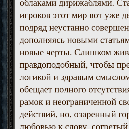
облаками дирижаблями. Ст
игроков этот мир вот уже д
подряд неустанно совершен
дополняясь новыми статьям
новые черты. Слишком жив
правдоподобный, чтобы пр
логикой и здравым смыслом
обещает полного отсутств
рамок и неограниченной с
действий, но, озаренный го
любовью к слову, согретый