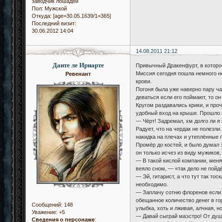
заводчик лошадей
Пол:
Мужской
Откуда:
[age=30.05.1639/1=365]
Последний визит:
30.06.2012 14:04
14.08.2011 21:12
Данте ле Ириарте
Привычный Дракенфурт, в котором
Миссия сегодня пошла немного не
Ревенант
крови.
Погоня была уже наверно пару час
деваться если его поймают, то он 
Кругом раздавались крики, и проч
удобный вход на крыше. Прошло н
— Чёрт! Задремал, хм долго ли я
Радует, что на чердак не полезл
накидка на плечах и утеплённые 
Промёр до костей, и было думал з
он только исчез из виду мужиков,
— В такой кислой компании, меня
веяло сном, — «так дело не пойд
— Эй, гитарист, а что тут так то
необходимо.
— Заплачу сотню флоренов если т
обещанное количество денег в го
Сообщений:
148
улыбка, хоть и лживая, алчная, н
Уважение:
+5
— Давай сыграй маэстро! От души
Сведения о персонаже
: