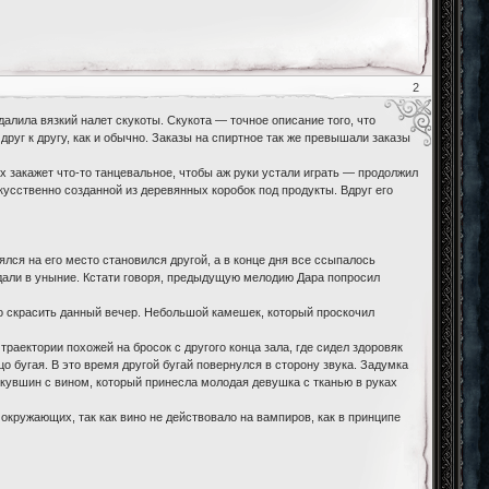
2
далила вязкий налет скукоты. Скукота — точное описание того, что
друг к другу, как и обычно. Заказы на спиртное так же превышали заказы
 закажет что-то танцевальное, чтобы аж руки устали играть — продолжил
кусственно созданной из деревянных коробок под продукты. Вдруг его
лся на его место становился другой, а в конце дня все ссыпалось
адали в уныние. Кстати говоря, предыдущую мелодию Дара попросил
то скрасить данный вечер. Небольшой камешек, который проскочил
раектории похожей на бросок с другого конца зала, где сидел здоровяк
 бугая. В это время другой бугай повернулся в сторону звука. Задумка
л кувшин с вином, который принесла молодая девушка с тканью в руках
 окружающих, так как вино не действовало на вампиров, как в принципе