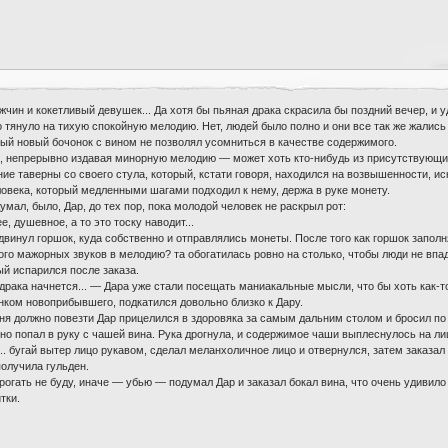
чин и кокетливый девушек... Да хотя бы пьяная драка скрасила бы поздний вечер, и у
 тянуло на тихую спокойную мелодию. Нет, людей было полно и они все так же жались 
мый новый бочонок с вином не позволял усомниться в качестве содержимого.
р, непрерывно издавая минорную мелодию — может хоть кто-нибудь из присутствующих
е таверны со своего стула, который, кстати говоря, находился на возвышенности, ис
ловека, который медленными шагами подходил к нему, держа в руке монету.
л, было, Дар, до тех пор, пока молодой человек не раскрыл рот:
 душевное, а то это тоску наводит...
винул горшок, куда собственно и отправлялись монеты. После того как горшок заполня
го мажорных звуков в мелодию? та обогатилась ровно на столько, чтобы люди не вп
ый испарился после заказа.
драка начнется... — Дара уже стали посещать маниакальные мысли, что бы хоть как-
инком новоприбывшего, подкатился довольно близко к Дару.
ня должно повезти Дар прицелился в здоровяка за самым дальним столом и бросил по т
о попал в руку с чашей вина. Рука дрогнула, и содержимое чаши выплеснулось на лицо
... бугай вытер лицо рукавом, сделал меланхоличное лицо и отвернулся, затем заказа
получила гульден.
рогать не буду, иначе — убью — подумал Дар и заказал бокал вина, что очень удивило
тки.