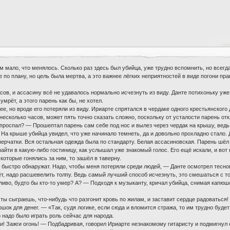
 мало, что менялось. Сколько раз здесь был убийца, уже трудно вспомнить, но всегда
 по плану, но цель была мертва, а это важнее лёгких неприятностей в виде погони пр
ов, и ассасину всё не удавалось нормально исчезнуть из виду. Данте потихоньку уже 
умрёт, а этого парень как бы, не хотел.
ее, но вроде его потеряли из виду. Ириарте спрятался в чердаке одного крестьянского
есколько часов, может пять точно сказать сложно, поскольку от усталости парень от
 проспал? — Прошептал парень сам себе под нос и вылез через чердак на крышу, ведь
и. На крыше убийца увидел, что уже начинало темнеть, да и довольно прохладно стало.
перчатки. Вся остальная одежда была по стандарту. Белая ассасиновская. Парень шёл
айти в какую-либо гостиницу, как услышал уже знакомый голос. Его ещё искали, и вот 
 которые гонялись за ним, то зашёл в таверну.
 быстро обнаружат. Надо, чтобы меня потеряли среди людей, — Данте осмотрел тесно
ёт, надо расшевелить толпу. Ведь самый лучший способ исчезнуть, это смешаться с т
скливо, будто бы кто-то умер? А? — Подходя к музыканту, кричал убийца, снимая капю
ы сыграешь, что-нибудь что разгонит кровь по жилам, и заставит сердце радоваться!
ршок для денег. — «Так, судя логике, если сюда и вломится стража, то им трудно буд
о надо было играть роль сейчас для народа.
! Зажги огонь! — Подбадривая, говорил Ириарте незнакомому гитаристу и подмигнул 