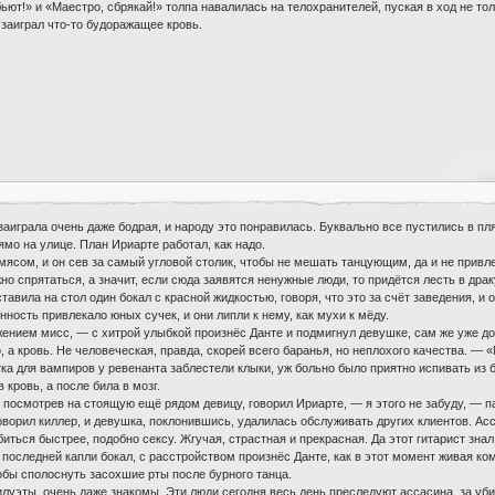
ьют!» и «Маестро, сбрякай!» толпа навалилась на телохранителей, пуская в ход не то
 заиграл что-то будоражащее кровь.
аиграла очень даже бодрая, и народу это понравилась. Буквально все пустились в пля
ямо на улице. План Ириарте работал, как надо.
мясом, и он сев за самый угловой столик, чтобы не мешать танцующим, да и не привле
ожно спрятаться, а значит, если сюда заявятся ненужные люди, то придётся лесть в дра
авила на стол один бокал с красной жидкостью, говоря, что это за счёт заведения, и 
ность привлекало юных сучек, и они липли к нему, как мухи к мёду.
ием мисс, — с хитрой улыбкой произнёс Данте и подмигнул девушке, сам же уже допи
, а кровь. Не человеческая, правда, скорей всего баранья, но неплохого качества. — 
итка для вампиров у ревенанта заблестели клыки, уж больно было приятно испивать из 
 кровь, а после била в мозг.
посмотрев на стоящую ещё рядом девицу, говорил Ириарте, — я этого не забуду, — п
оворил киллер, и девушка, поклонившись, удалилась обслуживать других клиентов. Ас
иться быстрее, подобно сексу. Жгучая, страстная и прекрасная. Да этот гитарист знал 
оследней капли бокал, с расстройством произнёс Данте, как в этот момент живая комп
тобы сполоснуть засохшие рты после бурного танца.
луэты, очень даже знакомы. Эти люди сегодня весь день преследуют ассасина, за убий