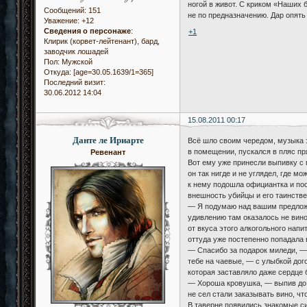
ногой в живот. С криком «Наших б
Сообщений:
151
не по предназначению. Дар опять
Уважение:
+12
Сведения о персонаже
:
+1
Клирик (корвет-лейтенант), бард,
заводчик лошадей
Пол:
Мужской
Откуда:
[age=30.05.1639/1=365]
Последний визит:
30.06.2012 14:04
15.08.2011 00:17
Данте ле Ириарте
Всё шло своим чередом, музыка з
в помещении, пускался в пляс пр
Ревенант
Вот ему уже принесли выпивку с 
он так нигде и не углядел, где м
к нему подошла официантка и пост
внешность убийцы и его таинствен
— Я подумаю над вашим предложен
удивлению там оказалось не вино
от вкуса этого алкогольного нап
оттуда уже постепенно попадала в
— Спасибо за подарок миледи, — 
тебе на чаевые, — с улыбкой дог
которая заставляло даже сердце б
— Хороша кровушка, — выпив до п
не сел стали заказывать вино, ч
В таверне появились знакомые си