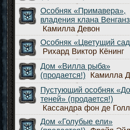
Особняк «Примавера»,
владения клана Венганз
Камилла Девон
Особняк «Цветущий са
Рихард Виктор Кёнинг
Дом «Вилла рыба»
(продается!)
Камилла Д
Пустующий особняк «Д
теней» (продается!)
Кассандра фон де Голл
Дом «Голубые ели»