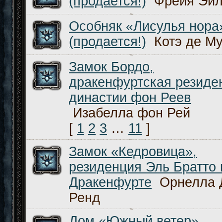
(продается!)
Фрейя Эй
Особняк «Лисулья нора
(продается!)
Котэ де М
Замок Бордо,
дракенфуртская резиде
династии фон Реев
Изабелла фон Рей
[
1
2
3
…
11
]
Замок «Кедровица»,
резиденция Эль Братто 
Дракенфурте
Орнелла 
Ренд
Дом «Южный ветер»