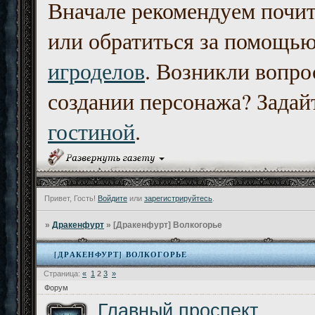
Вначале рекомендуем почи
или обратиться за помощь
игроделов
. Возникли вопро
создании персонажа? Задайт
гостиной
.
Привет, Гость!
Войдите
или
зарегистрируйтесь
.
»
Дракенфурт
»
[Дракенфурт] Волкогорье
[ДРАКЕНФУРТ] ВОЛКОГОРЬЕ
Страница:
«
1
2
3
»
Форум
Главный проспект