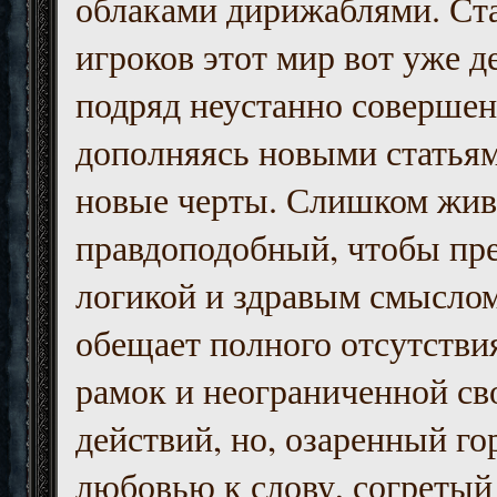
облаками дирижаблями. Ст
игроков этот мир вот уже д
подряд неустанно совершен
дополняясь новыми статьям
новые черты. Слишком жив
правдоподобный, чтобы пр
логикой и здравым смыслом
обещает полного отсутств
рамок и неограниченной с
действий, но, озаренный го
любовью к слову, согретый