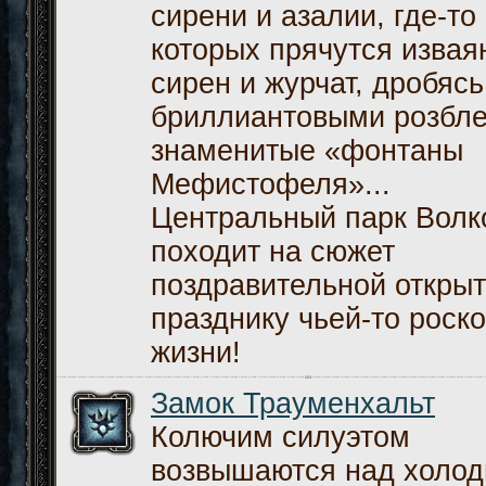
сирени и азалии, где-то
которых прячутся извая
сирен и журчат, дробясь
бриллиантовыми розбле
знаменитые «фонтаны
Мефистофеля»...
Центральный парк Волк
походит на сюжет
поздравительной открыт
празднику чьей-то роск
жизни!
Замок Трауменхальт
Колючим силуэтом
возвышаются над холо