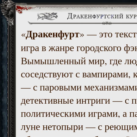
Дракенфурт
«
» — это текст
игра в жанре городского фэ
Вымышленный мир, где люд
соседствуют с вампирами, к
— с паровыми механизмам
детективные интриги — с 
политическими играми, а п
луне нетопыри — с реющи