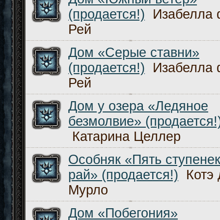
(продается!)
Изабелла 
Рей
Дом «Серые ставни»
(продается!)
Изабелла 
Рей
Дом у озера «Ледяное
безмолвие» (продается!
Катарина Целлер
Особняк «Пять ступенек
рай» (продается!)
Котэ 
Мурло
Дом «Побегония»