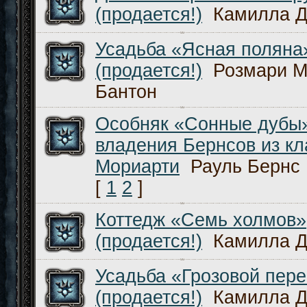
(продается!)
Камилла Д
Усадьба «Ясная поляна
(продается!)
Розмари М
Бантон
Особняк «Сонные дубы
владения Бернсов из кл
Мориарти
Рауль Бернс
[
1
2
]
Коттедж «Семь холмов»
(продается!)
Камилла Д
Усадьба «Грозовой пер
(продается!)
Камилла Д