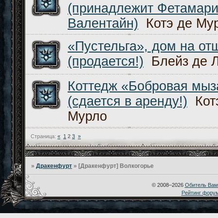
(принадлежит Фетамар
Валентайн)
Котэ де Му
«Пустельга», дом на от
(продается!)
Блейз де 
Коттедж «Бобровая мыз
(сдается в аренду!)
Кот
Мурло
Страница:
«
1
2
3
»
»
Дракенфурт
»
[Дракенфурт] Волкогорье
© 2008–2026
Обитель Вам
Рейтинг фору