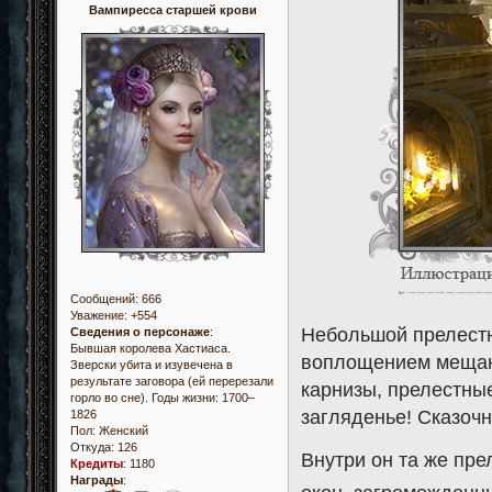
Вампиресса старшей крови
Сообщений:
666
Уважение:
+554
Небольшой прелестн
Сведения о персонаже
:
Бывшая королева Хастиаса.
воплощением мещанс
Зверски убита и изувечена в
результате заговора (ей перерезали
карнизы, прелестны
горло во сне). Годы жизни: 1700–
загляденье! Сказоч
1826
Пол:
Женский
Откуда:
126
Внутри он та же пре
Кредиты
:
1180
Награды
: