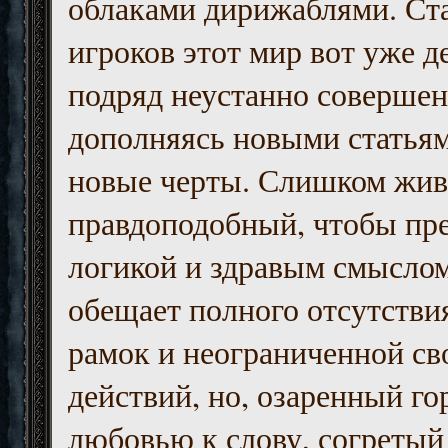
облаками дирижаблями. Ст
игроков этот мир вот уже д
подряд неустанно совершен
дополняясь новыми статьям
новые черты. Слишком жив
правдоподобный, чтобы пр
логикой и здравым смыслом
обещает полного отсутств
рамок и неограниченной с
действий, но, озаренный го
любовью к слову, согретый