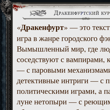
Дракенфурт
«
» — это текст
игра в жанре городского фэ
Вымышленный мир, где люд
соседствуют с вампирами, к
— с паровыми механизмам
детективные интриги — с 
политическими играми, а п
луне нетопыри — с реющи