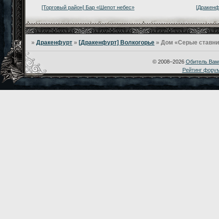
[Торговый район] Бар «Шепот небес»
[Дракенф
»
Дракенфурт
»
[Дракенфурт] Волкогорье
»
Дом «Серые ставни»
© 2008–2026
Обитель Вам
Рейтинг фору