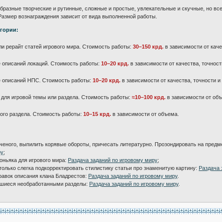
бразные творческие и рутинные, сложные и простые, увлекательные и скучные, но все
Размер вознаграждения зависит от вида выполненной работы.
гории:
и рерайт статей игрового мира. Стоимость работы:
30–150 крд.
в зависимости от каче
 описаний локаций. Стоимость работы:
10–20 крд.
в зависимости от качества, точност
 описаний НПС. Стоимость работы:
10–20 крд.
в зависимости от качества, точности и
 для игровой темы или раздела. Стоимость работы:
≈10–100 крд.
в зависимости от об
ого раздела. Стоимость работы:
10–15 крд.
в зависимости от объема.
еного, выпилить корявые обороты, причесать литературно. Прозондировать на пред
ру
;
оньяка для игрового мира:
Раздача заданий по игровому миру
;
только слегка подкорректировать стилистику статьи про знаменитую картину:
Раздача 
равок описания клана Бладрестов:
Раздача заданий по игровому миру
.
вшиеся необработанными разделы:
Раздача заданий по игровому миру
.