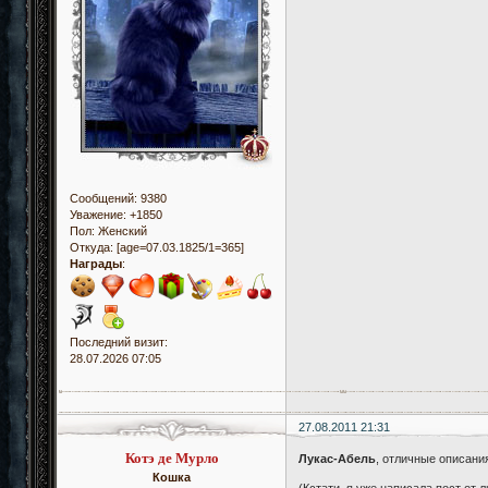
Сообщений:
9380
Уважение:
+1850
Пол:
Женский
Откуда:
[age=07.03.1825/1=365]
Награды
:
Последний визит:
28.07.2026 07:05
27.08.2011 21:31
Котэ де Мурло
Лукас-Абель
, отличные описани
Кошка