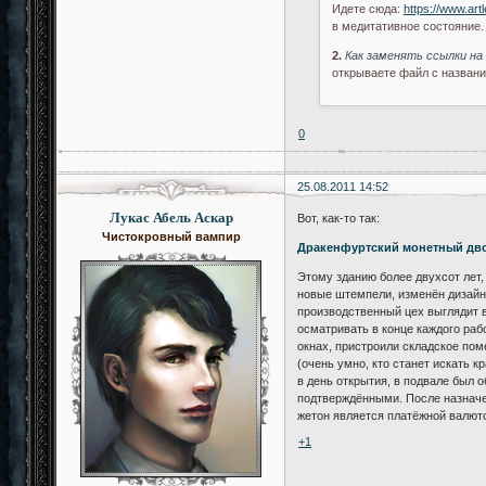
Идете сюда:
https://www.art
в медитативное состояние.
2.
Как заменять ссылки на
открываете файл с название
0
25.08.2011 14:52
Лукас Абель Аскар
Вот, как-то так:
Чистокровный вампир
Дракенфуртский монетный дв
Этому зданию более двухсот лет,
новые штемпели, изменён дизайн 
производственный цех выглядит 
осматривать в конце каждого раб
окнах, пристроили складское пом
(очень умно, кто станет искать 
в день открытия, в подвале был 
подтверждёнными. После назначен
жетон является платёжной валюто
+1