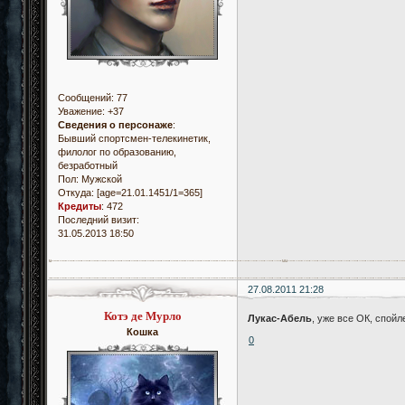
Сообщений:
77
Уважение:
+37
Сведения о персонаже
:
Бывший спортсмен-телекинетик,
филолог по образованию,
безработный
Пол:
Мужской
Откуда:
[age=21.01.1451/1=365]
Кредиты
:
472
Последний визит:
31.05.2013 18:50
27.08.2011 21:28
Котэ де Мурло
Лукас-Абель
, уже все ОК, спойл
Кошка
0