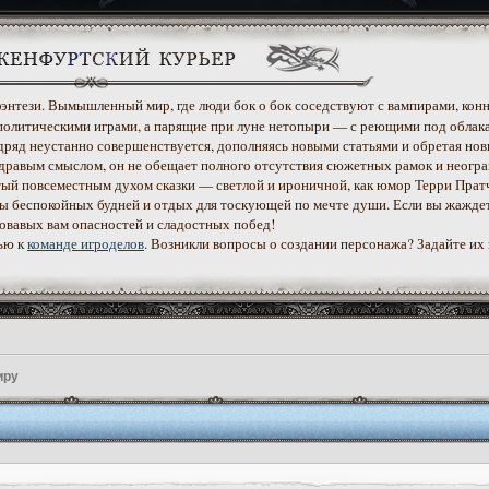
 фэнтези. Вымышленный мир, где люди бок о бок соседствуют с вампирами, конн
политическими играми, а парящие при луне нетопыри — с реющими под облак
дряд неустанно совершенствуется, дополняясь новыми статьями и обретая нов
дравым смыслом, он не обещает полного отсутствия сюжетных рамок и неогр
етый повсеместным духом сказки — светлой и ироничной, как юмор Терри Прат
уеты беспокойных будней и отдых для тоскующей по мечте души. Если вы жажде
ровавых вам опасностей и сладостных побед!
ью к
команде игроделов
. Возникли вопросы о создании персонажа? Задайте их
иру