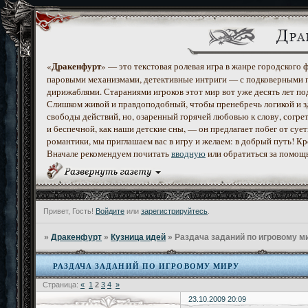
Дракенфурт
«
» — это текстовая ролевая игра в жанре городского
паровыми механизмами, детективные интриги — с подковерными 
дирижаблями. Стараниями игроков этот мир вот уже десять лет по
Слишком живой и правдоподобный, чтобы пренебречь логикой и з
свободы действий, но, озаренный горячей любовью к слову, согр
и беспечной, как наши детские сны, — он предлагает побег от с
романтики, мы приглашаем вас в игру и желаем: в добрый путь! К
Вначале рекомендуем почитать
вводную
или обратиться за помощ
Привет, Гость!
Войдите
или
зарегистрируйтесь
.
»
Дракенфурт
»
Кузница идей
»
Раздача заданий по игровому м
РАЗДАЧА ЗАДАНИЙ ПО ИГРОВОМУ МИРУ
Страница:
«
1
2
3
4
»
23.10.2009 20:09