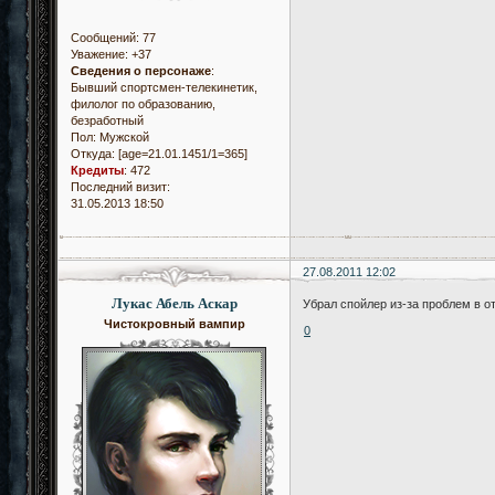
Сообщений:
77
Уважение:
+37
Сведения о персонаже
:
Бывший спортсмен-телекинетик,
филолог по образованию,
безработный
Пол:
Мужской
Откуда:
[age=21.01.1451/1=365]
Кредиты
:
472
Последний визит:
31.05.2013 18:50
27.08.2011 12:02
Лукас Абель Аскар
Убрал спойлер из-за проблем в о
Чистокровный вампир
0