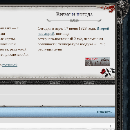
ая тяга — с
Сегодня в игре: 17 июня 1828 года,
Второй
ами
час людей
, пятница;
ые черты.
ветер юго-восточный 2 м/c, переменная
аниченной
облачность; температура воздуха +11°С;
четта, радужной
растущая луна
те приключений и
 в
гостиной
.
Ответить
1