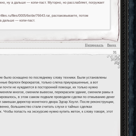
кно, ну а дальше — копи-паст. Муторно, но расслабляет, погружает
es.ru/files/0005/6e/de/76643.rar, распаковываете, потом
 а дальше — копи-паст.
Цитировать
Вверх
31
ние было оснащено по последнему слову техники. Были установлены
чные берлоги бюрократов, только слегка приукрашенные, а вот
 почти не нуждаются в посторонней помощи, их только нужно
поменяли многое, сменили вывески, перекрасили здание, сменили рамы в
руировалось, в этом самом подвале проводили сделки по отмыванию денег
ыл замешан директор монетного двора Эдгар Хоулл. После реконструкции,
твенно, большинство стали считать слухи о тайных сделках
 Чтобы попасть на экскурсию нужно купить жетон, к слову говоря, этот