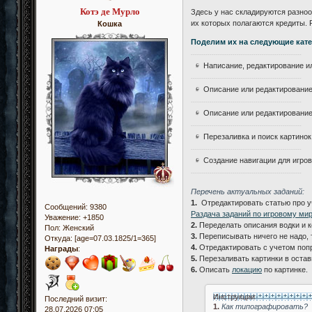
Котэ де Мурло
Здесь у нас складируются разноо
их которых полагаются кредиты. 
Кошка
Поделим их на следующие кате
-----------------------------------------------------
Написание, редактирование ил
-----------------------------------------------------
Описание или редактирование
-----------------------------------------------------
Описание или редактирование
-----------------------------------------------------
Перезаливка и поиск картинок
-----------------------------------------------------
Создание навигации для игров
-----------------------------------------------------
Перечень актуальных заданий:
1.
Отредактировать статью про уч
Сообщений:
9380
Раздача заданий по игровому ми
Уважение:
+1850
2.
Переделать описания водки и к
Пол:
Женский
3.
Переписывать ничего не надо, 
Откуда:
[age=07.03.1825/1=365]
4.
Отредактировать с учетом поп
Награды
:
5.
Перезаливать картинки в оста
6.
Описать
локацию
по картинке.
Инструкции
Последний визит:
1.
Как типографировать?
28.07.2026 07:05