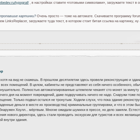
lebedev.ru/typograf/
, в настройках ставите «готовыми символами», загружаете текст в о
 пропавшие картинки?
Очень просто — тоже на автомате. Скачиваете программу forumfil
м LinksReplacer, загружаете туда текст, в котором стоит битая ссылка на картинку, ну
ор
 хотя на вид не скажешь. В прошлом десятилетии здесь провели реконструкцию и зда
всех помещений. В целом, кабинеты не представляют из себя ничего особенного, обы
внушительно. Полностью автоматизированные штемпели чеканят сто монет за минуту и
очего дня на момент повреждений, даже подкручивать ничего не надо. Снаружи тоже 
ещение. Только подвал остался не тронутым. Ходили слухи, что пока здание реконст
краденные деньги в месте их производства) криминальные группировки, и что в этом б
обнаружен Хоулл... мёртвым. Многие ожидали шумихи в прессе, но дело замяли. Естес
ия нового директора, здесь стали проводить экскурсии для туристов и всех желающих.
й внутри здания.