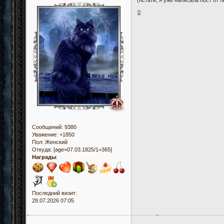
(Кстати, я уже написала пост от л
0
Сообщений:
9380
Уважение:
+1850
Пол:
Женский
Откуда:
[age=07.03.1825/1=365]
Награды
:
Последний визит:
28.07.2026 07:05