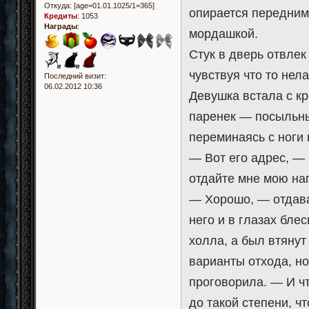
Откуда:
[age=01.01.1025/1=365]
опирается передними
Кредиты
:
1053
Награды
:
мордашкой.
Стук в дверь отвлек
чувствуя что то нел
Последний визит:
06.02.2012 10:36
Девушка встала с кр
паренек — посыльны
переминаясь с ноги 
— Вот его адрес, — 
отдайте мне мою наг
— Хорошо, — отдава
него и в глазах бле
холла, а был втянут
варианты отхода, но
проговорила. — И ч
до такой степени, ч