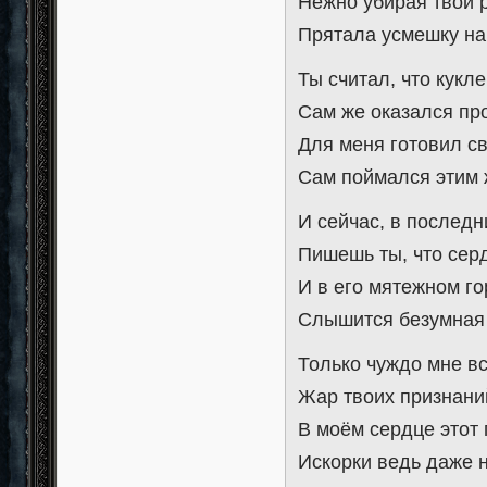
Нежно убирая твои р
Прятала усмешку на 
Ты считал, что кукл
Сам же оказался пр
Для меня готовил св
Сам поймался этим 
И сейчас, в последн
Пишешь ты, что сер
И в его мятежном го
Слышится безумная
Только чуждо мне вс
Жар твоих признаний
В моём сердце этот
Искорки ведь даже н