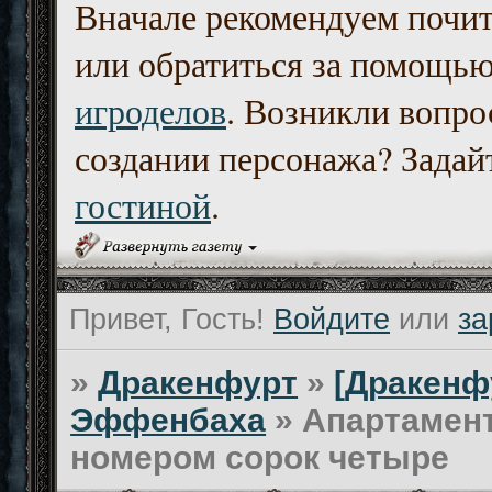
Вначале рекомендуем почи
или обратиться за помощь
игроделов
. Возникли вопро
создании персонажа? Задайт
гостиной
.
Привет, Гость!
Войдите
или
за
»
Дракенфурт
»
[Дракенф
Эффенбаха
»
Апартамент
номером сорок четыре