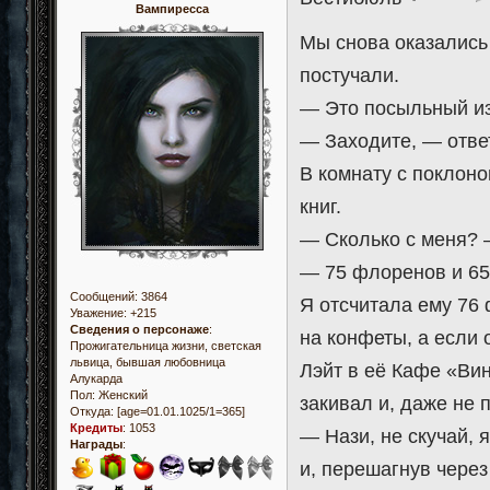
Вампиресса
Мы снова оказались 
постучали.
— Это посыльный из
— Заходите, — отве
В комнату с поклоно
книг.
— Сколько с меня? 
— 75 флоренов и 65
Сообщений:
3864
Я отсчитала ему 76 
Уважение:
+215
Сведения о персонаже
:
на конфеты, а если 
Прожигательница жизни, светская
львица, бывшая любовница
Лэйт в её Кафе «Ви
Алукарда
Пол:
Женский
закивал и, даже не
Откуда:
[age=01.01.1025/1=365]
Кредиты
:
1053
— Нази, не скучай, 
Награды
:
и, перешагнув через