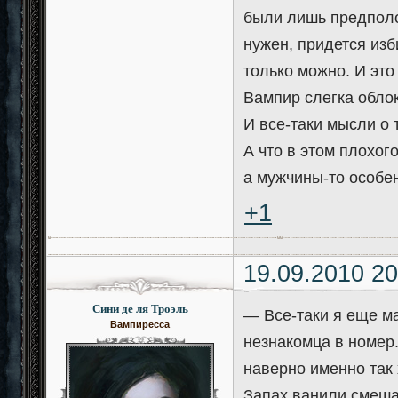
были лишь предполож
нужен, придется изб
только можно. И это 
Вампир слегка облок
И все-таки мысли о
А что в этом плохог
а мужчины-то особе
+1
19.09.2010 20
Сини де ля Троэль
— Все-таки я еще м
Вампиресса
незнакомца в номер.
наверно именно так 
Запах ванили смеша