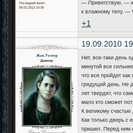
— Приветствую, — х
Последний визит:
06.02.2012 10:36
к влажному телу. — 
+1
19.09.2010 19
Жак Уолтер
Нет, все-таки день 
Дампир
минутой все сильне
что все пройдет как
грядущий день. Не 
лет твердят, что са
мало кто сможет пот
К великому счастью 
Как только дверь с
пришел. Перед ним 