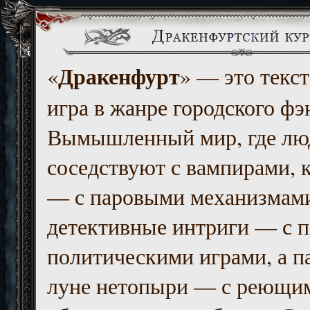
Дракенфурт
«
» — это текст
игра в жанре городского фэ
Вымышленный мир, где люд
соседствуют с вампирами, к
— с паровыми механизмам
детективные интриги — с 
политическими играми, а п
луне нетопыри — с реющи