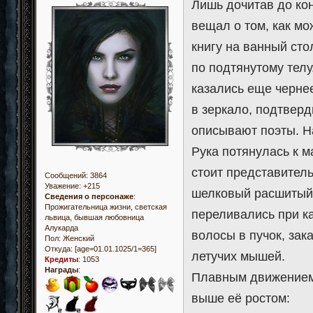
Лишь дочитав до кон
вещал о том, как м
книгу на ванный сто
по подтянутому телу
казались еще черне
в зеркало, подтверд
описывают поэты. На
Рука потянулась к м
стоит представитель
Сообщений:
3864
Уважение:
+215
шелковый расшитый 
Сведения о персонаже
:
Прожигательница жизни, светская
переливались при к
львица, бывшая любовница
Алукарда
волосы в пучок, зак
Пол:
Женский
Откуда:
[age=01.01.1025/1=365]
летучих мышей.
Кредиты
:
1053
Награды
:
Плавным движением 
выше её ростом: