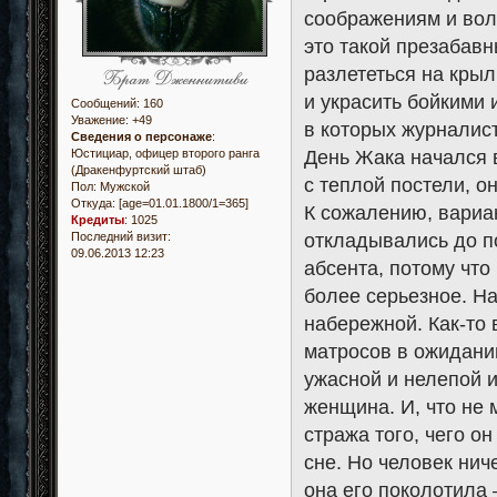
соображениям и воле
это такой презабав
разлететься на крыл
и украсить бойкими
Сообщений:
160
Уважение:
+49
в которых журналист
Сведения о персонаже
:
День Жака начался 
Юстициар, офицер второго ранга
(Дракенфуртский штаб)
с теплой постели, о
Пол:
Мужской
Откуда:
[age=01.01.1800/1=365]
К сожалению, вариа
Кредиты
:
1025
откладывались до п
Последний визит:
09.06.2013 12:23
абсента, потому что
более серьезное. На
набережной. Как-то 
матросов в ожидании
ужасной и нелепой 
женщина. И, что не 
стража того, чего о
сне. Но человек ни
она его поколотила 