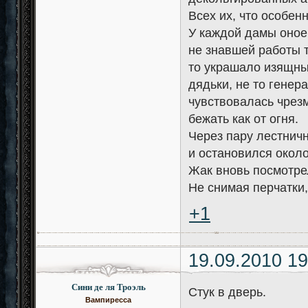
Всех их, что особе
У каждой дамы оное 
не знавшей работы т
то украшало изящны
дядьки, не то генер
чувствовалась чрезм
бежать как от огня.
Через пару лестнич
и остановился около
Жак вновь посмотрел
Не снимая перчатки,
+1
19.09.2010 19
Сини де ля Троэль
Стук в дверь.
Вампиресса