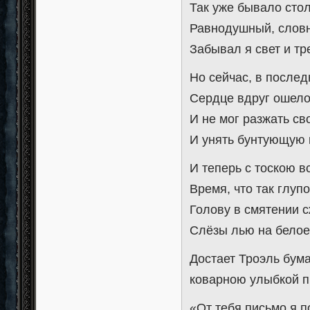
Так уже бывало стол
Равнодушный, слов
Забывал я свет и тр
Но сейчас, в послед
Сердце вдруг ошел
И не мог разжать св
И унять бунтующую 
И теперь с тоскою 
Время, что так глупо
Голову в смятении 
Слёзы лью на белое 
Достает Троэль бумаг
коварною улыбкой п
«От тебя письмо я п