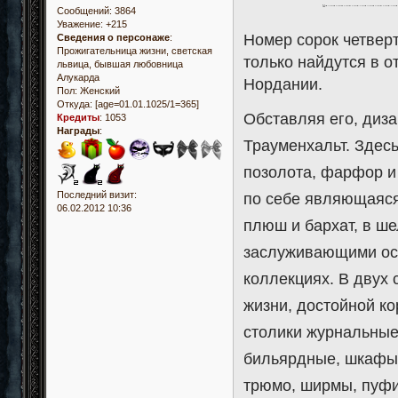
Сообщений:
3864
Уважение:
+215
Номер сорок четверт
Сведения о персонаже
:
Прожигательница жизни, светская
только найдутся в о
львица, бывшая любовница
Алукарда
Нордании.
Пол:
Женский
Откуда:
[age=01.01.1025/1=365]
Обставляя его, диз
Кредиты
:
1053
Награды
:
Трауменхальт. Здесь
позолота, фарфор и 
Последний визит:
по себе являющаяся
06.02.2012 10:36
плюш и бархат, в ш
заслуживающими осо
коллекциях. В двух 
жизни, достойной к
столики журнальные
бильярдные, шкафы 
трюмо, ширмы, пуфик