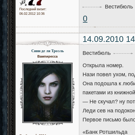
Вестибюль
Последний визит:
06.02.2012 10:36
0
14.09.2010 14
Сини де ля Троэль
Вестибюль
Вампиресса
Открыла номер.
Нази повел ухом, по
Она подошла к люби
пакетами из книжной
— Не скучал? ну поте
Леди сев на подокон
Первое письмо было
«Банк Ротшильда