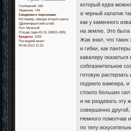
который едва можно
Сообщений:
160
Уважение:
+49
а черный халатик т
Сведения о персонаже
:
Юстициар, офицер второго ранга
как у каменного изв
(Дракенфуртский штаб)
Пол:
Мужской
на землю. Это была 
Откуда:
[age=01.01.1800/1=365]
Кредиты
:
1025
Жак знал, что таких
Последний визит:
09.06.2013 12:23
и гибки, как пантер
кавалеру оказаться 
соблазнительное соз
готовую растерзать 
подвело вампира, и 
стоило больших сил
и не раздевать эту 
совершенно другой, х
Немного помолчав и
по телу искусительн