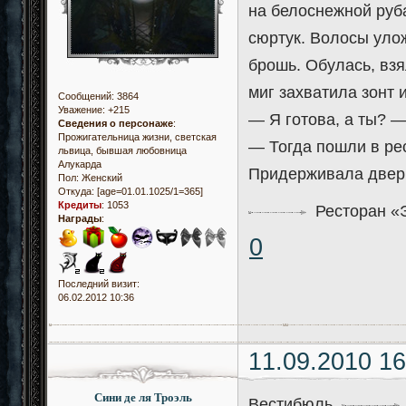
на белоснежной руб
сюртук. Волосы уло
брошь. Обулась, вз
миг захватила зонт 
Сообщений:
3864
Уважение:
+215
— Я готова, а ты? —
Сведения о персонаже
:
Прожигательница жизни, светская
— Тогда пошли в рес
львица, бывшая любовница
Алукарда
Придерживала дверь
Пол:
Женский
Откуда:
[age=01.01.1025/1=365]
Кредиты
:
1053
Ресторан «
Награды
:
0
Последний визит:
06.02.2012 10:36
11.09.2010 16
Сини де ля Троэль
Вестибюль