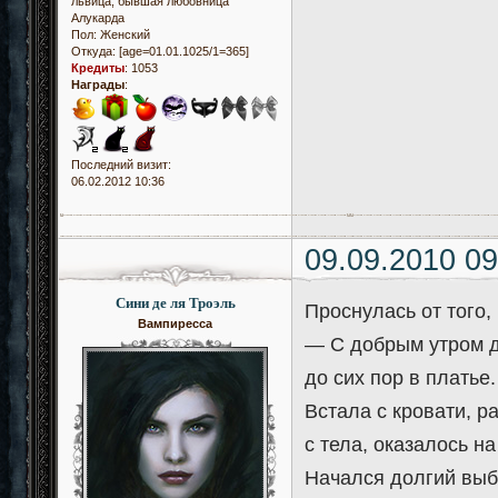
львица, бывшая любовница
Алукарда
Пол:
Женский
Откуда:
[age=01.01.1025/1=365]
Кредиты
:
1053
Награды
:
Последний визит:
06.02.2012 10:36
09.09.2010 09
Сини де ля Троэль
Проснулась от того,
Вампиресса
— С добрым утром д
до сих пор в платье
Встала с кровати, р
с тела, оказалось н
Начался долгий выбо