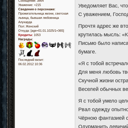
Сообщений:
3864
Уведомляет Вас, что
Уважение:
+215
Сведения о персонаже
:
С уважением, Госпо
Прожигательница жизни, светская
львица, бывшая любовница
Алукарда
Прочтя адрес же вто
Пол:
Женский
Откуда:
[age=01.01.1025/1=365]
крутилась мысль: «К
Кредиты
:
1053
Награды
:
Письмо было написа
бумаге.
Последний визит:
«Я с тобой встречал
06.02.2012 10:36
Для меня любовь тв
Скучной жизни остр
Веселей обычных ве
Я с тобой умело це
Рвал одежду опытно
Чёрною фантазией 
Одурманить девичий