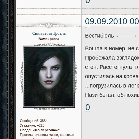
0
09.09.2010 00
Сини де ля Троэль
Вестибюль
Вампиресса
Вошла в номер, не с
Пробежала взглядом
стен. Расстегнула п
опустилась на крова
...погрузилась в лег
Нази бегал, обнюхи
0
Сообщений:
3864
Уважение:
+215
Сведения о персонаже
:
Прожигательница жизни, светская