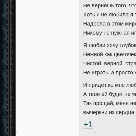
Не вернёшь того, ч
Хоть и не любила я 
Надоела в этом ми
Никому не нужная и
Я любви хочу глубо
Нежной как цветоче
Чистой, верной, стр
Не играть, а просто
И придёт ко мне лю
А твоя ей будет не ч
Так прощай, меня н
вычеркни из сердца 
+1