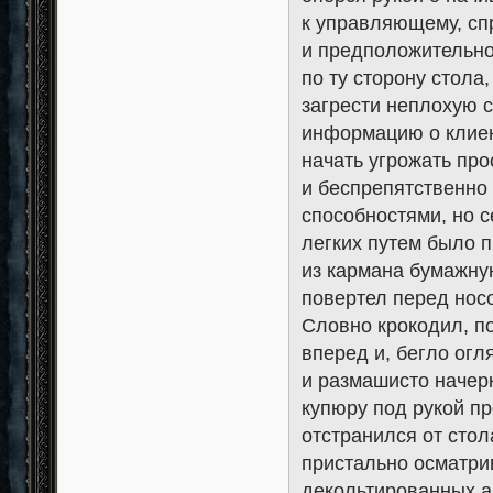
к управляющему, сп
и предположительно
по ту сторону стола
загрести неплохую с
информацию о клиен
начать угрожать про
и беспрепятственно
способностями, но с
легких путем было 
из кармана бумажну
повертел перед носо
Словно крокодил, п
вперед и, бегло огл
и размашисто начерк
купюру под рукой п
отстранился от стол
пристально осматри
декольтированных ар