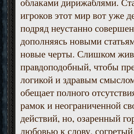
облаками дирижаблями. Ст
игроков этот мир вот уже д
подряд неустанно совершен
дополняясь новыми статьям
новые черты. Слишком жив
правдоподобный, чтобы пр
логикой и здравым смыслом
обещает полного отсутств
рамок и неограниченной с
действий, но, озаренный го
любовью к слову, согретый