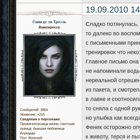
19.09.2010 14
Сини де ля Троэль
Сладко потянулась,
Вампиресса
то далеко во воспом
с письменными прин
тренировок что нек
Главное письмо она
не напоминали воды
нереальной отрешен
из пакета, и смотре
в лавке и соотносил
то сняла с одной ру
Сообщений:
3864
Уважение:
+215
но улыбка как всегд
Сведения о персонаже
:
Прожигательница жизни, светская
Фенек осторожно опу
львица, бывшая любовница
Алукарда
к животу, терся и п
Пол:
Женский