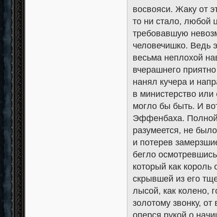
восвояси. Жаку от э
то ни стало, любой 
требовавшую невозм
человечишко. Ведь э
весьма неплохой на
вчерашнего приятно
нанял кучера и напр
в министерство или е
могло бы быть. И во
Эффенбаха. Полной 
разумеется, не было
и потерев замерзшие
бегло осмотревшис
который как король 
скрывшей из его тщ
лысой, как колено,
золотому звонку, от
оперся рукой о нач