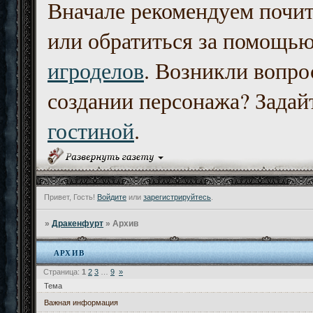
Вначале рекомендуем почи
или обратиться за помощь
игроделов
. Возникли вопро
создании персонажа? Задайт
гостиной
.
Привет, Гость!
Войдите
или
зарегистрируйтесь
.
»
Дракенфурт
»
Архив
АРХИВ
Страница:
1
2
3
…
9
»
Тема
Важная информация