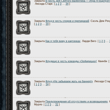
Закрыта
В честь Дня Святого Валентина — Игра «Поцелуи» 
Люсида Старк
[
1
2
3
…
34
]
Закрыта
Флуд в честь споров и препираний
Саэль Дем Рен
[
1
2
3
…
34
]
Закрыта
Как я тебя вижу в картинках
Лардж Виго
[
1
2
3
…
Закрыта
Флудище в честь команды «Зефирища»!
Квинби
[
Закрыта
Флуд «Не забываем жать на баннер!»
Люсида Ста
[
1
2
3
…
34
]
Закрыта
Предупреждения об отсутствиях и возвращениях
Мурло
[
1
2
3
…
31
]