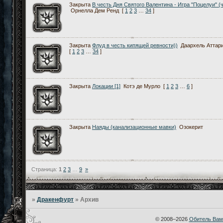
Закрыта
В честь Дня Святого Валентина - Игра "Поцелуи" (ч
Орнелла Дем Ренд
[
1
2
3
…
34
]
Закрыта
Флуд в честь кипящей ревности))
Даархель Аттар
[
1
2
3
…
34
]
Закрыта
Локации [1]
Котэ де Мурло
[
1
2
3
…
6
]
Закрыта
Наяды (канализационные мавки)
Озокерит
Страница:
1
2
3
…
9
»
»
Дракенфурт
»
Архив
© 2008–2026
Обитель Вам