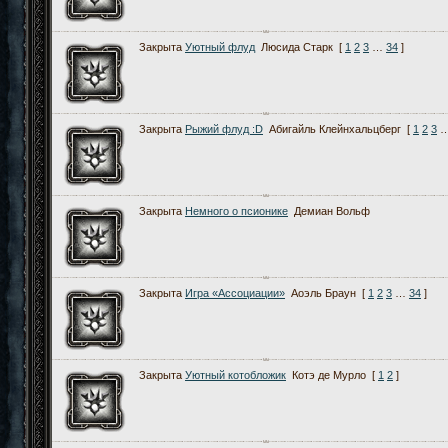
Закрыта
Уютный флуд
Люсида Старк
[
1
2
3
…
34
]
Закрыта
Рыжий флуд :D
Абигайль Клейнхальцберг
[
1
2
3
Закрыта
Немного о псионике
Демиан Вольф
Закрыта
Игра «Ассоциации»
Аоэль Браун
[
1
2
3
…
34
]
Закрыта
Уютный котобложик
Котэ де Мурло
[
1
2
]