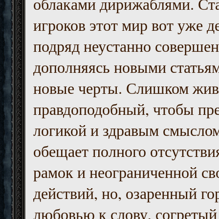
облаками дирижаблями. Ст
игроков этот мир вот уже д
подряд неустанно совершен
дополняясь новыми статьям
новые черты. Слишком жив
правдоподобный, чтобы пр
логикой и здравым смыслом
обещает полного отсутств
рамок и неограниченной с
действий, но, озаренный го
любовью к слову, согретый