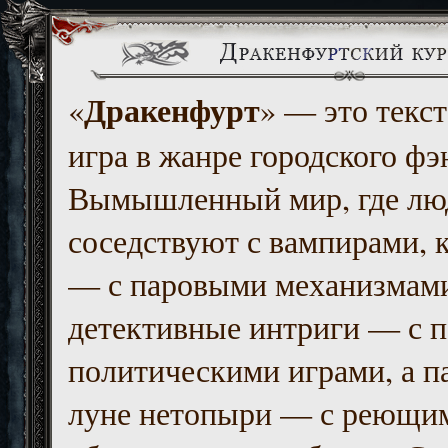
Дракенфурт
«
» — это текст
игра в жанре городского фэ
Вымышленный мир, где люд
соседствуют с вампирами, к
— с паровыми механизмам
детективные интриги — с 
политическими играми, а п
луне нетопыри — с реющи