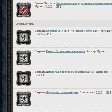
Важно:
Закрыта
Ваши вопросы/предложения администраци
Мурло
[
1
2
3
…
31
]
Игровые темы
Закрыта
[Жизненно] У кого что играет в колонках?
Котэ де 
[
1
2
3
…
34
]
Закрыта
Покер. Вспомогательная тема
Котэ де Мурло
Закрыта
[Игра] Как я тебя вижу в картинках [2]
Елена фон Т
[
1
2
3
]
Закрыта
Флуд в честь милых дам
Яккельсен
[
1
2
3
…
34
]