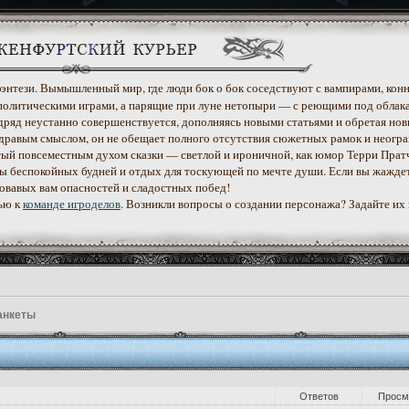
 фэнтези. Вымышленный мир, где люди бок о бок соседствуют с вампирами, конн
политическими играми, а парящие при луне нетопыри — с реющими под облак
дряд неустанно совершенствуется, дополняясь новыми статьями и обретая нов
дравым смыслом, он не обещает полного отсутствия сюжетных рамок и неогр
етый повсеместным духом сказки — светлой и ироничной, как юмор Терри Прат
уеты беспокойных будней и отдых для тоскующей по мечте души. Если вы жажде
ровавых вам опасностей и сладостных побед!
ью к
команде игроделов
. Возникли вопросы о создании персонажа? Задайте их
анкеты
Ответов
Просм