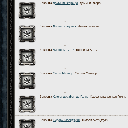
Закрыта
Доминик Форе [x]
Доминик Форе
Закрыта
Лилия Бладрест
Лилия Бладрест
Закрыта
Вирриам Ан'эи
Вирриам Ан'эи
Закрыта
Софи Миллер
София Миллер
Закрыта
Кассандра фон де Голль
Кассандра фон де Голль
Закрыта
Тидори Мотидзуки
Тидори Мотидзуки