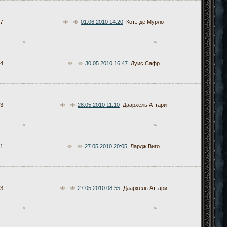
7
01.06.2010 14:20
Котэ де Мурло
4
30.05.2010 16:47
Луис Сафр
3
28.05.2010 11:10
Даархель Аттари
1
27.05.2010 20:05
Лардж Виго
3
27.05.2010 08:55
Даархель Аттари