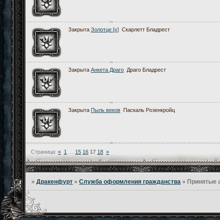
Закрыта
Золотце [x]
Скарлетт Бладрест
Закрыта
Анкета Драго
Драго Бладрест
Закрыта
Пыль веков
Паскаль Розенкройц
Страница:
«
1
…
15
16
17
18
»
»
Дракенфурт
»
Служба оформления гражданства
»
Принятые 