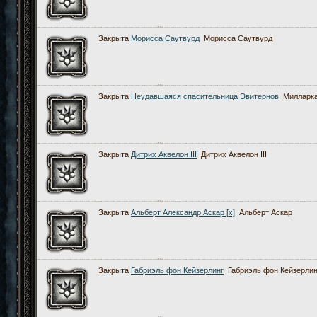
Закрыта
Морисса Саутвурд
Морисса Саутвурд
Закрыта
Неудавшаяся спасительница Эвитернов
Милларка
Закрыта
Дитрих Аквелон III
Дитрих Аквелон III
Закрыта
Альберт Александр Аскар [x]
Альберт Аскар
Закрыта
Габриэль фон Кейзерлинг
Габриэль фон Кейзерлин