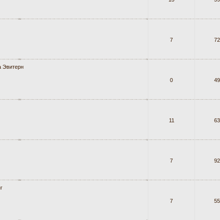
7
72
 Эвитерн
0
49
11
63
7
92
г
7
55