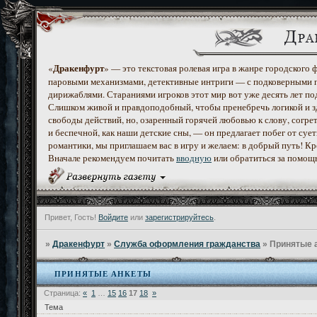
Дракенфурт
«
» — это текстовая ролевая игра в жанре городского
паровыми механизмами, детективные интриги — с подковерными 
дирижаблями. Стараниями игроков этот мир вот уже десять лет по
Слишком живой и правдоподобный, чтобы пренебречь логикой и з
свободы действий, но, озаренный горячей любовью к слову, согр
и беспечной, как наши детские сны, — он предлагает побег от с
романтики, мы приглашаем вас в игру и желаем: в добрый путь! К
Вначале рекомендуем почитать
вводную
или обратиться за помощ
Привет, Гость!
Войдите
или
зарегистрируйтесь
.
»
Дракенфурт
»
Служба оформления гражданства
»
Принятые 
ПРИНЯТЫЕ АНКЕТЫ
Страница:
«
1
…
15
16
17
18
»
Тема