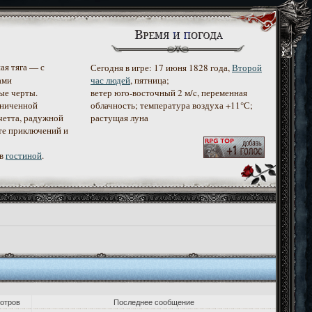
ая тяга — с
Сегодня в игре: 17 июня 1828 года,
Второй
ами
час людей
, пятница;
ые черты.
ветер юго-восточный 2 м/c, переменная
аниченной
облачность; температура воздуха +11°С;
четта, радужной
растущая луна
те приключений и
 в
гостиной
.
отров
Последнее сообщение