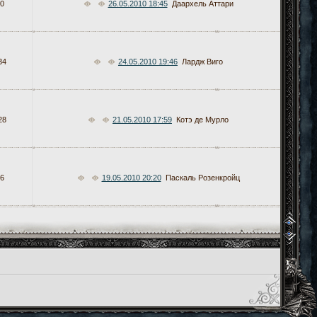
0
26.05.2010 18:45
Даархель Аттари
34
24.05.2010 19:46
Лардж Виго
28
21.05.2010 17:59
Котэ де Мурло
6
19.05.2010 20:20
Паскаль Розенкройц