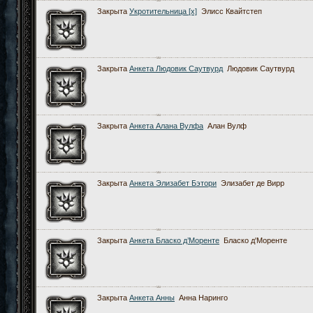
Закрыта
Укротительница [x]
Элисс Квайтстеп
Закрыта
Анкета Людовик Саутвурд
Людовик Саутвурд
Закрыта
Анкета Алана Вулфа
Алан Вулф
Закрыта
Анкета Элизабет Бэтори
Элизабет де Вирр
Закрыта
Анкета Бласко д’Моренте
Бласко д'Моренте
Закрыта
Анкета Анны
Анна Наринго