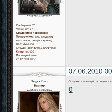
Сообщений:
26
Уважение:
+7
Сведения о персонаже
:
Предприниматель, владелец
нескольких таверн и кузниц
Пол:
Мужской
Откуда:
[age=30.05.1400/1=365]
Кредиты
:
120
Последний визит:
22.12.2011 00:21
07.06.2010 00
Лардж Виго
Оформите пожалуйста подпись и 
Вампир
0