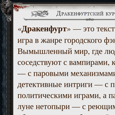
Дракенфурт
«
» — это текст
игра в жанре городского фэ
Вымышленный мир, где люд
соседствуют с вампирами, к
— с паровыми механизмам
детективные интриги — с 
политическими играми, а п
луне нетопыри — с реющи