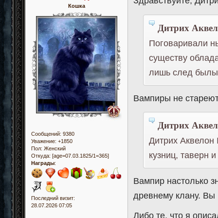
Здравствуйте, Дитр
Кошка
Дитрих Аквел
Поговаривали ны
существу облада
лишь след былы
Вампиры не стареют 
Дитрих Аквел
Сообщений:
9380
Дитрих Аквелон 
Уважение:
+1850
Пол:
Женский
кузниц, таверн и
Откуда:
[age=07.03.1825/1=365]
Награды
:
Вампир настолько з
древнему клану. Вы
Последний визит:
28.07.2026 07:05
Либо те, что я опис