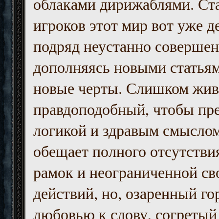
облаками дирижаблями. Ст
игроков этот мир вот уже д
подряд неустанно совершен
дополняясь новыми статьям
новые черты. Слишком жив
правдоподобный, чтобы пр
логикой и здравым смыслом
обещает полного отсутств
рамок и неограниченной с
действий, но, озаренный го
любовью к слову, согретый