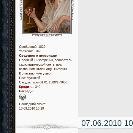
Сообщений:
1022
Уважение:
+67
Сведения о персонаже
:
Опасный шизофреник, основатель
харизматической секты под
названием «Клан Ang D’Ardeur».
К счастью, уже умер
Пол:
Мужской
Откуда:
[age=01.01.1300/1=365]
Кредиты
:
340
Награды
:
Последний визит:
18.09.2010 16:19
07.06.2010 10