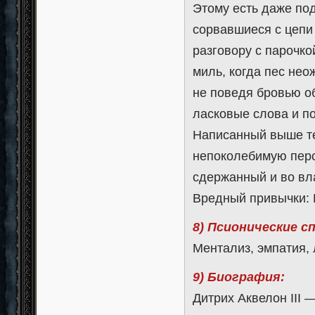
Этому есть даже по
сорвавшиеся с цепи
разговору с парочк
миль, когда пес нео
не поведя бровью об
ласковые слова и п
Написанный выше те
непоколебимую перс
сдержанный и во вл
Вредный привычки: 
8) Псионические с
Ментализ, эмпатия, 
9) Биография:
Дитрих Аквелон III 