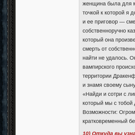
женщина была для м
точкой к которой я 
и ее приговор — см
собственноручно каз
который она произве
смерть от собственн
найти не удалось. О
вампирского происх
территории Дракенфр
и знамя своему сыну
«Найди и сотри с ли
который мы с тобой 
Возможности: Огром
кратковременный бе
10) Откуда вы узн