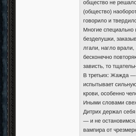
общество не решалос
(общество) наоборот
говорило и твердило
Многие специально 
безделушки, заказы
лгали, нагло врали,
бесконечно повторя
зависть, то тщатель
В третьих: Жажда —
испытывает сильную 
крови, особенно чел
Иными словами свеж
Дитрих держал себя 
— и не остановимся
вампира от чрезмерн