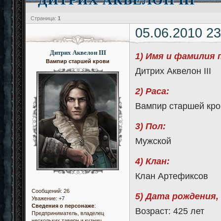
Страница:
1
05.06.2010 23
Дитрих Аквелон III
1) Имя и фамилия 
Вампир старшей крови
Дитрих Аквелон III
2) Раса:
Вампир старшей кро
3) Пол:
Мужской
4) Клан:
Клан Артефиксов
Сообщений:
26
5) Дата рождения,
Уважение:
+7
Сведения о персонаже
:
Возраст: 425 лет
Предприниматель, владелец
нескольких таверн и кузниц