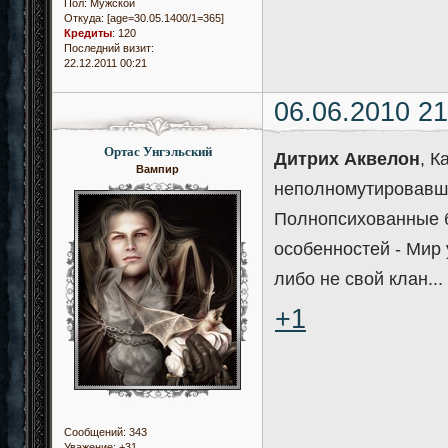
Пол:
Мужской
Откуда:
[age=30.05.1400/1=365]
Кредиты
:
120
Последний визит:
22.12.2011 00:21
06.06.2010 21
Ортас Унгэльский
Дитрих Аквелон
, К
Вампир
неполномутировавшие
Полнопсихованные б
особенностей - Мир 
либо не свой клан...
+1
Сообщений:
343
Уважение:
+31