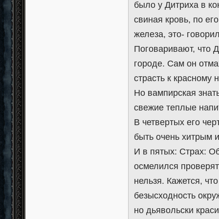
было у Дитриха в ко
свиная кровь, по его
железа, это- говорил
Поговаривают, что 
городе. Сам он отма
страсть к красному н
Но вампирская знать
свежие теплые напи
В четвертых его чер
быть очень хитрым 
И в пятых: Страх: Об
осмелился проверять
нельзя. Кажется, чт
безысходность окруж
но дьявольски крас