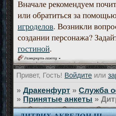
Вначале рекомендуем почи
или обратиться за помощь
игроделов
. Возникли вопро
создании персонажа? Задайт
гостиной
.
Привет, Гость!
Войдите
или
за
»
Дракенфурт
»
Служба о
»
Принятые анкеты
»
Дит
ДИТРИХ АКВЕЛОН III