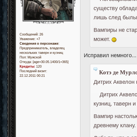
существу облада
лишь след былы
Вампиры не стар
Сообщений:
26
может.
Уважение:
+7
Сведения о персонаже
:
Предприниматель, владелец
нескольких таверн и кузниц
Исправил немного...
Пол:
Мужской
Откуда:
[age=30.05.1400/1=365]
Кредиты
:
120
Котэ де Мурло
Последний визит:
22.12.2011 00:21
Дитрих Аквелон 
Дитрих Аквелон 
кузниц, таверн и
Вампир настольк
древнему клану.