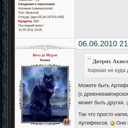
Сведения о персонаже
:
Алхимик (химерология)
Пол:
Мужской
Откуда:
[age=25.04.1675/1=365]
Кредиты
:
650
Последний визит:
10.05.2011 19:05
06.06.2010 21
Котэ де Мурло
Дитрих Аквел
Кошка
Хорошо но куда 
Можете быть Артифе
(с древневампирског
может быть другая.
Так что просто напи
Артифексов.
Они к