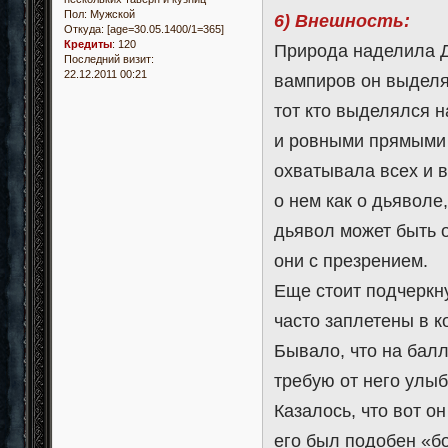
Пол:
Мужской
6) Внешность:
Откуда:
[age=30.05.1400/1=365]
Кредиты
:
120
Природа наделила Д
Последний визит:
22.12.2011 00:21
вампиров он выделя
тот кто выделялся н
и ровными прямыми 
охватывала всех и 
о нем как о дьяволе
дьявол может быть 
они с презрением.
Еще стоит подчеркн
часто заплетены в к
Бывало, что на балл
требую от него улыб
Казалось, что вот 
его был подобен «бо