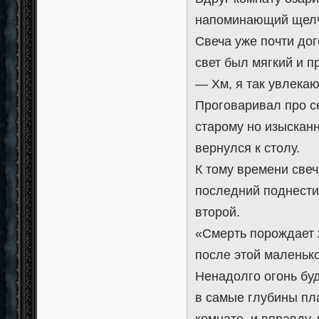
напоминающий щелч
Свеча уже почти дог
свет был мягкий и п
— Хм, я так увлекаю
Проговаривал про се
старому но изыскан
вернулся к столу.
К тому времени свеч
последний поднести 
второй.
«Смерть порождает 
после этой маленьк
Ненадолго огонь бу
в самые глубины пл
комнате, и вправду,