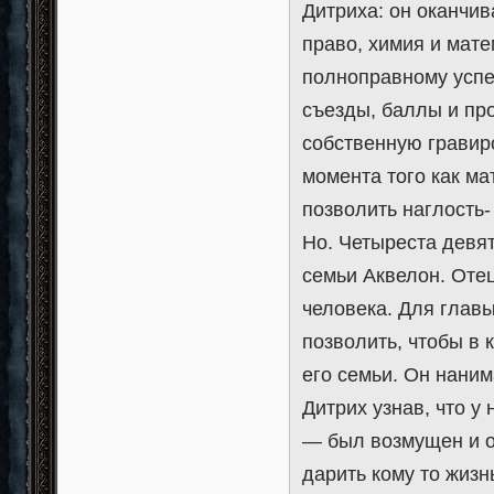
Дитриха: он оканчив
право, химия и мате
полноправному успе
съезды, баллы и пр
собственную гравиро
момента того как ма
позволить наглость-
Но. Четыреста девят
семьи Аквелон. Отец
человека. Для главы
позволить, чтобы в 
его семьи. Он наним
Дитрих узнав, что у
— был возмущен и о
дарить кому то жизн