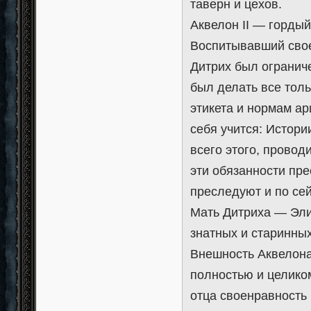
таверн и цехов.
Аквелон II — горды
Воспитывавший свое
Дитрих был ограниче
был делать все тол
этикета и нормам ар
себя учится: Истори
всего этого, проводи
эти обязанности пре
преследуют и по сей
Мать Дитриха — Эли
знатных и старинных
Внешность Аквелона 
полностью и целиком
отца своенравность 