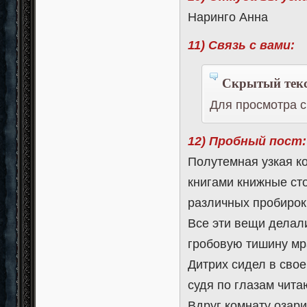
Наринго Анна
11) Связь с вами:
Скрытый текс
Для просмотра с
12) Пробный пост:
Полутемная узкая к
книгами книжные ст
различных пробирок 
Все эти вещи делал
гробовую тишину мра
Дитрих сидел в свое
судя по глазам чит
Вдруг комнату озари