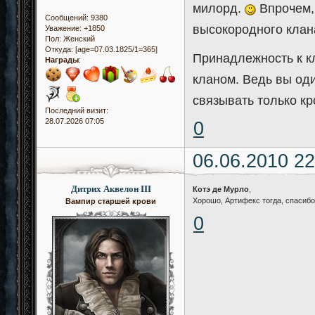
милорд.
Впрочем, 
Сообщений:
9380
высокородного клан
Уважение:
+1850
Пол:
Женский
Откуда:
[age=07.03.1825/1=365]
Принадлежность к кл
Награды
:
кланом. Ведь вы оди
связывать только кр
Последний визит:
28.07.2026 07:05
0
06.06.2010 22
Дитрих Аквелон III
Котэ де Мурло
,
Хорошо, Артифекс тогда, спасибо
Вампир старшей крови
0