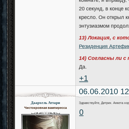
20 секунд, в конце 
кресло. Он открыл кн
энтузиазмом продол
13) Локация, с ко
Резиденция Артефи
14) Согласны ли с
Да.
+1
06.06.2010 12
Даархель Аттари
Здравствуйте, Дитрих. Анкета хо
Чистокровная вампиресса
0