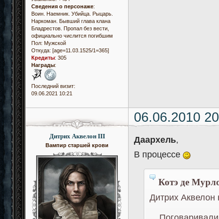
Сведения о персонаже
:
Воин. Наемник. Убийца. Рыцарь.
Наркоман. Бывший глава клана
Бладрестов. Пропал без вести,
официально числится погибшим
Пол:
Мужской
Откуда:
[age=11.03.1525/1=365]
Кредиты
:
305
Награды
:
Последний визит:
09.06.2021 10:21
06.06.2010 20
Дитрих Аквелон III
Даархель
,
Вампир старшей крови
В процессе
Котэ де Мурло
Дитрих Аквелон 
Поговаривали н