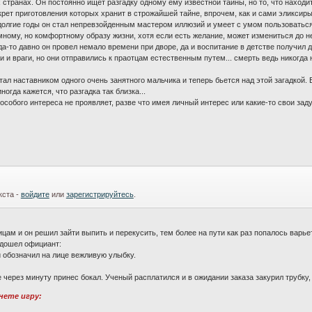
 странах. Он постоянно ищет разгадку одному ему известной тайны, но то, что находи
рет приготовления которых хранит в строжайшей тайне, впрочем, как и сами эликсиры. 
долгие годы он стал непревзойденным мастером иллюзий и умеет с умом пользоваться
мному, но комфортному образу жизни, хотя если есть желание, может измениться до 
гда-то давно он провел немало времени при дворе, да и воспитание в детстве получил 
 и враги, но они отправились к праотцам естественным путем... смерть ведь никогда 
ал наставником одного очень занятного мальчика и теперь бьется над этой загадкой.
огда кажется, что разгадка так близка...
особого интереса не проявляет, разве что имея личный интерес или какие-то свои зад
кста -
войдите
или
зарегистрируйтесь
.
цам и он решил зайти выпить и перекусить, тем более на пути как раз попалось варь
одошел официант:
 обозначил на лице вежливую улыбку.
 через минуту принес бокал. Ученый расплатился и в ожидании заказа закурил трубку,
чнете игру: