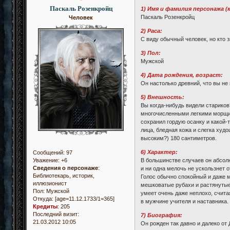
Паскаль Розенкройц
1) Имя и фамилия персонажа (
Паскаль Розенкройц
Человек
2) Раса:
С виду обычный человек, но кто з
3) Пол:
Мужской
4) Дата рождения, возраст:
Он настолько древний, что вы не 
5) Внешность:
Вы когда-нибудь видели стариков?
многочисленными легкими морщин
сохранил гордую осанку и какой-
лица, бледная кожа и слегка худ
высоким?) 180 сантиметров.
6) Характер:
Сообщений:
97
В большинстве случаев он абсолют
Уважение:
+6
Сведения о персонаже
:
и ни одна мелочь не ускользнет 
Библиотекарь, историк,
Голос обычно спокойный и даже м
иллюзионист
мешковатые рубахи и растянутые 
Пол:
Мужской
умеет очень даже неплохо, счита
Откуда:
[age=11.12.1733/1=365]
в мужчине учителя и наставника. 
Кредиты
:
205
Последний визит:
7) Биография:
21.03.2012 10:05
Он рожден так давно и далеко от