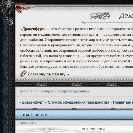
Дракенфурт
«
» — это текстовая ролевая игра в жанре городского
паровыми механизмами, детективные интриги — с подковерными 
дирижаблями. Стараниями игроков этот мир вот уже десять лет по
Слишком живой и правдоподобный, чтобы пренебречь логикой и з
свободы действий, но, озаренный горячей любовью к слову, согр
и беспечной, как наши детские сны, — он предлагает побег от с
романтики, мы приглашаем вас в игру и желаем: в добрый путь! К
Вначале рекомендуем почитать
вводную
или обратиться за помощ
Привет, Гость!
Войдите
или
зарегистрируйтесь
.
»
Дракенфурт
»
Служба оформления гражданства
»
Принятые 
ПЫЛЬ ВЕКОВ
Страница:
1
19.05.2010 20:20