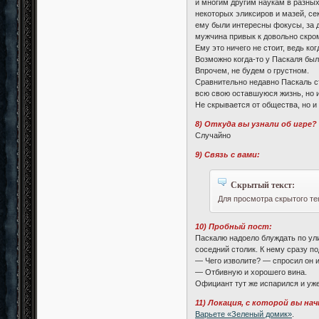
и многим другим наукам в разных
некоторых эликсиров и мазей, сек
ему были интересны фокусы, за 
мужчина привык к довольно скро
Ему это ничего не стоит, ведь ко
Возможно когда-то у Паскаля были
Впрочем, не будем о грустном.
Сравнительно недавно Паскаль ст
всю свою оставшуюся жизнь, но ин
Не скрывается от общества, но и 
8) Откуда вы узнали об игре?
Случайно
9) Связь с вами:
Скрытый текст:
Для просмотра скрытого те
10) Пробный пост:
Паскалю надоело блуждать по ули
соседний столик. К нему сразу п
— Чего изволите? — спросил он и
— Отбивную и хорошего вина.
Официант тут же испарился и уже
11) Локация, с которой вы на
Варьете «Зеленый домик»
.