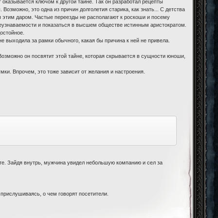
т оказывается ключом к другой тайне. Так он разработал рецепты
Возможно, это одна из причин долголетия старика, как знать... С детства
 этим даром. Частые переезды не располагают к роскоши и посему
неузнаваемости и показаться в высшем обществе истинным аристократом.
достойное.
не выходила за рамки обычного, какая бы причина к ней не привела.
 Возможно он посвятит этой тайне, которая скрывается в сущности юноши,
умки. Впрочем, это тоже зависит от желания и настроения.
ете. Зайдя внутрь, мужчина увидел небольшую компанию и сел за
 прислушиваясь, о чем говорят посетители.