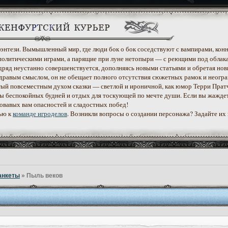
 фэнтези. Вымышленный мир, где люди бок о бок соседствуют с вампирами, конн
политическими играми, а парящие при луне нетопыри — с реющими под облак
дряд неустанно совершенствуется, дополняясь новыми статьями и обретая нов
дравым смыслом, он не обещает полного отсутствия сюжетных рамок и неогр
етый повсеместным духом сказки — светлой и ироничной, как юмор Терри Прат
уеты беспокойных будней и отдых для тоскующей по мечте души. Если вы жажде
ровавых вам опасностей и сладостных побед!
ью к
команде игроделов
. Возникли вопросы о создании персонажа? Задайте их
анкеты
»
Пыль веков