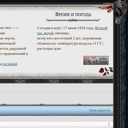
ая тяга — с
Сегодня в игре: 17 июня 1828 года,
Второй
ами
час людей
, пятница;
ые черты.
ветер юго-восточный 2 м/c, переменная
аниченной
облачность; температура воздуха +11°С;
четта, радужной
растущая луна
те приключений и
 в
гостиной
.
Тема закрыта
1