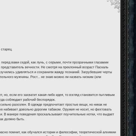
 старец.
т, перед вами седой, как лунь, с серыми, почти прозрачными глазамии
 представитель вечности. Не смотря на преклонный возраст Паскаль
разучились удивляться и сохранили жажду познаний. Загрубевшие черты
тельного мужчины. Рост... не знаю можно ли назвать низким (или
т, но, если его захватит какая-либо идея, то взгляд становится пытливым
егда соблюдает рабочий беспорядок.
сильно разозлен. В одежде предпочитает простые вещи, но никак не
ую набивает довольно дорогим табаком. Оружия не носит, но фехтовать
ми. В манере поведения проскальзывают поучительные нотки, что выдает
как должно быть.
екрасно помнит, как обучался истории и философии, теоретической алхимии