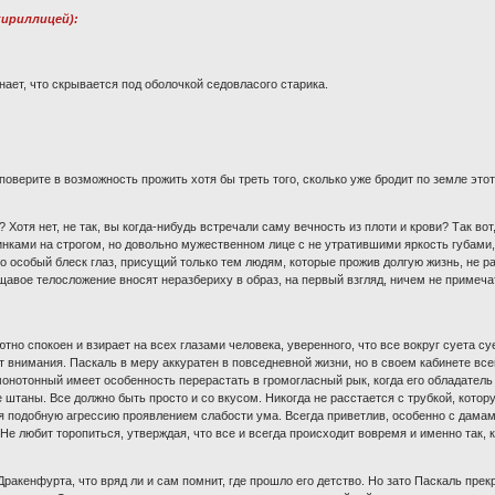
кириллицей):
нает, что скрывается под оболочкой седовласого старика.
поверите в возможность прожить хотя бы треть того, сколько уже бродит по земле этот
 Хотя нет, не так, вы когда-нибудь встречали саму вечность из плоти и крови? Так во
ками на строгом, но довольно мужественном лице с не утратившими яркость губами,
то особый блеск глаз, присущий только тем людям, которые прожив долгую жизнь, не 
ощавое телосложение вносят неразбериху в образ, на первый взгляд, ничем не примеча
но спокоен и взирает на всех глазами человека, уверенного, что все вокруг суета суе
от внимания. Паскаль в меру аккуратен в повседневной жизни, но в своем кабинете вс
онотонный имеет особенность перерастать в громогласный рык, когда его обладатель 
штаны. Все должно быть просто и со вкусом. Никогда не расстается с трубкой, котор
я подобную агрессию проявлением слабости ума. Всегда приветлив, особенно с дама
Не любит торопиться, утверждая, что все и всегда происходит вовремя и именно так, 
 Дракенфурта, что вряд ли и сам помнит, где прошло его детство. Но зато Паскаль пр