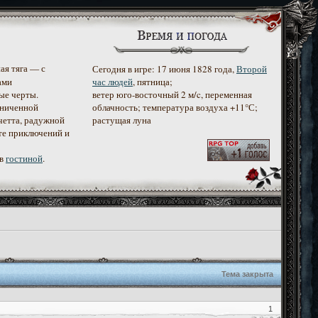
ая тяга — с
Сегодня в игре: 17 июня 1828 года,
Второй
ами
час людей
, пятница;
ые черты.
ветер юго-восточный 2 м/c, переменная
аниченной
облачность; температура воздуха +11°С;
четта, радужной
растущая луна
те приключений и
 в
гостиной
.
Тема закрыта
1