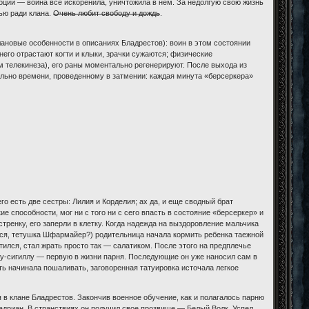
моции — война все искоренила, уничтожила в нем. За недолгую свою жизнь
нью ради клана.
Очень любит свободу и дождь
.
ановые особенности в описаниях Бладрестов): воин в этом состоянии
него отрастают когти и клыки, зрачки сужаются; физические
 телекинеза), его раны моментально регенерируют. После выхода из
ально времени, проведенному в затмении: каждая минута «берсеркера»
о есть две сестры: Лилия и Корделия; ах да, и еще сводный брат
ие способности, мог ни с того ни с сего впасть в состояние «берсеркер» и
тренку, его заперли в клетку. Когда надежда на выздоровление мальчика
жется, тетушка Шфармайер?) родительница начала кормить ребенка таежной
стился, стал жрать просто так — салатиком. После этого на предплечье
у-сигиллу — первую в жизни парня. Последующие он уже наносил сам в
ть начинала пошаливать, заговоренная татуировка источала легкое
 в клане Бладрестов. Закончив военное обучение, как и полагалось парню
радриан. В странствиях он получил свое прозвище — Белый Волк. Успел