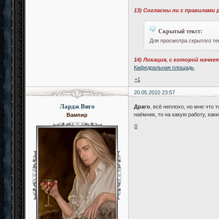
13) Согласны ли с правилами
Скрытый текст:
Для просмотра скрытого те
14) Локация, с которой начне
Кафедральная площадь
.
+1
20.05.2010 23:57
Лардж Виго
Драго
, всё неплохо, но мне что
наёмник, то на какую работу, ка
Вампир
0