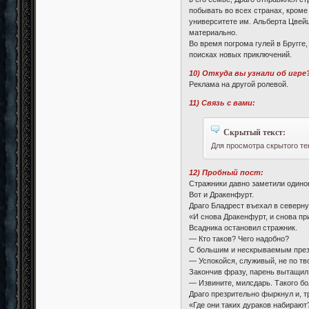
побывать во всех странах, кроме
университете им. Альберта Цвейш
материально.
Во время погрома гулей в Бругге
поисках новых приключений.
10) Откуда вы узнали об игре
Реклама на другой ролевой.
11) Связь с вами:
Скрытый текст:
Для просмотра скрытого те
12) Пробный пост:
Стражники давно заметили одинок
Вот и Дракенфурт.
Драго Бладрест въехал в северну
«И снова Дракенфурт, и снова пр
Всадника остановил стражник.
— Кто таков? Чего надобно?
С большим и нескрываемым през
— Успокойся, служивый, не по тв
Закончив фразу, парень вытащил 
— Извините, милсдарь. Такого бо
Драго презрительно фыркнул и, т
«Где они таких дураков набирают?