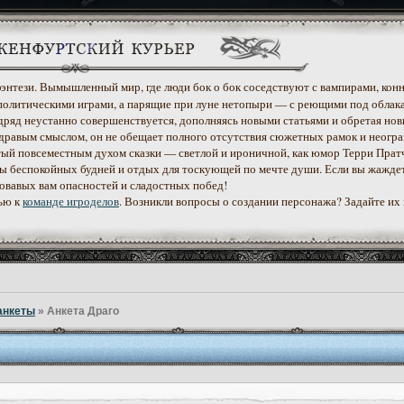
 фэнтези. Вымышленный мир, где люди бок о бок соседствуют с вампирами, конн
политическими играми, а парящие при луне нетопыри — с реющими под облак
дряд неустанно совершенствуется, дополняясь новыми статьями и обретая нов
дравым смыслом, он не обещает полного отсутствия сюжетных рамок и неогр
етый повсеместным духом сказки — светлой и ироничной, как юмор Терри Прат
уеты беспокойных будней и отдых для тоскующей по мечте души. Если вы жажде
ровавых вам опасностей и сладостных побед!
ью к
команде игроделов
. Возникли вопросы о создании персонажа? Задайте их
анкеты
»
Анкета Драго