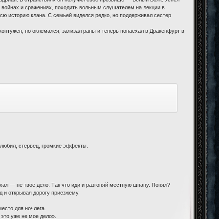
х войнах и сражениях, походить вольным слушателем на лекции в
сю историю клана. С семьей виделся редко, но поддерживал сестер
контужен, но оклемался, зализал раны и теперь понаехал в Дракенфурт в
 любил, стервец, громкие эффекты.
ал — не твое дело. Так что иди и разгоняй местную шпану. Понял?
д и открывая дорогу приезжему.
есто для ночлега.
 это уже не мое дело».