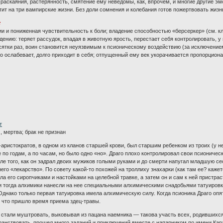
ь раскаяния, растерянность, смятение ему неведомы, как, впрочем, и многие другие э
атит на три вампирские жизни. Без доли сомнения и колебания готов пожертвовать жиз
:
 и пониженная чувствительность к боли; владение способностью «берсеркер» (см. кл
дению: теряет рассудок, впадая в животную ярость, перестает себя контролировать, у 
ятки раз, воин становится неуязвимым к псионическому воздействию (за исключением
о ослабевает, долго приходит в себя; отпущенный ему век укорачивается пропорцион
т
, мертва; брак не признан
аристократов, в одном из кланов старшей крови, был старшим ребенком из троих (у нег
е по годам, а по часам, но было одно «но». Драго плохо контролировал свои псионическ
е того, как он задрал двоих мужиков голыми руками и до смерти напугал младшую сес
него «лекарство». По совету какой-то похожей на троллиху знахарки (как там ее? ка
ла его сиропчиками и настойками на целебной травке, а затем он и сам к ней пристра
 и тогда алхимики нанесли на нее специальными алхимическими снадобьями татуировк
Однако только первая татуировка имела алхимическую силу. Когда псионика Драго опя
 что пришло время приема здец-травы.
о стали муштровать, выковывая из пацана наемника — такова участь всех, родившихся
транствовать, прошел много заданий и приключений вместе с напарником по имени Ка