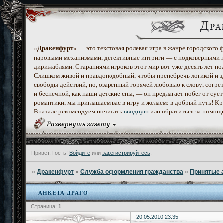
Дракенфурт
«
» — это текстовая ролевая игра в жанре городского
паровыми механизмами, детективные интриги — с подковерными 
дирижаблями. Стараниями игроков этот мир вот уже десять лет по
Слишком живой и правдоподобный, чтобы пренебречь логикой и з
свободы действий, но, озаренный горячей любовью к слову, согр
и беспечной, как наши детские сны, — он предлагает побег от с
романтики, мы приглашаем вас в игру и желаем: в добрый путь! К
Вначале рекомендуем почитать
вводную
или обратиться за помощ
Привет, Гость!
Войдите
или
зарегистрируйтесь
.
»
Дракенфурт
»
Служба оформления гражданства
»
Принятые 
АНКЕТА ДРАГО
Страница:
1
20.05.2010 23:35