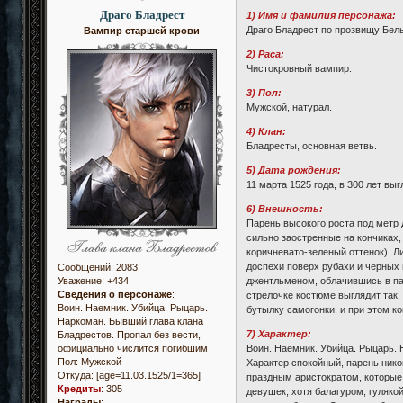
Драго Бладрест
1) Имя и фамилия персонажа:
Драго Бладрест по прозвищу Бел
Вампир старшей крови
2) Раса:
Чистокровный вампир.
3) Пол:
Мужской, натурал.
4) Клан:
Бладресты, основная ветвь.
5) Дата рождения:
11 марта 1525 года, в 300 лет выг
6) Внешность:
Парень высокого роста под метр 
сильно заостренные на кончиках,
коричневато-зеленый оттенок). Л
доспехи поверх рубахи и черных
Сообщений:
2083
джентльменом, облачившись в пар
Уважение:
+434
Сведения о персонаже
:
стрелочке костюме выглядит так,
Воин. Наемник. Убийца. Рыцарь.
бутылку самогонки, и при этом к
Наркоман. Бывший глава клана
7) Характер:
Бладрестов. Пропал без вести,
Воин. Наемник. Убийца. Рыцарь. 
официально числится погибшим
Пол:
Мужской
Характер спокойный, парень нико
Откуда:
[age=11.03.1525/1=365]
праздным аристократом, которые 
Кредиты
:
305
девушек, хотя балагуром, гуляко
Награды
: