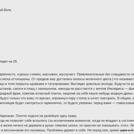
ый Волк.
лядит на 26.
девяносто, хорошо сложен, массивен, мускулист. Привлекательные без слащавости че
 слегка оттопырены. От предков ему достались волосы молочного цвета (что называетс
ицо и тело покрыты шрамами и татуировками. Выглядит довольно молодо. Будучи по р
 штанов, сапоги и плащ с капюшоном, никогда не расстается с мечом Инклариса — ф
адный фрак, повязав атласный платок, нацепив на себя какую-нибудь модную дрянь 
 будто только что кому-то врезал, опрокинул пару стопок и хочет повторить. В общем,
омпозиция будет смотреться гармонично, то будьте уверены: перед вами — глава клана
Наркоман. Плотно подсел на целебную здец-траву.
гда не позволит себе вспылить (за исключением моментов, когда он впадает в состо
в жизни ничего не держали в руках тяжелее шпаги, но приучен не показывать этого. 
й и весельчаком его назовешь. Проблемы держит в себе. Ни перед кем, кроме
царя и О