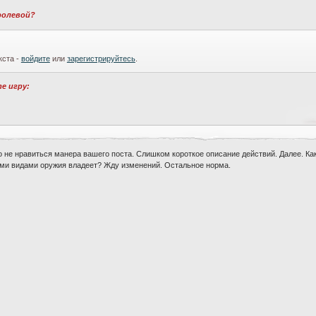
 ролевой?
кста -
войдите
или
зарегистрируйтесь
.
те игру:
 то не нравиться манера вашего поста. Слишком короткое описание действий. Далее. Ка
кими видами оружия владеет? Жду изменений. Остальное норма.