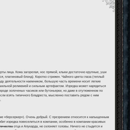
рты лица. Кожа загорелая, нос прямой, клыки достаточно крупные, уши
я, платиновый блонд). Коротко стрижен. Чайного цвета глаза (теплый
оду деятельности наемником, большую часть времени носит легкие
амильной реликвией и сильным артефактом. Изредка может нарядиться
вроде золоченых часиков или бутоньерки, но даже в отутюженном по
 если взять типичного Бладреста, мысленно поставить рядом с ним
.
яние «берсеркер»). Очень добрый. С презрением относится к напыщенным
Любит изредка повеселиться в компании, особенно в компании красивых
течества
отца и Алукарда, не склоняет головы. Ничего не стыдится и