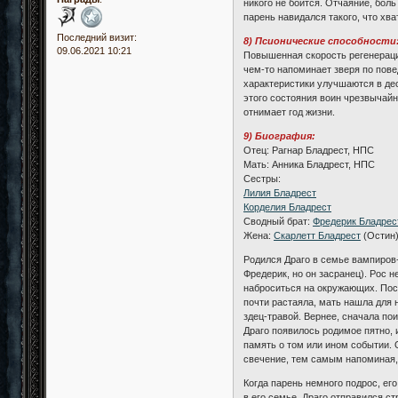
никого не боится. Отчаяние, бол
парень навидался такого, что хв
Последний визит:
8) Псионические способности
09.06.2021 10:21
Повышенная скорость регенерации
чем-то напоминает зверя по пове
характеристики улучшаются в дес
этого состояния воин чрезвычайн
отнимает год жизни.
9) Биография:
Отец: Рагнар Бладрест, НПС
Мать: Анника Бладрест, НПС
Сестры:
Лилия Бладрест
Корделия Бладрест
Сводный брат:
Фредерик Бладрес
Жена:
Скарлетт Бладрест
(Остин)
Родился Драго в семье вампиров-
Фредерик, но он засранец). Рос н
наброситься на окружающих. Посл
почти растаяла, мать нашла для 
здец-травой. Вернее, сначала пои
Драго появилось родимое пятно,
память о том или ином событии. 
свечение, тем самым напоминая,
Когда парень немного подрос, ег
в его семье, Драго отправился с