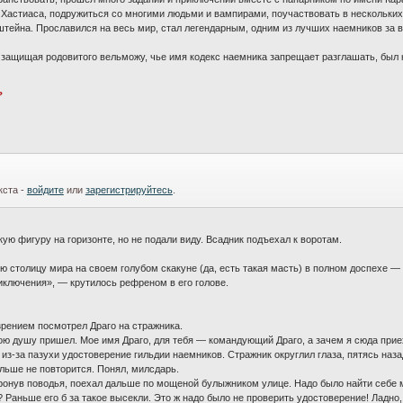
 Хастиаса, подружиться со многими людьми и вампирами, поучаствовать в нескольки
тейна. Прославился на весь мир, стал легендарным, одним из лучших наемников за в
, защищая родовитого вельможу, чье имя кодекс наемника запрещает разглашать, был 
?
кста -
войдите
или
зарегистрируйтесь
.
ую фигуру на горизонте, но не подали виду. Всадник подъехал к воротам.
ю столицу мира на своем голубом скакуне (да, есть такая масть) в полном доспехе —
иключения», — крутилось рефреном в его голове.
рением посмотрел Драго на стражника.
ою душу пришел. Мое имя Драго, для тебя — командующий Драго, а зачем я сюда приех
из-за пазухи удостоверение гильдии наемников. Стражник округлил глаза, пятясь наза
льше не повторится. Понял, милсдарь.
ронув поводья, поехал дальше по мощеной булыжником улице. Надо было найти себе м
 Раньше его б за такое высекли. Это ж надо было не проверить удостоверение! Ладно,