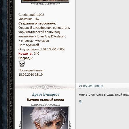
Сообщений:
1022
Уважение:
+67
Сведения о персонаже
:
Опасный шизофреник, основатель
харизматической секты под
названием «Клан Ang D’Ardeur».
К счастью, уже умер
Пол:
Мужской
Откуда:
[age=01.01.1300/1=365]
Кредиты
:
340
Награды
:
Последний визит:
18.09.2010 16:19
21.05.2010 00:03
Драго Бладрест
мне это описать в оддельной гра
Вампир старшей крови
0