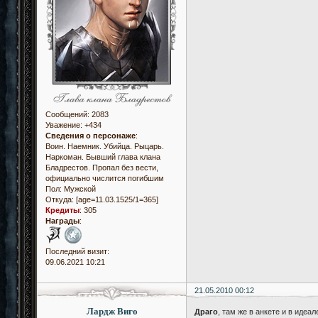
Сообщений:
2083
Уважение:
+434
Сведения о персонаже
:
Воин. Наемник. Убийца. Рыцарь.
Наркоман. Бывший глава клана
Бладрестов. Пропал без вести,
официально числится погибшим
Пол:
Мужской
Откуда:
[age=11.03.1525/1=365]
Кредиты
:
305
Награды
:
Последний визит:
09.06.2021 10:21
21.05.2010 00:12
Лардж Виго
Драго
, там же в анкете и в идеа