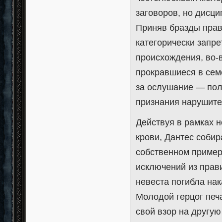
заговоров, но дисци
Приняв бразды пра
категорически запр
происхождения, во-в
прокравшиеся в сем
за ослушание — пол
признания нарушите
Действуя в рамках 
крови, Дантес собир
собственном пример
исключений из прав
невеста погибла на
Молодой герцог печ
свой взор на другу