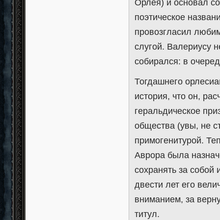
Орлея) и основал со
поэтическое названи
провозгласил любим
слугой. Валериусу н
собирался: в очере
Тогдашнего орлесиа
история, что он, р
геральдическое при
общества (увы, не с
примогенитурой. Те
Аврора была назнач
сохранять за собой
двести лет его вел
вниманием, за верн
титул.