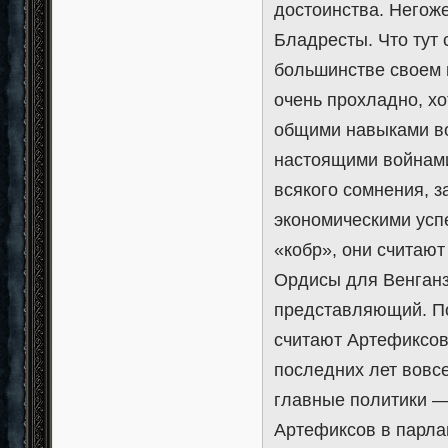
достоинства. Негож
Бладресты. Что тут
большинстве своем 
очень прохладно, х
общими навыками вое
настоящими войнами
всякого сомнения, 
экономическими усп
«кобр», они считают
Ордисы для Венганз
представляющий. П
считают Артефиксов
последних лет вовс
главные политики —
Артефиксов в парлам