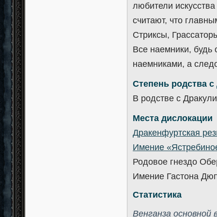
любители искусства
считают, что главн
Стриксы, Грассаторы
Все наемники, будь 
наемниками, а следо
Степень родства с
В родстве с Дракули
Места дислокации
Дракенфуртская рез
Имение «Ястребиное
Родовое гнездо Обе
Имение Гастона Дюп
Статистика
Венганза основной 