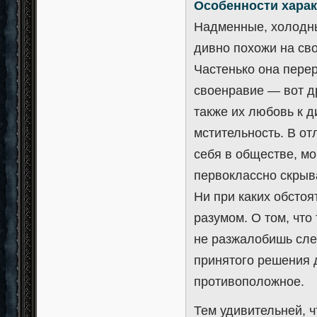
Особенности харак
Надменные, холодны
дивно похожи на сво
Частенько она перер
своенравие — вот д
также их любовь к д
мстительность. В о
себя в обществе, м
первоклассно скрыв
Ни при каких обстоя
разумом. О том, что
не разжалобишь сл
принятого решения д
противоположное.
Тем удивительней, 