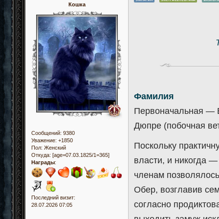
Кошка
Фамилия
Первоначальная — В
Дюпре (побочная вет
Сообщений:
9380
Уважение:
+1850
Поскольку практичн
Пол:
Женский
Откуда:
[age=07.03.1825/1=365]
власти, и никогда 
Награды
:
членам позволялось
Обер, возглавив сем
Последний визит:
согласно продиктов
28.07.2026 07:05
выходить замуж иск