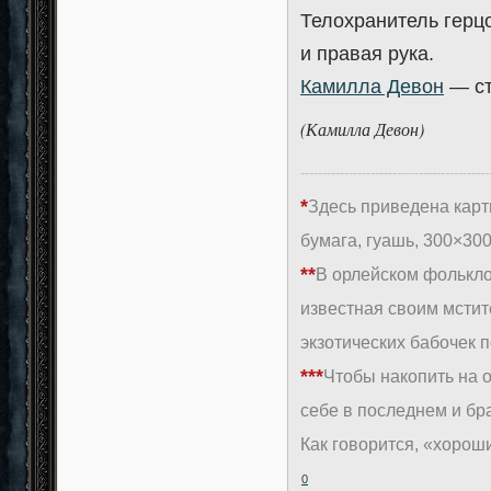
Телохранитель герц
и правая рука.
Камилла Девон
— ст
(Камилла Девон)
-------------------------------------------
*
Здесь приведена кар
бумага, гуашь, 300×300
**
В орлейском фолькло
известная своим мсти
экзотических бабочек 
***
Чтобы накопить на 
себе в последнем и бр
Как говорится, «хорош
0