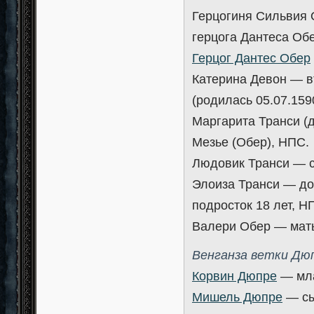
Герцогиня Сильвия 
герцога Дантеса Об
Герцог Дантес Обер
Катерина Девон — в
(родилась 05.07.159
Маргарита Транси (
Мезье (Обер), НПС.
Людовик Транси — с
Элоиза Транси — до
подросток 18 лет, Н
Валери Обер — мат
Венганза ветки Дю
Корвин Дюпре
— мла
Мишель Дюпре
— сы