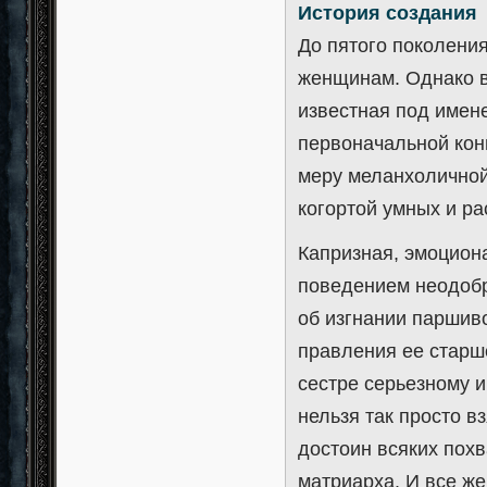
История создания
До пятого поколени
женщинам. Однако в
известная под имен
первоначальной кон
меру меланхоличной
когортой умных и р
Капризная, эмоцион
поведением неодобр
об изгнании паршиво
правления ее старш
сестре серьезному 
нельзя так просто в
достоин всяких пох
матриарха. И все ж