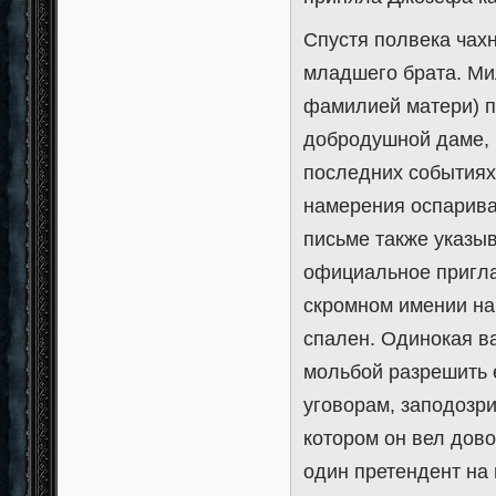
Спустя полвека чах
младшего брата. Ми
фамилией матери) по
добродушной даме, 
последних событиях 
намерения оспарива
письме также указы
официальное пригла
скромном имении на
спален. Одинокая в
мольбой разрешить е
уговорам, заподозри
котором он вел дово
один претендент на 