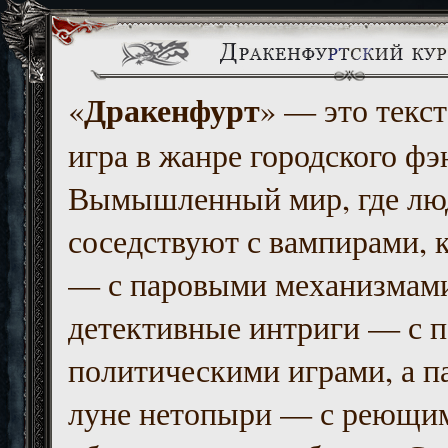
Дракенфурт
«
» — это текст
игра в жанре городского фэ
Вымышленный мир, где люд
соседствуют с вампирами, к
— с паровыми механизмам
детективные интриги — с 
политическими играми, а п
луне нетопыри — с реющи