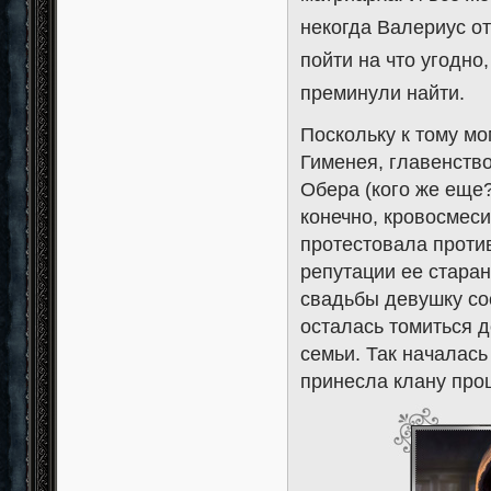
некогда Валериус о
пойти на что угодно
преминули найти.
Поскольку к тому мо
Гименея, главенств
Обера (кого же еще?
конечно, кровосмес
протестовала против
репутации ее старани
свадьбы девушку со
осталась томиться д
семьи. Так началась
принесла клану проц