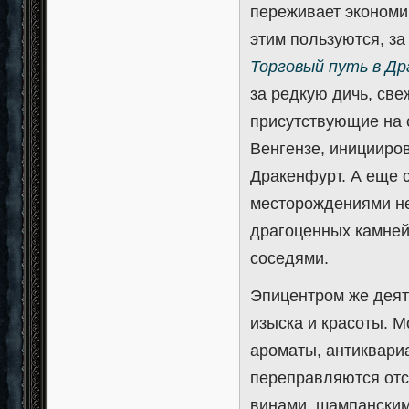
переживает экономи
этим пользуются, за
Торговый путь в Д
за редкую дичь, све
присутствующие на 
Венгензе, иницииро
Дракенфурт. А еще 
месторождениями не
драгоценных камней,
соседями.
Эпицентром же деят
изыска и красоты. 
ароматы, антиквари
переправляются отс
винами, шампанским