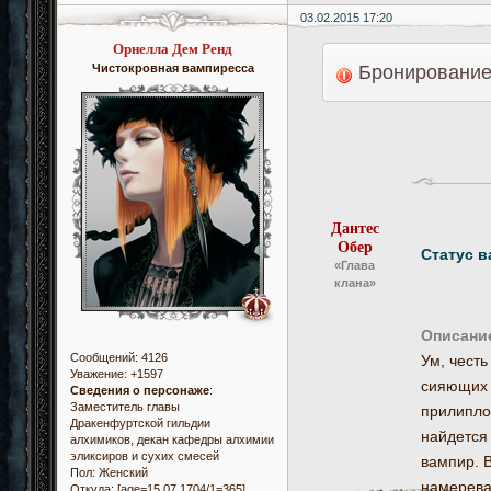
03.02.2015 17:20
Орнелла Дем Ренд
Чистокровная вампиресса
Бронирование
Дантес
Обер
Статус в
«Глава
клана»
Описани
Сообщений:
4126
Ум, честь
Уважение:
+1597
сияющих д
Сведения о персонаже
:
Заместитель главы
прилипло
Дракенфуртской гильдии
найдется
алхимиков, декан кафедры алхимии
эликсиров и сухих смесей
вампир. 
Пол:
Женский
намерева
Откуда:
[age=15.07.1704/1=365]