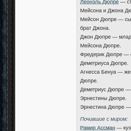
Леонэль Дюпре
— ст
Мейсона и Джона Д
Мейсон Дюпре — сы
брат Джона.
Джон Дюпре — млад
Мейсона Дюпре.
Фредерик Дюпре — с
Деметриуса Дюпре.
Агнесса Бенуа — же
Дюпре.
Деметриус Дюпре — 
Эрнестины Дюпре.
Эрнестина Дюпре —
Почившие с миром:
Рамир Ассман
— куз