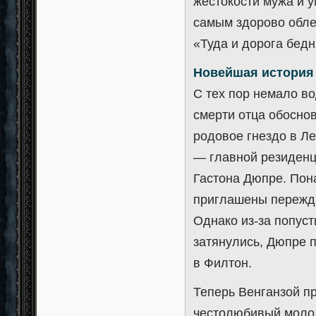
жестокости мужа и ум
самым здорово обле
«Туда и дорога бед
Новейшая история
С тех пор немало во
смерти отца обосно
родовое гнездо в Л
— главной резиденц
Гастона Дюпре. Пон
приглашены пережд
Однако из-за попуст
затянулись, Дюпре 
в Филтон.
Теперь Венганзой п
честолюбивый молод