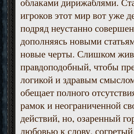
облаками дирижаблями. Ст
игроков этот мир вот уже д
подряд неустанно совершен
дополняясь новыми статьям
новые черты. Слишком жив
правдоподобный, чтобы пр
логикой и здравым смыслом
обещает полного отсутств
рамок и неограниченной с
действий, но, озаренный го
любовью к слову, согретый