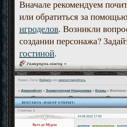
Вначале рекомендуем почи
или обратиться за помощь
игроделов
. Возникли вопро
создании персонажа? Задайт
гостиной
.
Привет, Гость!
Войдите
или
зарегистрируйтесь
.
»
Дракенфурт
»
Энциклопедия Норданника
»
Кланы
»
Венганза 
ВЕНГАНЗА (НАБОР ОТКРЫТ)
Страница:
1
24.09.2010 17:59
Котэ де Мурло