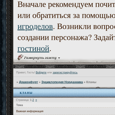
Вначале рекомендуем почи
или обратиться за помощь
игроделов
. Возникли вопро
создании персонажа? Задайт
гостиной
.
Привет, Гость!
Войдите
или
зарегистрируйтесь
.
»
Дракенфурт
»
Энциклопедия Норданника
»
Кланы
КЛАНЫ
Страница:
1
2
»
Тема
Важная информация