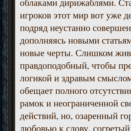
облаками дирижаблями. Ст
игроков этот мир вот уже д
подряд неустанно совершен
дополняясь новыми статьям
новые черты. Слишком жив
правдоподобный, чтобы пр
логикой и здравым смыслом
обещает полного отсутств
рамок и неограниченной с
действий, но, озаренный го
любовью к слову, согретый