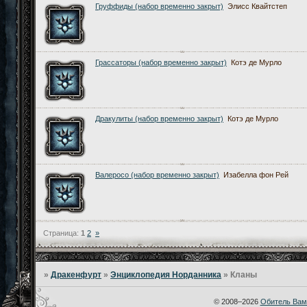
Груффиды (набор временно закрыт)
Элисс Квайтстеп
Грассаторы (набор временно закрыт)
Котэ де Мурло
Дракулиты (набор временно закрыт)
Котэ де Мурло
Валеросо (набор временно закрыт)
Изабелла фон Рей
Страница:
1
2
»
»
Дракенфурт
»
Энциклопедия Норданника
»
Кланы
© 2008–2026
Обитель Вам