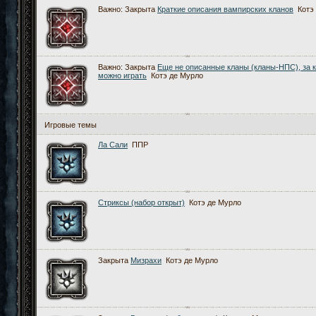
Важно:
Закрыта
Краткие описания вампирских кланов
Котэ
Важно:
Закрыта
Еще не описанные кланы (кланы-НПС), за 
можно играть
Котэ де Мурло
Игровые темы
Ла Сали
ППР
Стриксы (набор открыт)
Котэ де Мурло
Закрыта
Мизрахи
Котэ де Мурло