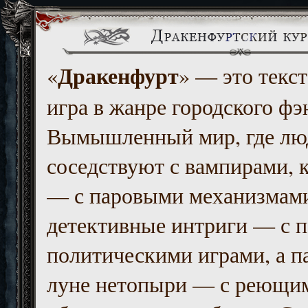
Дракенфурт
«
» — это текст
игра в жанре городского фэ
Вымышленный мир, где люд
соседствуют с вампирами, к
— с паровыми механизмам
детективные интриги — с 
политическими играми, а п
луне нетопыри — с реющи