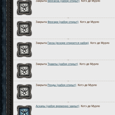
Закрыта
Венганза (набор открыт)
Котэ де Мурло
Закрыта
Фенгари (набор открыт)
Котэ де Мурло
Закрыта
Гинза (вскоре откроется набор)
Котэ де Мурло
Закрыта
Трампы (набор открыт)
Котэ де Мурло
Закрыта
Ренды (набор открыт)
Котэ де Мурло
Аскары (набор временно закрыт)
Котэ де Мурло