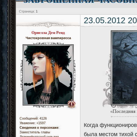
Страница:
1
23.05.2012 20
Орнелла Дем Ренд
Чистокровная вампиресса
Сообщений:
4126
Уважение:
+1597
Когда функциониров
Сведения о персонаже
:
Заместитель главы
была местом тихой с
Дракенфуртской гильдии