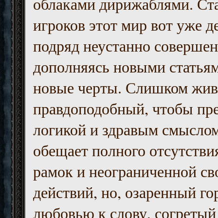
облаками дирижаблями. Ст
игроков этот мир вот уже д
подряд неустанно совершен
дополняясь новыми статьям
новые черты. Слишком жив
правдоподобный, чтобы пр
логикой и здравым смыслом
обещает полного отсутств
рамок и неограниченной с
действий, но, озаренный го
любовью к слову, согретый