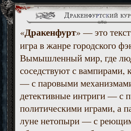
Дракенфурт
«
» — это текст
игра в жанре городского фэ
Вымышленный мир, где люд
соседствуют с вампирами, к
— с паровыми механизмам
детективные интриги — с 
политическими играми, а п
луне нетопыри — с реющи