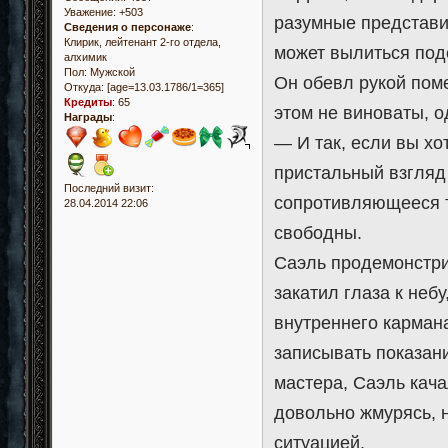
Уважение:
+503
разумные представи
Сведения о персонаже
:
Клирик, лейтенант 2-го отдела,
может вылиться под
алхимик
Пол:
Мужской
Он обевл рукой поме
Откуда:
[age=13.03.1786/1=365]
Кредиты
:
65
этом не виноваты, о
Награды
:
— И так, если вы хо
пристальный взгляд
Последний визит:
сопротивляющееся т
28.04.2014 22:06
свободны.
Саэль продемонстри
закатил глаза к неб
внутреннего кармана
записывать показан
мастера, Саэль качал
довольно жмурясь, 
ситуацией.