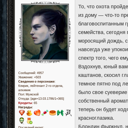
То, что охота пройд
из дому — что-то пр
благовоспитанным г
семейства, сегодня
моросящий дождь, с
навсегда уже упоко
спектр того, чего е
Вздохнув, юный вам
Сообщений:
4957
каштанов, скосил гл
Уважение:
+503
Сведения о персонаже
:
темное пятно под ле
Клирик, лейтенант 2-го отдела,
алхимик
было свое суеверие
Пол:
Мужской
Откуда:
[age=13.03.1786/1=365]
собственный аромат
Кредиты
:
65
Награды
:
теперь он будет ход
красноглазика.
Блондин фыркнул, но
Последний визит: