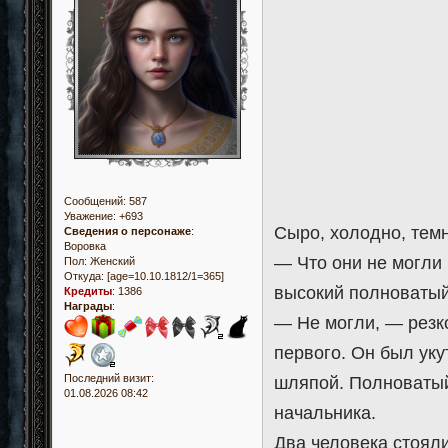
Сообщений:
587
Уважение:
+693
Сыро, холодно, темн
Сведения о персонаже
:
Воровка
— Что они не могли
Пол:
Женский
Откуда:
[age=10.10.1812/1=365]
высокий полноватый
Кредиты
:
1386
Награды
:
— Не могли, — резко
первого. Он был уку
Последний визит:
шляпой. Полноватый
01.08.2026 08:42
начальника.
Два человека стояли