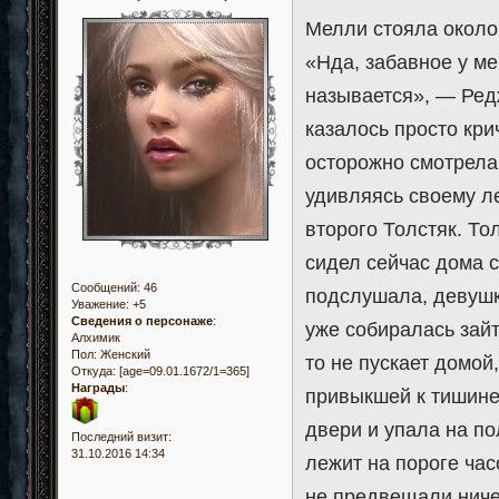
Мелли стояла около
«Нда, забавное у ме
называется», — Ред
казалось просто кри
осторожно смотрела
удивляясь своему л
второго Толстяк. То
сидел сейчас дома с
Сообщений:
46
подслушала, девушка
Уважение:
+5
Сведения о персонаже
:
уже собиралась зайт
Алхимик
Пол:
Женский
то не пускает домой
Откуда:
[age=09.01.1672/1=365]
Награды
:
привыкшей к тишине
двери и упала на по
Последний визит:
31.10.2016 14:34
лежит на пороге час
не предвещали ниче