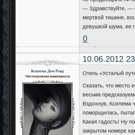
— Здравствуйте, — 
мертвой тишине, во
девушкой шума, ее 
0
10.06.2012 23
Ксилема Дем Ренд
Отель «Усталый пу
Чистокровная вампиресса
Сказать, что место 
весьма предсказуем
Вздохнув, Ксилема 
поморщилась, пытая
Какая гадость! Ну п
закрытом номере как