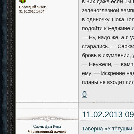
в них даже если бы 
Последний визит:
зеленоглазной вамп
31.10.2016 14:34
в одиночку. Пока То
подойти к Реджине и
— Ну, надо же, а я 
старались. — Сарказ
бровь в изумлении,
— Неужели, — вампи
ему: — Искренне над
планы не входит сид
0
11.02.2013 09
Саэль Дем Ренд
Таверна «У тётушки
Чистокровный вампир