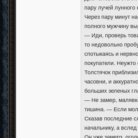
пару лучей лунного 
Через пару минут н
полного мужчину вы
— Иди, проверь тов
то недовольно пробу
спотыкаясь и нервн
покупатели. Неужто 
Толстячок приблизи
часовни, и аккуратн
больших зеленых гл
— Не замер, малявк
тишина. — Если мол
Сказав последние с
начальнику, а вслед
Он уже замерз, огол