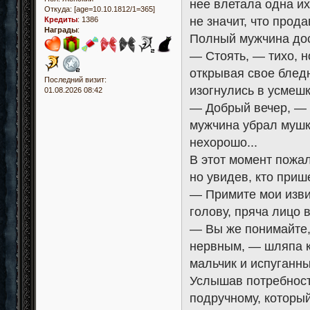
нее влетала одна их
Откуда:
[age=10.10.1812/1=365]
не значит, что прод
Кредиты
:
1386
Награды
:
Полный мужчина дос
— Стоять, — тихо, н
открывая свое бледн
Последний визит:
изогнулись в усмешк
01.08.2026 08:42
— Добрый вечер, — 
мужчина убрал мушк
нехорошо...
В этот момент пожал
но увидев, кто приш
— Примите мои изви
голову, пряча лицо 
— Вы же понимайте,
нервным, — шляпа ка
мальчик и испуганн
Услышав потребност
подручному, который