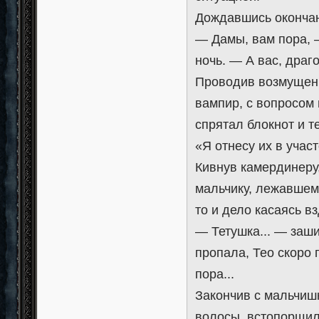
Дождавшись окончан
— Дамы, вам пора, 
ночь. — А вас, драг
Проводив возмущен
вампир, с вопросом 
спрятал блокнот и т
«Я отнесу их в участ
Кивнув камердинеру,
мальчику, лежавшему
то и дело касаясь 
— Тетушка... — заш
пропала, Тео скоро 
пора...
Закончив с мальчишк
волосы, встопорщил 