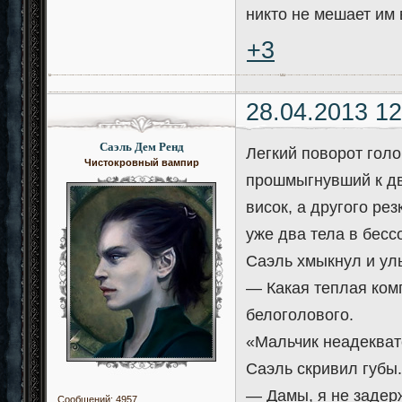
никто не мешает им 
+3
28.04.2013 12
Саэль Дем Ренд
Легкий поворот гол
Чистокровный вампир
прошмыгнувший к дв
висок, а другого рез
уже два тела в бесс
Саэль хмыкнул и улы
— Какая теплая ком
белоголового.
«Мальчик неадеквате
Саэль скривил губы
— Дамы, я не задерж
Сообщений:
4957