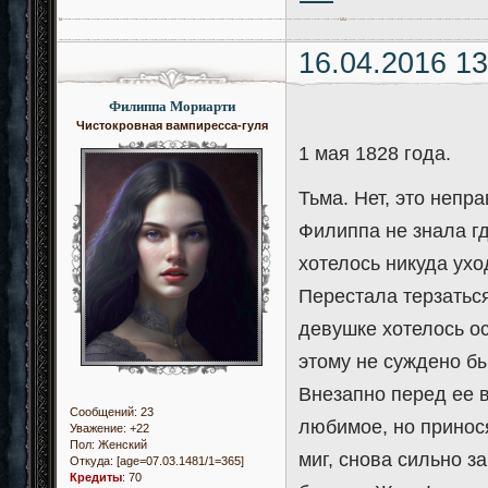
16.04.2016 13
Филиппа Мориарти
Чистокровная вампиресса-гуля
1 мая 1828 года.
Тьма. Нет, это непр
Филиппа не знала где
хотелось никуда ухо
Перестала терзаться
девушке хотелось ос
этому не суждено б
Внезапно перед ее в
Сообщений:
23
любимое, но принос
Уважение:
+22
Пол:
Женский
миг, снова сильно з
Откуда:
[age=07.03.1481/1=365]
Кредиты
:
70