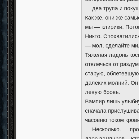
— два трупа и покуш
Как же, они же самы
мы — клирики. Потом
Никто. Спохватились
— мол, сделайте мил
Тяжелая ладонь кос
отвлечься от раздум
старую, облетевшу
далеких молний. Он
левую бровь.
Вампир лишь улыбну
сначала прислушивал
часовню током крови
— Несколько. — про
двое вампиров... Кто