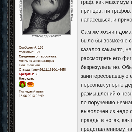
граф, как максимум 
принцев, ни графов,
напасешься, и прихо
Сам же хозяин дома 
было бы возможно с 
Сообщений:
136
казался каким то, н
Уважение:
+24
Сведения о персонаже
:
рассмотреть его фиг
Алхимик-артефакторик
Пол:
Женский
безрезультатно. Об
Откуда:
[age=26.11.1610/1=365]
Кредиты
:
60
заинтересовавшую ее
Награды
:
персонаж упорно дер
Последний визит:
размышлений о незн
18.06.2013 22:49
по поручению незна
выволочен из недр с
правды в ногах, как
представленному на