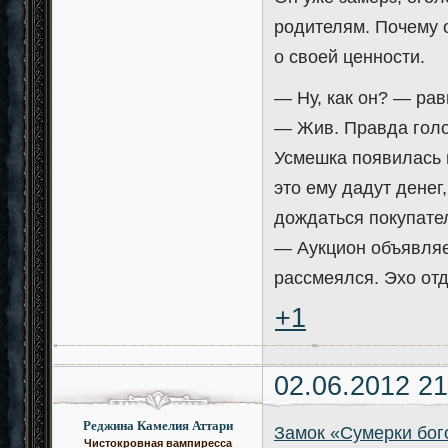
родителям. Почему 
о своей ценности.
— Ну, как он? — ра
— Жив. Правда голо
Усмешка появилась 
это ему дадут денег
дождаться покупате
— Аукцион объявляе
рассмеялся. Эхо отд
+1
02.06.2012 21
Реджина Камелия Аттари
Замок «Сумерки бог
Чистокровная вампиресса