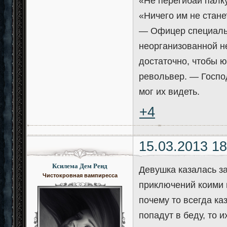
«Не перегибай палку
«Ничего им не стане
— Офицер специальн
неорганизованной н
достаточно, чтобы 
револьвер. — Господ
мог их видеть.
+4
15.03.2013 18
Ксилема Дем Ренд
Девушка казалась з
Чистокровная вампиресса
приключений коими
почему то всегда ка
попадут в беду, то 