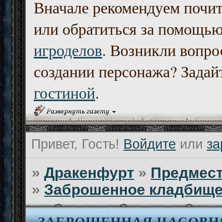
Вначале рекомендуем почи
или обратиться за помощь
игроделов
. Возникли вопро
создании персонажа? Задайт
гостиной
.
Привет, Гость!
Войдите
или
за
»
Дракенфурт
»
Предмест
»
Заброшенное кладбищ
ЗАБРОШЕННАЯ ЧАСОВН