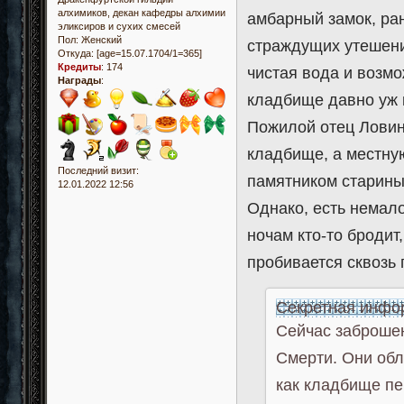
алхимиков, декан кафедры алхимии
амбарный замок, ра
эликсиров и сухих смесей
Пол:
Женский
страждущих утешени
Откуда:
[age=15.07.1704/1=365]
Кредиты
:
174
чистая вода и возмо
Награды
:
кладбище давно уж 
Пожилой отец Ловин
кладбище, а местную
Последний визит:
памятником старины
12.01.2022 12:56
Однако, есть немал
ночам кто-то бродит,
пробивается сквозь
Секретная инфо
Сейчас заброшен
Смерти. Они обл
как кладбище пе