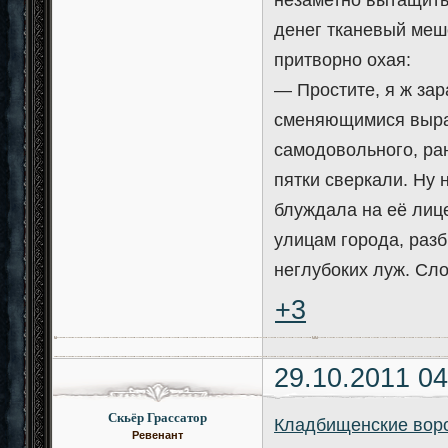
незаметно вытащить
денег тканевый мешо
притворно охая:
— Простите, я ж зар
сменяющимися выраж
самодовольного, ран
пятки сверкали. Ну 
блуждала на её лице
улицам города, раз
неглубоких луж. Сло
+3
29.10.2011 04
Скьёр Грассатор
Кладбищенские вор
Ревенант