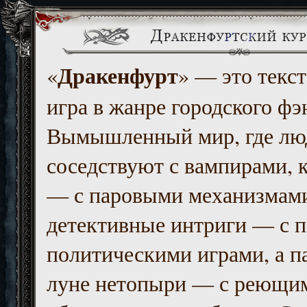
Дракенфурт
«
» — это текст
игра в жанре городского фэ
Вымышленный мир, где люд
соседствуют с вампирами, к
— с паровыми механизмам
детективные интриги — с 
политическими играми, а п
луне нетопыри — с реющи