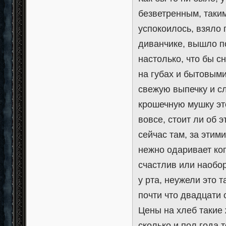
безветренным, таким
успокоилось, взяло
диванчике, вышло п
настолько, что бы с
на губах и бытовыми
свежую выпечку и сл
крошечную мушку это
вовсе, стоит ли об 
сейчас там, за этим
нежно одаривает ког
счастлив или наобор
у рта, неужели это 
почти что двадцати 
Цены на хлеб такие 
сколько и пол года 