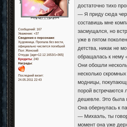
достаточно тихо про
— Я приду сюда чере
составишь мне комп
Сообщений:
167
засмущался, но вст
Уважение:
+37
Сведения о персонаже
:
уже в пятом поколен
Художница. Пропала без вести,
официально числится погибшей
детства, никак не м
Пол:
Женский
Откуда:
[age=12.12.1653/1=365]
обращалась к нему 
Кредиты
:
240
Награды
:
Они обошли нескольк
несколько скромных
Последний визит:
24.05.2011 22:43
модницы, покупающие
порой встречаются 
дешевле. Это была 
Она обернулась к па
— Михаэль, ты гово
момент она уже дер