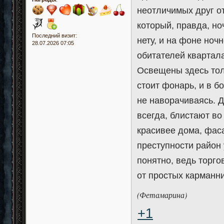
неотличимых друг о
который, правда, н
Последний визит:
нету, и на фоне ноч
28.07.2026 07:05
обитателей квартал
Освещены здесь тол
стоит фонарь, и в б
не наворачиваясь. Д
всегда, блистают во
красивее дома, фас
преступности район 
понятно, ведь торг
от простых карманн
(Фетамарина)
+1