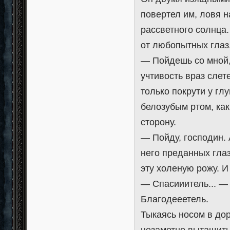
повертел им, ловя н
рассветного солнца.
от любопытных глаз
— Пойдешь со мной,
учтивость враз слет
только покрути у гл
белозубым ртом, как
сторону.
— Пойду, господин.
него преданных гла
эту холеную рожу. И
— Спасииитель... —
Благодееетель.
Тыкаясь носом в дор