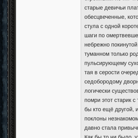
старые девичьи пла
обесцвеченные, кото
стула с одной корот
шаги по омертвевше
небрежно покинутой
туманном только ро
пульсирующему сухо
тая в серости очере
седобородому дворн
логически существов
помри этот старик с
бы кто ещё другой,
поклоны незнакомом
давно стала привыч
Как бы то ни было,