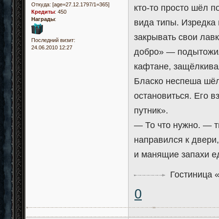
Откуда:
[age=27.12.1797/1=365]
кто-то просто шёл п
Кредиты
:
450
Награды
:
вида типы. Изредка 
закрывать свои лавк
Последний визит:
24.06.2010 12:27
добро» — подытожил
кафтане, защёлкивал
Бласко неспеша шёл
остановиться. Его в
путник».
— То что нужно. — 
направился к двери,
и манящие запахи е
Гостиница «
0