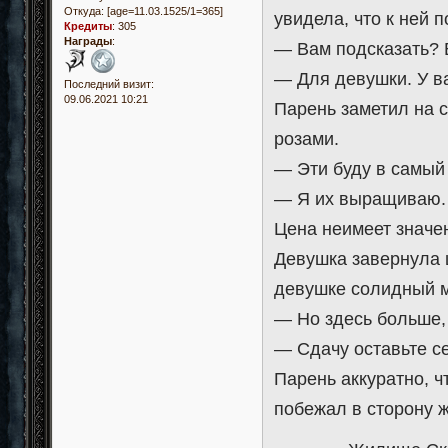
Откуда:
[age=11.03.1525/1=365]
увидела, что к ней 
Кредиты
:
305
Награды
:
— Вам подсказать? 
— Для девушки. У ва
Последний визит:
09.06.2021 10:21
Парень заметил на 
розами.
— Эти буду в самый 
— Я их выращиваю. 
Цена неимеет значен
Девушка завернула ц
девушке солидный м
— Но здесь больше, 
— Сдачу оставьте се
Парень аккуратно, 
побежал в сторону 