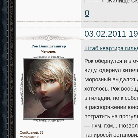
Жилище Ска
0
03.02.2011 19
Рок Вайнштайнгер
Штаб-квартира гиль
Человек
Рок обернулся и в о
виду, одернул кител
Морозный выдался д
хотелось, Рок вооб
в гильдии, но к соб
в распоряжении юно
потратить на прогулк
— Гхм, гхм... Позв
Сообщений:
33
папиросой остановил
Уважение:
+9