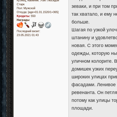
Кузнец, наемник. Убит Люсидой
Старк
зеваки, и при том п
Пол:
Мужской
Откуда:
[age=01.01.1520/1=365]
так хватало, и ему 
Кредиты
:
550
Награды
:
больше.
Шагая по узкой уло
Последний визит:
23.05.2021 01:43
штанину и удовлетво
новая. С этого мом
одежды, которую нын
уличном колорите. 
домишек узких пере
широких улицах при
фасадами. Ленивое 
ревенанта. Он петля
потому как улицы т
площади.