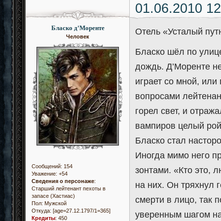
01.06.2010 12
Бласко д'Моренте
Отель «Усталый пу
Человек
Бласко шёл по улиц
дождь. Д’Моренте не
играет со мной, или
вопросами лейтенан
горел свет, и отраж
вампиров целый рой 
Бласко стал насторо
Иногда мимо него п
Сообщений:
154
зонтами. «Кто это, 
Уважение:
+54
Сведения о персонаже
:
на них. Он тряхнул 
Старший лейтенант пехоты в
запасе (Хастиас)
смерти в лицо, так
Пол:
Мужской
Откуда:
[age=27.12.1797/1=365]
уверенным шагом на
Кредиты
:
450