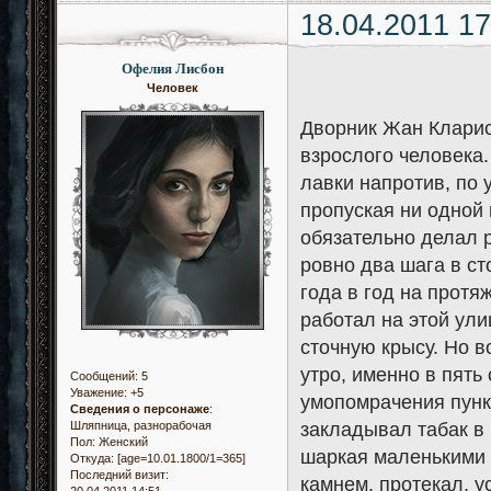
18.04.2011 17
Офелия Лисбон
Человек
Дворник Жан Кларис
взрослого человека.
лавки напротив, по 
пропуская ни одной 
обязательно делал р
ровно два шага в ст
года в год на протя
работал на этой ули
сточную крысу. Но в
утро, именно в пять
Сообщений:
5
Уважение:
+5
умопомрачения пункт
Сведения о персонаже
:
закладывал табак в 
Шляпница, разнорабочая
Пол:
Женский
шаркая маленькими 
Откуда:
[age=10.01.1800/1=365]
Последний визит:
камнем, протекал, у