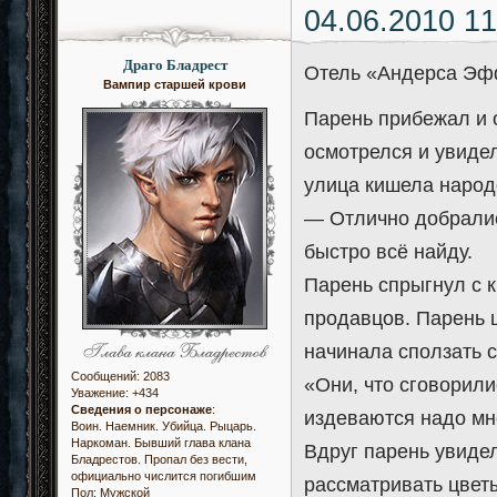
04.06.2010 11
Драго Бладрест
Отель «Андерса Э
Вампир старшей крови
Парень прибежал и 
осмотрелся и увиде
улица кишела народо
— Отлично добрались
быстро всё найду.
Парень спрыгнул с 
продавцов. Парень ш
начинала сползать с
Сообщений:
2083
«Они, что сговорили
Уважение:
+434
Сведения о персонаже
:
издеваются надо мн
Воин. Наемник. Убийца. Рыцарь.
Наркоман. Бывший глава клана
Вдруг парень увиде
Бладрестов. Пропал без вести,
официально числится погибшим
рассматривать цвет
Пол:
Мужской