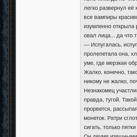
легко развернул её 
все вампиры красивы
изумленно открыла 
овал лица... да что 
— Испугалась, испуга
пролепетала она, х
уме, где мерзкая о
Жалко, конечно, так
никому не жалко, по
Незнакомец участлив
правда, тугой. Такой
прорвется, рассыпа
монеток. Ратри сглот
сигать, только пятки
Он двумя изящными 