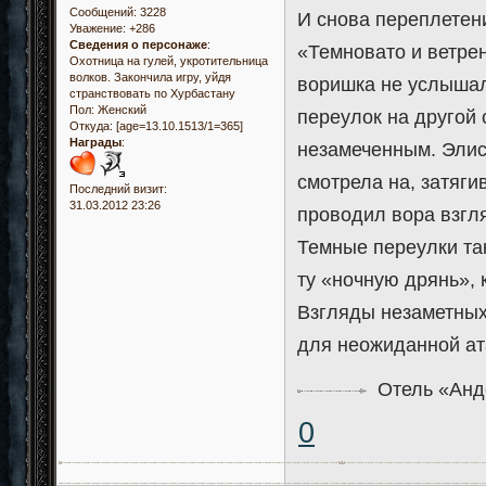
Сообщений:
3228
И снова переплетени
Уважение:
+286
Сведения о персонаже
:
«Темновато и ветрен
Охотница на гулей, укротительница
волков. Закончила игру, уйдя
воришка не услышал
странствовать по Хурбастану
Пол:
Женский
переулок на другой
Откуда:
[age=13.10.1513/1=365]
Награды
:
незамеченным. Элис
смотрела на, затяги
Последний визит:
31.03.2012 23:26
проводил вора взгля
Темные переулки так
ту «ночную дрянь», 
Взгляды незаметных
для неожиданной ата
Отель «Анд
0