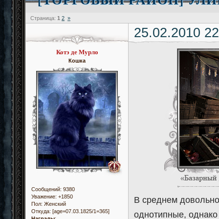
Страница:
1
2
»
25.02.2010 22
Котэ де Мурло
Кошка
Сообщений:
9380
Уважение:
+1850
В среднем довольно
Пол:
Женский
Откуда:
[age=07.03.1825/1=365]
однотипные, однако
Награды
: