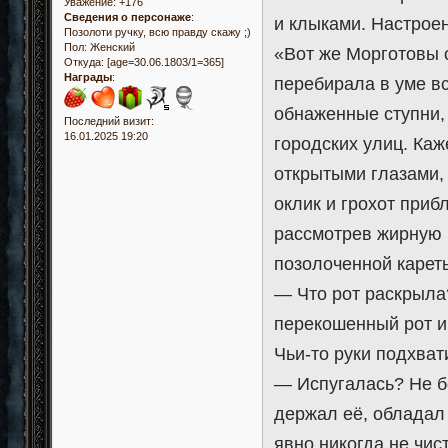
Уважение:
+176
Сведения о персонаже
:
и клыками. Настрое
Позолоти ручку, всю правду скажу ;)
Пол:
Женский
«Вот же Морготовы 
Откуда:
[age=30.06.1803/1=365]
Награды
:
перебирала в уме вс
обнаженные ступни,
Последний визит:
16.01.2025 19:20
городских улиц. Каж
открытыми глазами, 
оклик и грохот приб
рассмотрев жирную 
позолоченной кареты
— Что рот раскрыла
перекошенный рот и
Чьи-то руки подхват
— Испугалась? Не бо
держал её, обладал
явно никогда не чи