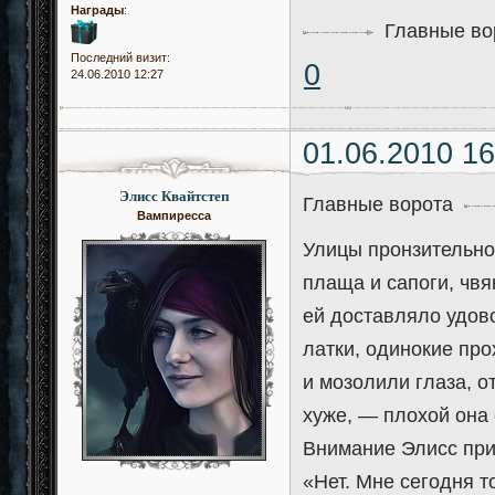
Награды
:
Главные во
Последний визит:
0
24.06.2010 12:27
01.06.2010 16
Элисс Квайтстеп
Главные ворота
Вампиресса
Улицы пронзительно
плаща и сапоги, чвя
ей доставляло удов
латки, одинокие пр
и мозолили глаза, о
хуже, — плохой она 
Внимание Элисс при
«Нет. Мне сегодня т