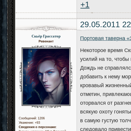
+1
29.05.2011 22
Скьёр Грассатор
Портовая таверна «
Ревенант
Некоторое время Ск
усилий на то, чтобы
Дождь не справлялс
добавить к нему морс
кровавый жизненный
отметин, привлекаю
оторвался от разгн
всякую охоту гонять
Сообщений:
1206
в самую густую тол
Уважение:
+93
Сведения о персонаже
:
следовало привести