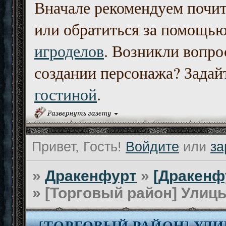
Вначале рекомендуем почи
или обратиться за помощь
игроделов
. Возникли вопро
создании персонажа? Задайт
гостиной
.
Привет, Гость!
Войдите
или
за
»
Дракенфурт
»
[Дракенф
»
[Торговый район] Улиц
[ТОРГОВЫЙ РАЙОН] УЛ