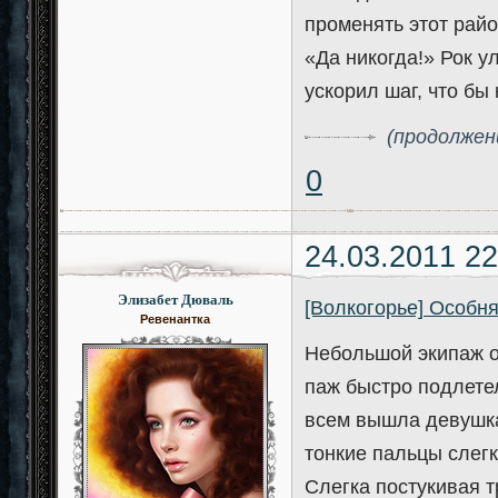
променять этот райо
«Да никогда!» Рок у
ускорил шаг, что бы
(продолжени
0
24.03.2011 22
Элизабет Дюваль
[Волкогорье] Особн
Ревенантка
Небольшой экипаж о
паж быстро подлетел
всем вышла девушка
тонкие пальцы слег
Слегка постукивая 