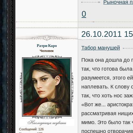
Рыночная 
0
26.10.2011 15
Ратри Каро
Табор манушей
Человек
Пока она дошла до г
так, что готова был
разумеется, этого е
наплевать. К слову 
так, что хоть нос за
«Вот же... аристокр
рассматривая нищих
мимо. Это было так 
Сообщений:
126
поспешно отворачив