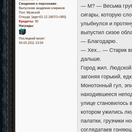
Сведения о персонаже
:
— М? — Весьма груб
Выпускник академии клириков
Пол:
Мужской
сигары, которую сло
Откуда:
[age=01.12.1807/1=365]
Кредиты
:
30
улыбнулся и протян
Награды
:
выпустил сизое обл
Последний визит:
— Благодарю.
04.03.2011 13:04
— Хех... — Старик 
дальше.
Город жил. Людской 
загоняя горький, ед
Монотонный гул, эп
находившееся непод
улице становилось 
котором ужились лю
палатки, грузчики н
соглядатаев гоняющ