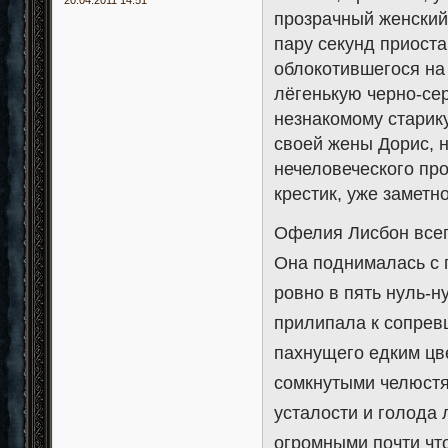
20.04.2011 14:51
прозрачный женский
пару секунд приоста
облокотившегося на
лёгенькую черно-сер
незнакомому старику
своей жены Дорис, н
нечеловеческого пр
крестик, уже заметн
Офелия Лисбон всег
Она поднималась с 
ровно в пять нуль-
прилипала к сопрев
пахнущего едким ц
сомкнутыми челюстя
усталости и голода 
огромными почти чт