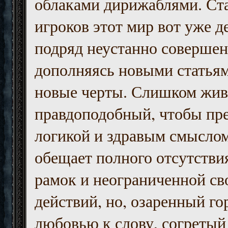
облаками дирижаблями. Ст
игроков этот мир вот уже д
подряд неустанно совершен
дополняясь новыми статьям
новые черты. Слишком жив
правдоподобный, чтобы пр
логикой и здравым смыслом
обещает полного отсутств
рамок и неограниченной с
действий, но, озаренный го
любовью к слову, согретый