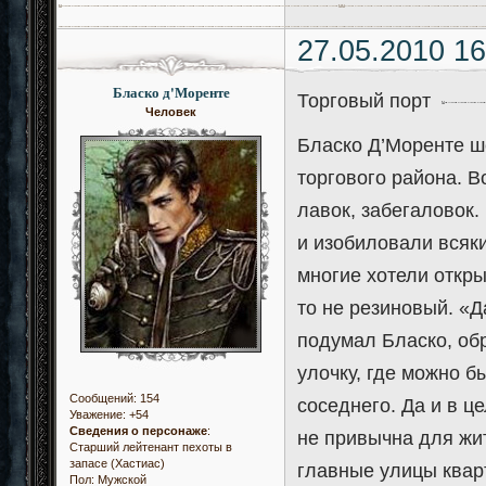
27.05.2010 16
Бласко д'Моренте
Торговый порт
Человек
Бласко Д’Моренте ш
торгового района. 
лавок, забегаловок.
и изобиловали всяк
многие хотели откры
то не резиновый. «
подумал Бласко, об
улочку, где можно б
Сообщений:
154
соседнего. Да и в ц
Уважение:
+54
Сведения о персонаже
:
не привычна для жит
Старший лейтенант пехоты в
запасе (Хастиас)
главные улицы квар
Пол:
Мужской