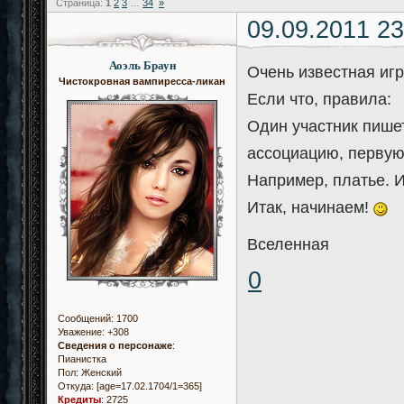
Страница:
1
2
3
…
34
»
09.09.2011 23
Аоэль Браун
Очень известная игр
Чистокровная вампиресса-ликан
Если что, правила:
Один участник пише
ассоциацию, первую
Например, платье. 
Итак, начинаем!
Вселенная
0
Сообщений:
1700
Уважение:
+308
Сведения о персонаже
:
Пианистка
Пол:
Женский
Откуда:
[age=17.02.1704/1=365]
Кредиты
:
2725