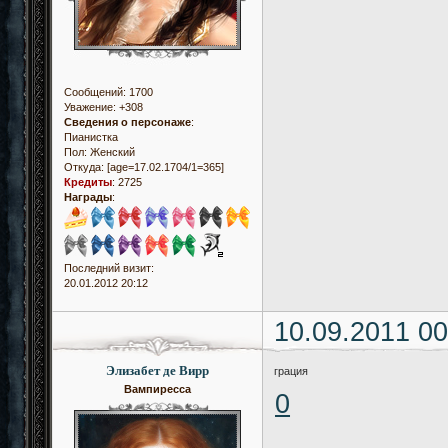
Сообщений:
1700
Уважение:
+308
Сведения о персонаже
:
Пианистка
Пол:
Женский
Откуда:
[age=17.02.1704/1=365]
Кредиты
:
2725
Награды
:
Последний визит:
20.01.2012 20:12
10.09.2011 00
Элизабет де Вирр
грация
Вампиресса
0