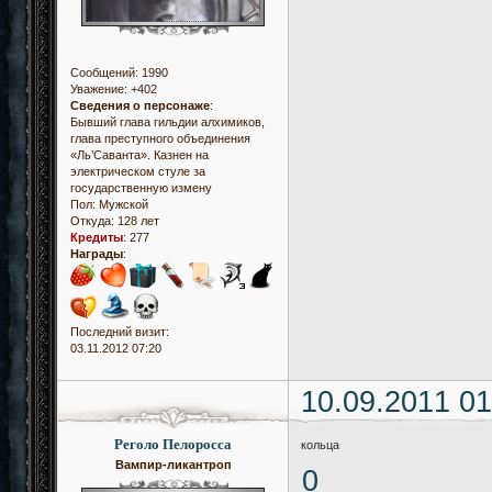
Сообщений:
1990
Уважение:
+402
Сведения о персонаже
:
Бывший глава гильдии алхимиков,
глава преступного объединения
«Ль’Саванта». Казнен на
электрическом стуле за
государственную измену
Пол:
Мужской
Откуда:
128 лет
Кредиты
:
277
Награды
:
Последний визит:
03.11.2012 07:20
10.09.2011 01
Реголо Пелоросса
кольца
Вампир-ликантроп
0