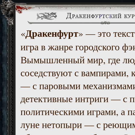
Дракенфурт
«
» — это текст
игра в жанре городского фэ
Вымышленный мир, где люд
соседствуют с вампирами, к
— с паровыми механизмам
детективные интриги — с 
политическими играми, а п
луне нетопыри — с реющи