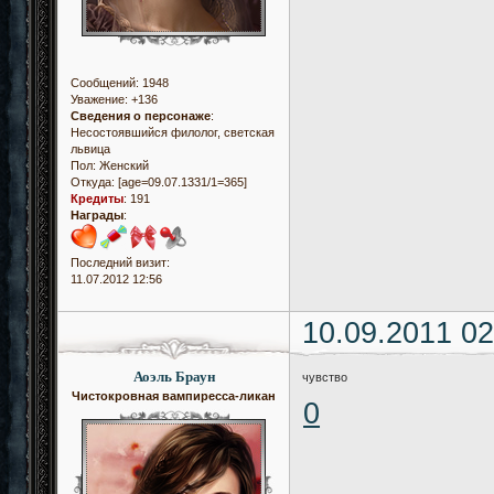
Сообщений:
1948
Уважение:
+136
Сведения о персонаже
:
Несостоявшийся филолог, светская
львица
Пол:
Женский
Откуда:
[age=09.07.1331/1=365]
Кредиты
:
191
Награды
:
Последний визит:
11.07.2012 12:56
10.09.2011 02
Аоэль Браун
чувство
Чистокровная вампиресса-ликан
0