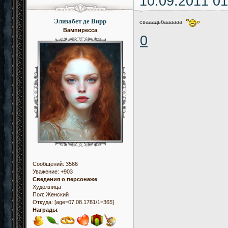
10.09.2011 01
Элизабет де Вирр
свааадьбаааааа
Вампиресса
0
Сообщений:
3566
Уважение:
+903
Сведения о персонаже
:
Художница
Пол:
Женский
Откуда:
[age=07.08.1781/1=365]
Награды
: