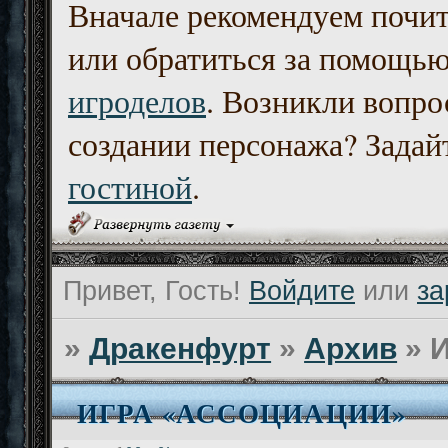
Вначале рекомендуем почи
или обратиться за помощь
игроделов
. Возникли вопро
создании персонажа? Задайт
гостиной
.
Привет, Гость!
Войдите
или
за
»
Дракенфурт
»
Архив
»
И
ИГРА «АССОЦИАЦИИ»