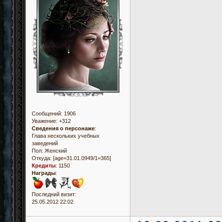
Сообщений:
1906
Уважение:
+312
Сведения о персонаже
:
Глава нескольких учебных
заведений
Пол:
Женский
Откуда:
[age=31.01.0949/1=365]
Кредиты
:
1150
Награды
:
Последний визит:
25.05.2012 22:02