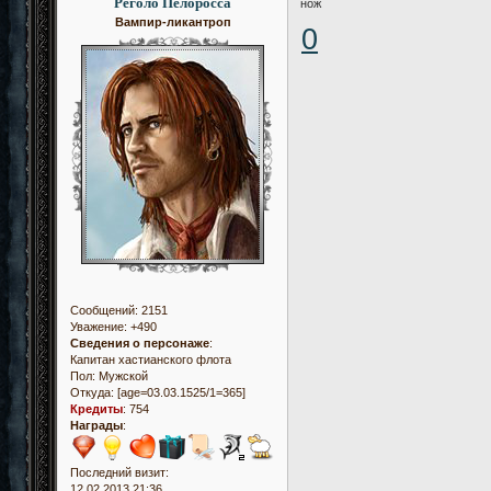
Реголо Пелоросса
нож
Вампир-ликантроп
0
Сообщений:
2151
Уважение:
+490
Сведения о персонаже
:
Капитан хастианского флота
Пол:
Мужской
Откуда:
[age=03.03.1525/1=365]
Кредиты
:
754
Награды
:
Последний визит:
12.02.2013 21:36