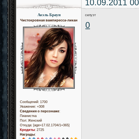
10.09.2011 00
Аоэль Браун
силуэт
Чистокровная вампиресса-ликан
0
Сообщений:
1700
Уважение:
+308
Сведения о персонаже
:
Пианистка
Пол:
Женский
Откуда:
[age=17.02.1704/1=365]
Кредиты
:
2725
Награды
: