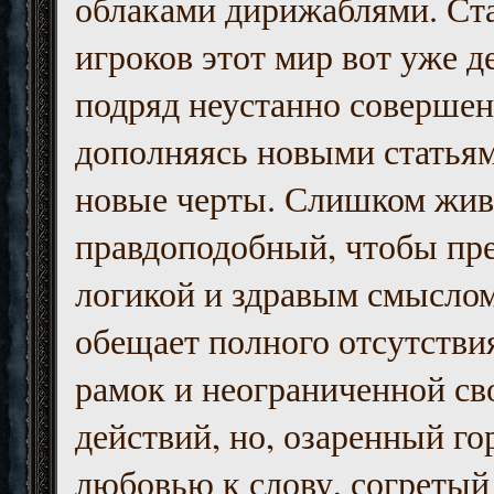
облаками дирижаблями. Ст
игроков этот мир вот уже д
подряд неустанно совершен
дополняясь новыми статьям
новые черты. Слишком жив
правдоподобный, чтобы пр
логикой и здравым смыслом
обещает полного отсутств
рамок и неограниченной с
действий, но, озаренный го
любовью к слову, согретый