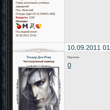
Глава нескольких учебных
заведений
Пол:
Женский
Откуда:
[age=31.01.0949/1=365]
Кредиты
:
1150
Награды
:
Последний визит:
25.05.2012 22:02
10.09.2011 01
Теодор Дем Ренд
Перчатки
Чистокровный вампир
0