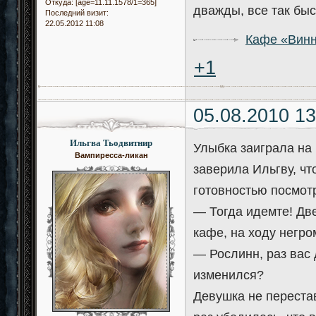
Откуда:
[age=11.11.1578/1=365]
дважды, все так быс
Последний визит:
22.05.2012 11:08
Кафе «Винн
+1
05.08.2010 13
Ильгва Тьодвитнир
Улыбка заиграла на 
Вампиресса-ликан
заверила Ильгву, чт
готовностью посмот
— Тогда идемте! Дв
кафе, на ходу негро
— Рослинн, раз вас 
изменился?
Девушка не переста