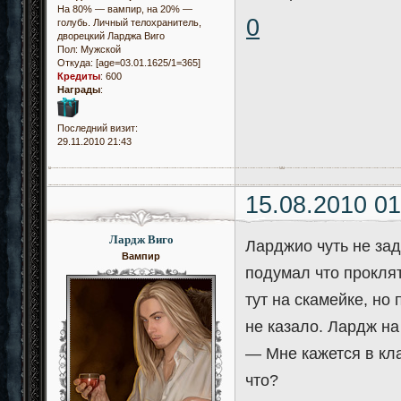
На 80% — вампир, на 20% —
0
голубь. Личный телохранитель,
дворецкий Ларджа Виго
Пол:
Мужской
Откуда:
[age=03.01.1625/1=365]
Кредиты
:
600
Награды
:
Последний визит:
29.11.2010 21:43
15.08.2010 01
Лардж Виго
Ларджио чуть не зад
Вампир
подумал что проклят
тут на скамейке, но 
не казало. Лардж на
— Мне кажется в кла
что?