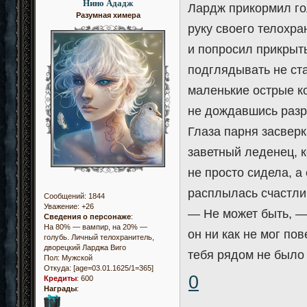
Нино Ададж
Лардж прикормил гол
Разумная химера
руку своего телохр
и попросил прикрыть
подглядывать не ста
маленькие острые ко
не дождавшись разр
Глаза парня засверк
заветный леденец, к
не просто сидела, а
расплылась счастли
Сообщений:
1844
Уважение:
+26
— Не может быть, —
Сведения о персонаже
:
На 80% — вампир, на 20% —
он ни как не мог по
голубь. Личный телохранитель,
дворецкий Ларджа Виго
тебя рядом не было
Пол:
Мужской
Откуда:
[age=03.01.1625/1=365]
0
Кредиты
:
600
Награды
: