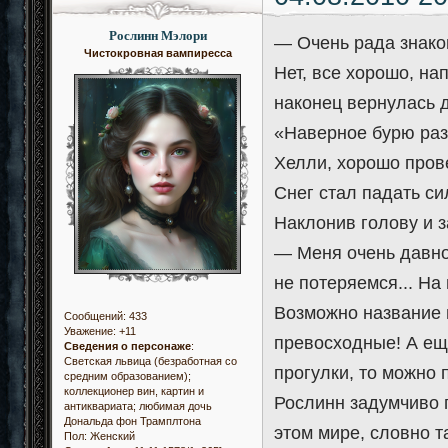
Рослинн Мэлори
— Очень рада знаком
Чистокровная вампиресса
Нет, все хорошо, на
наконец вернулась 
«Наверное бурю разн
Хелли, хорошо пров
Снег стал падать с
Наклонив голову и з
— Меня очень давно
не потеряемся... На
Возможно название н
Сообщений:
433
Уважение:
+11
превосходные! А еще
Сведения о персонаже
:
Светская львица (безработная со
прогулки, то можно 
средним образованием);
коллекционер вин, картин и
Рослинн задумчиво п
антиквариата; любимая дочь
Дональда фон Трамплтона
этом мире, словно т
Пол:
Женский