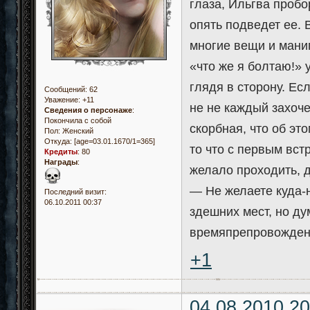
глаза, Ильгва пробо
опять подведет ее. 
многие вещи и мани
«что же я болтаю!» 
глядя в сторону. Есл
Сообщений:
62
Уважение:
+11
не не каждый захоче
Сведения о персонаже
:
Покончила с собой
скорбная, что об эт
Пол:
Женский
Откуда:
[age=03.01.1670/1=365]
то что с первым вст
Кредиты
:
80
Награды
:
желало проходить, 
— Не желаете куда-
Последний визит:
06.10.2011 00:37
здешних мест, но ду
времяпрепровождени
+1
04.08.2010 20