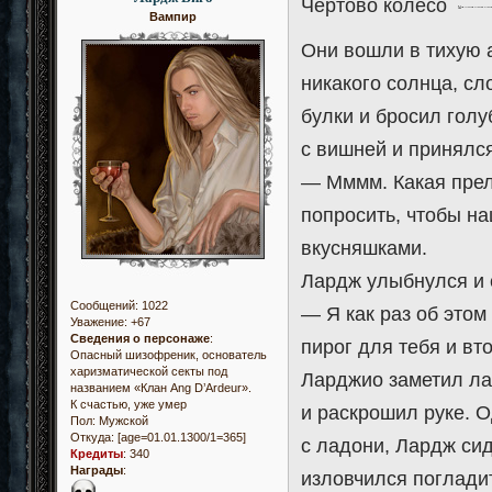
Чёртово колесо
Вампир
Они вошли в тихую 
никакого солнца, сл
булки и бросил гол
с вишней и принялся
— Мммм. Какая прел
попросить, чтобы н
вкусняшками.
Лардж улыбнулся и 
Сообщений:
1022
— Я как раз об это
Уважение:
+67
Сведения о персонаже
:
пирог для тебя и вт
Опасный шизофреник, основатель
харизматической секты под
Ларджио заметил ла
названием «Клан Ang D’Ardeur».
К счастью, уже умер
и раскрошил руке. О
Пол:
Мужской
Откуда:
[age=01.01.1300/1=365]
с ладони, Лардж сид
Кредиты
:
340
Награды
:
изловчился погладит