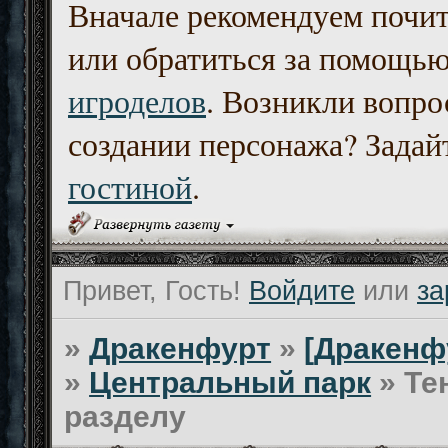
Вначале рекомендуем почи
или обратиться за помощь
игроделов
. Возникли вопро
создании персонажа? Задайт
гостиной
.
Привет, Гость!
Войдите
или
за
»
Дракенфурт
»
[Дракенф
»
Центральный парк
»
Те
разделу