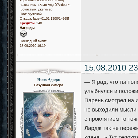
харизматической секты под
названием «Клан Ang D’Ardeur».
К счастью, уже умер
Пол:
Мужской
Откуда:
[age=01.01.1300/1=365]
Кредиты
:
340
Награды
:
Последний визит:
18.09.2010 16:19
15.08.2010 23
Нино Ададж
— Я рад, что ты пон
Разумная химера
улыбнулся и положи
Парень смотрел на 
не выходили мысли о
с проклятием то точ
Лардж так не пережи
клана...» Тут телохр