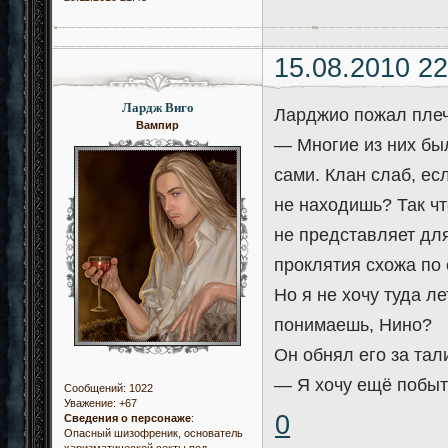
15.08.2010 22
Лардж Виго
Ларджио пожал плеч
Вампир
— Многие из них бы
сами. Клан слаб, ес
не находишь? Так что
не представляет для
проклятия схожа по 
Но я не хочу туда л
понимаешь, Нино?
Он обнял его за тал
— Я хочу ещё побыть 
Сообщений:
1022
Уважение:
+67
0
Сведения о персонаже
:
Опасный шизофреник, основатель