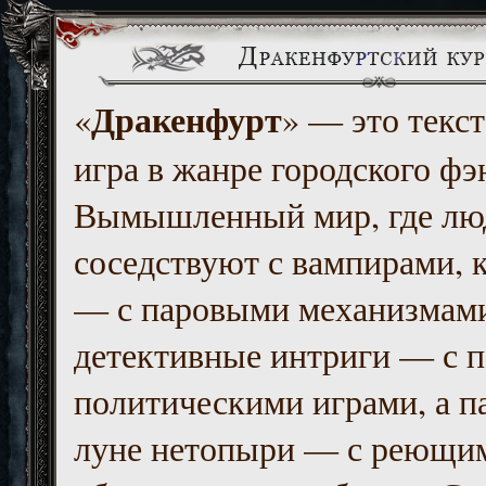
Дракенфурт
«
» — это текст
игра в жанре городского фэ
Вымышленный мир, где люд
соседствуют с вампирами, к
— с паровыми механизмам
детективные интриги — с 
политическими играми, а п
луне нетопыри — с реющи