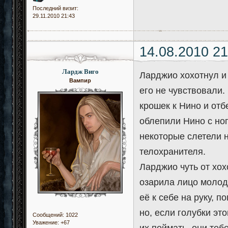
Последний визит:
29.11.2010 21:43
14.08.2010 21
Лардж Виго
Ларджио хохотнул и 
Вампир
его не чувствовали.
крошек к Нино и отбе
облепили Нино с ног
некоторые слетели н
телохранителя.
Ларджио чуть от хох
озарила лицо молод
её к себе на руку, 
но, если голубки это
Сообщений:
1022
Уважение:
+67