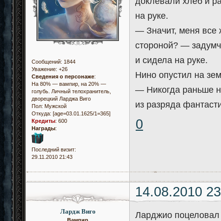
доклевали хлеб и ра
на руке.
— Значит, меня все
стороной? — задумчи
и сидела на руке.
Сообщений:
1844
Уважение:
+26
Нино опустил на зе
Сведения о персонаже
:
На 80% — вампир, на 20% —
— Никогда раньше не
голубь. Личный телохранитель,
дворецкий Ларджа Виго
из разряда фантаст
Пол:
Мужской
Откуда:
[age=03.01.1625/1=365]
0
Кредиты
:
600
Награды
:
Последний визит:
29.11.2010 21:43
14.08.2010 23
Лардж Виго
Ларджио поцеловал 
Вампир