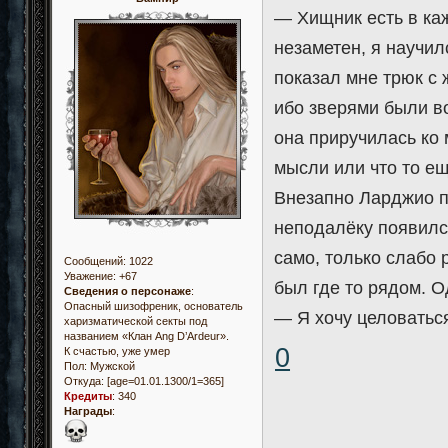
— Хищник есть в кажд
незаметен, я научилс
показал мне трюк с 
ибо зверями были в
она приручилась ко 
мысли или что то ещ
Внезапно Ларджио по
неподалёку появился
само, только слабо 
Сообщений:
1022
Уважение:
+67
был где то рядом. О
Сведения о персонаже
:
Опасный шизофреник, основатель
— Я хочу целоваться,
харизматической секты под
названием «Клан Ang D’Ardeur».
0
К счастью, уже умер
Пол:
Мужской
Откуда:
[age=01.01.1300/1=365]
Кредиты
:
340
Награды
: