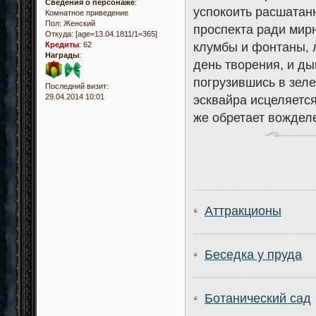
Сведения о персонаже
:
успокоить расшатан
Комнатное приведение
Пол:
Женский
проспекта ради мирн
Откуда:
[age=13.04.1811/1=365]
клумбы и фонтаны, л
Кредиты
:
62
Награды
:
день творения, и ды
погрузившись в зел
Последний визит:
29.04.2014 10:01
эсквайра исцеляется,
же обретает вожделе
-------------------------------------------
Аттракционы
-------------------------------------------
Беседка у пруда
-------------------------------------------
Ботанический сад