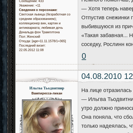
Сообщений:
433
Уважение:
+11
— Хотя теперь наве
Сведения о персонаже
:
Светская львица (безработная со
Отпустив снежинки п
средним образованием);
коллекционер вин, картин и
выбившуюся из прич
антиквариата; любимая дочь
Дональда фон Трамплтона
«Такая забавная... 
Пол:
Женский
Откуда:
[age=11.11.1578/1=365]
соседку, Рослинн ко
Последний визит:
22.05.2012 11:08
0
04.08.2010 12
Ильгва Тьодвитнир
На лице отразилась
Вампиресса-ликан
— Ильгва Тьодвитни
утро должно приноси
Она поняла, что сбо
только надеялась, 