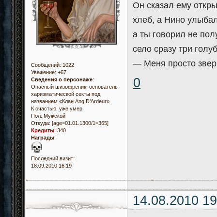
Он сказал ему откры
хлеб, а Нино улыбал
а ты говорил не пол
село сразу три голу
— Меня просто звер
Сообщений:
1022
Уважение:
+67
0
Сведения о персонаже
:
Опасный шизофреник, основатель
харизматической секты под
названием «Клан Ang D’Ardeur».
К счастью, уже умер
Пол:
Мужской
Откуда:
[age=01.01.1300/1=365]
Кредиты
:
340
Награды
:
Последний визит:
18.09.2010 16:19
14.08.2010 19