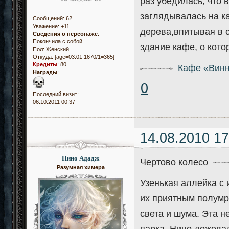
раз убедилась, что
заглядывалась на к
Сообщений:
62
Уважение:
+11
дерева,впитывая в с
Сведения о персонаже
:
Покончила с собой
здание кафе, о кото
Пол:
Женский
Откуда:
[age=03.01.1670/1=365]
Кредиты
:
80
Кафе «Винн
Награды
:
0
Последний визит:
06.10.2011 00:37
14.08.2010 17
Нино Ададж
Чертово колесо
Разумная химера
Узенькая аллейка с
их приятным полумр
света и шума. Эта н
парка. Нино дожева