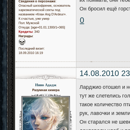
их поймать, они теб
Сведения о персонаже
:
Опасный шизофреник, основатель
Он бросил ещё горст
харизматической секты под
названием «Клан Ang D’Ardeur».
0
К счастью, уже умер
Пол:
Мужской
Откуда:
[age=01.01.1300/1=365]
Кредиты
:
340
Награды
:
Последний визит:
18.09.2010 16:19
14.08.2010 23
Нино Ададж
Ларджио отошел и н
Разумная химера
тут же слетелись го
такое количество п
рук, лавочки и земл
Он старался не шеве