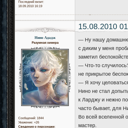
Последний визит:
18.09.2010 16:19
15.08.2010 01
Нино Ададж
— Ну нашу домашнюю
Разумная химера
с диким у меня проб
заметил беспокойст
— Что-то случилось
не прикрытое беспок
— Я хочу целоваться,
Нино не стал допыты
к Ларджу и нежно по
часто бывает, для 
Во всей вселенной о
Сообщений:
1844
Уважение:
+26
мастер.
Сведения о персонаже
: