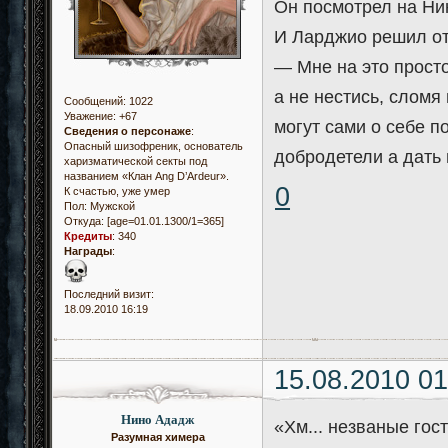
Он посмотрел на Ни
И Ларджио решил от
— Мне на это просто 
а не нестись, сломя 
Сообщений:
1022
Уважение:
+67
могут сами о себе п
Сведения о персонаже
:
Опасный шизофреник, основатель
добродетели а дать 
харизматической секты под
названием «Клан Ang D’Ardeur».
0
К счастью, уже умер
Пол:
Мужской
Откуда:
[age=01.01.1300/1=365]
Кредиты
:
340
Награды
:
Последний визит:
18.09.2010 16:19
15.08.2010 01
Нино Ададж
«Хм... незваные гос
Разумная химера