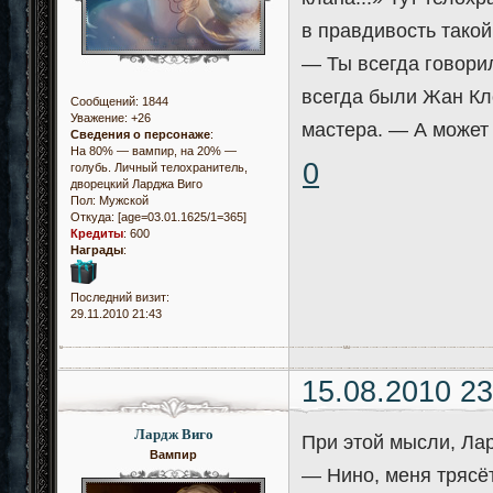
в правдивость такой
— Ты всегда говорил
всегда были Жан Кл
Сообщений:
1844
Уважение:
+26
мастера. — А может 
Сведения о персонаже
:
На 80% — вампир, на 20% —
0
голубь. Личный телохранитель,
дворецкий Ларджа Виго
Пол:
Мужской
Откуда:
[age=03.01.1625/1=365]
Кредиты
:
600
Награды
:
Последний визит:
29.11.2010 21:43
15.08.2010 23
Лардж Виго
При этой мысли, Ла
Вампир
— Нино, меня трясёт