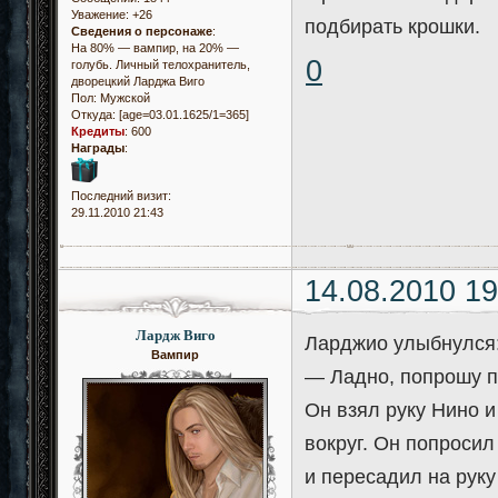
Уважение:
+26
подбирать крошки.
Сведения о персонаже
:
На 80% — вампир, на 20% —
0
голубь. Личный телохранитель,
дворецкий Ларджа Виго
Пол:
Мужской
Откуда:
[age=03.01.1625/1=365]
Кредиты
:
600
Награды
:
Последний визит:
29.11.2010 21:43
14.08.2010 19
Лардж Виго
Ларджио улыбнулся
Вампир
— Ладно, попрошу п
Он взял руку Нино 
вокруг. Он попросил
и пересадил на руку