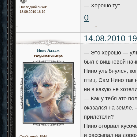
— Хорошо тут.
Последний визит:
18.09.2010 16:19
0
14.08.2010 19
Нино Ададж
— Это хорошо — улы
Разумная химера
был с вишневой нач
Нино улыбнулся, ко
птиц. Сам Нино так 
ни в какую не хотел
— Как у тебя это по
оказался на земле. —
прилетели?
Нино оторвал кусоче
и рассыпал на дорож
Сообщений:
1844