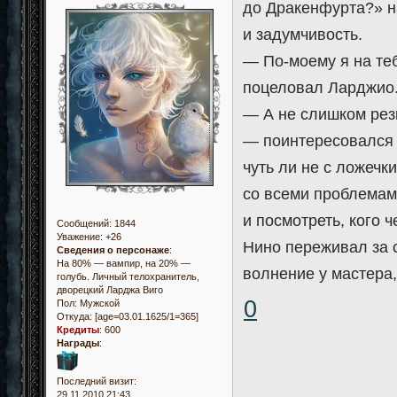
до Дракенфурта?» н
и задумчивость.
— По-моему я на те
поцеловал Ларджио
— А не слишком рез
— поинтересовался 
чуть ли не с ложечк
со всеми проблемами
и посмотреть, кого ч
Сообщений:
1844
Уважение:
+26
Нино переживал за с
Сведения о персонаже
:
На 80% — вампир, на 20% —
волнение у мастера,
голубь. Личный телохранитель,
дворецкий Ларджа Виго
0
Пол:
Мужской
Откуда:
[age=03.01.1625/1=365]
Кредиты
:
600
Награды
:
Последний визит:
29.11.2010 21:43