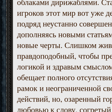
облаками дирижаблями. Ст
игроков этот мир вот уже д
подряд неустанно совершен
дополняясь новыми статьям
новые черты. Слишком жив
правдоподобный, чтобы пр
логикой и здравым смыслом
обещает полного отсутств
рамок и неограниченной с
действий, но, озаренный го
любовью к слову, согретый