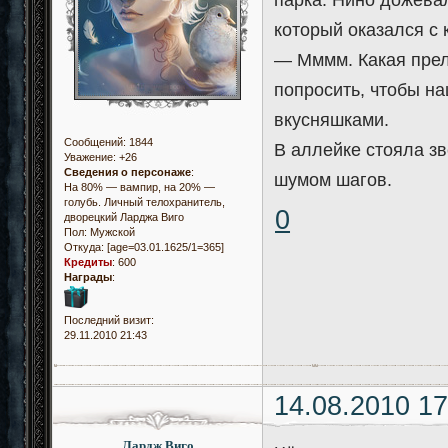
который оказался с 
— Мммм. Какая прел
попросить, чтобы н
вкусняшками.
Сообщений:
1844
В аллейке стояла з
Уважение:
+26
Сведения о персонаже
:
шумом шагов.
На 80% — вампир, на 20% —
голубь. Личный телохранитель,
0
дворецкий Ларджа Виго
Пол:
Мужской
Откуда:
[age=03.01.1625/1=365]
Кредиты
:
600
Награды
:
Последний визит:
29.11.2010 21:43
14.08.2010 17
Лардж Виго