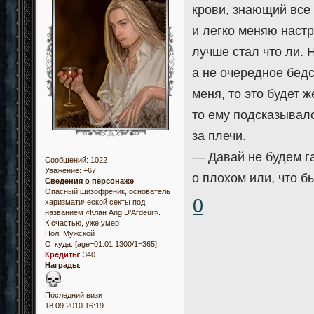
крови, знающий все 
и легко меняю настр
лучше стал что ли. 
а не очередное бедс
меня, то это будет 
то ему подсказывало
за плечи.
— Давай не будем га
Сообщений:
1022
Уважение:
+67
о плохом или, что б
Сведения о персонаже
:
Опасный шизофреник, основатель
0
харизматической секты под
названием «Клан Ang D’Ardeur».
К счастью, уже умер
Пол:
Мужской
Откуда:
[age=01.01.1300/1=365]
Кредиты
:
340
Награды
:
Последний визит:
18.09.2010 16:19