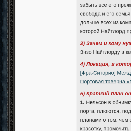
забыть все его преж
свобода и его семья
дольше всех из ком
которой Найтлорд п
3) Зачем и кому н
Знзо Найтлорду в к
4) Локация, в кот
[Фра-Ситорио] Межд
Портовая таверна «
5) Краткий план 
1.
Нельсон в обнимку
порта, плюются, под
планами о том, чем
красотку, промочить