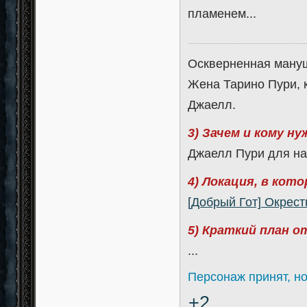
пламенем...
-------------------------------------------
Оскверненная мануш.
Жена Тарино Пури, 
Джаелл.
3) Зачем и кому н
Джаелл Пури для на
4) Локация, в кот
[Добрый Гот] Окрес
5) Краткий план 
...
Персонаж принят, но
+2