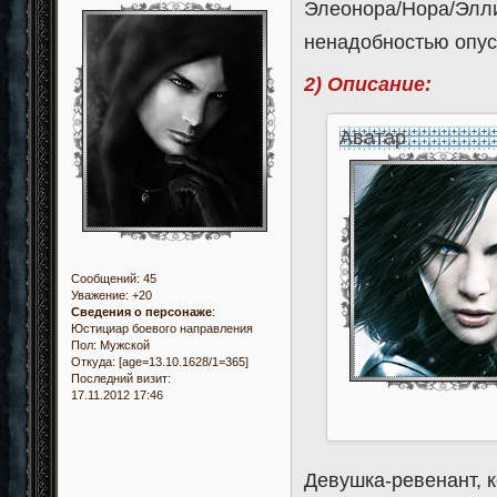
Элеонора/Нора/Элли 
ненадобностью опуск
2) Описание:
Аватар
Сообщений:
45
Уважение:
+20
Сведения о персонаже
:
Юстициар боевого направления
Пол:
Мужской
Откуда:
[age=13.10.1628/1=365]
Последний визит:
17.11.2012 17:46
Девушка-ревенант, 