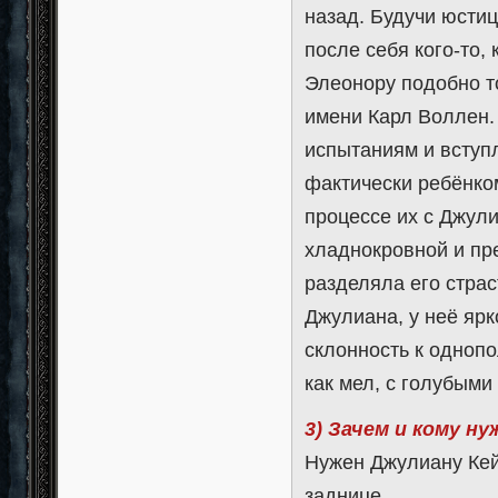
назад. Будучи юстиц
после себя кого-то,
Элеонору подобно то
имени Карл Воллен.
испытаниям и вступл
фактически ребёнком
процессе их с Джул
хладнокровной и пре
разделяла его страс
Джулиана, у неё яр
склонность к одноп
как мел, с голубыми
3) Зачем и кому н
Нужен Джулиану Кей
заднице.