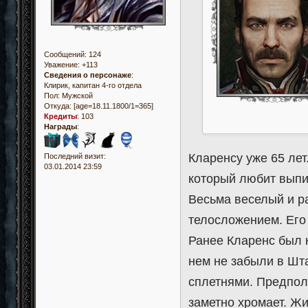
Сообщений:
124
Уважение:
+113
Сведения о персонаже
:
Клирик, капитан 4-го отдела
Пол:
Мужской
Откуда:
[age=18.11.1800/1=365]
Кредиты
:
103
Награды
:
Кларенсу уже 65 лет
Последний визит:
03.01.2014 23:59
который любит выпит
Весьма веселый и р
телосложением. Его
Ранее Кларенс был 
нем не забыли в Шта
сплетнями. Предполо
заметно хромает. Жи