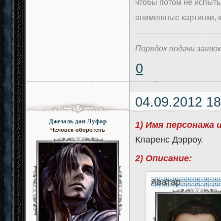
чтобы потом не испыты
анимешные картинки, к
-------------------------------------------
Порядок подачи заяво
0
04.09.2012 18
Джезаль дан Луфар
1) Имя персонажа 
Человек-оборотень
Кларенс Дэрроу.
2) Описание:
Аватар