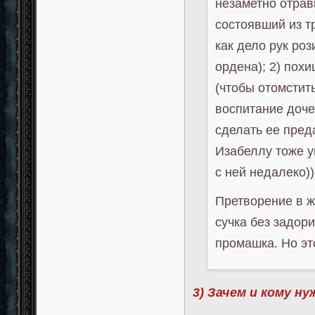
незаметно отрав
состоявший из т
как дело рук ро
ордена); 2) пох
(чтобы отомстить
воспитание доче
сделать ее пред
Изабеллу тоже у
с ней недалеко))
Претворение в ж
сучка без задори
промашка. Но эт
3) Зачем и кому н