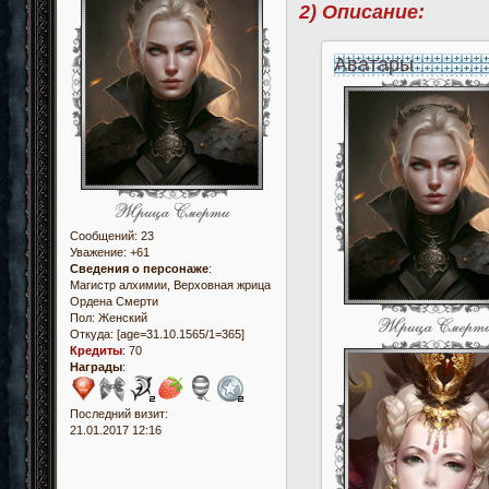
2) Описание:
Аватары
Сообщений:
23
Уважение:
+61
Сведения о персонаже
:
Магистр алхимии, Верховная жрица
Ордена Смерти
Пол:
Женский
Откуда:
[age=31.10.1565/1=365]
Кредиты
:
70
Награды
:
Последний визит:
21.01.2017 12:16