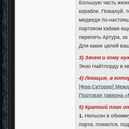
Большую часть жизни
корабле. Пожалуй, т
медведя по-настоящ
портовом кабаке ещ
перепить Артура, за
Для каких целей ва
3) Зачем и кому н
Энзо Найтлорду в к
4) Локация, в кот
[Фра-Ситорио] Межд
Портовая таверна «
5) Краткий план 
1.
Нельсон в обнимку
порта, плюются, под