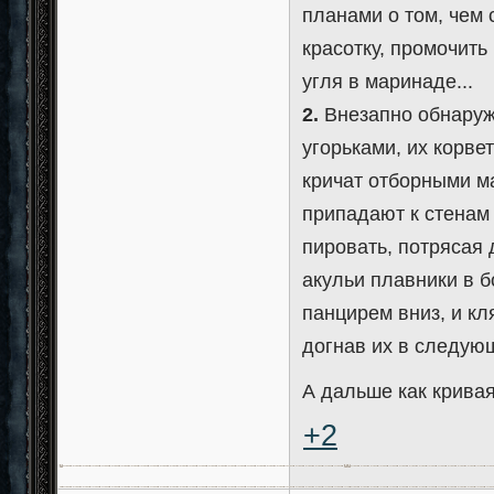
планами о том, чем
красотку, промочить
угля в маринаде...
2.
Внезапно обнаружи
угорьками, их корве
кричат отборными ма
припадают к стенам
пировать, потрясая 
акульи плавники в б
панцирем вниз, и кл
догнав их в следую
А дальше как кривая
+2