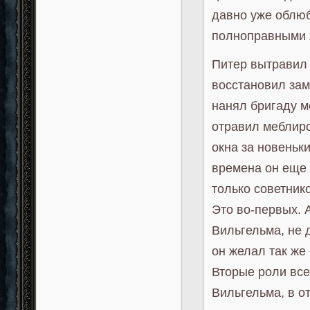
давно уже облюб
полноправными 
Питер вытравил 
восстановил замо
нанял бригаду м
отравил меблиро
окна за новеньк
времена он еще 
только советник
Это во-первых. А
Вильгельма, не
он желал так же 
Вторые роли все
Вильгельма, в о