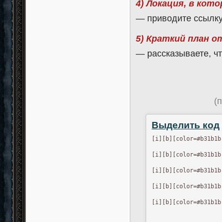
4) Локация, в кот
— приводите ссылку
5) Краткий план 
— рассказываете, ч
(
Выделить код
[i][b][color=#b31b1b
[i][b][color=#b31b1b
[i][b][color=#b31b1b
[i][b][color=#b31b1b
[i][b][color=#b31b1b