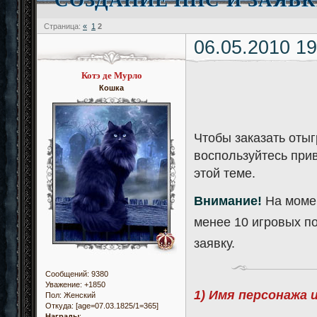
Страница:
«
1
2
06.05.2010 19
Котэ де Мурло
Кошка
Чтобы заказать оты
воспользуйтесь прив
этой теме.
Внимание!
На момен
менее 10 игровых п
заявку.
Сообщений:
9380
Уважение:
+1850
1) Имя персонажа 
Пол:
Женский
Откуда:
[age=07.03.1825/1=365]
Награды
: