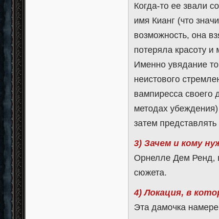
Когда-то ее звали с
имя Кианг (что знач
возможность, она вз
потеряла красоту и 
Именно увядание то
неистового стремле
вампиресса своего д
методах убеждения) 
затем представлять
3) Зачем и кому н
Орнелле Дем Ренд, 
сюжета.
4) Локация, в кот
Эта дамочка намере