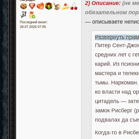
2) Описание:
(не м
обязательном пор
— описываете непися
Последний визит:
28.07.2026 07:05
Развернуть при
Питер Сент-Джо
средних лет с г
карий. Из псион
мастера и телек
тьмы. Наркоман.
ко власти над о
цитадель — зат
замок Рисберг (
подвалах да съ
Когда-то в Рисб