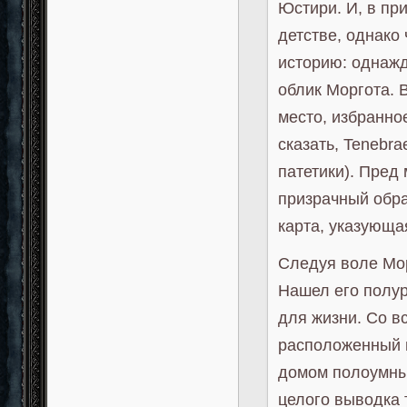
Юстири. И, в при
детстве, однако
историю: однажд
облик Моргота. 
место, избранно
сказать, Tenebr
патетики). Пред
призрачный обра
карта, указующа
Следуя воле Мор
Нашел его полу
для жизни. Со в
расположенный в
домом полоумны
целого выводка 