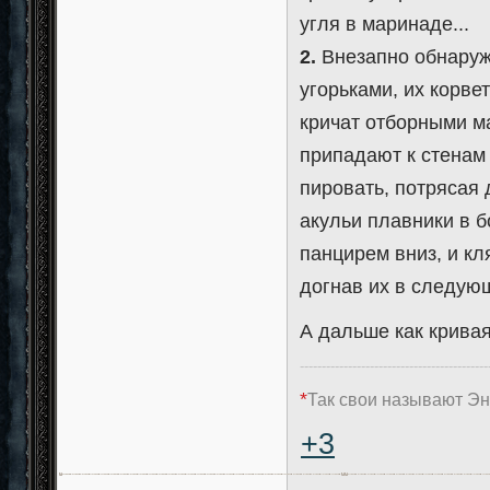
угля в маринаде...
2.
Внезапно обнаружи
угорьками, их корве
кричат отборными ма
припадают к стенам
пировать, потрясая 
акульи плавники в б
панцирем вниз, и кл
догнав их в следую
А дальше как кривая
-------------------------------------------
*
Так свои называют Эн
+3