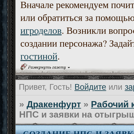
Вначале рекомендуем почи
или обратиться за помощь
игроделов
. Возникли вопро
создании персонажа? Задайт
гостиной
.
Привет, Гость!
Войдите
или
за
»
Дракенфурт
»
Рабочий 
НПС и заявки на отыгрыш
СОЗДАНИЕ НПС И ЗАЯВ