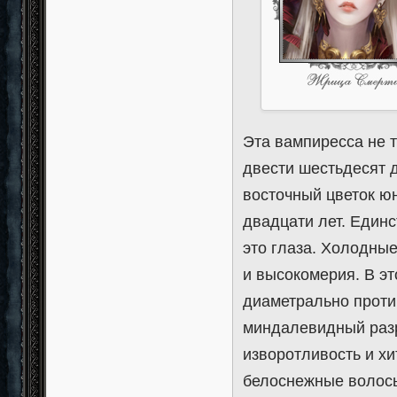
Эта вампиресса не т
двести шестьдесят д
восточный цветок юн
двадцати лет. Единс
это глаза. Холодны
и высокомерия. В э
диаметрально проти
миндалевидный разр
изворотливость и хи
белоснежные волосы,