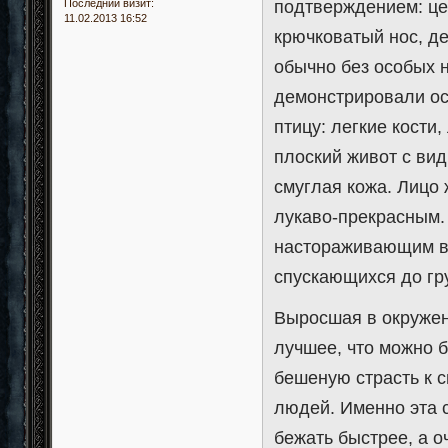
подтверждением: це
Последний визит:
11.02.2013 16:52
крючковатый нос, д
обычно без особых н
демонстрировали ос
птицу: легкие кости,
плоский живот с ви
смуглая кожа. Лицо 
лукаво-прекрасным.
настораживающим в
спускающихся до гр
Выросшая в окружени
лучшее, что можно б
бешеную страсть к 
людей. Именно эта с
бежать быстрее, а о