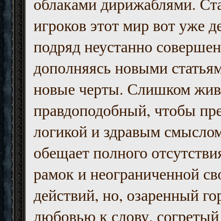
облаками дирижаблями. Ст
игроков этот мир вот уже д
подряд неустанно совершен
дополняясь новыми статьям
новые черты. Слишком жив
правдоподобный, чтобы пр
логикой и здравым смыслом
обещает полного отсутств
рамок и неограниченной с
действий, но, озаренный го
любовью к слову, согретый