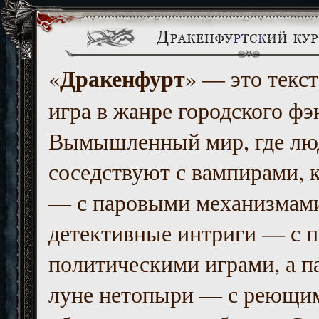
Дракенфурт
«
» — это текст
игра в жанре городского фэ
Вымышленный мир, где люд
соседствуют с вампирами, к
— с паровыми механизмам
детективные интриги — с 
политическими играми, а п
луне нетопыри — с реющи