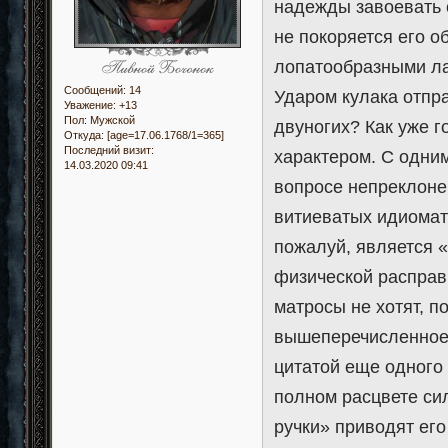
надежды завоевать
не покоряется его о
лопатообразными ла
Сообщений:
14
Ударом кулака отпра
Уважение:
+13
Пол:
Мужской
двуногих? Как уже 
Откуда:
[age=17.06.1768/1=365]
Последний визит:
характером. С одни
14.03.2020 09:41
вопросе непреклоне
витиеватых идиомат
пожалуй, является «
физической расправ
матросы не хотят, п
вышеперечисленное 
цитатой еще одного 
полном расцвете си
ручки» приводят ег