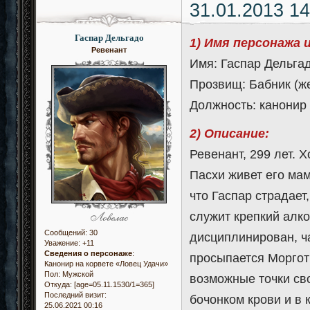
31.01.2013 14
Гаспар Дельгадо
1) Имя персонажа 
Ревенант
Имя: Гаспар Дельгад
Прозвищ: Бабник (ж
Должность: канонир 
2) Описание:
Ревенант, 299 лет. 
Пасхи живет его мам
что Гаспар страдает
служит крепкий алко
Сообщений:
30
дисциплинирован, ча
Уважение:
+11
Сведения о персонаже
:
просыпается Моргот 
Канонир на корвете «Ловец Удачи»
Пол:
Мужской
возможные точки сво
Откуда:
[age=05.11.1530/1=365]
Последний визит:
бочонком крови и в
25.06.2021 00:16