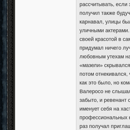
рассчитывать, если 
получил также буду
карнавал, улицы бы
уличными актерами. 
своей красотой в са
придумал ничего лу
любовным утехам на
«мазели» скрывался
потом отнекивался, 
как это было, но ко
Валеросо не слышал
забыто, и ревенант 
именует себя на хас
профессиональных н
раз получал пригла