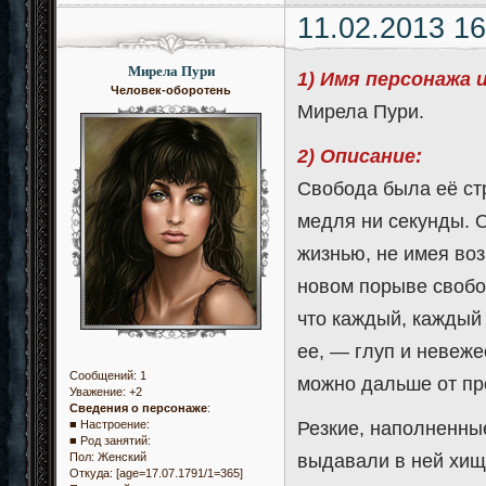
11.02.2013 16
Мирела Пури
1) Имя персонажа 
Человек-оборотень
Мирела Пури.
2) Описание:
Свобода была её стр
медля ни секунды. 
жизнью, не имея во
новом порыве свобод
что каждый, каждый 
ее, — глуп и невеже
Сообщений:
1
можно дальше от пр
Уважение:
+2
Сведения о персонаже
:
Резкие, наполненны
■ Настроение:
■ Род занятий:
выдавали в ней хищ
Пол:
Женский
Откуда:
[age=17.07.1791/1=365]