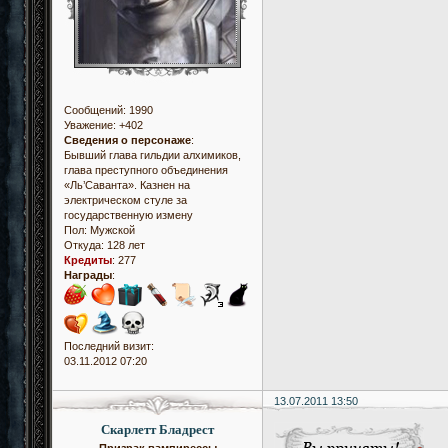
Сообщений:
1990
Уважение:
+402
Сведения о персонаже
:
Бывший глава гильдии алхимиков,
глава преступного объединения
«Ль’Саванта». Казнен на
электрическом стуле за
государственную измену
Пол:
Мужской
Откуда:
128 лет
Кредиты
:
277
Награды
:
Последний визит:
03.11.2012 07:20
13.07.2011 13:50
Скарлетт Бладрест
Призрак вампирессы