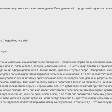
 именем девушка зовется не очень давно. Имя, данное ей от родителей звучало совсем
го (подробности в био)
 года)
ит она маленькой и очаровательной барышней. Правильные черты лица, красивые лини
ы, белые, словно пепел, волосы, маленький носик. Ее черты лица приятны и привлек
 до конца сформировавшееся. Тонкая талия, красивые грудь и бедра. Невероятно нежный
вердая и вызывающая, что и выражает весь ее внешний облик. Ее платья сочетают в о
лько удобные вещи, поэтому практически на всех ее нарядах есть длинный разрез с б
ремени вампиры. Она живет в своем мире и полагается только на свой опыт и на свои
льшим количеством серых и черных оттенков, что добавляют ее глазам притягательнос
к можно сказать. Хоть она и не любит заботиться о себе, все же это приходится делат
идеально так же, как и ее лицо, о чем о чем, а об этом она заботится с большим удов
ие-либо увечья. Оружие девушка носит всегда при себе.Ей достаточно пары дамских н
в ее гардеробе являются перчатки: изящные кружевные, строгие и т.д. Этот аксессуар