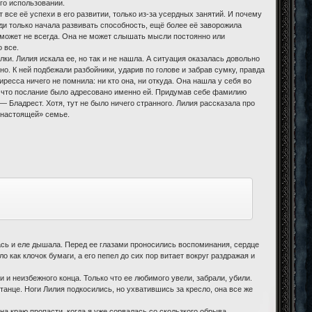
го использовании.
 все её успехи в его развитии, только из-за усердных занятий. И почему
еди только начала развивать способность, ещё более её заворожила
 может не всегда. Она не может слышать мысли постоянно или
 все.
ки. Лилия искала ее, но так и не нашла. А ситуация оказалась довольно
о. К ней подбежали разбойники, ударив по голове и забрав сумку, правда
ресса ничего не помнила: ни кто она, ни откуда. Она нашла у себя во
а, что послание было адресовано именно ей. Придумав себе фамилию
— Бладрест. Хотя, тут не было ничего странного. Лилия рассказала про
 «настоящей» семье.
сь и еле дышала. Перед ее глазами проносились воспоминания, сердце
 как клочок бумаги, а его пепел до сих пор витает вокруг раздражая и
 и неизбежного конца. Только что ее любимого увели, забрали, убили.
 танце. Ноги Лилия подкосились, но ухватившись за кресло, она все же
на краю пропасти, когда я уже сорвалась со скользкого обрыва