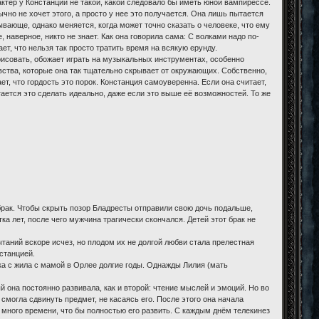
ктер у Констанции не такой, какой следовало бы иметь юной вампирессе.
бычно не хочет этого, а просто у нее это получается. Она лишь пытается
вающе, однако меняется, когда может точно сказать о человеке, что ему
 наверное, никто не знает. Как она говорила сама: С волками надо по-
ет, что нельзя так просто тратить время на всякую ерунду.
 рисовать, обожает играть на музыкальных инструментах, особенно
увства, которые она так тщательно скрывает от окружающих. Собственно,
т, что гордость это порок. Констанция самоуверенна. Если она считает,
ытается это сделать идеально, даже если это выше её возможностей. То же
брак. Чтобы скрыть позор Бладресты отправили свою дочь подальше,
 лет, после чего мужчина трагически скончался. Детей этот брак не
таний вскоре исчез, но плодом их не долгой любви стала прелестная
станцией.
ка с жила с мамой в Орлее долгие годы. Однажды Лилия (мать
й она постоянно развивала, как и второй: чтение мыслей и эмоций. Но во
смогла сдвинуть предмет, не касаясь его. После этого она начала
ь много времени, что бы полностью его развить. С каждым днём телекинез