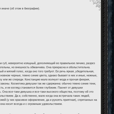
 иначе (об этом в биографии).
и губ, невероятно изящный, дополняющий ее правильное личико, разрез
ательны, но внешность обманчива. Она прекрасна и обольстительна.
 и мягкий голос, когда оно того требует. Ее речь яркая, убедительная,
сновном черные, темно синие цвета, однако бывают в них и иные, нежные,
оку или же спереди. Констанцию мало волнует мода и прочая феерия,
 законы. Косметика девушки так же сдержанна: обычно темно синие тени,
ть, и ее взгляд становится более глубоким. Пахнет от девушки
ь. Она все-таки девушка и все-таки высокого общества, поэтому ей это
ольствием. Да и, собственно, мало когда она встречала таких людей,
ожей (у них красивое оформление, да и рукоять приятная), спрятанных на
 она носит всегда и с огромным удовольствием.