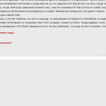
он всемирного тяготения и когда мне не за что зацепиться? Как встать на ноги, когда 
ь, когда твой взор заволокла пелена слез, злости и ненависти? Как остаться собой, к
пирессы болезненно пульсировали в голове. Множество вопросов и ни одного ответа
ушка самой себе.
шь, а потом теряешь это все в секунду, то невозможно оставаться спокойным и хлад
ениво потягиваясь и сковывая твое тело голодом, сложно устоять. Когда видишь точку 
и ненароком «The End» превратиться в «to be continued», что еще не все потеряно, что
чнете игру:
 ролевой?