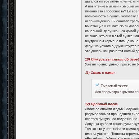
давался ей всё легче и легче, о
А вот чтение мыслей и эмоций она
именно эта способность? Её всег
возможность внушать человеку св
непринуждённо. Ей сначала требуе
Констанция и ее мать жили довол
банальной. Девушка шла домой уж
не знаю, что они в этой сумке н
внутреннем кармане плаща кошеле
девушка уехала в Друкенфурт в п
это дочери как раз в тот самый 
10) Откуда вы узнали об игре
Уже не помню, давно, просто не 
11) Связь с вами:
Скрытый текст:
Для просмотра скрытого те
12) Пробный пост:
Лилия со своими людьми служанк
разрывалось от прошедшего счаст
без того бушующее подсознание.
Девушка до боли сжала руки в кул
Только что у нее забрали самое д
смогла устоять. Тошнота огромны
«Его убили... Убили! Как мне те