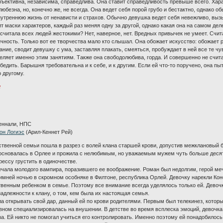
ъективна, независима, справедлива. Она ставит справедливость превыше всего. Хара
юбезна, но, конечно же, не всегда. Она ведет себя порой грубо и бестактно, однако о
нутреннюю жизнь от ненависти и страхов. Обычно девушка ведет себя невежливо, вызы
 маски характеров, каждый раз меняя одну за другой, однако какая она на самом деле,
считала всех людей жестокими? Нет, наверное, нет. Вредных привычек не умеет. Счита
ичность. Только вот ее творчества мало кто слышал. Она обожает искусство: обожает
чание, сводит девушку с ума, заставляя плакать, смеяться, пробуждает в ней все те ч
еляет именно этим занятиям. Также она свободолюбива, горда. И совершенно не считае
бедить. Барышня требовательна и к себе, и к другим. Если ей что-то поручено, она п
о другому.
:
еннали, НПС
он Логиэс
(Арил-Кеннет Рей)
ственной семьи пошла в разрез с волей клана старшей крови, допустив межклановый 
основалась в Орлее и прожила с нелюбимым, но уважаемым мужем чуть больше десятка
ессу грустить в одиночестве.
ечала молодого вампира, поразившего ее воображение. Роман был недолгим, герой меч
имней ночью в скромном особняке в Филтоне, республика Орлей. Девочку нарекли Кон
венным ребенком в семье. Поэтому все внимание всегда уделялось только ей. Девоч
надлежности к клану, о том, кем была их настоящая семья.
ла открывать свой дар, данный ей по крови родителями. Первым был телекинез, которы
вном специализировалась на внушении. В детстве во время всплеска эмоций, девочка 
еза. Ей никто не помогал учиться его контролировать. Именно поэтому ей понадобилос