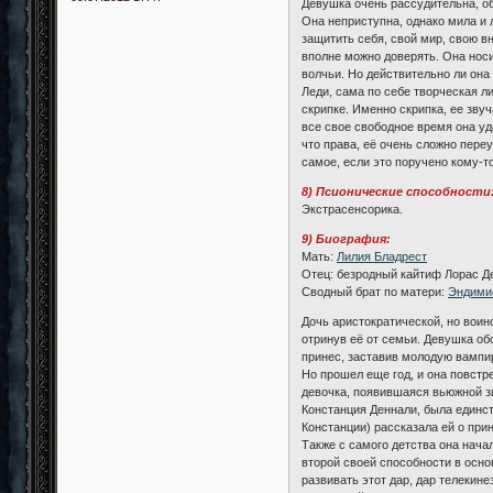
Девушка очень рассудительна, об
Она неприступна, однако мила и л
защитить себя, свой мир, свою в
вполне можно доверять. Она носит
волчьи. Но действительно ли она 
Леди, сама по себе творческая л
скрипке. Именно скрипка, ее зву
все свое свободное время она уд
что права, её очень сложно переу
самое, если это поручено кому-т
8) Псионические способности
Экстрасенсорика.
9) Биография:
Мать:
Лилия Бладрест
Отец: безродный кайтиф Лорас Д
Сводный брат по матери:
Эндими
Дочь аристократической, но воин
отринув её от семьи. Девушка об
принес, заставив молодую вампир
Но прошел еще год, и она повстр
девочка, появившаяся вьюжной з
Констанция Деннали, была единст
Констанции) рассказала ей о при
Также с самого детства она нача
второй своей способности в осно
развивать этот дар, дар телекин