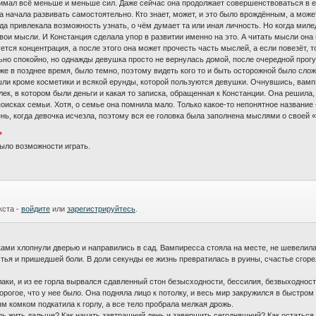
тнимал всё меньше и меньше сил. Даже сейчас она продолжает совершенствоваться в е
 начала развивать самостоятельно. Кто знает, может, и это было врождённым, а может
да привлекала возможность узнать, о чём думает та или иная личность. Но когда мил
ои мысли. И Констанция сделала упор в развитии именно на это. А читать мысли она
тся концентрация, а после этого она может прочесть часть мыслей, а если повезёт, то
ьно спокойно, но однажды девушка просто не вернулась домой, после очередной прогул
е в позднее время, было темно, поэтому видеть кого то и быть осторожной было сложн
ашли кроме косметики и всякой ерунды, которой пользуются девушки. Очнувшись, вампи
к, в котором были деньги и какая то записка, обращенная к Констанции. Она решил
оисках семьи. Хотя, о семье она помнила мало. Только какое-то непонятное название 
день, когда девочка исчезла, поэтому вся ее головка была заполнена мыслями о своей
?
было возможности играть.
кста -
войдите
или
зарегистрируйтесь
.
ами хлопнули дверью и направились в сад. Вампиресса стояла на месте, не шевелила
ья и пришедшей боли. В доли секунды ее жизнь превратилась в руины, счастье сгорело
аки, и из ее горла вырвался сдавленный стон безысходности, бессилия, безвыходности
орогое, что у нее было. Она подняла лицо к потолку, и весь мир закружился в быстром
м комком подкатила к горлу, а все тело пробрала мелкая дрожь.
перь жить дальше? Как начать завтрашний день и завершить сегодняшний? Как остаться 