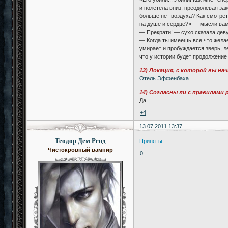
и полетела вниз, преодолевая зак
больше нет воздуха? Как смотрет
на душе и сердце?» — мысли вам
— Прекрати! — сухо сказала дев
— Когда ты имеешь все что желае
умирает и пробуждается зверь, л
что у истории будет продолжение 
13) Локация, с которой вы на
Отель Эффенбаха
.
14) Согласны ли с правилами
Да.
+4
13.07.2011 13:37
Теодор Дем Ренд
Приняты
.
Чистокровный вампир
0