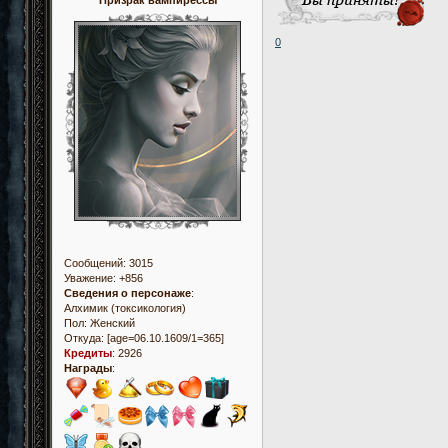
0
Сообщений:
3015
Уважение:
+856
Сведения о персонаже
:
Алхимик (токсикология)
Пол:
Женский
Откуда:
[age=06.10.1609/1=365]
Кредиты
:
2926
Награды
: