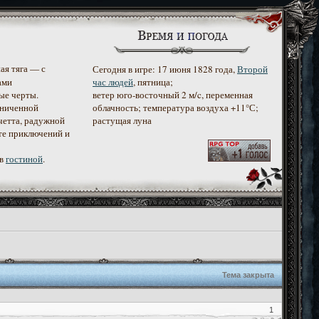
ая тяга — с
Сегодня в игре: 17 июня 1828 года,
Второй
ами
час людей
, пятница;
ые черты.
ветер юго-восточный 2 м/c, переменная
аниченной
облачность; температура воздуха +11°С;
четта, радужной
растущая луна
те приключений и
 в
гостиной
.
Тема закрыта
1