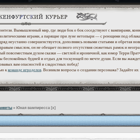
 фэнтези. Вымышленный мир, где люди бок о бок соседствуют с вампирами, конн
политическими играми, а парящие при луне нетопыри — с реющими под облак
дряд неустанно совершенствуется, дополняясь новыми статьями и обретая нов
дравым смыслом, он не обещает полного отсутствия сюжетных рамок и неогр
етый повсеместным духом сказки — светлой и ироничной, как юмор Терри Прат
уеты беспокойных будней и отдых для тоскующей по мечте души. Если вы жажде
ровавых вам опасностей и сладостных побед!
ью к
команде игроделов
. Возникли вопросы о создании персонажа? Задайте их
анкеты
»
Юная вампиресса [x]