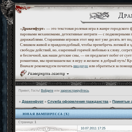
Дракенфурт
«
» — это текстовая ролевая игра в жанре городского
паровыми механизмами, детективные интриги — с подковерными 
дирижаблями. Стараниями игроков этот мир вот уже десять лет по
Слишком живой и правдоподобный, чтобы пренебречь логикой и з
свободы действий, но, озаренный горячей любовью к слову, согр
и беспечной, как наши детские сны, — он предлагает побег от с
романтики, мы приглашаем вас в игру и желаем: в добрый путь! К
Вначале рекомендуем почитать
вводную
или обратиться за помощ
Привет, Гость!
Войдите
или
зарегистрируйтесь
.
»
Дракенфурт
»
Служба оформления гражданства
»
Принятые 
ЮНАЯ ВАМПИРЕССА [X]
Страница:
1
10.07.2011 17:25