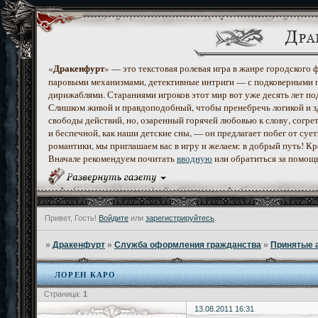
Дракенфурт
«
» — это текстовая ролевая игра в жанре городского
паровыми механизмами, детективные интриги — с подковерными 
дирижаблями. Стараниями игроков этот мир вот уже десять лет по
Слишком живой и правдоподобный, чтобы пренебречь логикой и з
свободы действий, но, озаренный горячей любовью к слову, согр
и беспечной, как наши детские сны, — он предлагает побег от с
романтики, мы приглашаем вас в игру и желаем: в добрый путь! К
Вначале рекомендуем почитать
вводную
или обратиться за помощ
Привет, Гость!
Войдите
или
зарегистрируйтесь
.
»
Дракенфурт
»
Служба оформления гражданства
»
Принятые 
ЛОРЕН КАРО
Страница:
1
13.08.2011 16:31