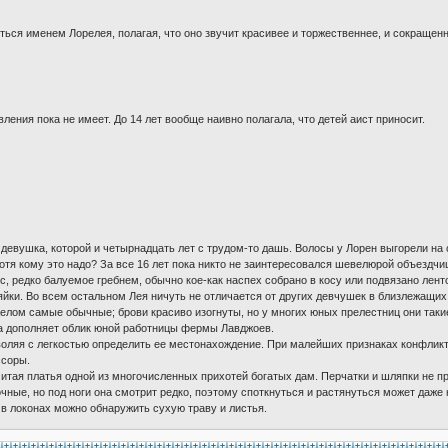
ться именем Лорелея, полагая, что оно звучит красивее и торжественнее, и сокращенн
ления пока не имеет. До 14 лет вообще наивно полагала, что детей аист приносит.
евушка, которой и четырнадцать лет с трудом-то дашь. Волосы у Лорен выгорели на с
хотя кому это надо? За все 16 лет пока никто не заинтересовался шевелюрой объезд
, редко балуемое гребнем, обычно кое-как наспех собрано в косу или подвязано ленто
йки. Во всем остальном Лея ничуть не отличается от других девчушек в близлежащих
целом самые обычные; брови красиво изогнуты, но у многих юных прелестниц они так
ва дополняет облик юной работницы фермы Лавджоев.
зволяя с легкостью определить ее местонахождение. При малейших признаках конфлик
ссоры.
итая платья одной из многочисленных прихотей богатых дам. Перчатки и шляпки не п
чные, но под ноги она смотрит редко, поэтому споткнуться и растянуться может даже
в локонах можно обнаружить сухую траву и листья.