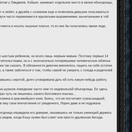
ботая у Лавджоев. Кэйшес занимает отдельное место в жизни объездчицы,
 и любит, а дружба с хозяином еще и позволила девушке пользоваться
слуги часто перемежается крылатыми выражениями, вычитанными в той
тикета и носить пышные платья, то из нее бы получилась яркая леди,
же шестым ребенком, но всего лишь первым живым. Поэтому первые 14
стоятельствами, но и с окончательно потерявшими человеческое обличье
 так сказать. В обязанности девочки вменялось тащить на себе остатки
и, а также заботиться о том, чтобы самой не умереть с голода и родителей
авшись сиротой, долго уговаривала дать ей хоть какую-нибудь работу.
 на шумное поведение часто чем-то недовольной объездчицы. Ее здесь
раз чуть не лишилась своего болтливого язычка...
озяина в красивейшего коня. Боясь, что ее посчитают сумасшедшей,
в ему свои впечатления от увиденного, Лорен даже и не подумала
бъездчица оправдала его доверие, оказавшись не только умеющей держать
о рядом, когда Кэшу нужен был совет или просто дружеская беседа.