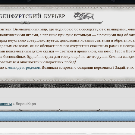
 фэнтези. Вымышленный мир, где люди бок о бок соседствуют с вампирами, конн
политическими играми, а парящие при луне нетопыри — с реющими под облак
дряд неустанно совершенствуется, дополняясь новыми статьями и обретая нов
дравым смыслом, он не обещает полного отсутствия сюжетных рамок и неогр
етый повсеместным духом сказки — светлой и ироничной, как юмор Терри Прат
уеты беспокойных будней и отдых для тоскующей по мечте души. Если вы жажде
ровавых вам опасностей и сладостных побед!
ью к
команде игроделов
. Возникли вопросы о создании персонажа? Задайте их
анкеты
»
Лорен Каро