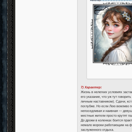
7) Характер:
Жизнь в нелегких условиях заст
его указание, что уж тут говори
личным наставником). Сдачи, кст
поглубже. Но если Лею вежливо п
непоседливая и наивная — девуш
местные жители просто крутят пал
До дрожи в коленках боится прак
немало мороки работающим на фе
заслуженного отдыха.