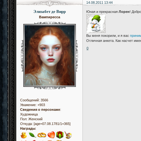
14.08.2011 13:44
Элизабет де Вирр
Юная и прекрасная
Лорен
! Добр
Вампиресса
Вы меня покорили, и я вас
прини
Отличная анкета. Как насчет име
0
Сообщений:
3566
Уважение:
+903
Сведения о персонаже
:
Художница
Пол:
Женский
Откуда:
[age=07.08.1781/1=365]
Награды
: