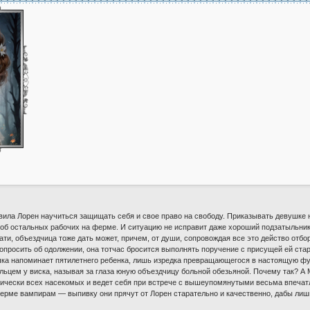
авила Лорен научиться защищать себя и свое право на свободу. Приказывать девушке
ть об остальных рабочих на ферме. И ситуацию не исправит даже хороший подзатыльни
ати, объездчица тоже дать может, причем, от души, сопровождая все это действо от
опросить об одолжении, она тотчас бросится выполнять поручение с присущей ей стар
ка напоминает пятилетнего ребенка, лишь изредка превращающегося в настоящую ф
ьцем у виска, называя за глаза юную объездчицу больной обезьяной. Почему так? А Мо
тически всех насекомых и ведет себя при встрече с вышеупомянутыми весьма впечатл
рме вампирам — выпивку они прячут от Лорен старательно и качественно, дабы лиш