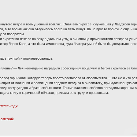
кинутого ведра и возмущенный возглас. Юная вампиресса, служившая у Лавджоев горн
, в то время как она отлучилась всего на пять минут. Да не просто пройти, а еще и 
 за поворотом...
и сиротливо лежало на боку в дальнем углу, а виновница происшествия потирала уши
актер Лорен Каро, а это была именно она, куда благоразумней было бы дождаться, по
ась тряпкой и поинтересовалась:
вляешь? — Лея неожиданно наградила собеседницу поцелуем и бегом скрылась за бл
лед горничная, которую теперь просто распирало от любопытства — кто же и что ра
рающим от волнения и восхищения сердцем входила в библиотеку, принадлежавшую сам
сюда когда угодно и брать любые книги. Тонкие пальчики любовно погладили корешки
щила книгу в коричневой обложке, прижала ее к груди и прошептала:
чнете игру:
ролевой: