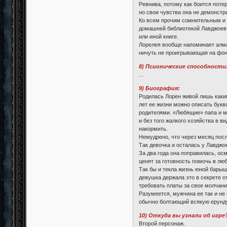
Ревнива, потому как боится поте
но свои чувства она не демонстр
Ко всем прочим сомнительным и 
домашней библиотекой Лавджоев 
или иной книге.
Лорелея вообще напоминает алмаз
ничуть не проигрывающая на фон
8) Псионические способности
...
9) Биография:
Родилась Лорен живой лишь каки
лет ее жизни можно описать букв
родителями. «Любящие» папа и ма
и без того жалкого хозяйства в в
накормить.
Немудрено, что через месяц посл
Так девочка и осталась у Лавдж
За два года она поправилась, ос
ценят за готовность помочь в люб
Так бы и текла жизнь юной барыш
девушка держала это в секрете о
требовать платы за свое молчани
Разумеется, мужчина ее так и не
обычно болтающий всякую ерунду 
10) Откуда вы узнали об игре
Второй персонаж.