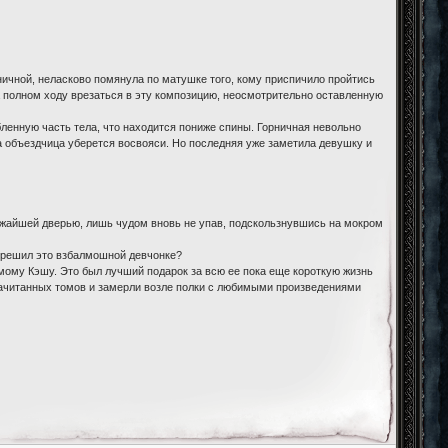
ичной, неласково помянула по матушке того, кому приспичило пройтись
на полном ходу врезаться в эту композицию, неосмотрительно оставленную
бленную часть тела, что находится пониже спины. Горничная невольно
ка объездчица уберется восвояси. Но последняя уже заметила девушку и
ижайшей дверью, лишь чудом вновь не упав, подскользнувшись на мокром
зрешил это взбалмошной девчонке?
ому Кэшу. Это был лучший подарок за всю ее пока еще короткую жизнь
 зачитанных томов и замерли возле полки с любимыми произведениями