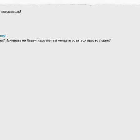
о пожаловать!
маю
!
ни? Изменить на Лорен Каро или вы желаете остаться просто Лорен?