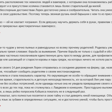
рять расположение тех немногих людей и вампиров, с которыми она познакомилась ра
ирует и в присутствии хозяина становится лишь более старательной да милой.
бесспорным достоинствам Лорен достаточно умна и сообразительна. Читать она умеет
в свое удовольствие. Поэтому теперь звонкая ругань юной барышни с кем-то из при
 — ей не хватает «огранки». Если девушку научить держать себя в руках, правилам э
е прекрасных аристократичных вампиресс.
:
м-то чудом у вечно пьяных и равнодушных ко всему прочему родителей. Родилась у
ально тремя словами: борьба за выживание. Причем борьба не только с судьбой и об
ма частенько поколачивали единственную дочь просто между делом, для профилактики
иде еле шагающей от старости коровы и пары грядок, на которых ничего не хотело раст
е своего 14 дня рождения Лорен отправилась в соседнюю деревню на ферму, где, назв
оев, «позабыв» сообщить родителям о своем местонахождении.
мелела и стала показывать характер. Но окружающие не особо-то обращают внимание
ое время, старательность и детскую непосредственность, из-за которой Лея уже пару 
ни без особых потрясений, если однажды ночью она не увидела превращение своего х
то всех до тех пор, пока не столкнулась с Лавджоем в конюшнях. Простодушно выложи
е, а лишь робко попросила Кэйшеса покатать ее в следующий раз.
 покатал, зато полностью посвятил в свою тайну и стал доверять юной помощнице. О
язык за зубами в определенных ситуациях, но и достаточно умной, чтобы быть прост
?