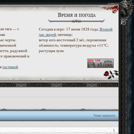
ая тяга — с
Сегодня в игре: 17 июня 1828 года,
Второй
ами
час людей
, пятница;
ые черты.
ветер юго-восточный 2 м/c, переменная
аниченной
облачность; температура воздуха +11°С;
четта, радужной
растущая луна
те приключений и
 в
гостиной
.
Тема закрыта
1