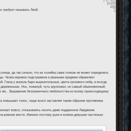
о требует называть Леей.
олнце, да так сильно, что их хозяйка сама толком не может определить
чицы. Челка неровно подстрижена и рваными прядями обрамляет
й. Глаза у мазель Каро выразительные, цвета грозового неба, и всегда
 деревеньках. Нос, пожалуй, чуть крупноват, но самый обыкновенный;
ие же... Выражение безграничного любопытства ко всему происходящему
та повышает голос, чаще всего заставляя таким образом противника
ризнает вовсе, отказываясь носить даже подаренное Лавджоем.
 на ровном месте. Именно поэтому руки и колени девушки частенько