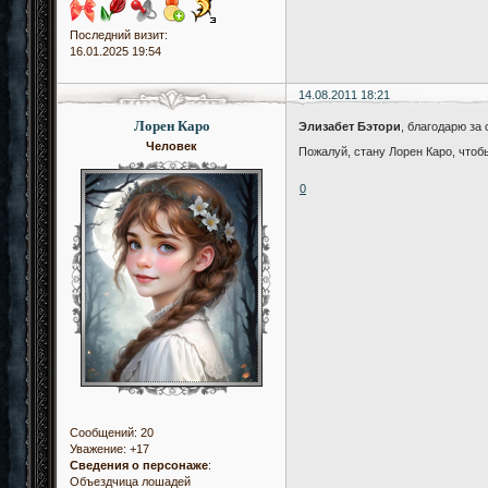
Последний визит:
16.01.2025 19:54
14.08.2011 18:21
Лорен Каро
Элизабет Бэтори
, благодарю за
Человек
Пожалуй, стану Лорен Каро, что
0
Сообщений:
20
Уважение:
+17
Сведения о персонаже
:
Объездчица лошадей