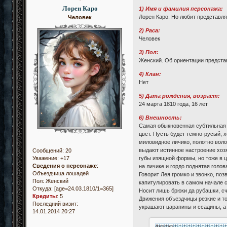
Лорен Каро
1) Имя и фамилия персонажа:
Лорен Каро. Но любит представля
Человек
2) Раса:
Человек
3) Пол:
Женский. Об ориентации представ
4) Клан:
Нет
5) Дата рождения, возраст:
24 марта 1810 года, 16 лет
6) Внешность:
Самая обыкновенная субтильная д
цвет. Пусть будет темно-русый, 
миловидное личико, полотно волос
выдают истинное настроение хозя
Сообщений:
20
губы изящной формы, но тоже в 
Уважение:
+17
Сведения о персонаже
:
на личике и гордо поднятая голо
Объездчица лошадей
Говорит Лея громко и звонко, по
Пол:
Женский
капитулировать в самом начале 
Откуда:
[age=24.03.1810/1=365]
Носит лишь брюки да рубашки, сч
Кредиты
:
5
Движения объездчицы резкие и то
Последний визит:
украшают царапины и ссадины, а 
14.01.2014 20:27
Аватар