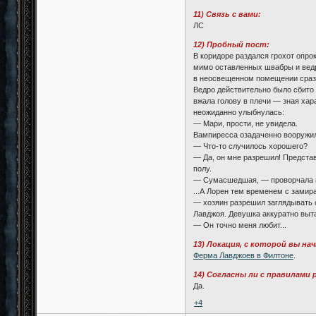
11) Связь с вами:
ЛС
12) Пробный пост:
В коридоре раздался грохот опро
мимо оставленных швабры и ведра
в неосвещенном помещении сразу
Ведро действительно было сбито 
вжала голову в плечи — зная хар
неожиданно улыбнулась:
— Мари, прости, не увидела.
Вампиресса озадаченно вооружил
— Что-то случилось хорошего?
— Да, он мне разрешил! Предста
полу.
— Сумасшедшая, — проворчала вс
...А Лорен тем временем с зами
— хозяин разрешил заглядывать 
Лавджоя. Девушка аккуратно выта
— Он точно меня любит...
13) Локация, с которой вы на
Ферма Лавджоев в Филтоне
.
14) Согласны ли с правилами 
Да.
+4