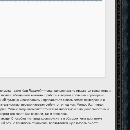
 не может даже Кэш Лавджой — она принципиально откажется выполнять и
к вкупе с обещанием выгнать с работы к чертям собачьим (проверено
борной руганью и пожеланиями провалиться сквозь землю немедленно и
ательностью, весело напевая себе что-то под нос. Милая, болтливая,
урию. Умные люди называют это вспыльчивостью и эмоциональностью, а
ргот его знает. Как назвали, так и пришлось.
яюще. Способна и от вида крови рухнуть в обморок, чем доставляет
ний раз не пришлось откачивать впечатлительную мазель вместо