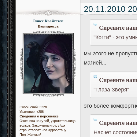
20.11.2010 20
Элисс Квайтстеп
Сирените напи
Вампиресса
"Когти" - это ум
мы этого не пропуст
магией...
Сирените напи
"Глаза Зверя"
это более комфортн
Сообщений:
3228
Уважение:
+286
Сведения о персонаже
:
Сирените напи
Охотница на гулей, укротительница
волков. Закончила игру, уйдя
странствовать по Хурбастану
Насчет состояни
Пол:
Женский