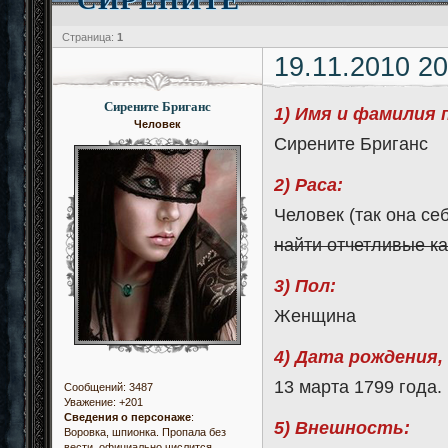
Страница:
1
19.11.2010 20
Сирените Бриганс
1) Имя и фамилия 
Человек
Сирените Бриганс
2) Раса:
Человек (так она се
найти отчетливые к
3) Пол:
Женщина
4) Дата рождения,
13 марта 1799 года.
Сообщений:
3487
Уважение:
+201
Сведения о персонаже
:
5) Внешность:
Воровка, шпионка. Пропала без
вести, официально числится