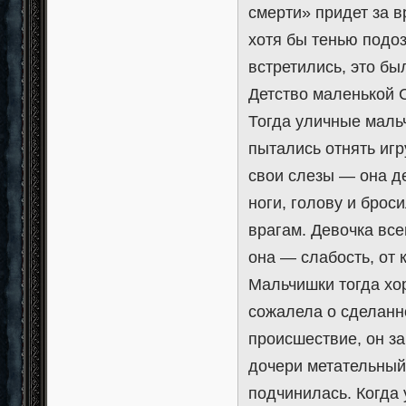
смерти» придет за в
хотя бы тенью подоз
встретились, это бы
Детство маленькой С
Тогда уличные мальч
пытались отнять игр
свои слезы — она д
ноги, голову и брос
врагам. Девочка все
она — слабость, от 
Мальчишки тогда хо
сожалела о сделанно
происшествие, он з
дочери метательный 
подчинилась. Когда 