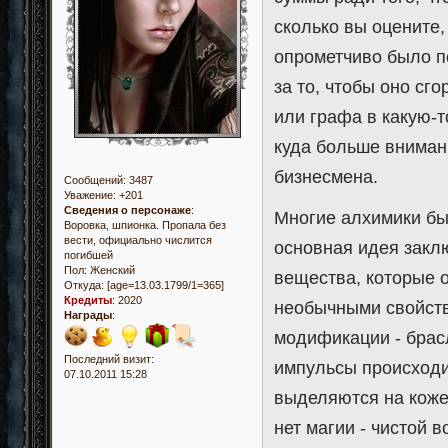
сколько вы оцените,
опрометчиво было п
за то, чтобы оно сг
или графа в какую-т
куда больше внимани
бизнесмена.
Сообщений:
3487
Уважение:
+201
Сведения о персонаже
:
Многие алхимики бы
Воровка, шпионка. Пропала без
вести, официально числится
основная идея закл
погибшей
Пол:
Женский
вещества, которые о
Откуда:
[age=13.03.1799/1=365]
Кредиты
:
2020
необычными свойства
Награды
:
модификации - брасл
Последний визит:
импульсы происходи
07.10.2011 15:28
выделяются на коже,
нет магии - чистой 