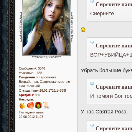
Сирените напи
Сиерните
Сирените напи
ВОР+УБИЙЦА+
Сообщений:
3548
Убрать большие бук
Уважение:
+355
Сведения о персонаже
:
Безработная. Одержимая местью
Сирените напи
Пол:
Женский
Откуда:
[age=28.02.1725/1=365]
И помоги Бог то
Кредиты
:
855
Награды
:
У нас Святая Роза.
Последний визит:
22.06.2012 11:27
Сирените напи