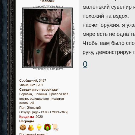
Человек
маленький сувенир и
похожий на вздох.
насчет оружия. я уж
мире есть не одна т
Чтобы вам было спо
руку, демонстрируя 
0
Сообщений:
3487
Уважение:
+201
Сведения о персонаже
:
Воровка, шпионка. Пропала без
вести, официально числится
погибшей
Пол:
Женский
Откуда:
[age=13.03.1799/1=365]
Кредиты
:
2020
Награды
:
Последний визит: