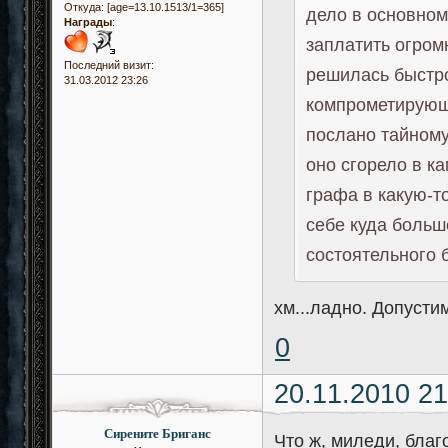
Откуда:
[age=13.10.1513/1=365]
дело в основном
Награды
:
заплатить огром
Последний визит:
решилась быстро
31.03.2012 23:26
компрометирующе
послано тайному
оно сгорело в к
графа в какую-т
себе куда больш
состоятельного 
хм...ладно. Допусти
0
20.11.2010 21
Сирените Бриганс
Что ж, миледи, благ