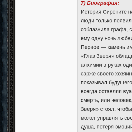
7) Биография:
История Сирените н
люди только появил
соблазнила графа, 
ему одну ночь любви
Первое — камень им
«Глаз Зверя» облад
алхимии в руках оди
сарже своего хозяи
показывал будущего
всегда оставляя вуа
смерть, или человек
Зверя» стоял, чтобы 
может управлять св
душа, потеря эмоций