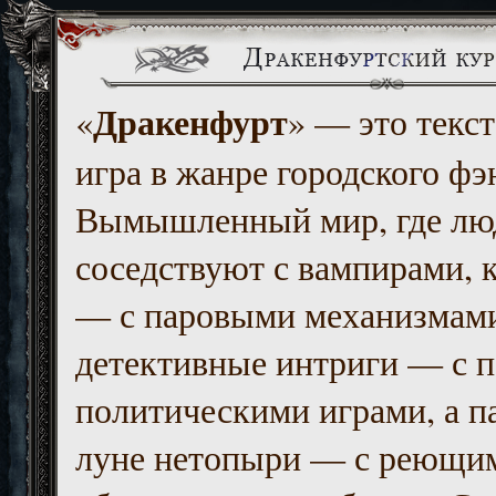
Дракенфурт
«
» — это текст
игра в жанре городского фэ
Вымышленный мир, где люд
соседствуют с вампирами, к
— с паровыми механизмам
детективные интриги — с 
политическими играми, а п
луне нетопыри — с реющи