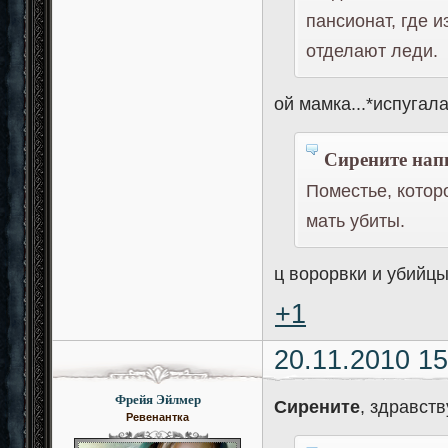
пансионат, где и
отделают леди.
ой мамка...*испуга
Сирените напи
Поместье, котор
мать убиты.
ц ворорвки и убийц
+1
20.11.2010 15
Фрейя Эйлмер
Сирените
, здравств
Ревенантка