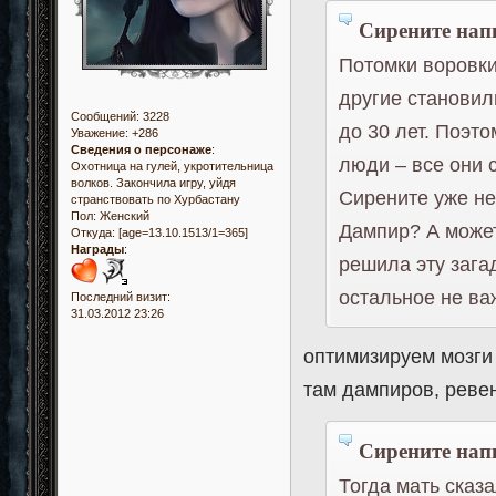
Сирените напи
Потомки воровки
другие станови
Сообщений:
3228
до 30 лет. Поэт
Уважение:
+286
Сведения о персонаже
:
люди – все они 
Охотница на гулей, укротительница
волков. Закончила игру, уйдя
Сирените уже не
странствовать по Хурбастану
Пол:
Женский
Дампир? А может
Откуда:
[age=13.10.1513/1=365]
Награды
:
решила эту зага
остальное не важ
Последний визит:
31.03.2012 23:26
оптимизируем мозги 
там дампиров, ревен
Сирените напи
Тогда мать сказ