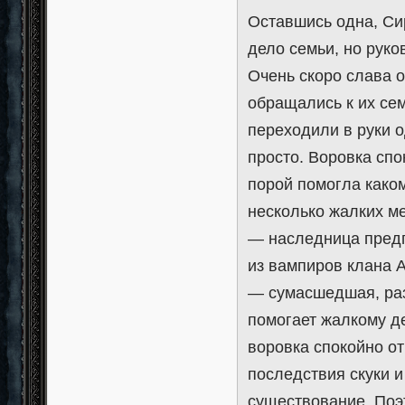
Оставшись одна, Си
дело семьи, но рук
Очень скоро слава 
обращались к их се
переходили в руки о
просто. Воровка сп
порой помогла каком
несколько жалких м
— наследница предп
из вампиров клана А
— сумасшедшая, раз
помогает жалкому де
воровка спокойно от
последствия скуки и
существование. Поэт