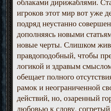
облаками дирижаблями. Ст
игроков этот мир вот уже д
подряд неустанно совершен
дополняясь новыми статьям
новые черты. Слишком жив
правдоподобный, чтобы пр
логикой и здравым смыслом
обещает полного отсутств
рамок и неограниченной с
действий, но, озаренный го
любовью к слову, согретый