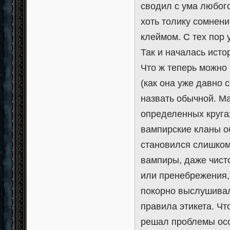
сводил с ума любого
хоть толику сомнен
клеймом. С тех пор
Так и началась исто
Что ж теперь можно
(как она уже давно 
назвать обычной. Ма
определенных круга
вампирские кланы о
становился слишком
вампиры, даже чист
или пренебрежения,
покорно выслушивал
правила этикета. Чт
решал проблемы осо