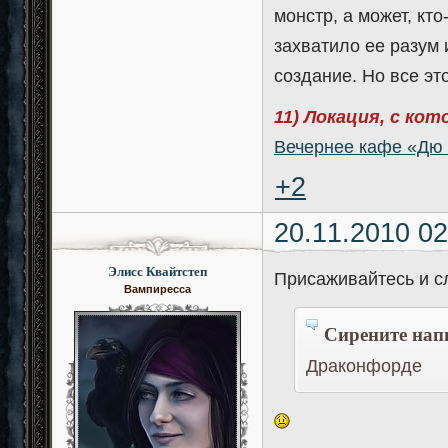
монстр, а может, кт
захватило ее разум
создание. Но все эт
11) Локация, с ко
Вечернее кафе «Дю
+2
20.11.2010 02
Элисс Квайтстеп
Присаживайтесь и сл
Вампиресса
Сирените напи
Драконфорде