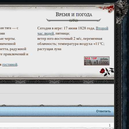
ая тяга — с
Сегодня в игре: 17 июня 1828 года,
Второй
ами
час людей
, пятница;
ые черты.
ветер юго-восточный 2 м/c, переменная
аниченной
облачность; температура воздуха +11°С;
четта, радужной
растущая луна
те приключений и
 в
гостиной
.
Ответить
1