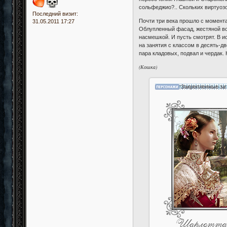
сольфеджио?.. Скольких виртуозо
Последний визит:
Почти три века прошло с момента
31.05.2011 17:27
Облупленный фасад, жестяной во
насмешкой. И пусть смотрят. В и
на занятия с классом в десять-д
пара кладовых, подвал и чердак.
(Кошка)
Закрепленные за