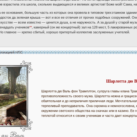
в взрастила эта школа, скольких выдающихся и великих артистов! Боже мой! Сама, нав
 ее основания, большую часть из которых она провела в типовом трехэтажном здании, 
досток да зеленая крыша — вот и все ее отличия от прочих подобных сооружений. Ок
скусстве — всем известно — ценится душа, а не наружность. А за душой у старой му
венадцать учеников
**
, камерный (он же концертный) зал на 128 мест, 5 лакированных 
 Но главное — крепко сбитый, хорошо притертый коллектив заслуженных учителей.
 локацией НПС
Шарлотта дю В
Шарлотта дю Валь фон Трамплтон, супруга главы клана Тра
противоположность своего мужа. Шарлотта нежна и грациозн
обаятельная и до неприличия приличная леди. Мечтательная
терпеливый преподаватель. Она скромна и немногословна, е
окружении светского общества на скачках или в казино. Ее
теплотой относится к своим ученикам и часто дает концерт