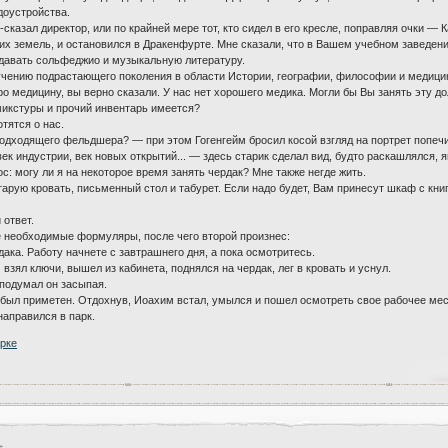
доустройства.
казал директор, или по крайней мере тот, кто сидел в его кресле, поправляя очки — 
них земель, и остановился в Дракенфурте. Мне сказали, что в Вашем учебном заведени
одавать сольфеджио и музыкальную литературу.
учению подрастающего поколения в области Истории, географии, философии и медицин
про медицину, вы верно сказали. У нас нет хорошего медика. Могли бы Вы занять эту д
икстуры и прочий инвентарь имеется?
тятся о нас.
одходящего фельдшера? — при этом Гогенгейм бросил косой взгляд на портрет попечи
 индустрии, век новых открытий... — здесь старик сделал вид, будто раскашлялся, я
с: могу ли я на некоторое время занять чердак? Мне также негде жить.
арую кровать, письменный стол и табурет. Если надо будет, Вам принесут шкаф с кни
ответ.
е необходимые формуляры, после чего второй произнес:
ака. Работу начнете с завтрашнего дня, а пока осмотритесь.
 взял ключи, вышел из кабинета, поднялся на чердак, лег в кровать и уснул.
 подумал он засыпая.
был приметен. Отдохнув, Иоахим встал, умылся и пошел осмотреть свое рабочее мес
направился в парк.
арке