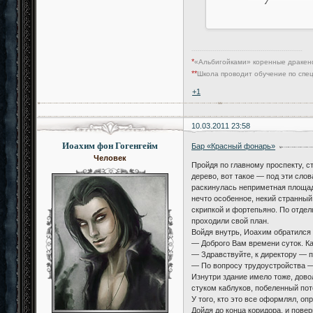
-----------------------------------------------------
*
«Альбигойками» коренные дракенф
**
Школа проводит обучение по спец
+1
10.03.2011 23:58
Иоахим фон Гогенгейм
Бар «Красный фонарь»
Человек
Пройдя по главному проспекту, с
дерево, вот такое — под эти сло
раскинулась неприметная площад
нечто особенное, некий странный
скрипкой и фортепьяно. По отдел
проходили свой план.
Войдя внутрь, Иоахим обратился 
— Доброго Вам времени суток. Ка
— Здравствуйте, к директору — п
— По вопросу трудоустройства — 
Изнутри здание имело тоже, дово
стуком каблуков, побеленный пот
У того, кто это все оформлял, о
Дойдя до конца коридора, и повер