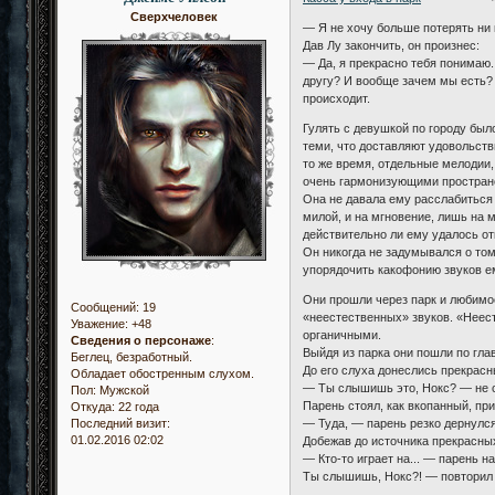
Сверхчеловек
— Я не хочу больше потерять ни 
Дав Лу закончить, он произнес:
— Да, я прекрасно тебя понимаю..
другу? И вообще зачем мы есть? 
происходит.
Гулять с девушкой по городу был
теми, что доставляют удовольств
то же время, отдельные мелодии,
очень гармонизующими пространст
Она не давала ему расслабиться 
милой, и на мгновение, лишь на 
действительно ли ему удалось о
Он никогда не задумывался о том,
упорядочить какофонию звуков ем
Они прошли через парк и любимое
Сообщений:
19
«неестественных» звуков. «Неес
Уважение:
+48
органичными.
Сведения о персонаже
:
Выйдя из парка они пошли по гла
Беглец, безработный.
До его слуха донеслись прекрасн
Обладает обостренным слухом.
— Ты слышишь это, Нокс? — не с
Пол:
Мужской
Парень стоял, как вкопанный, пр
Откуда:
22 года
— Туда, — парень резко дернулся 
Последний визит:
01.02.2016 02:02
Добежав до источника прекрасных
— Кто-то играет на... — парень 
Ты слышишь, Нокс?! — повторил