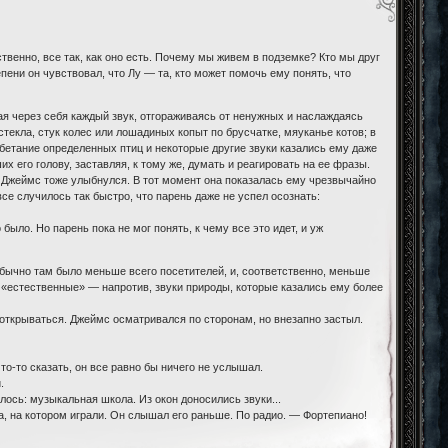
обственно, все так, как оно есть. Почему мы живем в подземке? Кто мы друг
пени он чувствовал, что Лу — та, кто может помочь ему понять, что
ая через себя каждый звук, отгораживаясь от ненужных и наслаждаясь
текла, стук колес или лошадиных копыт по брусчатке, мяуканье котов; в
бетание определенных птиц и некоторые другие звуки казались ему даже
 его голову, заставляя, к тому же, думать и реагировать на ее фразы.
е, Джеймс тоже улыбнулся. В тот момент она показалась ему чрезвычайно
се случилось так быстро, что парень даже не успел осознать:
ыло. Но парень пока не мог понять, к чему все это идет, и уж
обычно там было меньше всего посетителей, и, соответственно, меньше
 «естественные» — напротив, звуки природы, которые казались ему более
 открываться. Джеймс осматривался по сторонам, но внезапно застыл.
то-то сказать, он все равно бы ничего не услышал.
.
лось: музыкальная школа. Из окон доносились звуки...
та, на котором играли. Он слышал его раньше. По радио. — Фортепиано!