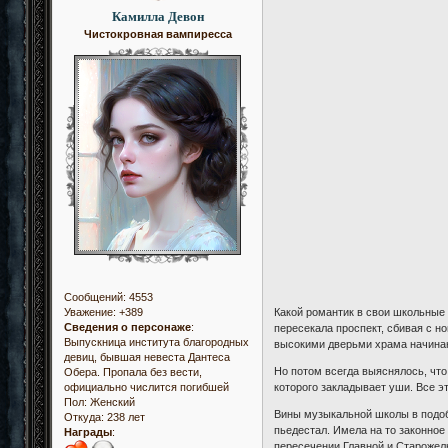
Камилла Девон
Чистокровная вампиресса
Сообщений:
4553
Какой романтик в свои школьные
Уважение:
+389
Сведения о персонаже
:
пересекала проспект, сбивая с н
Выпускница института благородных
высокими дверьми храма начинающ
девиц, бывшая невеста Дантеса
Но потом всегда выяснялось, что
Обера. Пропала без вести,
которого закладывает уши. Все эт
официально числится погибшей
Пол:
Женский
Вины музыкальной школы в подоб
Откуда:
238 лет
пьедестал. Имела на то законное
Награды
:
пересечении Главной и Старожель