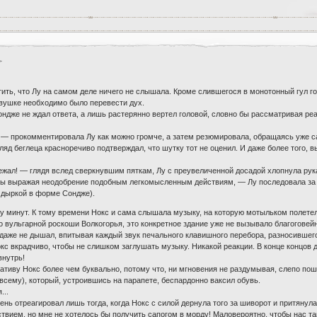
ить, что Лу на самом деле ничего не слышала. Кроме слившегося в монотонный гул го
евушке необходимо было перевести дух.
ндже не ждал ответа, а лишь растерянно вертел головой, словно бы рассматривая реа
! — прокомментировала Лу как можно громче, а затем резюмировала, обращаясь уже са
яд беглеца красноречиво подтверждал, что шутку тот не оценил. И даже более того, в
побежал! — глядя вслед сверкнувшим пяткам, Лу с преувеличенной досадой хлопнула ру
 бы выражая неодобрение подобным легкомысленным действиям, — Лу последовала за 
с дыркой в форме Сондже).
у минут. К тому времени Нокс и сама слышала музыку, на которую мотыльком полете
 вульгарной роскоши Волкогорья, это конкретное здание уже не вызывало благоговейны
, даже не дышал, впитывая каждый звук печального клавишного перебора, разносившего
кс вкрадчиво, чтобы не слишком заглушать музыку. Никакой реакции. В конце концов 
внутрь!
тиву Нокс более чем буквально, потому что, ни мгновения не раздумывая, слепо пош
 всему), который, устроившись на парапете, беспардонно ваксил обувь.
...
нь отреагировал лишь тогда, когда Нокс с силой дернула того за шиворот и притянула 
вием, но мне не хотелось бы получить сапогом в морду! Маловероятно, чтобы нас та