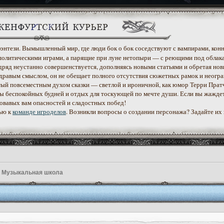
 фэнтези. Вымышленный мир, где люди бок о бок соседствуют с вампирами, конн
политическими играми, а парящие при луне нетопыри — с реющими под облак
дряд неустанно совершенствуется, дополняясь новыми статьями и обретая нов
дравым смыслом, он не обещает полного отсутствия сюжетных рамок и неогр
етый повсеместным духом сказки — светлой и ироничной, как юмор Терри Прат
уеты беспокойных будней и отдых для тоскующей по мечте души. Если вы жажде
ровавых вам опасностей и сладостных побед!
ью к
команде игроделов
. Возникли вопросы о создании персонажа? Задайте их
»
Музыкальная школа