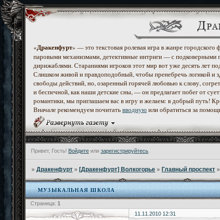
Дракенфурт
«
» — это текстовая ролевая игра в жанре городского
паровыми механизмами, детективные интриги — с подковерными 
дирижаблями. Стараниями игроков этот мир вот уже десять лет по
Слишком живой и правдоподобный, чтобы пренебречь логикой и з
свободы действий, но, озаренный горячей любовью к слову, согр
и беспечной, как наши детские сны, — он предлагает побег от с
романтики, мы приглашаем вас в игру и желаем: в добрый путь! К
Вначале рекомендуем почитать
вводную
или обратиться за помощ
Привет, Гость!
Войдите
или
зарегистрируйтесь
.
»
Дракенфурт
»
[Дракенфурт] Волкогорье
»
Главный проспект
МУЗЫКАЛЬНАЯ ШКОЛА
Страница:
1
11.11.2010 12:31