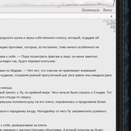
Цитировать
Вверх
4
родского шума и звука собственного голоса, который, отдадим ей
кцию прохожих, которые, естественно, тоже ничего особенного не
ма к себе. — Пора посмотреть фактам в лицо: он меня заметил.
ыглядел так, будто пережил контузию.
ками по бёдрам. — Нет-нет, это совсем не привлекает внимание!
чудаком, сохраняя ровный прогулочный шаг (все равно она ожидала рано
л юноша.
й трепет, у Лу, по крайней мере. Чего нельзя было сказать о Сондже. Тот
ся откуда-то сверху.
девушка положила руку на его плечо, поровнялась и продолжила более
агал к парадному входу. Неподалёку от него Лу заприметила угрюмого
к себе, разворачивая за плечи.
м ожидали с распростёртыми объятиями. А второй попытки не будет.