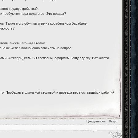
Какого трудоустройства?
и требуются пара педагогов. Это правда?
ы. Также могу обучить игре на корабельном барабане.
олжность?
теля, висевшего над столом.
вно не желая полноценно отвечать на вопрос.
гами. А теперь, если Вы согласны, оформим нашу сделку. Вот кстати
то. Пообедав в школьной столовой и проведя весь оставшийся рабочий
Цитировать
Вверх
3