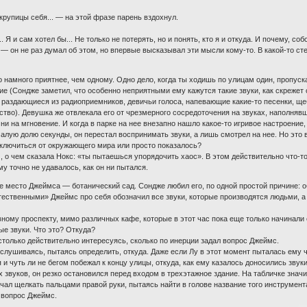
крупицы себя... — на этой фразе парень вздохнул.
. Я и сам хотел бы... Не только не потерять, но и понять, кто я и откуда. И почему, с
— он не раз думал об этом, но впервые высказывал эти мысли кому-то. В какой-то сте
о намного приятнее, чем одному. Одно дело, когда ты ходишь по улицам один, пропуск
ие (Сондже заметил, что особенно неприятными ему кажутся такие звуки, как скрежет с
 раздающиеся из радиоприемников, девичьи голоса, напевающие какие-то песенки, ще
во). Девушка же отвлекала его от чрезмерного сосредоточения на звуках, наполнявших
ни на мгновение. И когда в парке на нее внезапно нашло какое-то игривое настроени
малую долю секунды, он перестал воспринимать звуки, а лишь смотрел на нее. Но это в
тключиться от окружающего мира или просто показалось?
 о чем сказала Нокс: «ты пытаешься упорядочить хаос». В этом действительно что-то б
у точно не удавалось, как он ни пытался.
 место Джеймса — ботанический сад. Сондже любил его, по одной простой причине: 
тественными» Джеймс про себя обозначил все звуки, которые производятся людьми, а
вному проспекту, мимо различных кафе, которые в этот час пока еще только начинали
ые звуки. Что это? Откуда?
только действительно интересуясь, сколько по инерции задал вопрос Джеймс.
ислушиваясь, пытаясь определить, откуда. Даже если Лу в этот момент пыталась ему ч
и чуть ли не бегом побежал к концу улицы, откуда, как ему казалось доносились звуки
 звуков, он резко остановился перед входом в трехэтажное здание. На табличке значи
начал щелкать пальцами правой руки, пытаясь найти в голове название того инструмен
 вопрос Джеймс.