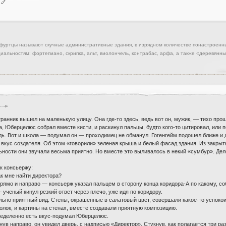
уртцы называют скучные административные здания, в изрядном количестве понастроенны
иальностям: фортепиано, скрипка, альт, виолончель, контрабас, арфа, а также «деревя
транник вышел на маленькую улицу. Она где-то здесь, ведь вот он, мужик, — тихо про
ва, Юберцелюс собрал вместе кисти, и раскинул пальцы, будто кого-то цитировал, или
ь. Вот и школа — подумал он — проходимец не обманул. Гогенгейм подошел ближе и д
 вкус создателя. Об этом «говорили» зеленая крыша и белый фасад здания. Из закрыт
ьности они звучали весьма приятно. Но вместе это выливалось в некий «сумбур». Дело
к консьержу:
к мне найти директора?
рямо и направо — консьерж указал пальцем в сторону конца коридора-А по какому, с
ученый кинул резкий ответ через плечо, уже идя по коридору.
льно приятный вид. Стены, окрашенные в салатовый цвет, совершали какое-то успоко
олок, и картины на стенах, вместе создавали приятную композицию.
пределенно есть вкус-подумал Юберцелюс.
нув направо, он увидел дверь, с надписью «Директор». Стукнув, как полагается три ра