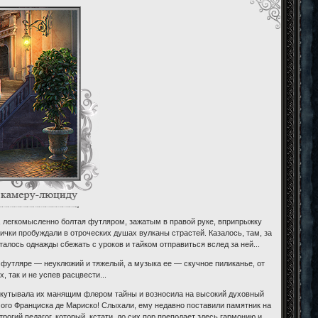
, легкомысленно болтая футляром, зажатым в правой руке, вприпрыжку
чки пробуждали в отроческих душах вулканы страстей. Казалось, там, за
алось однажды сбежать с уроков и тайком отправиться вслед за ней...
е футляре — неуклюжий и тяжелый, а музыка ее — скучное пиликанье, от
 так и не успев расцвести...
 окутывала их манящим флером тайны и возносила на высокий духовный
мого Франциска де Мариско! Слыхали, ему недавно поставили памятник на
огий педагог, который, кстати, до сих пор преподает здесь гармонию и