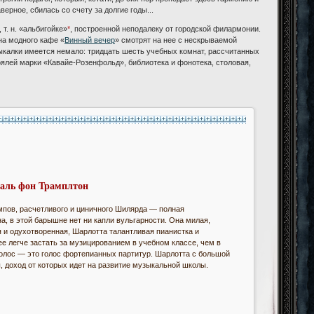
ерное, сбилась со счету за долгие годы...
т. н. «альбигойке»
*
, построенной неподалеку от городской филармонии.
на модного кафе «
Винный вечер
» смотрят на нее с нескрываемой
зыкалки имеется немало: тридцать шесть учебных комнат, рассчитанных
роялей марки «Кавайе-Розенфольд», библиотека и фонотека, столовая,
аль фон Трамплтон
мпов, расчетливого и циничного Шилярда — полная
а, в этой барышне нет ни капли вульгарности. Она милая,
 и одухотворенная, Шарлотта талантливая пианистка и
е легче застать за музицированием в учебном классе, чем в
 голос — это голос фортепианных партитур. Шарлотта с большой
ы, доход от которых идет на развитие музыкальной школы.