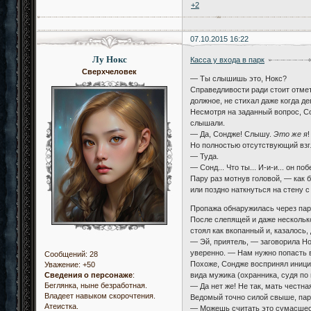
+2
07.10.2015 16:22
Лу Нокс
Касса у входа в парк
Сверхчеловек
— Ты слышишь это, Нокс?
Справедливости ради стоит отмет
должное, не стихал даже когда д
Несмотря на заданный вопрос, Со
слышали.
— Да, Сондже! Слышу.
Это же я
Но полностью отсутствующий взгл
— Туда.
— Сонд... Что ты... И-и-и... он 
Пару раз мотнув головой, — как
или поздно наткнуться на стену 
Пропажа обнаружилась через пар
После слепящей и даже несколько
стоял как вкопанный и, казалось
— Эй, приятель, — заговорила Но
уверенно. — Нам нужно попасть 
Сообщений:
28
Похоже, Сондже воспринял инициа
Уважение:
+50
вида мужика (охранника, судя по
Сведения о персонаже
:
Беглянка, ныне безработная.
— Да нет же! Не так, мать честная
Владеет навыком скорочтения.
Ведомый точно силой свыше, паре
Атеистка.
— Можешь считать это сумасшест