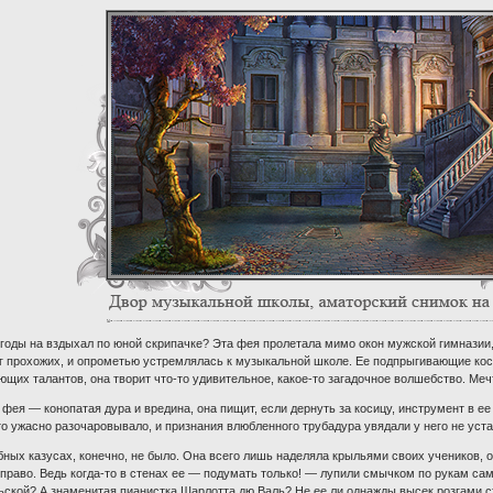
 годы на вздыхал по юной скрипачке? Эта фея пролетала мимо окон мужской гимназии
ог прохожих, и опрометью устремлялась к музыкальной школе. Ее подпрыгивающие коси
их талантов, она творит что-то удивительное, какое-то загадочное волшебство. Мечт
 фея — конопатая дура и вредина, она пищит, если дернуть за косицу, инструмент в е
о ужасно разочаровывало, и признания влюбленного трубадура увядали у него не устах,
ных казусах, конечно, не было. Она всего лишь наделяла крыльями своих учеников,
 право. Ведь когда-то в стенах ее — подумать только! — лупили смычком по рукам са
ской? А знаменитая пианистка Шарлотта дю Валь? Не ее ли однажды высек розгами стр