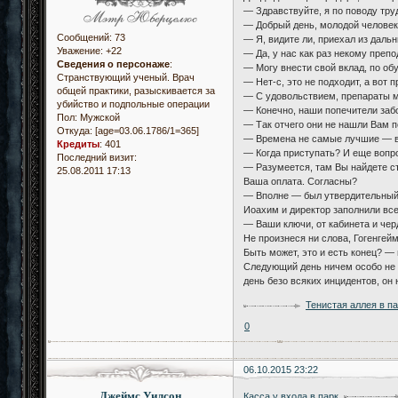
— Здравствуйте, я по поводу тру
— Добрый день, молодой человек-с
Сообщений:
73
— Я, видите ли, приехал из даль
Уважение:
+22
— Да, у нас как раз некому преп
Сведения о персонаже
:
— Могу внести свой вклад, по об
Странствующий ученый. Врач
— Нет-с, это не подходит, а вот 
общей практики, разыскивается за
— С удовольствием, препараты м
убийство и подпольные операции
— Конечно, наши попечители забо
Пол:
Мужской
— Так отчего они не нашли Вам п
Откуда:
[age=03.06.1786/1=365]
— Времена не самые лучшие — век
Кредиты
:
401
— Когда приступать? И еще вопро
Последний визит:
— Разумеется, там Вы найдете ст
25.08.2011 17:13
Ваша оплата. Согласны?
— Вполне — был утвердительный 
Иоахим и директор заполнили вс
— Ваши ключи, от кабинета и черд
Не произнеся ни слова, Гогенгейм
Быть может, это и есть конец? —
Следующий день ничем особо не 
день безо всяких инцидентов, он 
Тенистая аллея в п
0
06.10.2015 23:22
Джеймс Уилсон
Касса у входа в парк