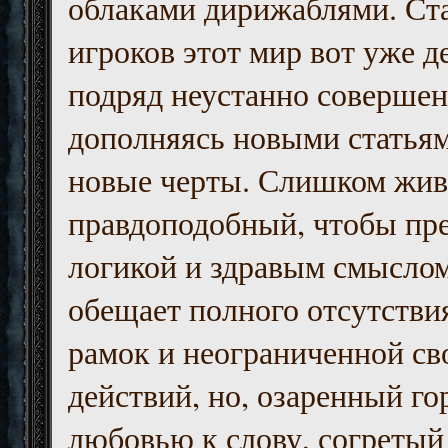
облаками дирижаблями. Ст
игроков этот мир вот уже д
подряд неустанно совершен
дополняясь новыми статьям
новые черты. Слишком жив
правдоподобный, чтобы пр
логикой и здравым смыслом
обещает полного отсутств
рамок и неограниченной с
действий, но, озаренный го
любовью к слову, согретый