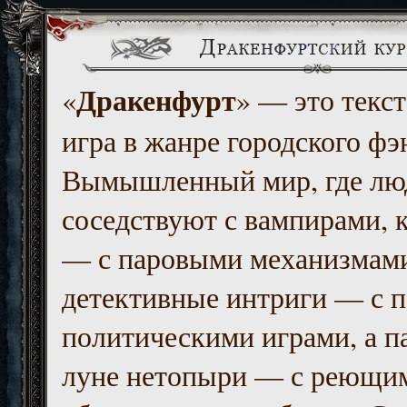
Дракенфурт
«
» — это текст
игра в жанре городского фэ
Вымышленный мир, где люд
соседствуют с вампирами, к
— с паровыми механизмам
детективные интриги — с 
политическими играми, а п
луне нетопыри — с реющи