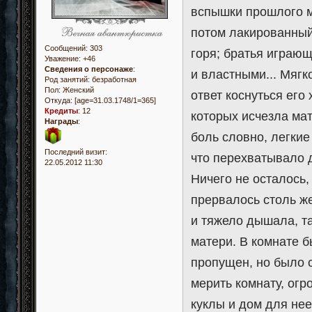
вспышки прошлого м
потом лакированный
Сообщений:
303
горя; братья играю
Уважение:
+46
Сведения о персонаже
:
и властными... Мягк
Род занятий: безработная
Пол:
Женский
ответ коснуться его
Откуда:
[age=31.03.1748/1=365]
Кредиты
:
12
которых исчезла мат
Награды
:
боль словно, легкие
Последний визит:
что перехватывало д
22.05.2012 11:30
Ничего не осталось,
прервалось столь же
и тяжело дышала, та
матери. В комнате б
пропущен, но было с
мерить комнату, огр
куклы и дом для нее