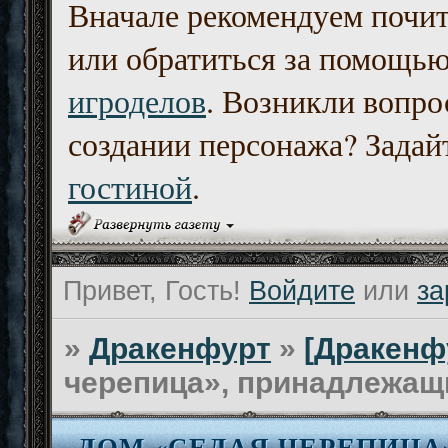
Вначале рекомендуем почи
или обратиться за помощь
игроделов
. Возникли вопро
создании персонажа? Задайт
гостиной
.
Привет, Гость!
Войдите
или
за
»
Дракенфурт
»
[Дракенф
черепица», принадлежащ
ДОМ «СЕДАЯ ЧЕРЕПИЦ