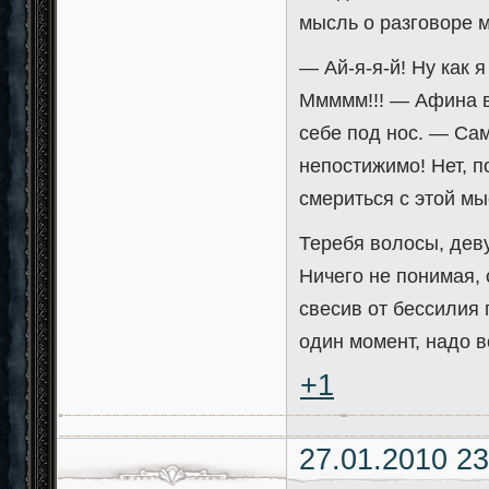
мысль о разговоре 
— Ай-я-я-й! Ну как я
Ммммм!!! — Афина вн
себе под нос. — Сам
непостижимо! Нет, п
смериться с этой м
Теребя волосы, дев
Ничего не понимая, 
свесив от бессилия 
один момент, надо в
+1
27.01.2010 23