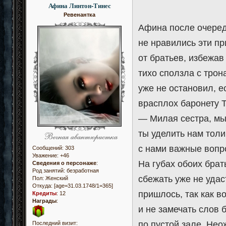
Афина Линтон-Тинес
Ревенантка
Афина после очеред
не нравились эти пр
от братьев, избежа
тихо сползла с трон
уже не остановил, е
врасплох баронету Т
— Милая сестра, мы 
ты уделить нам толи
с нами важные воп
Сообщений:
303
Уважение:
+46
На губах обоих брат
Сведения о персонаже
:
Род занятий: безработная
сбежать уже не уда
Пол:
Женский
Откуда:
[age=31.03.1748/1=365]
пришлось, так как в
Кредиты
:
12
Награды
:
и не замечать слов 
по пустой зале. Нео
Последний визит: