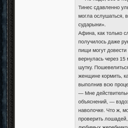
Тинес сдавленно ул
могла ослушаться, в
сударыни».
Афина, как только с
получилось даже рук
пищи могут довести
вернулась через 15 
шутку. Пошевелитьс
женщине кормить, к
выполнив всю процед
— Мне действительн
объяснений, — вздо
наволочке. Что ж, м
проверить лошадей,
любимых жеребчиков