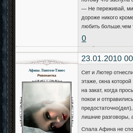
— Не переживай, мил
дороже никого кроме
любить больше,чем т
0
23.01.2010 00
Афина Линтон-Тинес
Сет и Лютер отнесл
Ревенантка
этаже, окна которо
на закат, когда про
покои и отправилис
предостаточно(дел),
лишние разговоры, 
Спала Афина не спок