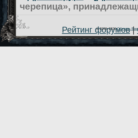
черепица», принадлежащ
Рейтинг форумов
|
© 2008–2026
Обитель Вам