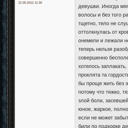
22.05.2012 11:30
девушки. Иногда мяг
волосы и без того р
тщетно, тело не сл
оттолкнулась от кро
онемели и лежали н
теперь нельзя разоб
совершенно бесполез
хотелось заплакать, 
проклята та гордост
бы проще жить без э
потому что тяжко, т
злой боли, засевшей
юное, жаркое, полно
если не может забыт
били по подкорке де