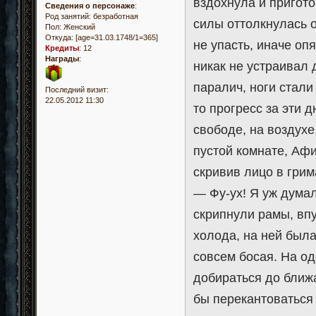
вздохнула и пригото
Сведения о персонаже
:
Род занятий: безработная
силы оттолкнулась о
Пол:
Женский
Откуда:
[age=31.03.1748/1=365]
не упасть, иначе опя
Кредиты
:
12
Награды
:
никак не устраивал 
паралич, ноги стали
Последний визит:
22.05.2012 11:30
то прогресс за эти д
свободе, на воздухе
пустой комнате, Аф
скривив лицо в грим
— Фу-ух! Я уж дума
скрипнули рамы, вп
холода, на ней был
совсем босая. На од
добираться до ближ
бы перекантоваться 