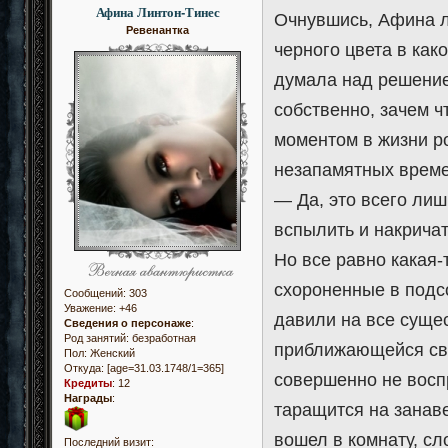
Афина Линтон-Тинес
Очнувшись, Афина л
Ревенантка
черного цвета в как
думала над решением
собственно, зачем ч
моментом в жизни р
незапамятных времен
— Да, это всего лиш
вспылить и накричат
Но все равно какая-
схороненные в подс
Сообщений:
303
Уважение:
+46
давили на все суще
Сведения о персонаже
:
Род занятий: безработная
приближающейся сва
Пол:
Женский
Откуда:
[age=31.03.1748/1=365]
совершенно не восп
Кредиты
:
12
Награды
:
таращится на занаве
вошел в комнату, сл
Последний визит: