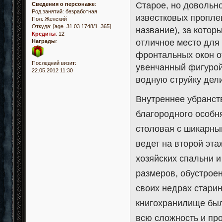
Старое, но довольн
Сведения о персонаже
:
Род занятий: безработная
известковых пропле
Пол:
Женский
Откуда:
[age=31.03.1748/1=365]
название), за котор
Кредиты
:
12
отличное место для 
Награды
:
фронтальных окон о
Последний визит:
увенчанный фигурой
22.05.2012 11:30
водную струйку дел
Внутреннее убранст
благородного особн
столовая с шикарным
ведет на второй эта
хозяйских спальни и
размеров, обустроен
своих недрах стари
книгохранилище был
всю сложность и про