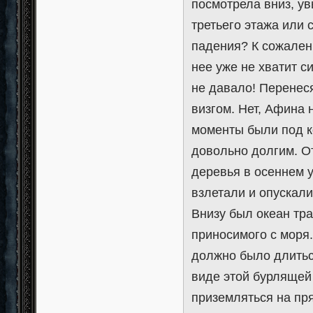
посмотрела вниз, ув
третьего этажа или 
падения? К сожалени
нее уже не хватит с
не давало! Перенеся
визгом. Нет, Афина 
моменты были под ко
довольно долгим. О
деревья в осеннем у
взлетали и опускалис
Внизу был океан тра
приносимого с моря
должно было длитьс
виде этой бурлящей 
приземляться на пря