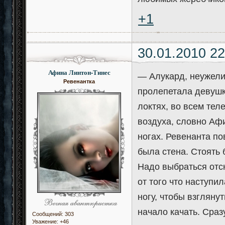
+1
30.01.2010 22
Афина Линтон-Тинес
— Алукард, неужели
Ревенантка
пролепетала девушк
локтях, во всем тел
воздуха, словно Аф
ногах. Ревенанта по
была стена. Стоять 
Надо выбраться отс
от того что наступи
ногу, чтобы взгляну
начало качать. Сраз
Сообщений:
303
Уважение:
+46