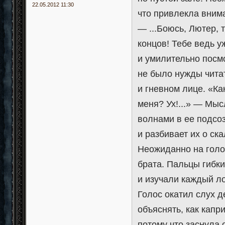
22.05.2012 11:30
что привлекла вни
— ...Боюсь, Лютер, 
концов! Тебе ведь у
и умилительно посм
не было нужды чита
и гневном лице. «К
меня? Ух!...» — Мы
волнами в ее подсо
и разбивает их о ск
Неожиданно на голо
брата. Пальцы гибк
и изучали каждый ло
Голос окатил слух 
объяснять, как капр
потому что заснула 