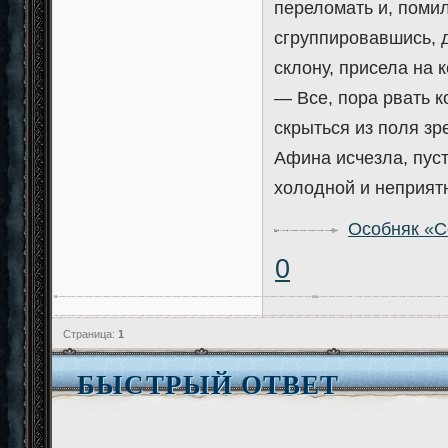
переломать и, помил
сгруппировавшись, 
склону, присела на 
— Все, пора рвать 
скрыться из поля зр
Афина исчезла, пуст
холодной и неприятн
Особняк «
0
Страница:
1
БЫСТРЫЙ ОТВЕТ