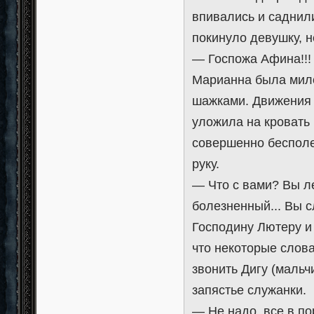
впивались и саднили
покинуло девушку, 
— Госпожа Афина!!! 
Марианна была мило
шажками. Движения 
уложила на кровать
совершенно бесполе
руку.
— Что с вами? Вы ле
болезненный... Вы 
Господину Лютеру и
что некоторые слова
звонить Дигу (мальч
запястье служанки.
— Не надо, все в по