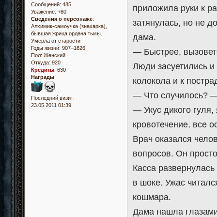
Сообщений:
485
приложила руки к ра
Уважение:
+80
Сведения о персонаже
:
затянулась, но не до
Алхимик-самоучка (знахарка),
бывшая жрица ордена тьмы.
дама.
Умерла от старости
Годы жизни: 907–1826
— Быстрее, вызовет
Пол:
Женский
Откуда:
920
Люди засуетились и
Кредиты
:
630
Награды
:
колокола и к постра
— Что случилось? —
Последний визит:
23.05.2011 01:39
— Укус дикого гуля,
кровотечение, все о
Врач оказался чело
вопросов. Он просто
Касса развернулась 
в шоке. Ужас читалс
кошмара.
Дама нашла глазами