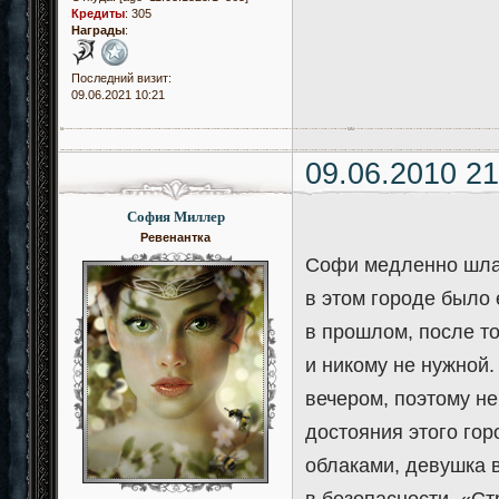
Кредиты
:
305
Награды
:
Последний визит:
09.06.2021 10:21
09.06.2010 21
София Миллер
Ревенантка
Софи медленно шла 
в этом городе было 
в прошлом, после то
и никому не нужной
вечером, поэтому не
достояния этого го
облаками, девушка 