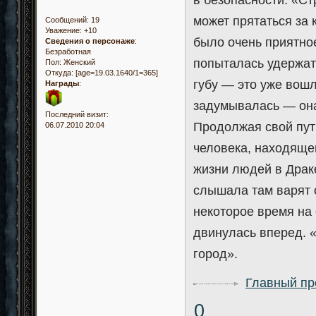
в безопасности. «Стр
может прятаться за
Сообщений:
19
Уважение:
+10
было очень приятно
Сведения о персонаже
:
Безработная
попыталась удержат
Пол:
Женский
Откуда:
[age=19.03.1640/1=365]
губу — это уже вошл
Награды
:
задумывалась — она
Последний визит:
Продолжая свой пут
06.07.2010 20:04
человека, находяще
жизни людей в Драк
слышала там варят 
некоторое время на
двинулась вперед. «
город».
Главный пр
0