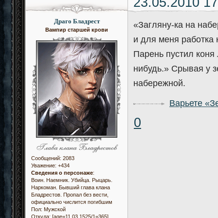
23.05.2010 17
Драго Бладрест
«Загляну-ка на набе
Вампир старшей крови
и для меня работка
Парень пустил коня 
нибудь.» Срывая у з
набережной.
Варьете «З
0
Сообщений:
2083
Уважение:
+434
Сведения о персонаже
:
Воин. Наемник. Убийца. Рыцарь.
Наркоман. Бывший глава клана
Бладрестов. Пропал без вести,
официально числится погибшим
Пол:
Мужской
Откуда:
[age=11.03.1525/1=365]