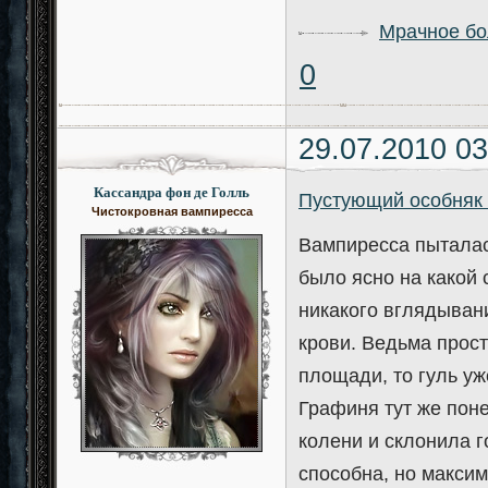
Мрачное бо
0
29.07.2010 03
Кассандра фон де Голль
Пустующий особняк
Чистокровная вампиресса
Вампиресса пыталась
было ясно на какой 
никакого вглядывани
крови. Ведьма прост
площади, то гуль уж
Графиня тут же поне
колени и склонила г
способна, но макси