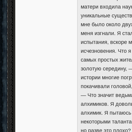
матери входила нау
уникальные существ
мне было около двух
меня изгнали. Я ста
испытания, вскоре м
исчезновения. Что я
самых простых жител
золотую середину, 
истории многие пог
покачивали головой
— Что значит ведьм
алхимиков. Я доволь
алхимик. Я пытаюсь 
некоторыми талантам
но разве это плохо