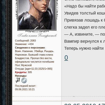
«Надо бы найти рабо
Увидев толстый коше
Привязав лошадь к 
слегка задел его пл
— А, извините, — по
Вампир вернулся к 
Сообщений:
2083
Уважение:
+434
Теперь нужно найти 
Сведения о персонаже
:
Воин. Наемник. Убийца. Рыцарь.
Наркоман. Бывший глава клана
0
Бладрестов. Пропал без вести,
официально числится погибшим
Пол:
Мужской
Откуда:
[age=11.03.1525/1=365]
Кредиты
:
305
Награды
:
Последний визит:
09.06.2021 10:21