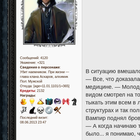
Сообщений:
4120
Уважение:
+321
Сведения о персонаже
:
В ситуацию вмешалс
Убит наемником. При жизни —
глава клана Аскаров, алхимик
— Все, что доказала
Пол:
Мужской
медицине. — Молод
Откуда:
[age=11.01.1101/1=365]
Кредиты
:
2132
видом смотрел на то
Награды
:
тыкать этим всем в 
структурах и так по
Вампир поднял бров
Последний визит:
08.06.2013 23:47
— А когда начинаю ты
было... я понимаю, 