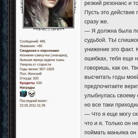
резкий резонанс и т
Пусть это действие
сразу же.
— Я должна была по
судьбой. ТЫ слишком
Сообщений:
485
Уважение:
+80
унижение это факт. 
Сведения о персонаже
:
Алхимик-самоучка (знахарка),
ошибках, тебя еще н
бывшая жрица ордена тьмы.
Умерла от старости
говоришь, как он. Т
Годы жизни: 907–1826
Пол:
Женский
высчитать годы моей
Откуда:
920
Кредиты
:
630
предпочитаете верит
Награды
:
улыбнулась своему 
Последний визит:
но все таки приходи
23.05.2011 01:39
— Что я еще могу ск
что и я. Только он н
поймать маньяка он