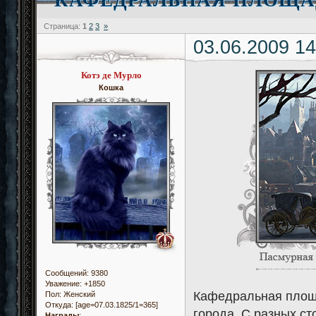
Страница:
1
2
3
»
03.06.2009 14
Котэ де Мурло
Кошка
Сообщений:
9380
Уважение:
+1850
Кафедральная площа
Пол:
Женский
Откуда:
[age=07.03.1825/1=365]
города. С разных ст
Награды
: