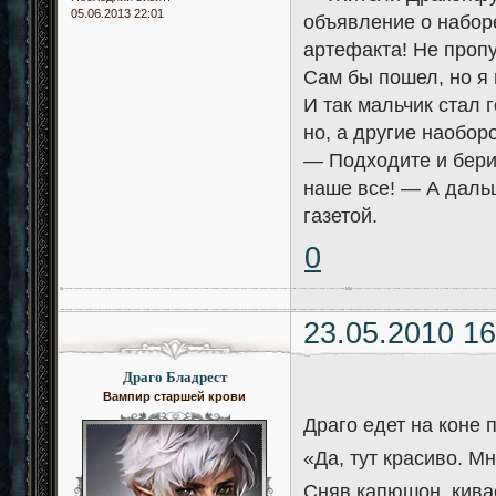
05.06.2013 22:01
объявление о набор
артефакта! Не пропу
Сам бы пошел, но я 
И так мальчик стал 
но, а другие наоборо
— Подходите и бери
наше все! — А даль
газетой.
0
23.05.2010 16
Драго Бладрест
Вампир старшей крови
Драго едет на коне 
«Да, тут красиво. М
Сняв капюшон, кива