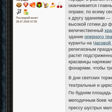
оканчивается главн
оправе, по всему с
к другу зданиями —
Последний визит:
28.07.2026 07:05
высокой готики до ф
величественный
хра
здание
оперного те
куранты на
Часовой
религиозным праздн
растет подстриженн
красавицы наряжают
фонарями, чтобы тро
В дни светских торж
театральные и цирк
По будням площадь 
мелодичным боев ча
прессу шустрых мал