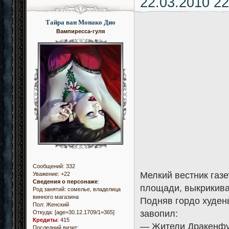
22.03.2010 22
Тайра ван Монако Дио
Вампиресса-гуля
Сообщений:
332
Мелкий вестник газ
Уважение:
+22
Сведения о персонаже
:
площади, выкрикивая
Род занятий: сомелье, владелица
винного магазина
Подняв гордо худеньк
Пол:
Женский
завопил:
Откуда:
[age=30.12.1709/1=365]
Кредиты
:
415
— Жители Дракенфур
Последний визит: