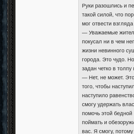
Руки разошлись и п
такой силой, что п
мог отвести взгляда
— Уважаемые жители 
покусал ни в чем не
жизни невинного сущ
города. Это чудо. 
задан четко в толпу
— Нет, не может. Эт
того, чтобы наступи
наступило равенство
смогу удержать влас
помочь этой бедной 
поймать и обезоружи
вас. Я смогу, потому