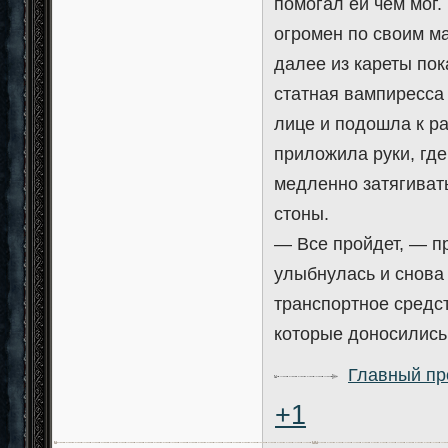
помогал ей чем мог.
огромен по своим м
далее из кареты пок
статная вампиресса 
лице и подошла к ра
приложила руки, гд
медленно затягиват
стоны.
— Все пройдет, — п
улыбнулась и снова 
транспортное средс
которые доносились
Главный пр
+1