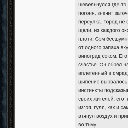
шевельнулся где-то 
погоня, значит зато
переулка. Город не 
щели, из каждого ок
плоти. Сэм бесшумно
от одного запаха в
виноград соком. Ег
счастье. Он обрел 
вплетенный в смрад
шипение вырвалось 
инстинкты подсказыв
своих жителей, его 
изгоя, гуля, как и 
втянул воздух и при
во тьму.