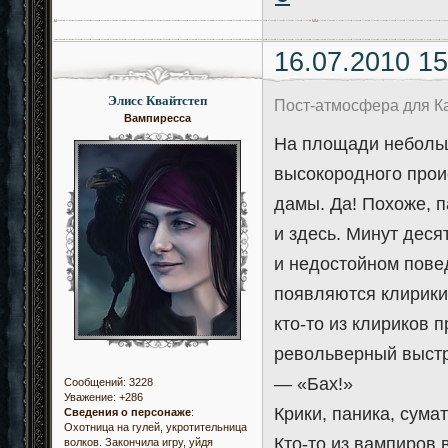
16.07.2010 15
Элисс Квайтстеп
Пост-атмосфера для К
Вампиресса
На площади небольш
высокородного прои
дамы. Да! Похоже, 
и здесь. Минут деся
и недостойном пове
появляются клирики.
кто-то из клириков 
револьверный выст
— «Бах!»
Сообщений:
3228
Уважение:
+286
Крики, паника, сумат
Сведения о персонаже
:
Охотница на гулей, укротительница
Кто-то из вампиров 
волков. Закончила игру, уйдя