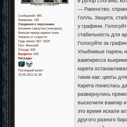
в рупор слоганы, к
— Равенство, справ
Сообщений:
485
Голль. Защита, стаб
Уважение:
+80
Сведения о персонаже
:
у графини. Голосуйт
Алхимик-самоучка (знахарка),
бывшая жрица ордена тьмы.
стабильность для ар
Умерла от старости
Годы жизни: 907–1826
Голосуйте за графи
Пол:
Женский
Откуда:
920
Улыбчивые парень и
Кредиты
:
630
Награды
:
вампиресса выкрики
карета останавлива
Последний визит:
23.05.2011 01:39
такие как: цветы дл
Карета понеслась да
развернулись прямо 
выскочили вампир и
это время искали ап
другого разного бар