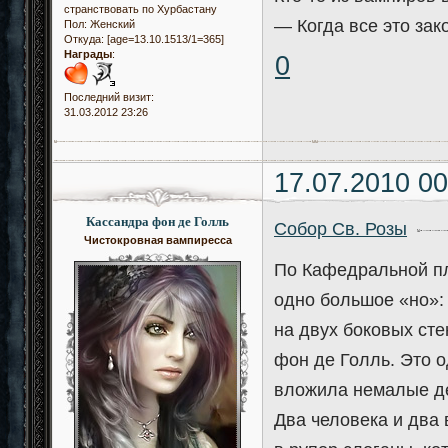
странствовать по Хурбастану
— Когда все это зак
Пол:
Женский
Откуда:
[age=13.10.1513/1=365]
Награды
:
0
Последний визит:
31.03.2012 23:26
17.07.2010 00
Кассандра фон де Голль
Собор Св. Розы
Чистокровная вампиресса
По Кафедральной пл
одно большое «но»:
на двух боковых ст
фон де Голль. Это о
вложила немалые де
Два человека и два 