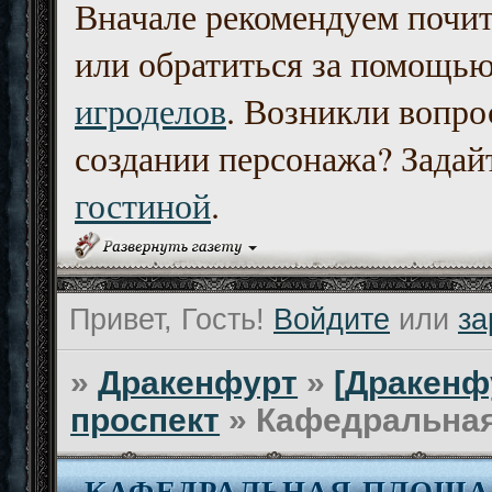
Вначале рекомендуем почи
или обратиться за помощь
игроделов
. Возникли вопро
создании персонажа? Задайт
гостиной
.
Привет, Гость!
Войдите
или
за
»
Дракенфурт
»
[Дракенф
проспект
»
Кафедральна
КАФЕДРАЛЬНАЯ ПЛОЩА