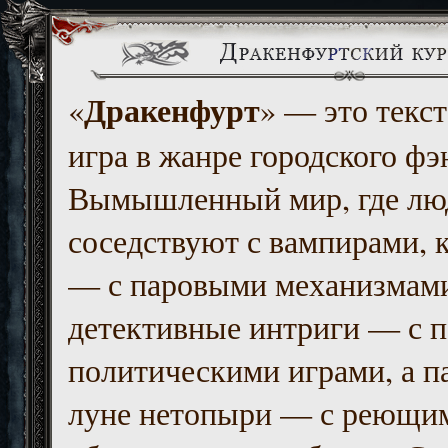
Дракенфурт
«
» — это текст
игра в жанре городского фэ
Вымышленный мир, где люд
соседствуют с вампирами, к
— с паровыми механизмам
детективные интриги — с 
политическими играми, а п
луне нетопыри — с реющи