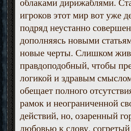
облаками дирижаблями. Ст
игроков этот мир вот уже д
подряд неустанно совершен
дополняясь новыми статьям
новые черты. Слишком жив
правдоподобный, чтобы пр
логикой и здравым смыслом
обещает полного отсутств
рамок и неограниченной с
действий, но, озаренный го
любовью к слову, согретый