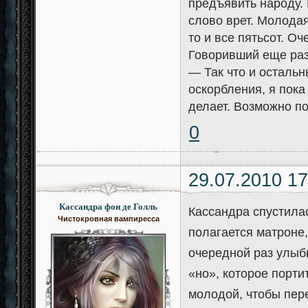
предъявить народу. 
слово врет. Молодая
то и все пятьсот. О
Говоривший еще раз
— Так что и остальн
оскорбления, я пока
делает. Возможно п
0
29.07.2010 17
Кассандра фон де Голль
Кассандра спустилас
Чистокровная вампиресса
полагается матроне,
очередной раз улыбн
«но», которое порт
молодой, чтобы пере