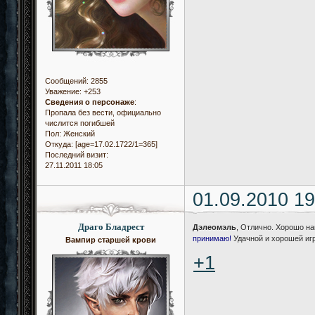
Сообщений:
2855
Уважение:
+253
Сведения о персонаже
:
Пропала без вести, официально
числится погибшей
Пол:
Женский
Откуда:
[age=17.02.1722/1=365]
Последний визит:
27.11.2011 18:05
01.09.2010 19
Драго Бладрест
Дэлеомэль
, Отлично. Хорошо на
принимаю!
Удачной и хорошей иг
Вампир старшей крови
+1