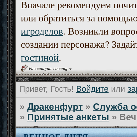
Вначале рекомендуем почи
или обратиться за помощь
игроделов
. Возникли вопро
создании персонажа? Задайт
гостиной
.
Привет, Гость!
Войдите
или
за
»
Дракенфурт
»
Служба о
»
Принятые анкеты
»
Веч
ВЕЧНОЕ ДИТЯ...