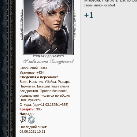
интересна. Я бы хотел Вас попро
столь милой особы!
+1
Сообщений:
2083
Уважение:
+434
Сведения о персонаже
:
Воин. Наемник. Убийца. Рыцарь.
Наркоман. Бывший глава клана
Бладрестов. Пропал без вести,
официально числится погибшим
Пол:
Мужской
Откуда:
[age=11.03.1525/1=365]
Кредиты
:
305
Награды
:
Последний визит:
09.06.2021 10:21