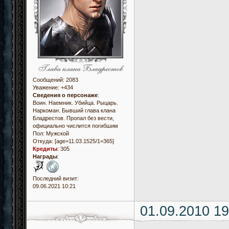
Сообщений:
2083
Уважение:
+434
Сведения о персонаже
:
Воин. Наемник. Убийца. Рыцарь.
Наркоман. Бывший глава клана
Бладрестов. Пропал без вести,
официально числится погибшим
Пол:
Мужской
Откуда:
[age=11.03.1525/1=365]
Кредиты
:
305
Награды
:
Последний визит:
09.06.2021 10:21
01.09.2010 19