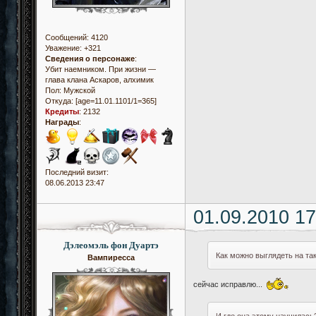
Сообщений:
4120
Уважение:
+321
Сведения о персонаже
:
Убит наемником. При жизни —
глава клана Аскаров, алхимик
Пол:
Мужской
Откуда:
[age=11.01.1101/1=365]
Кредиты
:
2132
Награды
:
Последний визит:
08.06.2013 23:47
01.09.2010 17
Дэлеомэль фон Дуартэ
Как можно выглядеть на та
Вампиресса
сейчас исправлю...