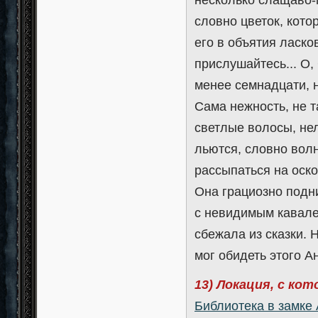
словно цветок, кото
его в объятия ласко
прислушайтесь... О,
менее семнадцати, н
Сама нежность, не т
светлые волосы, нел
льются, словно волн
рассыпаться на оско
Она грациозно подн
с невидимым кавале
сбежала из сказки. 
мог обидеть этого А
13) Локация, с ко
Библиотека в замке