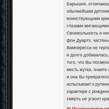
Барышня, отличающа
обычнейшим детским
воинствующими крика
глазами мигающими.
Своевольность и не
фон Дуартэ, частень
Вампиресса не терпи
и долго добивалась
того, что Вы посмел
месть жутка, знаете
и она бы превратила
испытывает к рутинн
характере с рождение
смерть не угасит кр
8) Псионические с