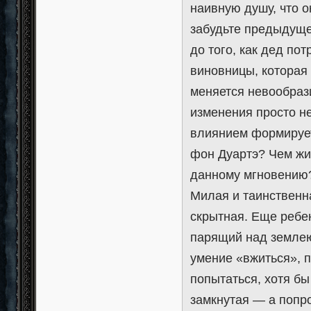
наивную душу, что 
забудьте предыдуще
до того, как дед по
виновницы, которая
меняется невообраз
изменения просто н
влиянием формирует
фон Дуартэ? Чем жив
данному мгновению
Милая и таинственн
скрытная. Еще ребен
парящий над землею
умение «вжиться», п
попытаться, хотя бы
замкнутая — а попро