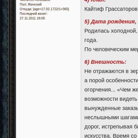
Пол:
Женский
Кайтиф Грассаторов
Откуда:
[age=17.02.1722/1=365]
Последний визит:
27.11.2011 18:05
5) Дата рождения,
Родилась холодной, 
года.
По человеческим мер
6) Внешность:
Не отражаются в зе
а порой особенност
огорчения... «Чем ж
возможности видеть
вынужденные заказы
неслышными шагами 
дорог, истрепывая б
искусства. Время со