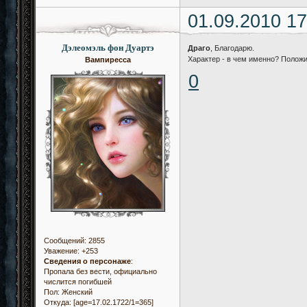
01.09.2010 17
Дэлеомэль фон Дуартэ
Драго
, Благодарю.
Характер - в чем именно? Положи
Вампиресса
0
Сообщений:
2855
Уважение:
+253
Сведения о персонаже
:
Пропала без вести, официально
числится погибшей
Пол:
Женский
Откуда:
[age=17.02.1722/1=365]