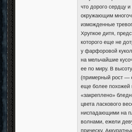
что дорого сердцу и
окружающим многоч
изможденные тревог
Хрупкое дитя, пред
которого еще не до
у фарфоровой кукол
на мельчайшие кусо
ее по миру. В высо
(примерный рост — 
еще более похожей н
«закреплено» бледн
цвета ласкового ве
ниспадающими на пл
волнами, ежели дев
прическу. Аккуратн