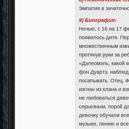
Эмпатия в зачаточн
9) Биография:
Ночью, с 16 на 17 ф
появилось дитя. Пе
множественным изви
протянув руки за ре
«Дэлеомэль, какой 
фон Дуартэ, наблюд
посапывать. Отец, 
изгнан из клана и в
не любоваться дево
серьезным, порой д
девочку обучали все
музыке, пению и все