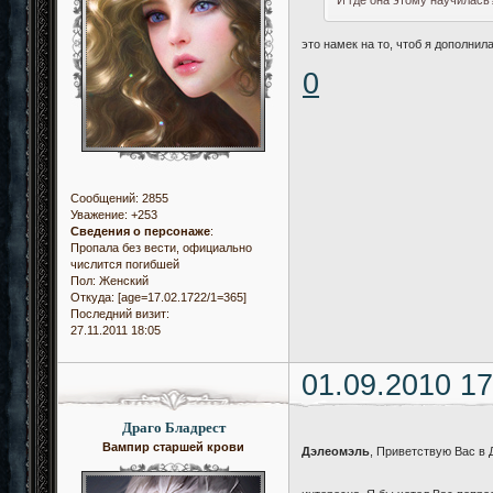
И где она этому научилась
это намек на то, чтоб я дополнил
0
Сообщений:
2855
Уважение:
+253
Сведения о персонаже
:
Пропала без вести, официально
числится погибшей
Пол:
Женский
Откуда:
[age=17.02.1722/1=365]
Последний визит:
27.11.2011 18:05
01.09.2010 17
Драго Бладрест
Вампир старшей крови
Дэлеомэль
, Приветствую Вас в 