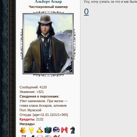
Альберт Аскар
Уху, хочу узнать за что и как бы
Чистокровный вампир
0
Сообщений:
4120
Уважение:
+321
Сведения о персонаже
:
Убит наемником. При жизни —
глава клана Аскаров, алхимик
Пол:
Мужской
Откуда:
[age=11.01.1101/1=365]
Кредиты
:
2132
Награды
: