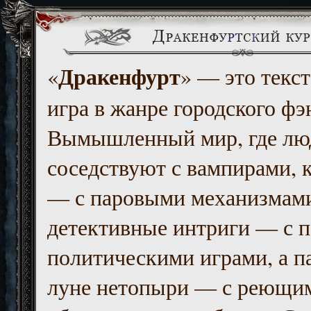
Дракенфурт
«
» — это текст
игра в жанре городского фэ
Вымышленный мир, где люд
соседствуют с вампирами, к
— с паровыми механизмам
детективные интриги — с 
политическими играми, а п
луне нетопыри — с реющи