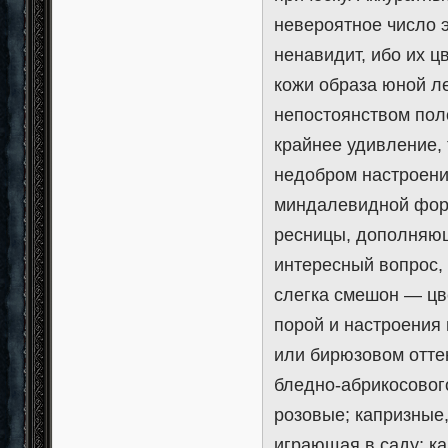
невероятное число 
ненавидит, ибо их 
кожи образа юной ле
непостоянством пол
крайнее удивление, 
недобром настроении
миндалевидной формы
ресницы, дополняющ
интересный вопрос, 
слегка смешон — цв
порой и настроения
или бирюзовом оттен
бледно-абрикосового
розовые; капризные
играющая в саду; ка