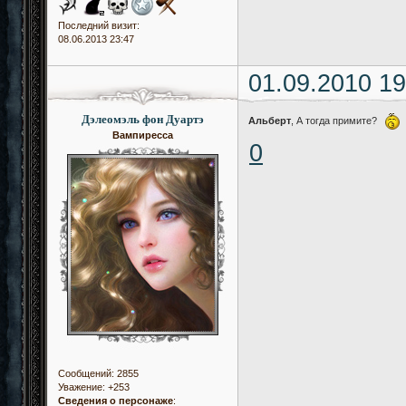
Последний визит:
08.06.2013 23:47
01.09.2010 19
Дэлеомэль фон Дуартэ
Альберт
, А тогда примите?
Вампиресса
0
Сообщений:
2855
Уважение:
+253
Сведения о персонаже
: