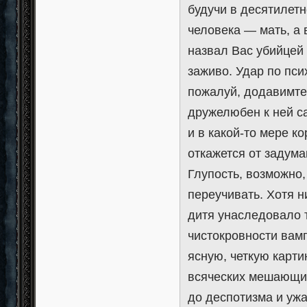
будучи в десятилетн
человека — мать, а 
назвал Вас убийцей 
заживо. Удар по пс
пожалуй, додавимте
дружелюбен к ней са
и в какой-то мере к
откажется от задума
Глупость, возможно,
переучивать. Хотя н
дитя унаследовало т
чистокровности вам
ясную, четкую карти
всяческих мешающих
до деспотизма и уж