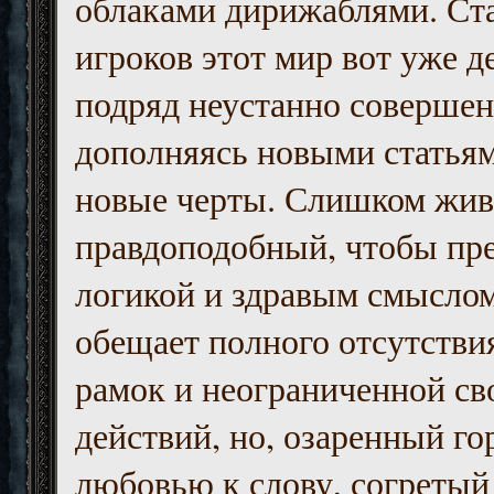
облаками дирижаблями. Ст
игроков этот мир вот уже д
подряд неустанно совершен
дополняясь новыми статьям
новые черты. Слишком жив
правдоподобный, чтобы пр
логикой и здравым смыслом
обещает полного отсутств
рамок и неограниченной с
действий, но, озаренный го
любовью к слову, согретый