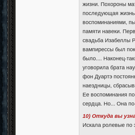
жизни. Похороны мат
последующая жизнь 
воспоминаниями, пыт
памяти навеки. Перв
свадьба Изабеллы Ре
вампирессы был пок
было.... Наконец-т
уговорила брата науч
фон Дуартэ постоян
наездницы, сбрасыва
Ее воспоминания по
сердца. Но... Она п
10) Откуда вы узн
Искала ролевые по э