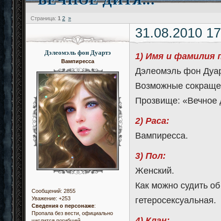
Страница:
1
2
»
31.08.2010 17
Дэлеомэль фон Дуартэ
1) Имя и фамилия 
Вампиресса
Дэлеомэль фон Дуа
Возможные сокращен
Прозвище: «Вечное 
2) Раса:
Вампиресса.
3) Пол:
Женский.
Как можно судить об
Сообщений:
2855
гетеросексуальная.
Уважение:
+253
Сведения о персонаже
:
Пропала без вести, официально
4) Клан:
числится погибшей