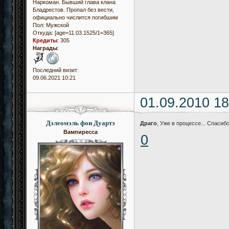
Наркоман. Бывший глава клана
Бладрестов. Пропал без вести,
официально числится погибшим
Пол:
Мужской
Откуда:
[age=11.03.1525/1=365]
Кредиты
:
305
Награды
:
Последний визит:
09.06.2021 10:21
01.09.2010 18
Дэлеомэль фон Дуартэ
Драго
, Уже в процессе... Спасибо
Вампиресса
0