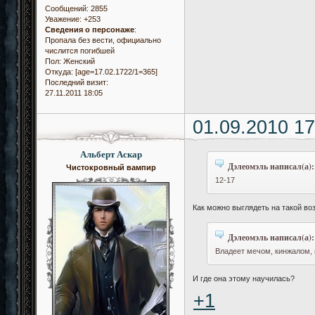
Сообщений:
2855
Уважение:
+253
Сведения о персонаже
:
Пропала без вести, официально
числится погибшей
Пол:
Женский
Откуда:
[age=17.02.1722/1=365]
Последний визит:
27.11.2011 18:05
01.09.2010 17
Альберт Аскар
Дэлеомэль написал(а):
Чистокровный вампир
12-17
Как можно выглядеть на такой во
Дэлеомэль написал(а):
Владеет мечом, кинжалом, 
И где она этому научилась?
+1