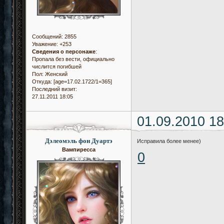
Сообщений:
2855
Уважение:
+253
Сведения о персонаже
:
Пропала без вести, официально
числится погибшей
Пол:
Женский
Откуда:
[age=17.02.1722/1=365]
Последний визит:
27.11.2011 18:05
01.09.2010 18
Дэлеомэль фон Дуартэ
Исправила более менее)
Вампиресса
0