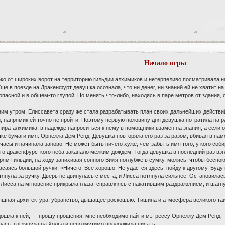
Начало игры
ко от широких ворот на территорию гильдии алхимиков и нетерпеливо посматривала н
ще в поезде на Дракенфурт девушка осознала, что ни денег, ни знаний ей не хватит н
опасной и в общем-то глупой. Но менять что-либо, находясь в паре метров от здания,
ним утром, Елиссавета сразу же стала разрабатывать план своих дальнейших действи
, напрямик ей точно не пройти. Поэтому первую половину дня девушка потратила на р
пира-алхимика, в надежде напроситься к нему в помощники взамен на знания, а если о
ке бумаги имя. Орнелла Дем Ренд. Девушка повторяла его раз за разом, вбивая в пам
 часы и начинала заново. Не может быть ничего хуже, чем забыть имя того, у кого со
го дракенфурсткого неба закапало мелким дождем. Тогда девушка в последний раз взг
рям Гильдии, на ходу запихивая сонного Виля поглубже в сумку, молясь, чтобы бесп
 касаясь большой ручки. «Ничего. Все хорошо. Не удастся здесь, пойду к другому. Буду
янула за ручку. Дверь не двинулась с места, и Лисса потянула сильнее. Остановилас
. Лисса на мгновение прикрыла глаза, справляясь с накатившим раздражением, и шагну
ящная архитектура, убранство, дышащее роскошью. Тишина и атмосфера великого таи
ошла к ней, — прошу прощения, мне необходимо найти мэтрессу Орнеллу Дем Ренд.
ась, взглянула на Хольд и невозмутимо продолжила писать.