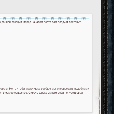
 данной локации, перед началом поста вам следует поставить
ze][/color]

е формы. Не то чтобы мальчишка вообще мог оперировать подобными
ться в самое существо. Сиречь шибко умным себя почувствовал