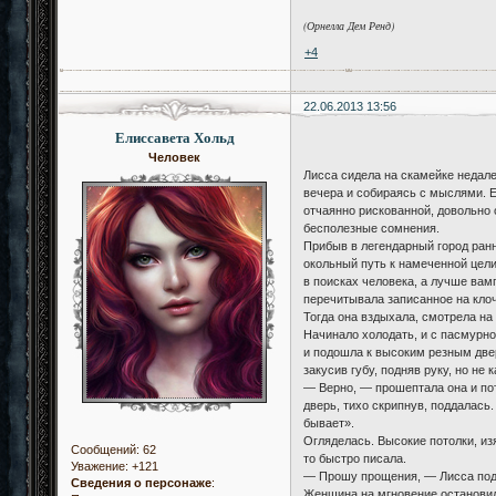
(Орнелла Дем Ренд)
+4
22.06.2013 13:56
Елиссавета Хольд
Человек
Лисса сидела на скамейке недале
вечера и собираясь с мыслями. Е
отчаянно рискованной, довольно 
бесполезные сомнения.
Прибыв в легендарный город ран
окольный путь к намеченной цели
в поисках человека, а лучше вам
перечитывала записанное на клоч
Тогда она вздыхала, смотрела на
Начинало холодать, и с пасмурно
и подошла к высоким резным две
закусив губу, подняв руку, но не
— Верно, — прошептала она и пот
дверь, тихо скрипнув, поддалась
бывает».
Огляделась. Высокие потолки, из
Сообщений:
62
то быстро писала.
Уважение:
+121
— Прошу прощения, — Лисса под
Сведения о персонаже
:
Женщина на мгновение остановил