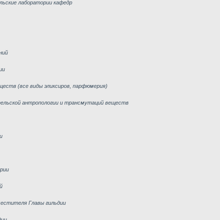
льские лаборатории кафедр
ний
ии
ществ (все виды эликсиров, парфюмерия)
тельской антропологии и трансмутаций веществ
и
ории
й
аместителя Главы гильдии
дии