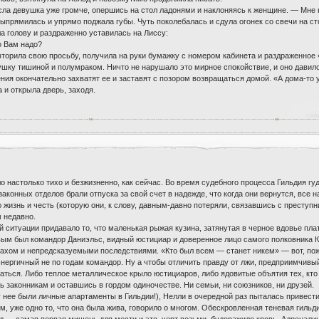
а девушка уже громче, опершись на стол ладонями и наклоняясь к женщине. — Мне 
выпрямилась и упрямо поджала губы. Чуть поколебалась и сдула огонек со свечи на 
а голову и раздраженно уставилась на Лиссу:
о Вам надо?
торила свою просьбу, получила на руки бумажку с номером кабинета и раздраженное 
шку тишиной и полумраком. Ничто не нарушало это мирное спокойствие, и оно давило
ения окончательно захватят ее и заставят с позором возвращаться домой. «А дома-то
 и открыла дверь, заходя.
о настолько тихо и безжизненно, как сейчас. Во время судебного процесса Гильдия гу
аконных отделов брали отпуска за свой счет в надежде, что когда они вернутся, все
 жизнь и честь (которую они, к слову, давным-давно потеряли, связавшись с преступн
 недавно.
 ситуации придавало то, что маленькая рыжая кузина, затянутая в черное вдовье пла
вым был командор Даниэльс, видный юстициар и доверенное лицо самого полковника К
махом и непредсказуемыми последствиями. «Кто был всем — станет никем» — вот, по
нергичный не по годам командор. Ну а чтобы отличить правду от лжи, предприимчивы
ваться. Либо теплое металлическое крыло юстициаров, либо ядовитые объятия тех, кто
ь законникам и оставшись в гордом одиночестве. Ни семьи, ни союзников, ни друзей.
, у нее были личные апартаменты в Гильдии!), Нелли в очередной раз пыталась привес
, уже одно то, что она была жива, говорило о многом. Обескровленная теневая гиль
нд — самая первая мишень для мести и это, черт возьми, будоражило кровь. Адреналин