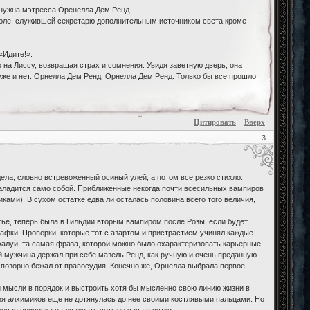
нужна мэтресса Оренелла Дем Ренд.
столе, служившей секретарю дополнительным источником света кроме
«Идите!».
 на Лиссу, возвращая страх и сомнения. Увидя заветную дверь, она
 уже и нет. Орнелла Дем Ренд. Орнелла Дем Ренд. Только бы все прошло
Цитировать
Вверх
3
дела, словно встревоженный осиный улей, а потом все резко стихло.
 наладится само собой. Приближенные некогда почти всесильных вампиров
иками). В сухом остатке едва ли осталась половина всего того величия,
тье, теперь была в Гильдии вторым вампиром после Розы, если будет
афки. Проверки, которые тот с азартом и пристрастием учинял каждые
жалуй, та самая фраза, которой можно было охарактеризовать карьерные
й мужчина держал при себе мазель Ренд, как ручную и очень преданную
 позорно бежал от правосудия. Конечно же, Орнелла выбрала первое,
ти мысли в порядок и выстроить хотя бы мысленно свою линию жизни в
дия алхимиков еще не дотянулась до нее своими костлявыми пальцами. Но
овая прививка на двадцать четыре часа в сутки...