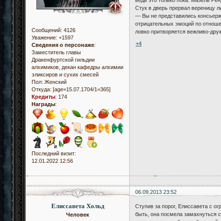
Стук в дверь прервал вереницу 
— Вы не представились консьерж
отрицательных эмоций по отношен
Сообщений:
4126
ловко притворяется вежливо-друж
Уважение:
+1597
+4
Сведения о персонаже
:
Заместитель главы
Дракенфуртской гильдии
алхимиков, декан кафедры алхимии
эликсиров и сухих смесей
Пол:
Женский
Откуда:
[age=15.07.1704/1=365]
Кредиты
:
174
Награды
:
Последний визит:
12.01.2022 12:56
06.09.2013 23:52
Елиссавета Хольд
Ступив за порог, Елиссавета с о
быть, она посмела замахнуться 
Человек