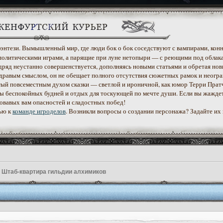
 фэнтези. Вымышленный мир, где люди бок о бок соседствуют с вампирами, конн
политическими играми, а парящие при луне нетопыри — с реющими под облак
дряд неустанно совершенствуется, дополняясь новыми статьями и обретая нов
дравым смыслом, он не обещает полного отсутствия сюжетных рамок и неогр
етый повсеместным духом сказки — светлой и ироничной, как юмор Терри Прат
уеты беспокойных будней и отдых для тоскующей по мечте души. Если вы жажде
ровавых вам опасностей и сладостных побед!
ью к
команде игроделов
. Возникли вопросы о создании персонажа? Задайте их
»
Штаб-квартира гильдии алхимиков