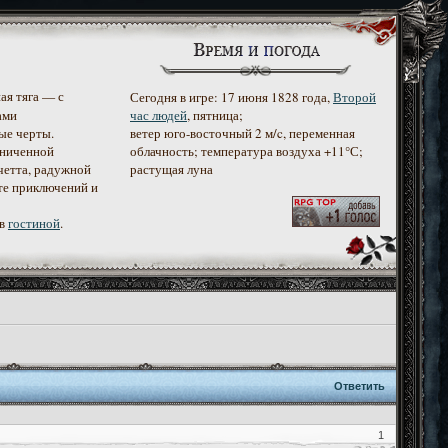
ая тяга — с
Сегодня в игре: 17 июня 1828 года,
Второй
ами
час людей
, пятница;
ые черты.
ветер юго-восточный 2 м/c, переменная
аниченной
облачность; температура воздуха +11°С;
четта, радужной
растущая луна
те приключений и
 в
гостиной
.
Ответить
1