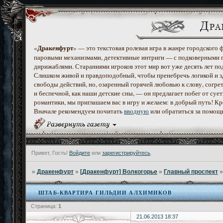
Дракенфурт
«
» — это текстовая ролевая игра в жанре городского
паровыми механизмами, детективные интриги — с подковерными 
дирижаблями. Стараниями игроков этот мир вот уже десять лет по
Слишком живой и правдоподобный, чтобы пренебречь логикой и з
свободы действий, но, озаренный горячей любовью к слову, согр
и беспечной, как наши детские сны, — он предлагает побег от с
романтики, мы приглашаем вас в игру и желаем: в добрый путь! К
Вначале рекомендуем почитать
вводную
или обратиться за помощ
Привет, Гость!
Войдите
или
зарегистрируйтесь
.
»
Дракенфурт
»
[Дракенфурт] Волкогорье
»
Главный проспект
ШТАБ-КВАРТИРА ГИЛЬДИИ АЛХИМИКОВ
Страница:
1
21.06.2013 18:37