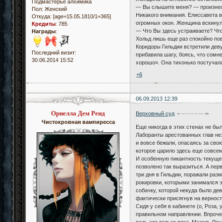
Подмастерье алхимика
— Вы слышите меня? — произнесл
Пол:
Женский
Никакого внимания. Елиссавета 
Откуда:
[age=15.05.1810/1=365]
огромных окон. Женщина вскинул
Кредиты
:
785
— Что Вы здесь устраиваете? Чт
Награды
:
Хольд лишь еще раз спокойно пов
Коридоры Гильдии встретили деву
Последний визит:
прибавила шагу, боясь, что сомн
30.06.2014 15:52
хорошо». Она тихонько постучала
+6
06.09.2013 12:39
Орнелла Дем Ренд
Верховный суд
Чистокровная вампиресса
Еще никогда в этих стенах не был
Лаборанты арестованных глав нез
и вовсе бежали, опасаясь за свою
которое царило здесь еще совсем
И особенную пикантность текущей
позволено так выразиться. А пер
три дня в Гильдии, поражали раз
рокировки, которыми занимался э
собачку, которой некуда было де
фактически присягнув на верност
Сидя у себя в кабинете (о, Роза
правильном направлении. Впрочем
ведь это только пока. Мазель Ре