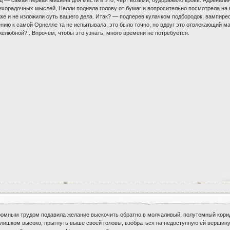
лихорадочных мыслей, Нелли подняла голову от бумаг и вопросительно посмотрела на
ке и не изложили суть вашего дела. Итак? — подперев кулачком подбородок, вампире
ию к самой Орнелле та не испытывала, это было точно, но вдруг это отвлекающий м
елюбной?.. Впрочем, чтобы это узнать, много времени не потребуется.
громным трудом подавила желание выскочить обратно в молчаливый, полутемный корид
слишком высоко, прыгнуть выше своей головы, взобраться на недоступную ей вершин