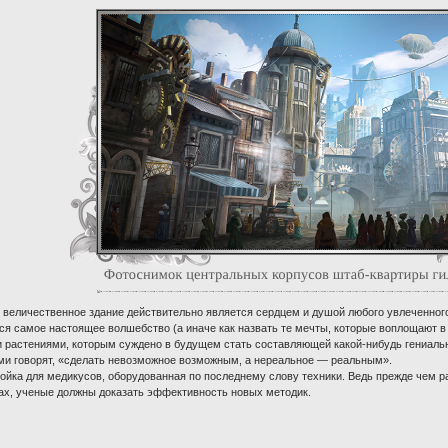
то величественное здание действительно является сердцем и душой любого увлеченног
ится самое настоящее волшебство (а иначе как назвать те мечты, которые воплощают
 растениями, которым суждено в будущем стать составляющей какой-нибудь гениаль
ами говорят, «сделать невозможное возможным, а нереальное — реальным».
ройка для медикусов, оборудованная по последнему слову техники. Ведь прежде че
ах, ученые должны доказать эффективность новых методик.