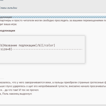
Главы гильдии
одлокации
 партнеры и просто читатели могли свободно проследить за вашими перемещениями по
дит ваша игра:
подлокации
b]Название подлокации[/b][/color]

[size=8]-----------------------------------------------------[/si
------
казалось, что у него заворачиваются веки, а пальцы приобрели странные гротескны
аньше глухо ударялось о щит его непробиваемой тупости, внезапно начало просачива
и... да что там! И тех не прочел.
а, Поль наконец выдохнул: