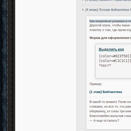
-----------------------------------------------------
[4 этаж] Личная библиотека 
Как правильно указывать п
Дорогой игрок, чтобы ваши
отметку о том, где происхо
Форма для оформления 
Выделить код
[color=#023f50][
[color=#C1C1C1]
*пост*
Пример:
[1 этаж] Библиотека
-----------------------------------------------
В какой-то момент Полю по
словами, но все то, что р
оборванец, от силы три книг
Благоговейно выпучив глаз
— А еще осталось?