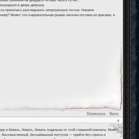
 вошедшую в дверь девушку.
сса принялась разглядывать непрошенную гостью. Никаких
аневр? Может эта очаровательная рыжая лисичка послана ее врагами, и
Цитировать
Вверх
4
ор и бежать, бежать, бежать подальше от этой страшной комнаты. Может
у. Бессмысленный, бесшабашный поступок — прийти без спроса и