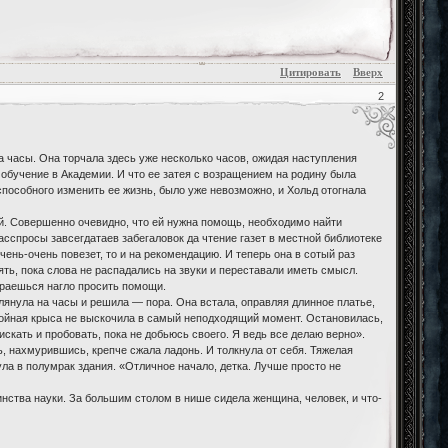
Цитировать
Вверх
2
а часы. Она торчала здесь уже несколько часов, ожидая наступления
а обучение в Академии. И что ее затея с возращением на родину была
 способного изменить ее жизнь, было уже невозможно, и Хольд отогнала
й. Совершенно очевидно, что ей нужна помощь, необходимо найти
асспросы завсегдатаев забегаловок да чтение газет в местной библиотеке
чень-очень повезет, то и на рекомендацию. И теперь она в сотый раз
ять, пока слова не распадались на звуки и переставали иметь смысл.
бираешься нагло просить помощи.
лянула на часы и решила — пора. Она встала, оправляя длинное платье,
окойная крыса не выскочила в самый неподходящий момент. Остановилась,
 искать и пробовать, пока не добьюсь своего. Я ведь все делаю верно».
ь, нахмурившись, крепче сжала ладонь. И толкнула от себя. Тяжелая
ла в полумрак здания. «Отличное начало, детка. Лучше просто не
нства науки. За большим столом в нише сидела женщина, человек, и что-