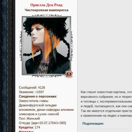
Орнелла Дем Ренд
Чистокровная вампиресса
Сообщений:
4126
Как гласит известная картина, э
Уважение:
+1597
Сведения о персонаже
:
верховного собрания, но и твор
Заместитель главы
и теплицы с экспериментальными
Дракенфуртской гильдии
и людей, пытающихся, как они с
алхимиков, декан кафедры алхимии
Так же имеется отдельная прист
эликсиров и сухих смесей
к применению на людях и вампир
Пол:
Женский
Откуда:
[age=15.07.1704/1=365]
Подлокации:
Кредиты
:
174
-----------------------------------------------------
Награды
: