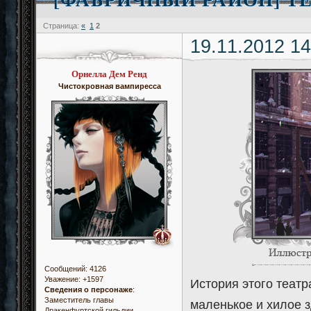
Страница:
«
1
2
19.11.2012 14
Орнелла Дем Ренд
Чистокровная вампиресса
Сообщений:
4126
Уважение:
+1597
История этого театра
Сведения о персонаже
:
Заместитель главы
маленькое и хилое 
Дракенфуртской гильдии