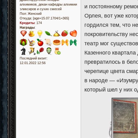
алхимиков, декан кафедры алхимии
и постоянному ремо
эликсиров и сухих смесей
Пол:
Женский
Орлея, вот уже кото
Откуда:
[age=15.07.1704/1=365]
Кредиты
:
174
гордился тем, что н
Награды
:
покровительству не
театр мог существо
Казенного квартала
Последний визит:
превратилось в бело
12.01.2022 12:56
черепице цвета сма
в народе — «Изумруд
который шел у них 