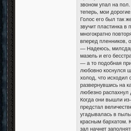
звоном упал на пол
теперь, мои дорогие
Голос его был так ж
звучит пластинка в 
многократно повторя
вперед пленников, 
— Надеюсь, милсдар
мазель и его бесстр
— а то подобная пр
любовно коснулся щ
холод, что исходил 
развернувшись на к
любезно распахнул 
Когда они вышли из-
предстал величеств
угадывалась в пыльн
красным бархатом. К
зал начнет заполня