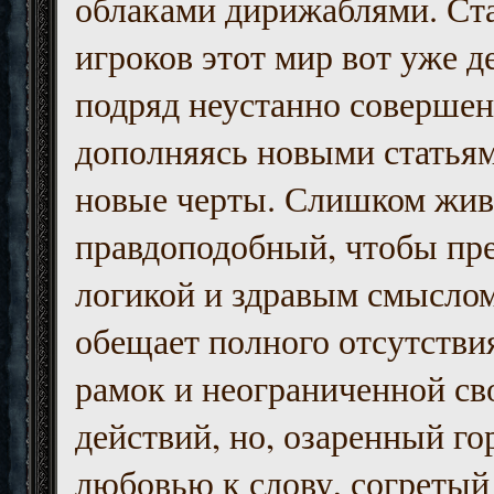
облаками дирижаблями. Ст
игроков этот мир вот уже д
подряд неустанно совершен
дополняясь новыми статьям
новые черты. Слишком жив
правдоподобный, чтобы пр
логикой и здравым смыслом
обещает полного отсутств
рамок и неограниченной с
действий, но, озаренный го
любовью к слову, согретый