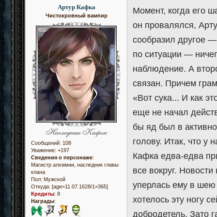
Артур Кафка
Момент, когда его ш
Чистокровный вампир
он провалялся, Арту
сообразил другое — 
по ситуации — ничег
наблюдение. А втор
связан. Причем грам
«Вот сука... И как э
еще не начал действ
бы яд был в активно
голову. Итак, что у 
Сообщений:
108
Уважение:
+197
Кафка едва-едва при
Сведения о персонаже
:
Магистр алхимии, наследник главы
все вокруг. Новости
клана
Пол:
Мужской
уперлась ему в шею 
Откуда:
[age=11.07.1628/1=365]
Кредиты
:
8
хотелось эту ногу се
Награды
:
добродетель. Зато га