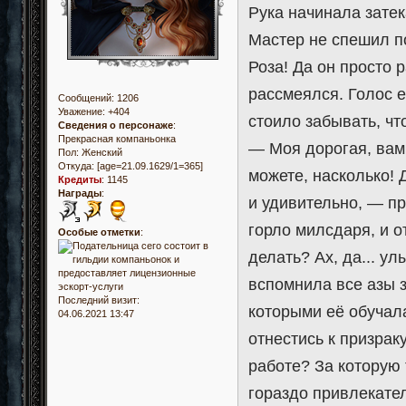
Рука начинала затек
Мастер не спешил п
Роза! Да он просто 
рассмеялся. Голос е
Сообщений:
1206
Уважение:
+404
стоило забывать, чт
Сведения о персонаже
:
Прекрасная компаньонка
— Моя дорогая, вам
Пол:
Женский
Откуда:
[age=21.09.1629/1=365]
можете, насколько! 
Кредиты
:
1145
Награды
:
и удивительно, — пр
горло милсдаря, и о
Особые отметки
:
делать? Ах, да... у
вспомнила все азы 
Последний визит:
которыми её обучала
04.06.2021 13:47
отнестись к призрак
работе? За которую 
гораздо привлекате