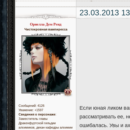
23.03.2013 13
Орнелла Дем Ренд
Чистокровная вампиресса
Сообщений:
4126
Если юная ликом ва
Уважение:
+1597
Сведения о персонаже
:
рассматривать ее, н
Заместитель главы
Дракенфуртской гильдии
ошибалась. Увы и ах
алхимиков, декан кафедры алхимии