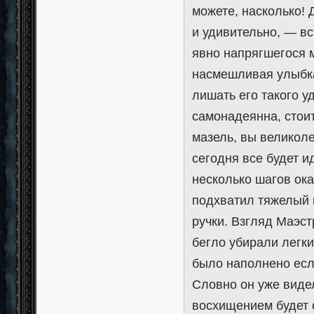
можете, насколько! 
и удивительно, — вс
явно напрягшегося 
насмешливая улыбка 
лишать его такого у
самонадеянна, стоит
мазель, вы великоле
сегодня все будет и
несколько шагов ок
подхватил тяжелый 
ручки. Взгляд Маэс
бегло убирали легки
было наполнено есл
Словно он уже видел
восхищением будет 