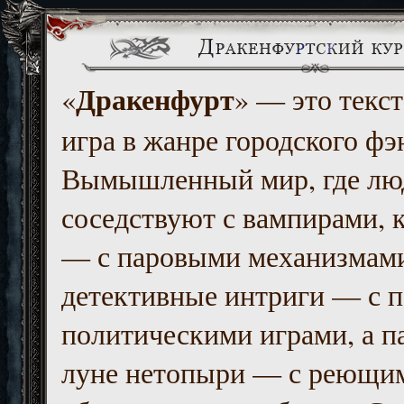
Дракенфурт
«
» — это текст
игра в жанре городского фэ
Вымышленный мир, где люд
соседствуют с вампирами, к
— с паровыми механизмам
детективные интриги — с 
политическими играми, а п
луне нетопыри — с реющи