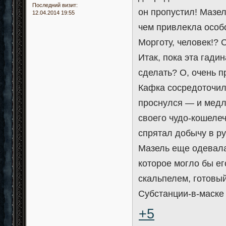
Последний визит:
он пропустил! Мазел
12.04.2014 19:55
чем привлекла особо
Морготу, человек!? 
Итак, пока эта гади
сделать? О, очень пр
Кафка сосредоточилс
проснулся — и медл
своего чудо-кошелеч
спрятал добычу в ру
Мазель еще одевалас
которое могло бы ег
скальпелем, готовы
Субстанции-в-маске 
+5