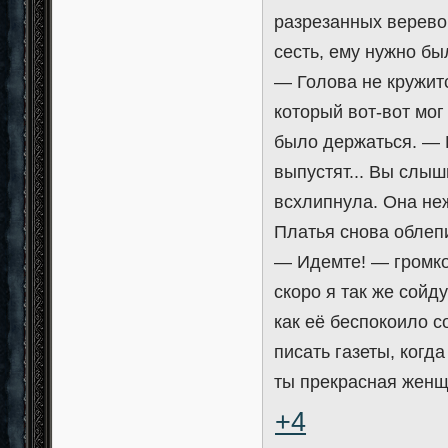
разрезанных верево
сесть, ему нужно бы
— Голова не кружит
который вот-вот мог
было держаться. — 
выпустят... Вы слы
всхлипнула. Она неж
Платья снова облепи
— Идемте! — громко 
скоро я так же сойд
как её беспокоило с
писать газеты, когда
ты прекрасная женщ
+4