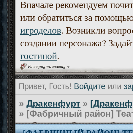
Вначале рекомендуем почи
или обратиться за помощь
игроделов
. Возникли вопро
создании персонажа? Задайт
гостиной
.
Привет, Гость!
Войдите
или
за
»
Дракенфурт
»
[Дракенф
»
[Фабричный район] Теа
[ФАБРИЧНЫЙ РАЙОН] ТЕ