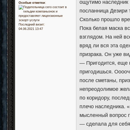
ощутимо наследник 
Особые отметки
:
посланница Дезири 
Сколько прошло врем
Последний визит:
Пока белая маска в
04.06.2021 13:47
взглядом. На ней в
вряд ли вся эта оде
призрака. Он уже ви
— Пригодится, еще к
пригодишься. Ооооч
после сметаны, приз
непреодолимое жела
по коридору, послед
плечо наследника. «
мысленный вопрос п
— сделала для себя