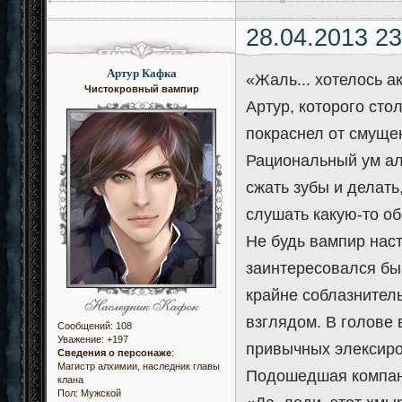
28.04.2013 23
Артур Кафка
«Жаль... хотелось ак
Чистокровный вампир
Артур, которого сто
покраснел от смущен
Рациональный ум алх
сжать зубы и делать,
слушать какую-то о
Не будь вампир нас
заинтересовался бы
крайне соблазнител
взглядом. В голове 
Сообщений:
108
Уважение:
+197
привычных элексиро
Сведения о персонаже
:
Магистр алхимии, наследник главы
Подошедшая компань
клана
Пол:
Мужской