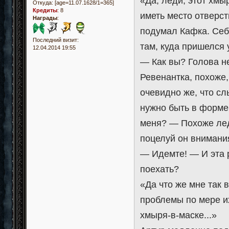
«Да, леди, этот хмы
Откуда:
[age=11.07.1628/1=365]
Кредиты
:
8
иметь место отверст
Награды
:
подумал Кафка. Себ
Последний визит:
там, куда пришелся 
12.04.2014 19:55
— Как вы? Голова н
Ревенантка, похоже,
очевидно же, что сл
нужно быть в форме,
меня? — Похоже лед
поцелуй он внимани
— Идемте! — И эта 
поехать?
«Да что же мне так 
проблемы по мере и
хмыря-в-маске...»