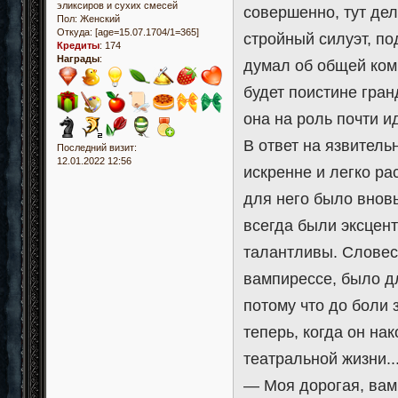
эликсиров и сухих смесей
совершенно, тут де
Пол:
Женский
Откуда:
[age=15.07.1704/1=365]
стройный силуэт, п
Кредиты
:
174
Награды
:
думал об общей ком
будет поистине гран
она на роль почти и
В ответ на язвител
Последний визит:
12.01.2022 12:56
искренне и легко р
для него было внов
всегда были эксцент
талантливы. Словес
вампирессе, было дл
потому что до боли 
теперь, когда он на
театральной жизни..
— Моя дорогая, вам