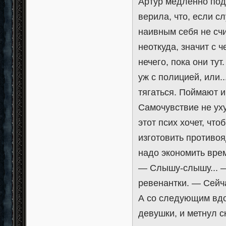
Артур медленно под
верила, что, если с
наивным себя не счи
неоткуда, значит с 
нечего, пока они тут
уж с полицией, или.
тягаться. Поймают и
Самочувствие не ух
этот псих хочет, что
изготовить противояд
надо экономить вре
— Слышу-слышу... —
ревенантки. — Сейча
А со следующим вдох
девушки, и метнул с