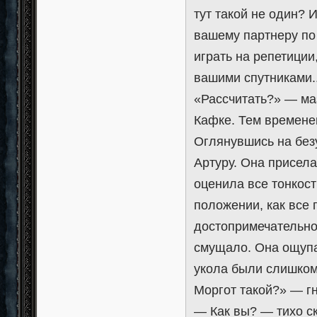
тут такой не один? 
вашему партнеру по 
играть на репетиции,
вашими спутниками..
«Рассчитать?» — ма
Кафке. Тем времене
Оглянувшись на без
Артуру. Она присела
оценила все тонкос
положении, как все
достопримечательно
смущало. Она ощупа
укола были слишком
Моргот такой?» — г
— Как вы? — тихо ск