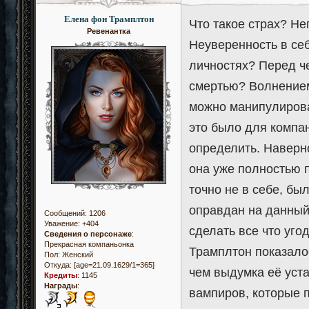
Елена фон Трамплтон
Что такое страх? Н
Ревенантка
Неуверенность в се
личностях? Перед ч
смертью? Волнением
можно манипулирова
это было для компа
определить. Наверно,
она уже полностью п
точно не в себе, бы
оправдан на данный
Сообщений:
1206
Уважение:
+404
сделать все что угод
Сведения о персонаже
:
Прекрасная компаньонка
Трамплтон показало
Пол:
Женский
Откуда:
[age=21.09.1629/1=365]
чем выдумка её уста
Кредиты
:
1145
Награды
:
вампиров, которые п