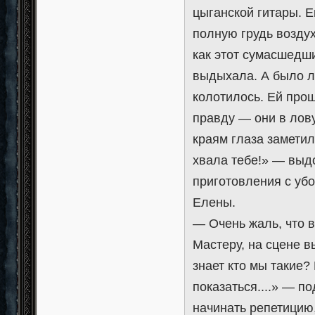
цыганской гитары. Е
полную грудь воздух
как этот сумасшедши
выдыхала. А было л
колотилось. Ей прощ
правду — они в лов
краям глаза заметил
хвала тебе!» — выд
приготовления с убо
Елены.
— Очень жаль, что в
Мастеру, на сцене в
знает кто мы такие?
показаться....» — п
начинать репетицию,