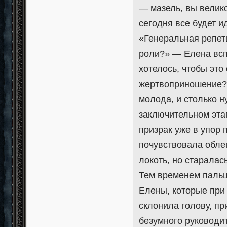
— мазель, вы велико
сегодня все будет и
«Генеральная репети
роли?» — Елена всп
хотелось, чтобы это
жертвоприношение? Н
молода, и столько н
заключительном этап
призрак уже в упор 
почувствовала обле
локоть, но старалас
Тем временем пальц
Елены, которые при
склонила голову, пр
безумного руководит