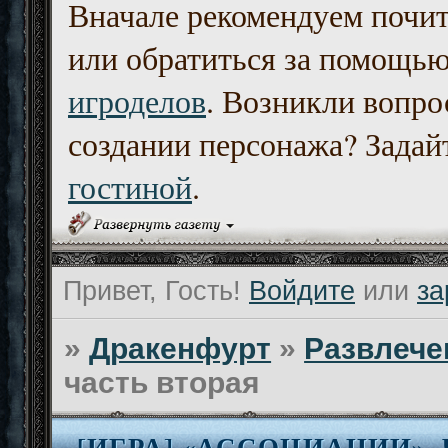
Вначале рекомендуем почи
или обратиться за помощь
игроделов
. Возникли вопро
создании персонажа? Задайт
гостиной
.
Привет, Гость!
Войдите
или
за
»
Дракенфурт
»
Развлече
часть вторая
[ИГРА] «АССОЦИАЦИИ»,