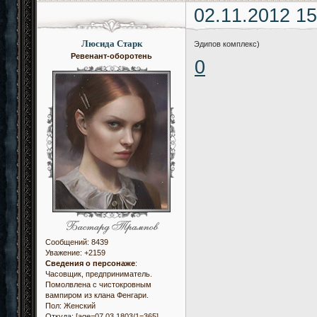
02.11.2012 15
Люсида Старк
Эдипов комплекс)
Ревенант-оборотень
0
Сообщений:
8439
Уважение:
+2159
Сведения о персонаже
:
Часовщик, предприниматель.
Помолвлена с чистокровным
вампиром из клана Фенгари.
Пол:
Женский
Откуда:
[age=07.03.1803/1=365]