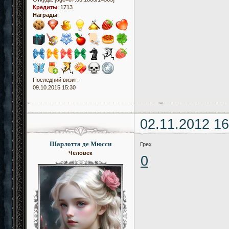
Кредиты
:
1713
Награды
:
Последний визит:
09.10.2015 15:30
02.11.2012 16
Шарлотта де Мюсси
Грех
Человек
0