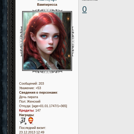
Вампиресса
0
Сообщений:
203
Уважение:
+53
Сведения о персонаже
:
Дочь пирата
Пол:
Женский
Откуда:
[age=01.01.1747/1=365]
Кредиты
:
147
Награды
:
Последний визит:
23.12.2013 12:49