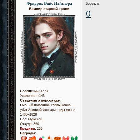
Фридрих Вайс Найтлорд
Бордель
Вампир старшей крови
0
Сообщений:
1273
Уважение:
+143
Сведения о персонаже
:
Бывший помощник главы клана,
убит Алисией Фенгари, годы жизни
1468–1828
Пол:
Мужской
Откуда:
360
Кредиты
:
256
Награды
: