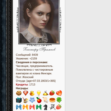
Сообщений:
8439
Уважение:
+2159
Сведения о персонаже
:
Часовщик, предприниматель.
Помолвлена с чистокровным
вампиром из клана Фенгари.
Пол:
Женский
Откуда:
[age=07.03.1803/1=365]
Кредиты
:
1713
Награды
: