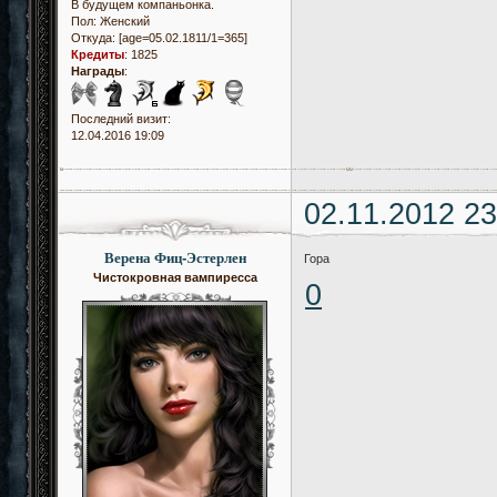
В будущем компаньонка.
Пол:
Женский
Откуда:
[age=05.02.1811/1=365]
Кредиты
:
1825
Награды
:
Последний визит:
12.04.2016 19:09
02.11.2012 23
Верена Фиц-Эстерлен
Гора
Чистокровная вампиресса
0