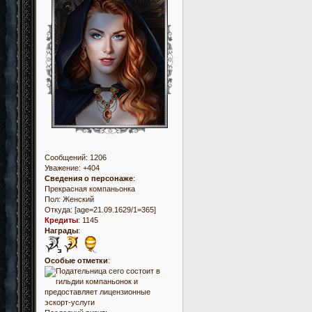
Сообщений:
1206
Уважение:
+404
Сведения о персонаже
:
Прекрасная компаньонка
Пол:
Женский
Откуда:
[age=21.09.1629/1=365]
Кредиты
:
1145
Награды
:
Особые отметки
: