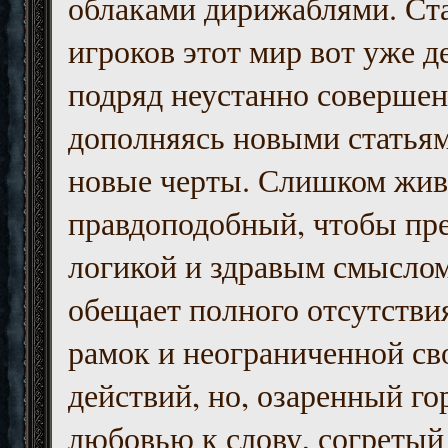
облаками дирижаблями. Ст
игроков этот мир вот уже д
подряд неустанно совершен
дополняясь новыми статьям
новые черты. Слишком жив
правдоподобный, чтобы пр
логикой и здравым смыслом
обещает полного отсутств
рамок и неограниченной с
действий, но, озаренный го
любовью к слову, согретый