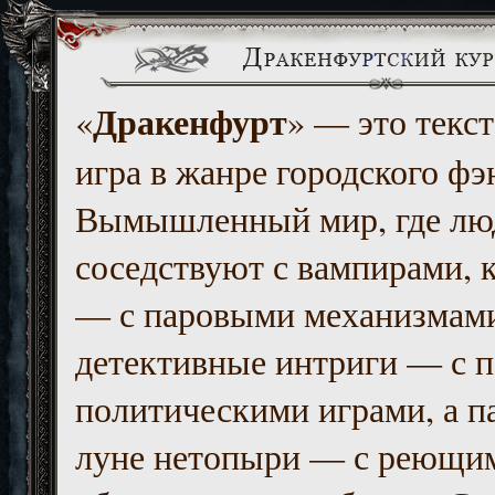
Дракенфурт
«
» — это текст
игра в жанре городского фэ
Вымышленный мир, где люд
соседствуют с вампирами, к
— с паровыми механизмам
детективные интриги — с 
политическими играми, а п
луне нетопыри — с реющи