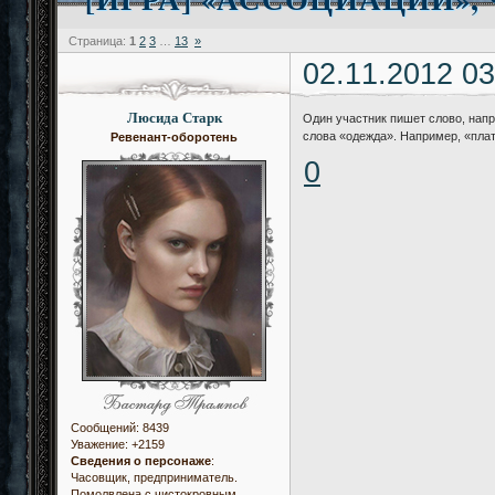
Страница:
1
2
3
…
13
»
02.11.2012 03
Люсида Старк
Один участник пишет слово, нап
слова «одежда». Например, «плат
Ревенант-оборотень
0
Сообщений:
8439
Уважение:
+2159
Сведения о персонаже
:
Часовщик, предприниматель.
Помолвлена с чистокровным