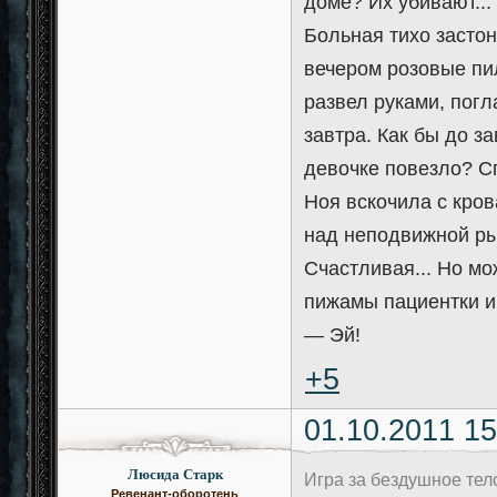
доме? Их убивают...
Больная тихо застон
вечером розовые пил
развел руками, погл
завтра. Как бы до за
девочке повезло? Сп
Ноя вскочила с кров
над неподвижной ры
Счастливая... Но мо
пижамы пациентки и
— Эй!
+5
01.10.2011 15
Люсида Старк
Игра за бездушное те
Ревенант-оборотень