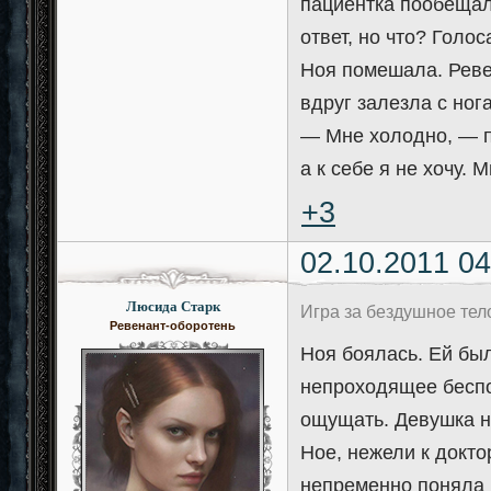
пациентка пообещал
ответ, но что? Голос
Ноя помешала. Реве
вдруг залезла с ног
— Мне холодно, — п
а к себе я не хочу. 
+3
02.10.2011 04
Люсида Старк
Игра за бездушное те
Ревенант-оборотень
Ноя боялась. Ей был
непроходящее беспо
ощущать. Девушка н
Ное, нежели к докто
непременно поняла 