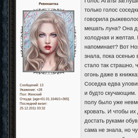
Голос Агаты заглуши
Ревенантка
только голос соседк
говорила рыжеволос
мешать луна? Она да
холодная и желтая. 
напоминает? Вот Ноя
знала, пока осенью 
стало так страшно, 
огонь даже в книжка
Соседка едва улови
Сообщений:
13
Уважение:
+28
и будто скучающим.
Пол:
Женский
Откуда:
[age=01.01.1646/1=365]
полу было уже невм
Последний визит:
25.12.2011 03:32
кровать. И чтобы их 
достать руками обув
сама не знала, но ч