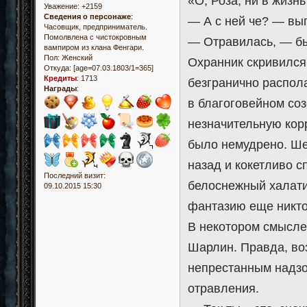
«О, Роза, ни в жизн
Уважение:
+2159
Сведения о персонаже
:
— А с ней че? — вы
Часовщик, предприниматель.
Помолвлена с чистокровным
— Отравилась, — бы
вампиром из клана Фенгари.
Пол:
Женский
Охранник скривился
Откуда:
[age=07.03.1803/1=365]
Кредиты
:
1713
безгранично распол
Награды
:
в благоговейном соз
незначительную кор
было немудрено. Ше
назад и кокетливо 
Последний визит:
белоснежный халати
09.10.2015 15:30
фантазию еще никто 
В некотором смысле
Шарлин. Правда, во
непрестанным надзо
отравления.