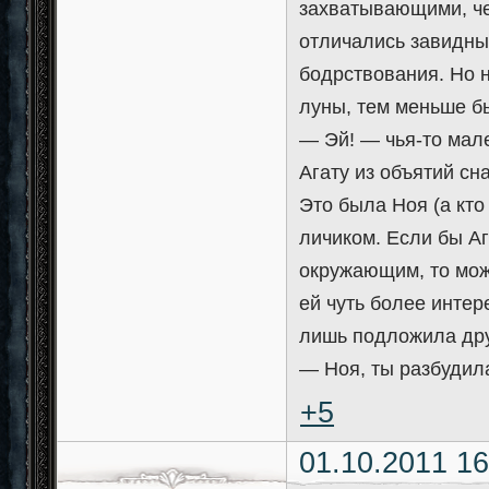
захватывающими, че
отличались завидны
бодрствования. Но 
луны, тем меньше б
— Эй! — чья-то мал
Агату из объятий сна
Это была Ноя (а кто
личиком. Если бы Аг
окружающим, то мож
ей чуть более интер
лишь подложила дру
— Ноя, ты разбудил
+5
01.10.2011 16