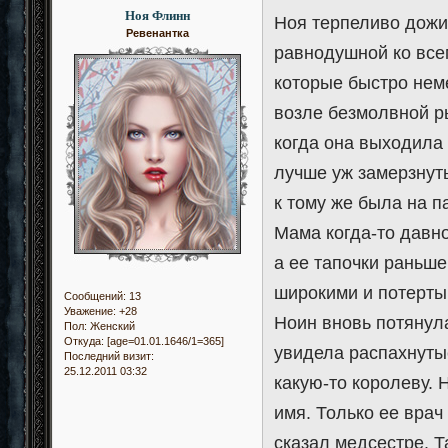
Ноя Флинн
Ноя терпеливо дожид
Ревенантка
равнодушной ко все
которые быстро нем
возле безмолвной р
когда она выходила 
лучше уж замерзнуть
к тому же была на п
Мама когда-то давно
а ее тапочки раньше
широкими и потертым
Сообщений:
13
Уважение:
+28
Ноин вновь потянула
Пол:
Женский
Откуда:
[age=01.01.1646/1=365]
увидела распахнутые
Последний визит:
25.12.2011 03:32
какую-то королеву.
имя. Только ее врач
сказал медсестре. 