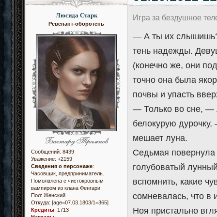
Люсида Старк
Игра за бездушное те
Ревенант-оборотень
— А ты их слышишь?
тень надежды. Деву
(конечно же, они под
точно она была яко
почвы и упасть ввер
— Только во сне, —
белокурую дурочку,
мешает луна.
Седьмая повернула г
Сообщений:
8439
Уважение:
+2159
голубоватый лунный 
Сведения о персонаже
:
Часовщик, предприниматель.
вспомнить, какие чу
Помолвлена с чистокровным
вампиром из клана Фенгари.
сомневалась, что в 
Пол:
Женский
Откуда:
[age=07.03.1803/1=365]
Ноя пристально вгл
Кредиты
:
1713
Награды
: