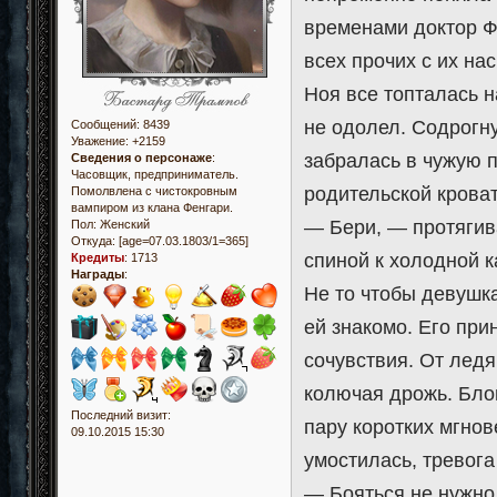
временами доктор Фр
всех прочих с их н
Ноя все топталась н
не одолел. Содрогн
Сообщений:
8439
Уважение:
+2159
забралась в чужую п
Сведения о персонаже
:
Часовщик, предприниматель.
родительской кроват
Помолвлена с чистокровным
вампиром из клана Фенгари.
— Бери, — протягив
Пол:
Женский
Откуда:
[age=07.03.1803/1=365]
спиной к холодной 
Кредиты
:
1713
Награды
:
Не то чтобы девушк
ей знакомо. Его при
сочувствия. От лед
колючая дрожь. Бло
Последний визит:
пару коротких мгнов
09.10.2015 15:30
умостилась, тревога
— Бояться не нужно