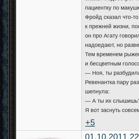
пациентку по макуш
Фройд сказал что-то
к прежней жизни, п
он про Агату говори
надоедают, но разве
Тем временем рыжев
и бесцветным голос
— Ноя, ты разбудил
Ревенантка пару раз
шепнула:
— А ты их слышишь?
Я вот заснуть совсем
+5
01.10.2011 22