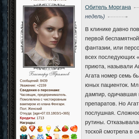
Обитель Моргана
недель)
В клинике давно по
первой беспамятной
фантазии, или персо
всех последующих «
приюта, называли А
Агата номер семь б
Сообщений:
8439
юных пациенток. Мл
Уважение:
+2159
Сведения о персонаже
:
дампир, одичавшая 
Часовщик, предприниматель.
Помолвлена с чистокровным
препаратов. Но Агат
вампиром из клана Фенгари.
Пол:
Женский
послушная. Сложнос
Откуда:
[age=07.03.1803/1=365]
Кредиты
:
1713
рутины. Отказывалас
Награды
:
тоской смотрела в о