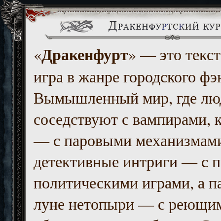
Дракенфурт
«
» — это текст
игра в жанре городского фэ
Вымышленный мир, где люд
соседствуют с вампирами, к
— с паровыми механизмам
детективные интриги — с 
политическими играми, а п
луне нетопыри — с реющи