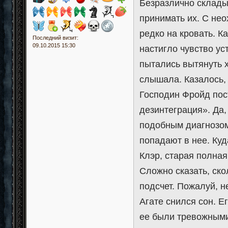
Безразлично складыв
принимать их. С нео
редко на кровать. Ка
Последний визит:
09.10.2015 15:30
настигло чувство уст
пытались вытянуть х
слышала. Казалось, 
Господин Фройд пос
дезинтеграция». Да,
подобным диагнозом
попадают в нее. Ку
Клэр, старая полная
Сложно сказать, ско
подсчет. Пожалуй, н
Агате снился сон. Е
ее были тревожными