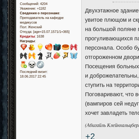
Сообщений:
4204
Уважение:
+1182
Двухэтажное здание
Сведения о персонаже
:
Преподаватель на кафедре
увитое плющом и ск
медикусов
Пол:
Женский
на большой поляне 
Откуда:
[age=15.07.1571/1=365]
Кредиты
:
1638
прогуливающихся п
Награды
:
персонала. Особо б
отгороженном двори
Посещения больных 
Последний визит:
и доброжелательны, 
18.06.2017 22:45
ступить на территор
Поговаривают, что 
(вампиров сей недуг
хочет завладеть тел
(Абигайль Клейнхальцбе
+2