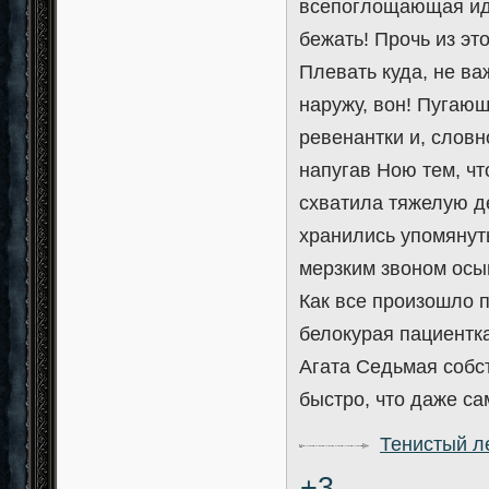
всепоглощающая иде
бежать! Прочь из это
Плевать куда, не ва
наружу, вон! Пугающ
ревенантки и, словн
напугав Ною тем, чт
схватила тяжелую д
хранились упомянуты
мерзким звоном осып
Как все произошло п
белокурая пациентка
Агата Седьмая собс
быстро, что даже са
Тенистый л
+3