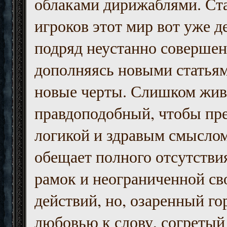
облаками дирижаблями. Ст
игроков этот мир вот уже д
подряд неустанно совершен
дополняясь новыми статьям
новые черты. Слишком жив
правдоподобный, чтобы пр
логикой и здравым смыслом
обещает полного отсутств
рамок и неограниченной с
действий, но, озаренный го
любовью к слову, согретый