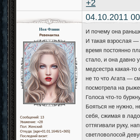
+2
04.10.2011 00
Ноя Флинн
И почему она раньше
Ревенантка
И такая взрослая — 
время постоянно пла
стало, и она давно у
медсестра какая-то с
не то что Агата — с
посмотрела на рыже
Голоса что-то буркн
Бояться не нужно, н
себя, сжимая в лад
Сообщений:
13
Уважение:
+28
оттягивали руку, на
Пол:
Женский
Откуда:
[age=01.01.1646/1=365]
светловолосой деву
Последний визит: