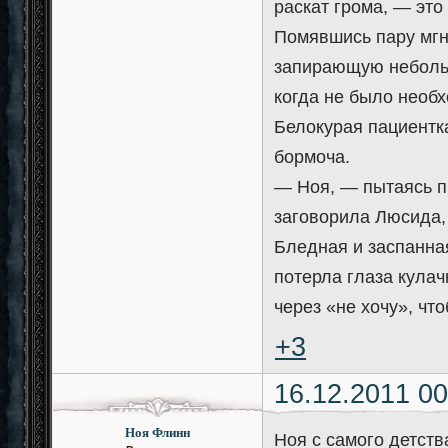
раскат грома, — это 
Помявшись пару мгн
запирающую небольш
когда не было необх
Белокурая пациентка
бормоча.
— Ноя, — пытаясь п
заговорила Люсида, 
Бледная и заспанная
потерла глаза кулач
через «не хочу», чт
+3
16.12.2011 00
Ноя Флинн
Ноя с самого детств