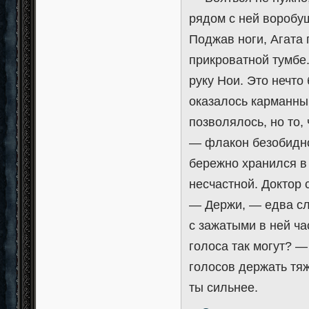
рядом с ней воробуш
Поджав ноги, Агата 
прикроватной тумбе
руку Нои. Это нечт
оказалось карманны
позволялось, но то,
— флакон безобидно
бережно хранился в
несчастной. Доктор 
— Держи, — едва сл
с зажатыми в ней ча
голоса так могут? 
голосов держать тя
ты сильнее.