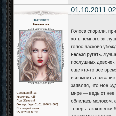
01.10.2011 02
Ноя Флинн
Ревенантка
Голоса спорили, при
хоть немного заглу
голос ласково убеж
нельзя ругать. Лучше
послушных девочек 
еще кто-то все врем
вспомнить название 
заявляя, что Ное бу
мире — ведь от нее
Сообщений:
13
Уважение:
+28
облилась молоком, а
Пол:
Женский
Откуда:
[age=01.01.1646/1=365]
теперь так коленки 
Последний визит:
25.12.2011 03:32