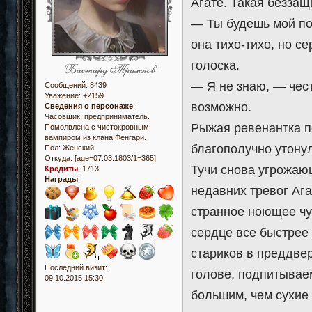
Агате. Такая беззащ
— Ты будешь мой по
она тихо-тихо, но с
голоска.
— Я не знаю, — чест
Сообщений:
8439
Уважение:
+2159
возможно.
Сведения о персонаже
:
Часовщик, предприниматель.
Рыжая ревенантка п
Помолвлена с чистокровным
вампиром из клана Фенгари.
благополучно утону
Пол:
Женский
Откуда:
[age=07.03.1803/1=365]
Тучи снова угрожаю
Кредиты
:
1713
Награды
:
недавних тревог Ага
странное ноющее чув
сердце все быстрее 
стариков в преддве
Последний визит:
голове, подпитывае
09.10.2015 15:30
большим, чем сухие