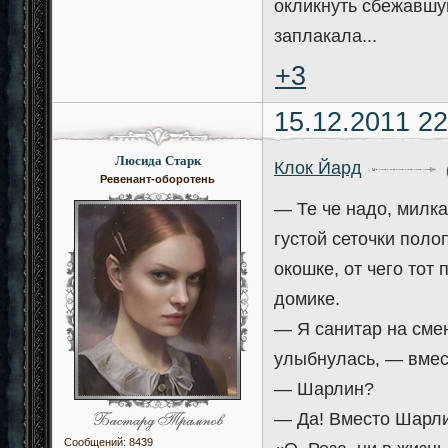
окликнуть сбежавшую
заплакала...
+3
15.12.2011 22
Люсида Старк
Клок Йард
Ревенант-оборотень
— Те че надо, милка
густой сеточки поло
окошке, от чего тот
домике.
— Я санитар на сме
улыбнулась, — вмест
— Шарлин?
— Да! Вместо Шарли
Сообщений:
8439