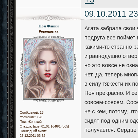
09.10.2011 23
Ноя Флинн
Агата забрала свои 
Ревенантка
подруга все поймет 
какими-то странно 
и равнодушно отвер
но это вовсе не озн
нет. Да, теперь мн
в силу тяжести их п
Ноя прекрасно. И се
совсем-совсем. Сосе
не с кем, потому, ч
Сообщений:
13
Уважение:
+28
сидят под одним оде
Пол:
Женский
Откуда:
[age=01.01.1646/1=365]
получается. Сердце 
Последний визит:
25.12.2011 03:32