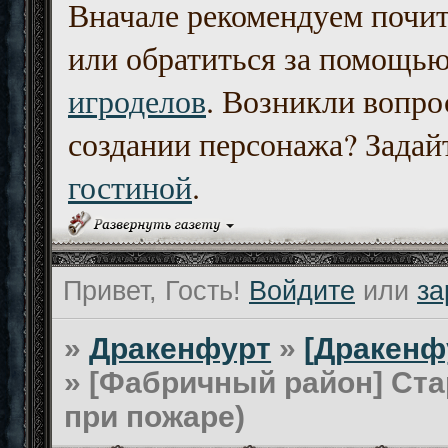
Вначале рекомендуем почи
или обратиться за помощь
игроделов
. Возникли вопро
создании персонажа? Задайт
гостиной
.
Привет, Гость!
Войдите
или
за
»
Дракенфурт
»
[Дракенф
»
[Фабричный район] Ста
при пожаре)