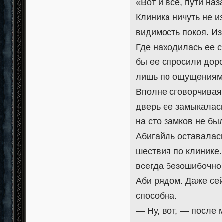
«Вот и все, пути наз
Клиника ничуть не и
видимость покоя. И
Где находилась ее с
бы ее спросили доро
лишь по ощущениям 
Вполне сговорчивая 
дверь ее замыкалась
на сто замков не бы
Абигайль оставалас
шествия по клинике
всегда безошибочно 
Аби рядом. Даже се
способна.
— Ну, вот, — после 