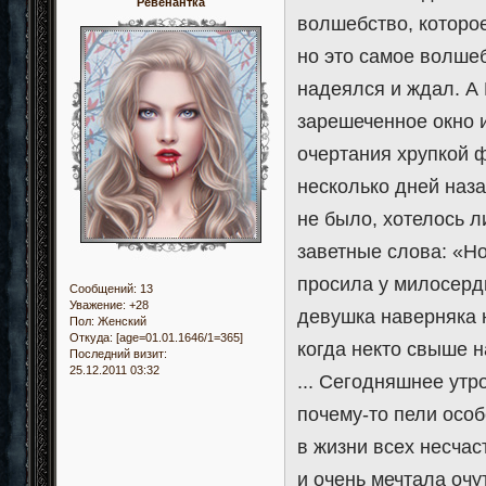
Ревенантка
волшебство, которое
но это самое волшеб
надеялся и ждал. А 
зарешеченное окно 
очертания хрупкой ф
несколько дней наза
не было, хотелось 
заветные слова: «Но
просила у милосерд
Сообщений:
13
Уважение:
+28
девушка наверняка н
Пол:
Женский
Откуда:
[age=01.01.1646/1=365]
когда некто свыше н
Последний визит:
25.12.2011 03:32
... Сегодняшнее ут
почему-то пели особ
в жизни всех несчас
и очень мечтала очу