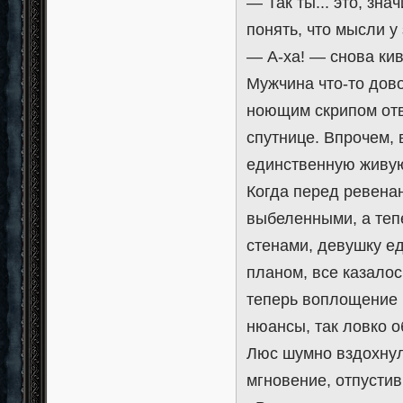
— Так ты... это, зна
понять, что мысли 
— А-ха! — снова ки
Мужчина что-то дов
ноющим скрипом отв
спутнице. Впрочем,
единственную живую
Когда перед ревенан
выбеленными, а теп
стенами, девушку е
планом, все казалос
теперь воплощение и
нюансы, так ловко 
Люс шумно вздохнула
мгновение, отпусти