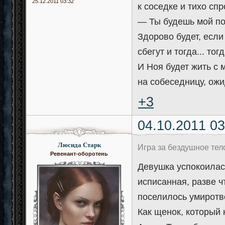
25.12.2011 03:32
к соседке и тихо спр
— Ты будешь мой по
Здорово будет, если
сбегут и тогда... то
И Ноя будет жить с 
на собеседницу, ожи
+3
04.10.2011 03
Люсида Старк
Игра за бездушное те
Ревенант-оборотень
Девушка успокоилась
исписанная, разве 
поселилось умиротво
Как щенок, который 