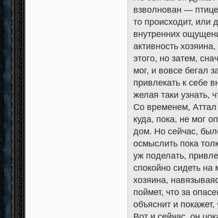
взволнован — птицек
то происходит, или 
внутренних ощущени
активность хозяина,
этого, но затем, сна
мог, и вовсе бегал 
привлекать к себе вн
желая таки узнать, ч
Со временем, Аттал 
куда, пока, не мог 
дом. Но сейчас, был
осмыслить пока толк
уж поделать, привле
спокойно сидеть на 
хозяина, навязываяс
поймет, что за опас
объяснит и покажет, 
Вот и сейчас, он цо