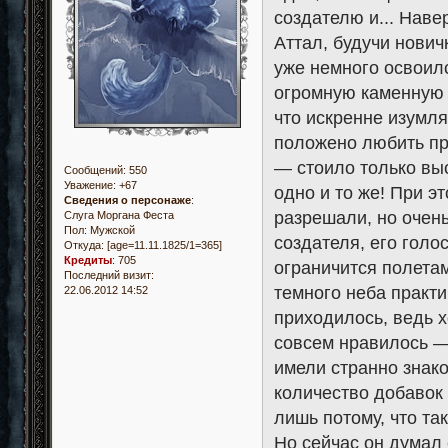
создателю и... Наве
Аттал, будучи нович
уже немного освоилс
огромную каменную к
что искренне изумля
положено любить пр
— стоило только выс
Сообщений:
550
Уважение:
+67
одно и то же! При эт
Сведения о персонаже
:
разрешали, но очен
Слуга Моргана Феста
Пол:
Мужской
создателя, его голо
Откуда:
[age=11.11.1825/1=365]
Кредиты
:
705
ограничится полетам
Последний визит:
темного неба практи
22.06.2012 14:52
приходилось, ведь х
совсем нравилось —
имели странно знако
количество добавок 
лишь потому, что та
Но сейчас он думал 