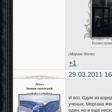
(Морган Фест)
+1
29.03.2011 16
Аттал
Химера гиппогриф
И вот. Один из кори
ученых, Моргана Фес
один, но и еще неск