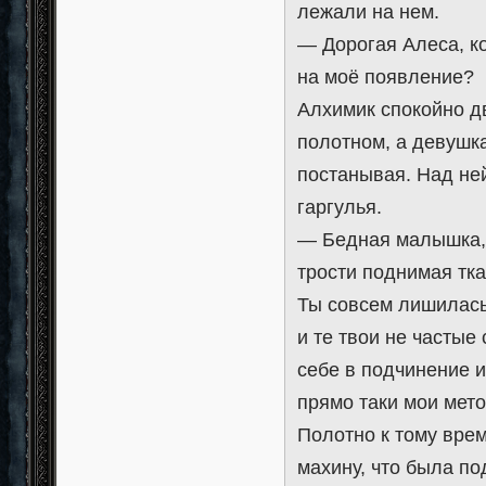
лежали на нем.
— Дорогая Алеса, к
на моё появление?
Алхимик спокойно дв
полотном, а девушка
постанывая. Над ней
гаргулья.
— Бедная малышка, 
трости поднимая тка
Ты совсем лишилась 
и те твои не частые 
себе в подчинение и
прямо таки мои мето
Полотно к тому вре
махину, что была по