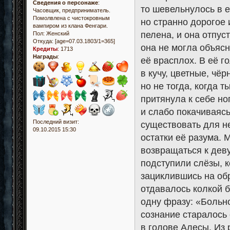
Сведения о персонаже
:
то шевельнулось в е
Часовщик, предприниматель.
Помолвлена с чистокровным
но странно дорогое
вампиром из клана Фенгари.
пелена, и она отпус
Пол:
Женский
Откуда:
[age=07.03.1803/1=365]
она не могла объясн
Кредиты
:
1713
Награды
:
её врасплох. В её г
в кучу, цветные, чё
но не тогда, когда т
притянула к себе но
и слабо покачиваяс
Последний визит:
существовать для не
09.10.2015 15:30
остатки её разума.
возвращаться к деву
подступили слёзы, 
зациклившись на об
отдавалось колкой 
одну фразу: «Больно
сознание старалось
в голове Алесы. Из 