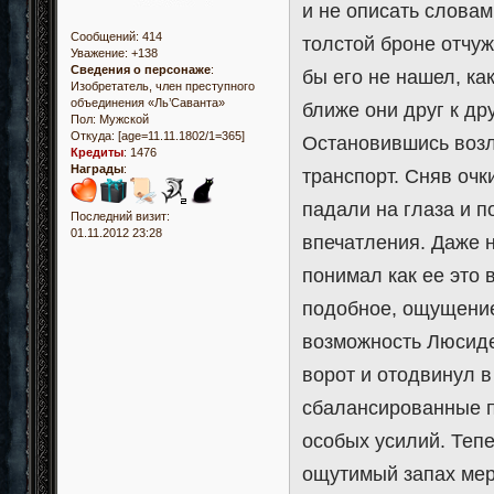
и не описать словам
Сообщений:
414
толстой броне отчуж
Уважение:
+138
Сведения о персонаже
:
бы его не нашел, ка
Изобретатель, член преступного
объединения «Ль’Саванта»
ближе они друг к дру
Пол:
Мужской
Откуда:
[age=11.11.1802/1=365]
Остановившись возл
Кредиты
:
1476
Награды
:
транспорт. Сняв оч
падали на глаза и п
Последний визит:
01.11.2012 23:28
впечатления. Даже 
понимал как ее это 
подобное, ощущение
возможность Люсиде
ворот и отодвинул в
сбалансированные п
особых усилий. Тепе
ощутимый запах мер