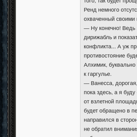
того, так будет про
Ренд немного отсут
охваченный своими 
— Ну конечно! Ведь 
дирижабль и показат
конфликта... А уж 
противостояние буде
Алхимик, буквально
к гаргулье.
— Ванесса, дорогая,
пока здесь, а я буд
от взлетной площадк
будет обращено в пе
направился в сторо
не обратил внимания