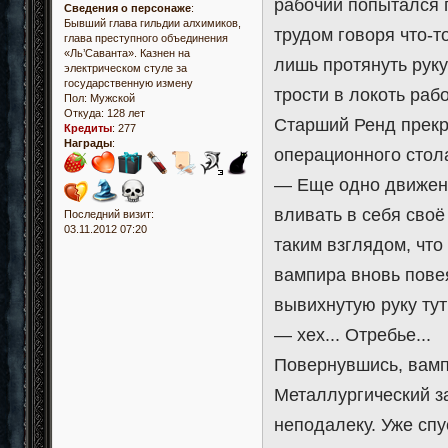
рабочий попытался п
Сведения о персонаже
:
Бывший глава гильдии алхимиков,
трудом говоря что-т
глава преступного объединения
«Ль’Саванта». Казнен на
лишь протянуть руку
электрическом стуле за
государственную измену
трости в локоть раб
Пол:
Мужской
Откуда:
128 лет
Старший Ренд прекр
Кредиты
:
277
Награды
:
операционного стол
— Еще одно движени
вливать в себя сво
Последний визит:
03.11.2012 07:20
таким взглядом, что
вампира вновь пове
вывихнутую руку тут
— хех... Отребье...
Повернувшись, вамп
Металлургический з
неподалеку. Уже сп