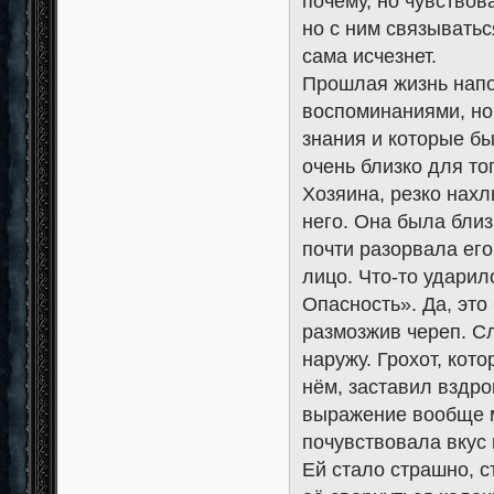
почему, но чувствов
но с ним связыватьс
сама исчезнет.
Прошлая жизнь напо
воспоминаниями, но
знания и которые б
очень близко для то
Хозяина, резко нахл
него. Она была близ
почти разорвала его
лицо. Что-то ударило
Опасность». Да, это
размозжив череп. Сл
наружу. Грохот, кот
нём, заставил вздро
выражение вообще м
почувствовала вкус 
Ей стало страшно, с