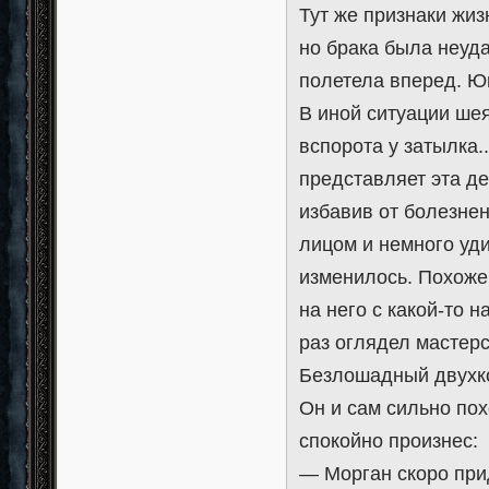
Тут же признаки жиз
но брака была неуда
полетела вперед. Юн
В иной ситуации ше
вспорота у затылка.
представляет эта де
избавив от болезне
лицом и немного уди
изменилось. Похоже
на него с какой-то 
раз оглядел мастерс
Безлошадный двухко
Он и сам сильно пох
спокойно произнес:
— Морган скоро прид