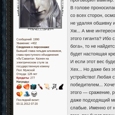
В голове проносила
со всех сторон, осм
не удаляя обшивку и
Хм... А мне интере
этого гиганта? Ибо 
Сообщений:
1990
Уважение:
+402
бога», то не найдет
Сведения о персонаже
:
Бывший глава гильдии алхимиков,
будет настоящая креп
глава преступного объединения
«Ль’Саванта». Казнен на
И если этот вес буде
электрическом стуле за
государственную измену
Хех... Но даже без 
Пол:
Мужской
Откуда:
128 лет
устройство! Любая 
Кредиты
:
277
Награды
:
победителем... Хоче
этого — сражение, ре
даже подходящий мн
Последний визит:
03.11.2012 07:20
слабые. Именно от 