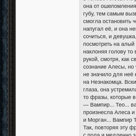
она от ошеломления
губу, тем самым выз
смогла остановить 
напугал её, и она н
сочиться, и девушка
посмотреть на алый
наклоняя голову то 
рукой, смотря, как 
сознание Алесы, но 
не значило для неё 
на Незнакомца. Вски
глаза, она устремил
то фразы, которые 
— Вампир... Тео... в
произнесла Алеса и 
и Морган... Вампир 
Так, повторяя эту ф
с пола и медленно з