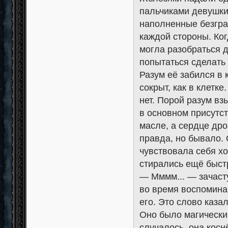
пальчиками девушки,
наполненные безгран
каждой стороны. Ког
могла разобраться д
попытаться сделать из
Разум её забился в 
сокрыт, как в клетк
нет. Порой разум вз
в основном присутст
масле, а сердце дро
правда, но бывало.
чувствовала себя хо
стирались ещё быст
— Мммм... — зачасту
во время воспоминан
его. Это слово каза
Оно было магически
случалось, она коснё