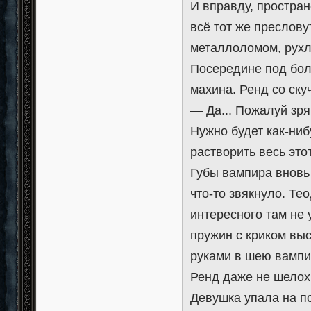
И вправду, простран
всё тот же преслов
металлоломом, рухл
Посередине под бол
махина. Ренд со ск
— Да... Пожалуй зря
Нужно будет как-ниб
растворить весь это
Губы вампира вновь
что-то звякнуло. Те
интересного там не у
пружин с криком вы
руками в шею вампир
Ренд даже не шелохн
Девушка упала на по