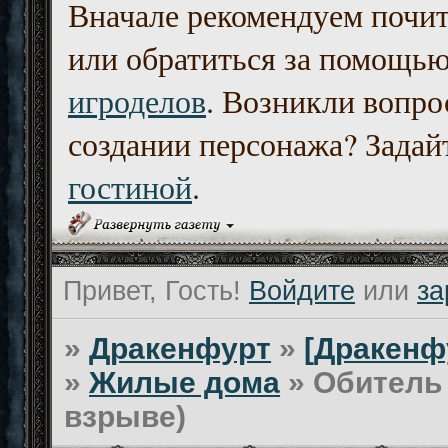
Вначале рекомендуем почи
или обратиться за помощь
игроделов
. Возникли вопро
создании персонажа? Задайт
гостиной
.
Привет, Гость!
Войдите
или
за
»
Дракенфурт
»
[Дракенф
»
Жилые дома
»
Обитель 
взрыве)