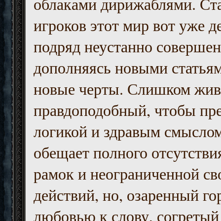
облаками дирижаблями. Ст
игроков этот мир вот уже д
подряд неустанно совершен
дополняясь новыми статьям
новые черты. Слишком жив
правдоподобный, чтобы пр
логикой и здравым смыслом
обещает полного отсутств
рамок и неограниченной с
действий, но, озаренный го
любовью к слову, согретый