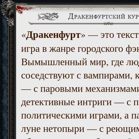
Дракенфурт
«
» — это текст
игра в жанре городского фэ
Вымышленный мир, где люд
соседствуют с вампирами, к
— с паровыми механизмам
детективные интриги — с 
политическими играми, а п
луне нетопыри — с реющи