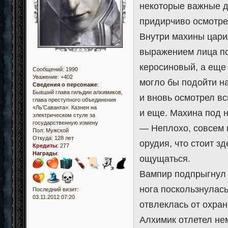
некоторые важные д
придирчиво осмотре
Внутри махины цари
выражением лица по
керосиновый, а еще 
Сообщений:
1990
Уважение:
+402
могло бы подойти н
Сведения о персонаже
:
Бывший глава гильдии алхимиков,
и вновь осмотрел в
глава преступного объединения
«Ль’Саванта». Казнен на
и еще. Махина под 
электрическом стуле за
государственную измену
— Неплохо, совсем н
Пол:
Мужской
Откуда:
128 лет
орудия, что стоит з
Кредиты
:
277
Награды
:
ощущаться.
Вампир подпрыгнул 
нога поскользнулась
Последний визит:
03.11.2012 07:20
отвлеклась от охра
Алхимик отлетел нем