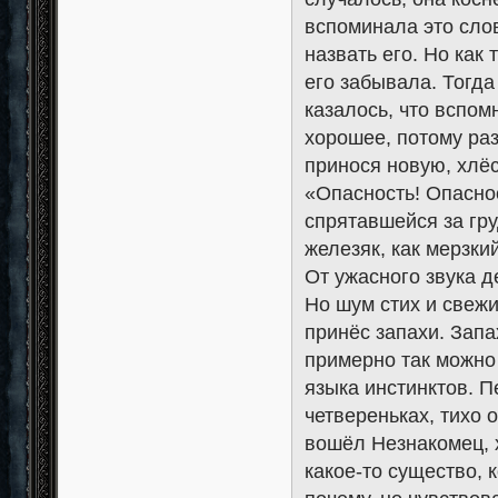
вспоминала это слов
назвать его. Но как 
его забывала. Тогда
казалось, что вспомн
хорошее, потому ра
принося новую, хлё
«Опасность! Опасно
спрятавшейся за гру
железяк, как мерзки
От ужасного звука д
Но шум стих и свежи
принёс запахи. Запах
примерно так можно
языка инстинктов. 
четвереньках, тихо 
вошёл Незнакомец, х
какое-то существо, 