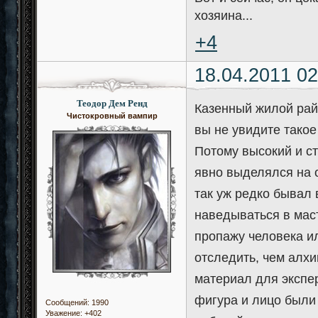
хозяина...
+4
18.04.2011 02
Теодор Дем Ренд
Казенный жилой райо
Чистокровный вампир
вы не увидите такое
Потому высокий и с
явно выделялся на о
так уж редко бывал 
наведываться в масте
пропажу человека и
отследить, чем алх
материал для экспе
фигура и лицо были
Сообщений:
1990
Уважение:
+402