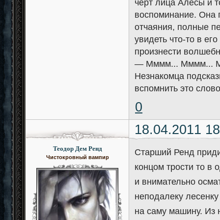
черт лица Алесы и т
воспоминание. Она 
отчаяния, полные пе
увидеть что-то в его
произнести волшебн
— Мммм... Мммм... 
Незнакомца подсказк
вспомнить это слово
0
18.04.2011 18
Теодор Дем Ренд
Старший Ренд приди
Чистокровный вампир
концом трости то в 
и внимательно осма
неподалеку лесенку
на саму машину. Из