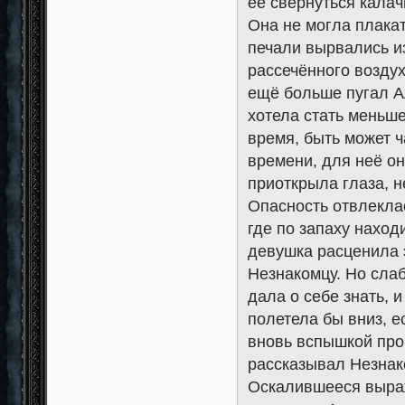
её свернуться калач
Она не могла плакать
печали вырвались из
рассечённого возду
ещё больше пугал Ал
хотела стать меньше
время, быть может ч
времени, для неё он
приоткрыла глаза, н
Опасность отвлеклас
где по запаху наход
девушка расценила 
Незнакомцу. Но слаб
дала о себе знать, 
полетела бы вниз, е
вновь вспышкой про
рассказывал Незнаком
Оскалившееся выраж