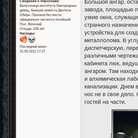
Большой ангар, ост
Сведения о персонаже
:
Выпускница института благородных
завода, площадью п
девиц, бывшая невеста Дантеса
Обера. Пропала без вести,
узкие окна, служащ
официально числится погибшей
странного назначени
Пол:
Женский
Откуда:
238 лет
устройства для соз
Награды
:
металлолома. В угл
Последний визит:
диспетчерскую, пер
31.05.2011 17:27
различными чертежам
кабинета люк, веду
ангаром. Там наход
и алхимическая лаб
канализации. Днем в
нос не в свое дело.
гостей на части.