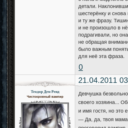
детали. Наклонивши
шестерёнку и снова 
и ту же фразу. Тиши
и не произошло в н
подрагивали, но она
не обращая внимани
было важным понять 
для неё эта фраза.
0
21.04.2011 03
Теодор Дем Ренд
Девчушка безвольно
Чистокровный вампир
своего хозяина... О
и имя гостя, но это 
— Да, да, твоя мама
проговорил вампир. 