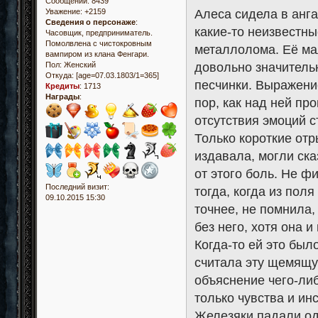
Сообщений:
8439
Алеса сидела в анг
Уважение:
+2159
Сведения о персонаже
:
какие-то неизвестны
Часовщик, предприниматель.
Помолвлена с чистокровным
металлолома. Её ма
вампиром из клана Фенгари.
довольно значительн
Пол:
Женский
Откуда:
[age=07.03.1803/1=365]
песчинки. Выражение
Кредиты
:
1713
Награды
:
пор, как над ней пр
отсутствия эмоций с
Только короткие отр
издавала, могли ска
от этого боль. Не ф
Последний визит:
тогда, когда из пол
09.10.2015 15:30
точнее, не помнила,
без него, хотя она 
Когда-то ей это был
считала эту щемящу
объяснение чего-ли
только чувства и ин
Железяки падали од