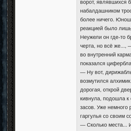
ворот, являвшихся 
набалдашником трост
более ничего. Юнош
реакцией было лишь
Неужели он где-то б
черта, но всё же...
во внутренний карм
показался цифербла
— Ну вот, дирижабль
возмутился алхимик,
дорогая, открой две
кивнула, подошла к 
засов. Уже немного
гаргулья со своим с
— Сколько места...