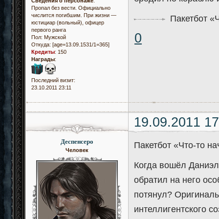
Сведения о персонаже
:
Пропал без вести. Официально
числится погибшим. При жизни —
Пакетбот «Ч
юстициар (вольный), офицер
первого ранга
0
Пол:
Мужской
Откуда:
[age=13.09.1531/1=365]
Кредиты
:
150
Награды
:
Последний визит:
23.10.2011 23:11
19.09.2011 17
Деспенсеро
Пакетбот «Что-то н
Человек
Когда вошёл Даниэл,
обратил на него осо
потянул? Оригиналы
интеллигентского со