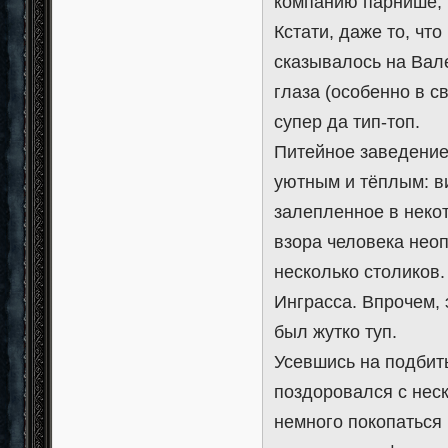
компанию парнише, н
Кстати, даже то, чт
сказывалось на Вал
глаза (особенно в с
супер да тип-топ.
Питейное заведение
уютным и тёплым: 
залепленное в неко
взора человека неоп
несколько столиков.
Инграсса. Впрочем, 
был жутко туп.
Усевшись на подбиты
поздоровался с нес
немного покопаться