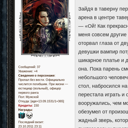
Зайдя в таверну пер
арена в центре таве
— «Ой! Как прекрасн
меня совсем другие 
оторвал глаза от дв
девушки вампир пот
шикарное платье и 
Сообщений:
37
она. Пока парень см
Уважение:
+4
Сведения о персонаже
:
небольшого человеч
Пропал без вести. Официально
числится погибшим. При жизни —
стол, набросился на
юстициар (вольный), офицер
первого ранга
перестала играть и 
Пол:
Мужской
Откуда:
[age=13.09.1531/1=365]
вооружались, чем мо
Кредиты
:
150
Награды
:
обезумел от произо
жадный зверь, котор
Последний визит:
23.10.2011 23:11