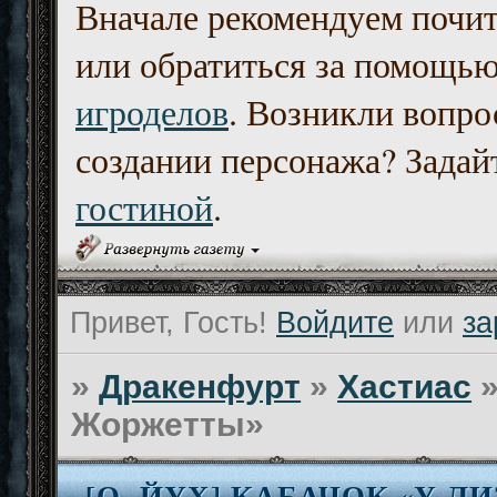
Вначале рекомендуем почи
или обратиться за помощь
игроделов
. Возникли вопро
создании персонажа? Задайт
гостиной
.
Привет, Гость!
Войдите
или
за
»
Дракенфурт
»
Хастиас
Жоржетты»
[О. ЙУХ] КАБАЧОК «У 