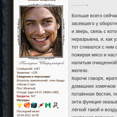
Больше всего сейчас
засевшего у оборот
и зверь, связь с ко
неразрывна, и, как 
тот сливался с ним 
пожирая мясо и нас
налитым очищенной,
Сообщений:
1267
железо.
Уважение:
+235
Сведения о персонаже
:
Короче говоря, жрат
Искатель приключений, член банды
«Лютая Стая»
домашних хомячков и
Пол:
Мужской
Откуда:
[age=14.07.1808/1=365]
потаённая бестия, 
Кредиты
:
347
Награды
:
энта функция оказы
лёгкой такой и воз
Последний визит:
19.04.2012 16:49