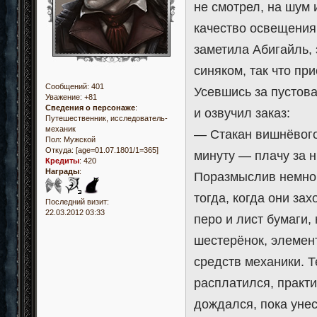
не смотрел, на шум 
качество освещения 
заметила Абигайль,
синяком, так что при
Сообщений:
401
Усевшись за пустов
Уважение:
+81
Сведения о персонаже
:
и озвучил заказ:
Путешественник, исследователь-
механик
— Стакан вишнёвого 
Пол:
Мужской
Откуда:
[age=01.07.1801/1=365]
минуту — плачу за н
Кредиты
:
420
Награды
:
Поразмыслив немного
тогда, когда они за
Последний визит:
22.03.2012 03:33
перо и лист бумаги,
шестерёнок, элемен
средств механики. Т
расплатился, практи
дождался, пока уне