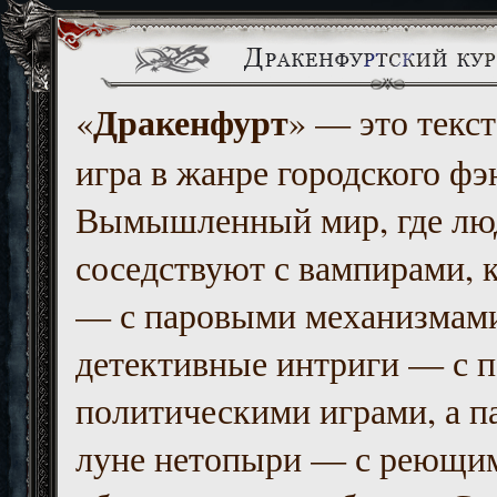
Дракенфурт
«
» — это текст
игра в жанре городского фэ
Вымышленный мир, где люд
соседствуют с вампирами, к
— с паровыми механизмам
детективные интриги — с 
политическими играми, а п
луне нетопыри — с реющи