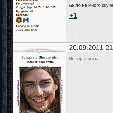
Пол:
Женский
Было не много скучн
Откуда:
[age=24.05.1311/1=365]
Кредиты
:
200
+1
Награды
:
Последний визит:
10.05.2013 19:23
20.09.2011 21
Вольфганг Шварцмайер
Ноферт Логиэс
Человек-оборотень