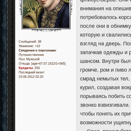
внимания на опешив
потребовалось корса
после они в обнимк
которую и свалилис
Сообщений:
38
взгляд на дверь. По
Уважение:
+10
Сведения о персонаже
:
запачкав одежды и 
Путешественник
Пол:
Мужской
шансом. Внутри был
Откуда:
[age=07.07.1522/1=365]
Кредиты
:
250
громче, ром и пиво 
Последний визит:
23.06.2012 02:20
смрад немытых тел, 
курил, создавая вок
порываясь побить с
звонко взвизгивали.
чтобы понять их при
возможности ущипну