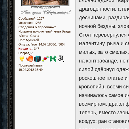
словно адской твар
драгоценности, а п
десницами, раздирая
Сообщений:
1267
Уважение:
+235
ночной бездны, зло
Сведения о персонаже
:
Искатель приключений, член банды
Стол перевернулся 
«Лютая Стая»
Пол:
Мужской
Валентину, рыча и 
Откуда:
[age=14.07.1808/1=365]
Кредиты
:
347
милых, зато смелых
Награды
:
на контрабанде, не 
Последний визит:
силой сдёрнул одеж
19.04.2012 16:49
роскошное платье и
кровопийц, всеми с
начиналось самое ин
всемирном, дракенф
Теперь, вместо звон
воздух: ран станови