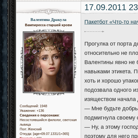
17.09.2011 23
Валентина Дракула
Пакетбот «Что-то на
Вампиресса старшей крови
Прогулка от порта д
относительно не пло
Валентины явно не 
навыками этикета. 
хоть и хорошо упако
подозвала одного и
изяществом начала д
Сообщений:
1948
— Мне будьте добры 
Уважение:
+136
Сведения о персонаже
:
подмигнула своему с
Несостоявшийся филолог, светская
львица
— Ну, а этому госпо
Пол:
Женский
Откуда:
[age=09.07.1331/1=365]
поэтому для него п