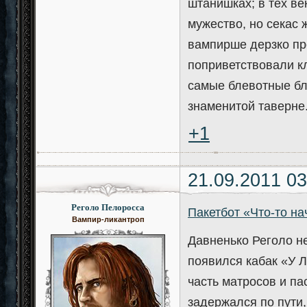
штанишках; в тех ве
мужество, но секас ж
вампирше дерзко пр
поприветствовали к
самые блевотные бл
знаменитой таверне
+1
21.09.2011 03
Реголо Пелоросса
Пакетбот «Что-то на
Вампир-ликантроп
Давненько Реголо не
появился кабак «У 
часть матросов и па
задержался по пути, 