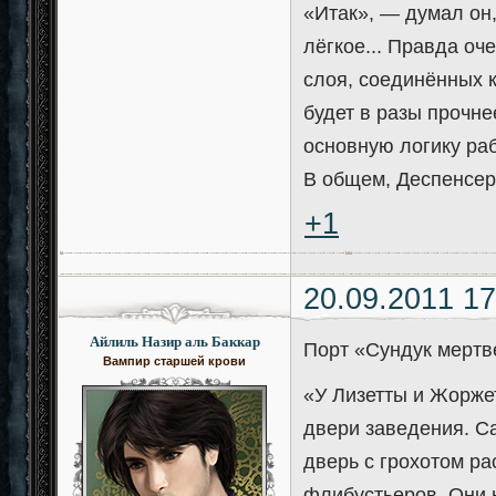
«Итак», — думал он,
лёгкое... Правда оч
слоя, соединённых к
будет в разы прочне
основную логику раб
В общем, Деспенсер
+1
20.09.2011 17
Айлиль Назир аль Баккар
Порт «Сундук мерт
Вампир старшей крови
«У Лизетты и Жорже
двери заведения. С
дверь с грохотом ра
флибустьеров. Они 