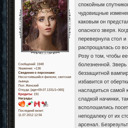
спокойным спутнико
чудовищные изменен
каковым он предстал
опасного зверя. Ког
перевернула стол и
распрощалась со вс
Розу о том, чтобы е
болезненной. Зверь
Сообщений:
1948
Уважение:
+136
беззащитной вампир
Сведения о персонаже
:
Несостоявшийся филолог, светская
избавится от оберт
львица
Пол:
Женский
насладиться самой к
Откуда:
[age=09.07.1331/1=365]
Кредиты
:
191
сладкой начинки, та
Награды
:
всполошились посети
Последний визит:
11.07.2012 12:56
неподалеку от их ст
арсенал. Безрезульт