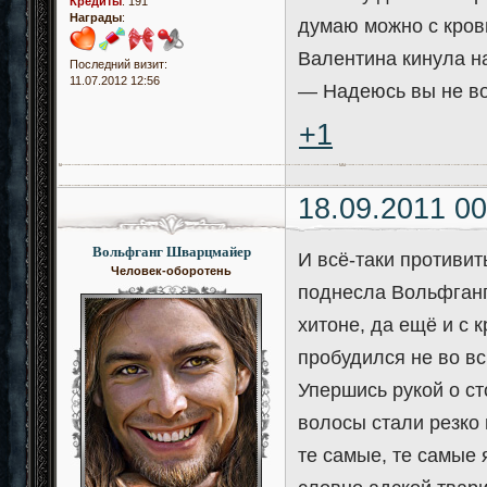
Кредиты
:
191
Награды
:
думаю можно с кровь
Валентина кинула н
Последний визит:
11.07.2012 12:56
— Надеюсь вы не во
+1
18.09.2011 00
Вольфганг Шварцмайер
И всё-таки противит
Человек-оборотень
поднесла Вольфган
хитоне, да ещё и с
пробудился не во вс
Упершись рукой о ст
волосы стали резко 
те самые, те самые 