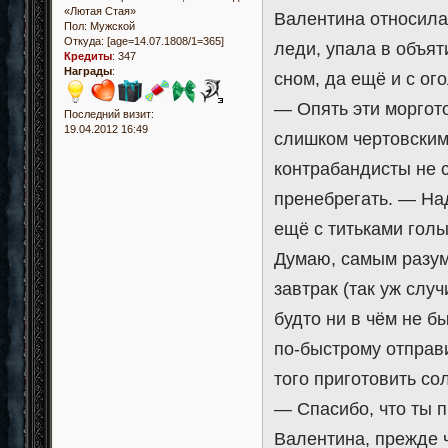
«Лютая Стая»
Валентина относила
Пол:
Мужской
Откуда:
[age=14.07.1808/1=365]
леди, упала в объят
Кредиты
:
347
Награды
:
сном, да ещё и с ог
— Опять эти моргот
Последний визит:
19.04.2012 16:49
слишком чертовским
контрабандисты не с
пренебрегать. — Над
ещё с титьками гол
Думаю, самым разум
завтрак (так уж слу
будто ни в чём не б
по-быстрому отправи
того приготовить со
— Спасибо, что ты п
Валентина, прежде 