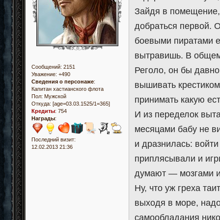
Зайдя в помещение,
добраться первой. О
боевыми пиратами ей
вытравишь. В общем,
Сообщений:
2151
Реголо, он бы давно
Уважение:
+490
Сведения о персонаже
:
вышивать крестиком,
Капитан хастианского флота
Пол:
Мужской
принимать какую ест
Откуда:
[age=03.03.1525/1=365]
Кредиты
:
754
И из переделок выта
Награды
:
месяцами бабу не в
Последний визит:
и дразнилась: войти
12.02.2013 21:36
приплясывали и игри
думают — мозгами 
Ну, что уж греха та
выходя в море, надо
самообладания нико