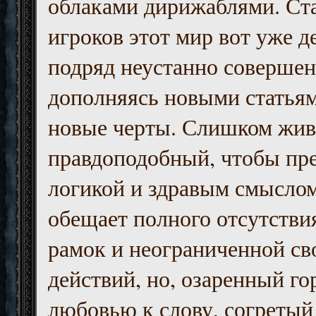
облаками дирижаблями. Ст
игроков этот мир вот уже д
подряд неустанно совершен
дополняясь новыми статьям
новые черты. Слишком жив
правдоподобный, чтобы пр
логикой и здравым смыслом
обещает полного отсутств
рамок и неограниченной с
действий, но, озаренный го
любовью к слову, согретый