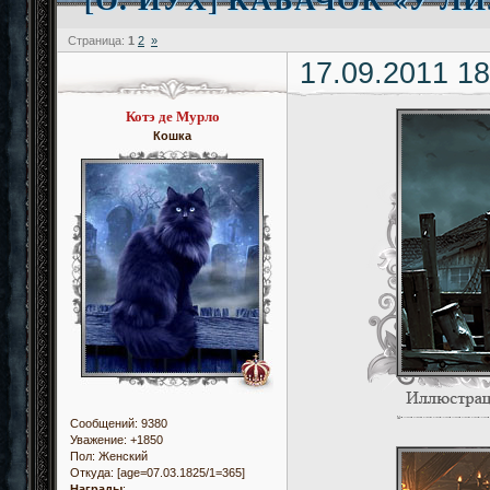
Страница:
1
2
»
17.09.2011 18
Котэ де Мурло
Кошка
Сообщений:
9380
Уважение:
+1850
Пол:
Женский
Откуда:
[age=07.03.1825/1=365]
Награды
: