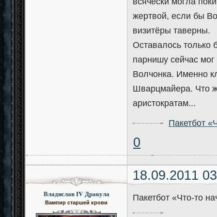
всячески могла поки
жертвой, если бы В
визитёры таверны.
Оставалось только б
парнишу сейчас мог
Волчонка. Именно к
Шварцмайера. Что ж
аристократам...
Пакетбот «
0
18.09.2011 03
Владислав IV Дракула
Пакетбот «Что-то н
Вампир старшей крови