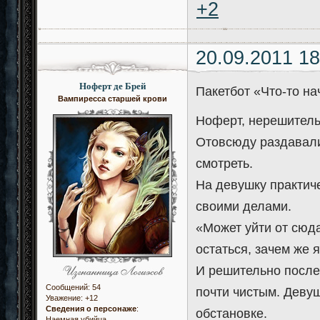
+2
20.09.2011 18
Ноферт де Брей
Пакетбот «Что-то н
Вампиресса старшей крови
Ноферт, нерешитель
Отовсюду раздавали
смотреть.
На девушку практиче
своими делами.
«Может уйти от сюда
остаться, зачем же 
И решительно послед
Сообщений:
54
почти чистым. Девуш
Уважение:
+12
Сведения о персонаже
:
обстановке.
Наемная убийца