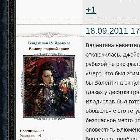
+1
18.09.2011 17
Владислав IV Дракула
Валентина невнятно
Вампир старшей крови
отключилась. Джейсо
рубахой не раскрыл
«Черт! Кто был этим
бы Валентина очнула
глазах у десятка гр
Владислав был готов
обошелся с его тету
безопасное место по
оповестить Блюменф
Сообщений:
37
Уважение:
+4
бродил по кораблю 