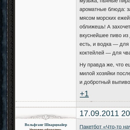
музыка, пьяные пира
ароматные блюда: з
мясом морских ежей,
оближешь! А захоче
вкуснейшее пиво из
есть, и водка — для
коктейлей — для чва
Ну правда же, что е
милой хозяйки после
и добротный выпив
+1
17.09.2011 20
Вольфганг Шварцмайер
Пакетбот «Что-то на
Человек-оборотень