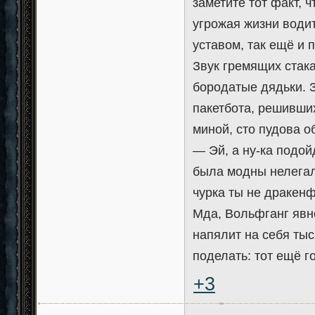
заметите тот факт, 
угрожая жизни водит
уставом, так ещё и 
Звук гремящих стака
бородатые дядьки. З
пакетбота, решивших 
миной, сто пудова о
— Эй, а ну-ка подой
была модны нелегал
чурка ты не дракенф
Мда, Вольфганг явно
напялит на себя тыс
поделать: тот ещё г
+3