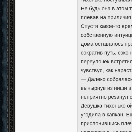
Не будь она в этом 
плевав на приличия 
Спустя какое-то вре
собственную интуици
дома оставалось про
сократив путь, сэко
переулочек встретил
чувствуя, как нараст
— Далеко собралась
вынырнув из ниши в
неприятно резанул с
Девушка тихонько ой
угодила в капкан. Е
прислонившись плеч