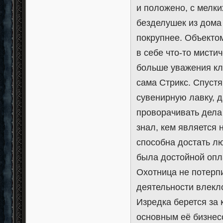
и положено, с мелк
безделушек из дома 
покрупнее. Объекто
в себе что-то мисти
больше уважения кл
сама Стрикс. Спуст
сувенирную лавку, 
проворачивать дела
знал, кем является 
способна достать л
была достойной опла
Охотница не потерп
деятельности влекл
Изредка берется за 
основным её бизнесо