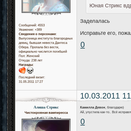
Юная Стрикс вдр
Заделалась
Сообщений:
4553
Уважение:
+389
Исправьте его, пожа
Сведения о персонаже
:
Выпускница института благородных
0
девиц, бывшая невеста Дантеса
Обера. Пропала без вести,
официально числится погибшей
Пол:
Женский
Откуда:
238 лет
Награды
:
Последний визит:
31.05.2011 17:27
10.03.2011 11
Алиша Стрикс
Камилла Девон
, благодарю)
Ай, упустила как-то.. Всё исправл
Чистокровная вампиресса
0