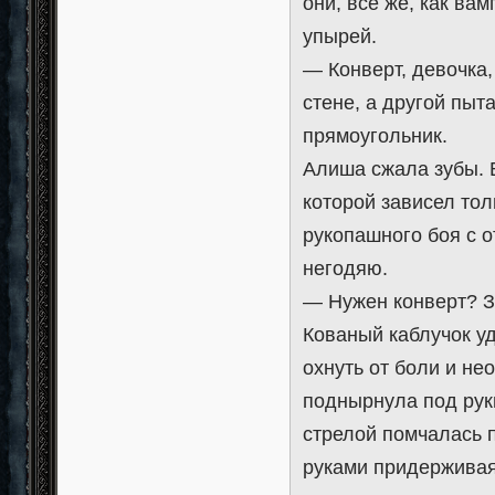
они, все же, как вам
упырей.
— Конверт, девочка
стене, а другой пы
прямоугольник.
Алиша сжала зубы. 
которой зависел тол
рукопашного боя с о
негодяю.
— Нужен конверт? З
Кованый каблучок уд
охнуть от боли и не
поднырнула под руки
стрелой помчалась п
руками придерживая 