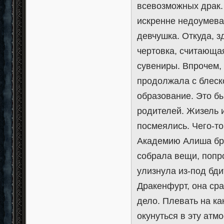
всевозможных драк.
искренне недоумева
девчушка. Откуда, з
чертовка, считающа
сувениры. Впрочем,
продолжала с блеск
образование. Это б
родителей. Жизель 
посмеялись. Чего-то
Академию Алиша бро
собрала вещи, попро
улизнула из-под бд
Дракенфурт, она сра
дело. Плевать на ка
окунуться в эту атм