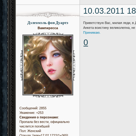
10.03.2011 18
Дэлеомэль фон Дуартэ
Приветствую Вас, милая леди, в 
Анкета воистину великолепна, не
Вампиресса
Принимаю.
0
Сообщений:
2855
Уважение:
+253
Сведения о персонаже
:
Пропала без вести, официально
числится погибшей
Пол:
Женский
Откуда:
[age=17.02.1722/1=365]