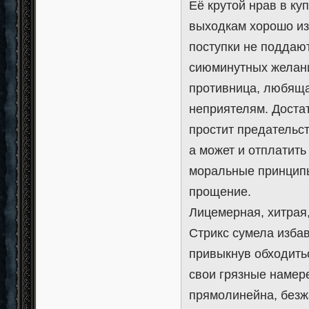
Её крутой нрав в к
выходкам хорошо изв
поступки не поддают
сиюминутных желани
противница, любяща
неприятелям. Достат
простит предательст
а может и отплатить
моральные принципы,
прощение.
Лицемерная, хитрая
Стрикс сумела избав
привыкнув обходитьс
свои грязные намере
прямолинейна, безжа