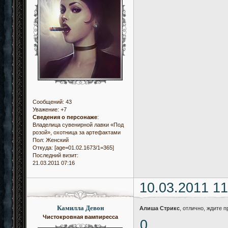
Сообщений:
43
Уважение:
+7
Сведения о персонаже
:
Владелица сувенирной лавки «Под
розой», охотница за артефактами
Пол:
Женский
Откуда:
[age=01.02.1673/1=365]
Последний визит:
21.03.2011 07:16
10.03.2011 11
Камилла Девон
Алиша Стрикс
, отлично, ждите 
Чистокровная вампиресса
0