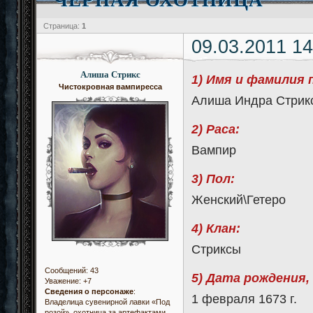
Страница:
1
09.03.2011 14
Алиша Стрикс
1) Имя и фамилия 
Чистокровная вампиресса
Алиша Индра Стрикс
2) Раса:
Вампир
3) Пол:
Женский\Гетеро
4) Клан:
Стриксы
Сообщений:
43
5) Дата рождения,
Уважение:
+7
Сведения о персонаже
:
1 февраля 1673 г.
Владелица сувенирной лавки «Под
розой», охотница за артефактами