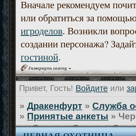
Вначале рекомендуем почи
или обратиться за помощь
игроделов
. Возникли вопро
создании персонажа? Задайт
гостиной
.
Привет, Гость!
Войдите
или
за
»
Дракенфурт
»
Служба о
»
Принятые анкеты
»
Чер
ЧЕРНАЯ ОХОТНИЦА