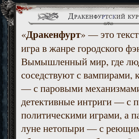
Дракенфурт
«
» — это текст
игра в жанре городского фэ
Вымышленный мир, где люд
соседствуют с вампирами, к
— с паровыми механизмам
детективные интриги — с 
политическими играми, а п
луне нетопыри — с реющи