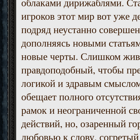
облаками дирижаблями. Ст
игроков этот мир вот уже д
подряд неустанно совершен
дополняясь новыми статьям
новые черты. Слишком жив
правдоподобный, чтобы пр
логикой и здравым смыслом
обещает полного отсутств
рамок и неограниченной с
действий, но, озаренный го
любовью к слову, согретый