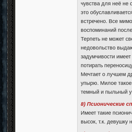
чувства для неё не 
это обуславливается
встречено. Все мим
воспоминаний после
Терпеть не может св
недовольство выдают
задумчивости имеет 
потирать переносицу
Мечтает о лучшем др
упырю. Милое такое
темный и пыльный у
8) Псионические с
Имеет такие псионич
высок, т.к. девушку