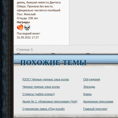
девиц, бывшая невеста Дантеса
Обера. Пропала без вести,
официально числится погибшей
Пол:
Женский
Откуда:
238 лет
Награды
:
Последний визит:
31.05.2011 17:27
Страница:
1
ПОХОЖИЕ ТЕМЫ
[OOC] Черные-черные злые козлы
Обсуждения
Черные-черные злые козлы
Эпизоды
Стриксы (набор открыт)
Кланы
Акция № 1: «Клановые персонажи» (hot!)
Акционные персонажи
Сувенирная лавка «Под розой»
Главный проспект