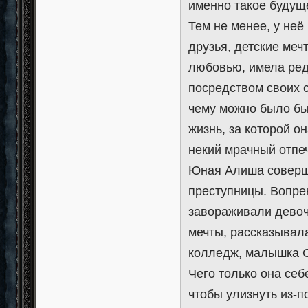
именно такое будуще
Тем не менее, у неё
друзья, детские меч
любовью, имела ред
посредством своих с
чему можно было бы 
жизнь, за которой о
некий мрачный отпеч
Юная Алиша соверше
преступницы. Вопре
завораживали девоч
мечты, рассказывала
колледж, малышка С
Чего только она себ
чтобы улизнуть из-п