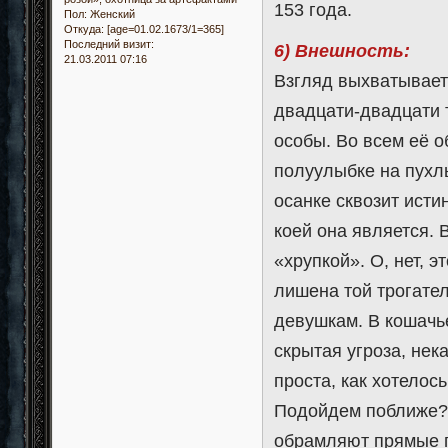
153 года.
Пол:
Женский
Откуда:
[age=01.02.1673/1=365]
Последний визит:
6) Внешность:
21.03.2011 07:16
Взгляд выхватывает
двадцати-двадцати 
особы. Во всем её 
полуулыбке на пухлы
осанке сквозит исти
коей она является. 
«хрупкой». О, нет, э
лишена той трогате
девушкам. В кошачь
скрытая угроза, нека
проста, как хотелос
Подойдем поближе?.
обрамляют прямые п