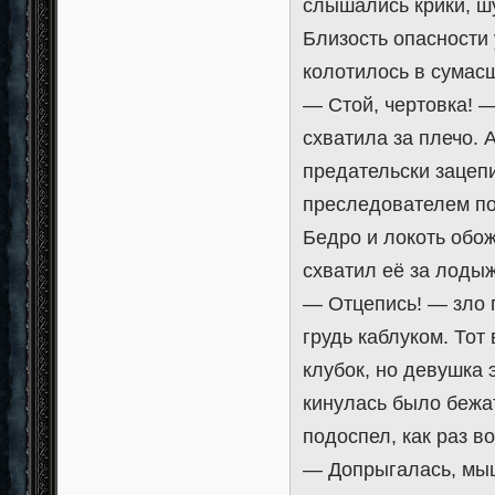
слышались крики, ш
Близость опасности 
колотилось в сумас
— Стой, чертовка! —
схватила за плечо. 
предательски зацеп
преследователем по
Бедро и локоть обо
схватил её за лодыж
— Отцепись! — зло 
грудь каблуком. Тот
клубок, но девушка 
кинулась было бежа
подоспел, как раз в
— Допрыгалась, мыш