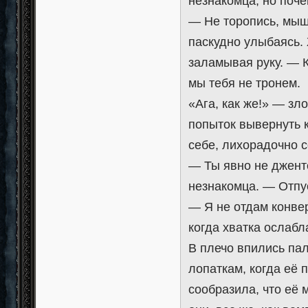
незнакомца, но поче
— Не торопись, мышк
паскудно улыбаясь.
заламывая руку. — 
мы тебя не тронем.
«Ага, как же!» — зл
попыток вывернуть к
себе, лихорадочно с
— Ты явно не джент
незнакомца. — Отпус
— Я не отдам конве
когда хватка ослабл
В плечо впились па
лопаткам, когда её 
сообразила, что её 