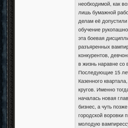
необходимой, как во
лишь бумажной рабо
делам её допустили 
обучение рукопашно
эта боевая дисципли
разъяренных вампир
конкурентов, девчон
в жизнь наравне со
Последующие 15 лет
Казенного квартала
кругов. Именно тогд
началась новая гла
бизнес, а чуть позж
городской воровки п
молодую вампирессу,