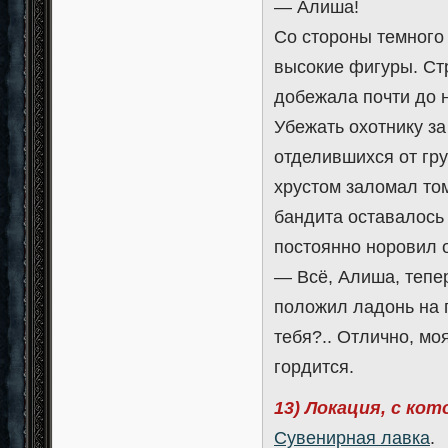
— Алиша!
Со стороны темного
высокие фигуры. Стр
добежала почти до н
Убежать охотнику за
отделившихся от гру
хрустом заломал то
бандита оставалось 
постоянно норовил о
— Всё, Алиша, тепе
положил ладонь на 
тебя?.. Отлично, мо
гордится.
13) Локация, с ко
Сувенирная лавка
.