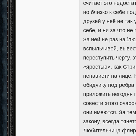
считает это недоста
но близко к себе п
друзей у неё не так
себе, и ни за что не
За ней не раз набл
вспыльчивой, вывест
переступить черту, 
«яростью», как Стр
ненависти на лице. Н
обидчику под ребра 
приложить негодяя п
совести этого очаро
они имеются. За те
закону, всегда тянет
Любительница флирта