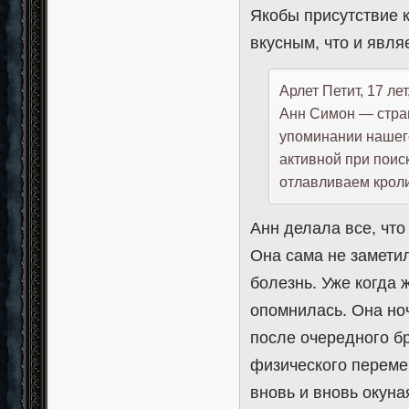
Якобы присутствие 
вкусным, что и явля
Арлет Петит, 17 ле
Анн Симон — стран
упоминании нашего
активной при поиск
отлавливаем кроли
Анн делала все, что
Она сама не заметил
болезнь. Уже когда
опомнилась. Она ноч
после очередного б
физического переме
вновь и вновь окуна