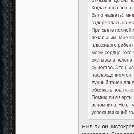
отказала. До сих по
Когда я шла по наш
было назвать), мн
задержалась на мо
При свете полной 
печальным. Мне хо
плаксивого ребенк
моем сердце. Уже 
окутывала пелена 
существо. Это был
наслаждением он п
лунный танец длил
обмякать под тяже
Помню ли я черты 
вспомнила. Но в т
успокаивающий го
Был ли он чистокро
наверняка. Внешние