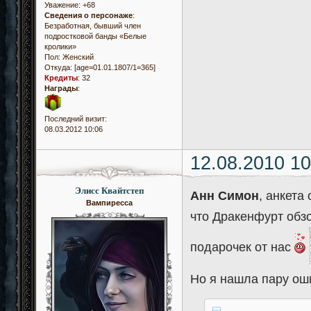
Уважение:
+68
Сведения о персонаже
:
Безработная, бывший член
подростковой банды «Белые
кролики»
Пол:
Женский
Откуда:
[age=01.01.1807/1=365]
Кредиты
:
32
Награды
:
Последний визит:
08.03.2012 10:06
12.08.2010 10
Элисс Квайтстеп
Анн Симон
, анкета
Вампиресса
что Дракенфурт обз
подарочек от нас
Но я нашла пару оши