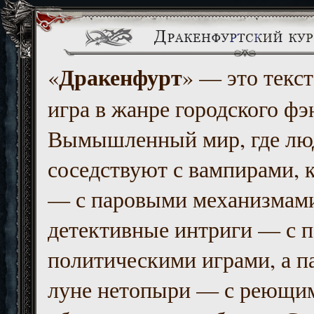
Дракенфурт
«
» — это текст
игра в жанре городского фэ
Вымышленный мир, где люд
соседствуют с вампирами, к
— с паровыми механизмам
детективные интриги — с 
политическими играми, а п
луне нетопыри — с реющи