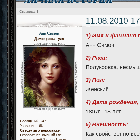
Страница:
1
11.08.2010 17
Анн Симон
1) Имя и фамилия 
Дампиреска-гуля
Анн Симон
2) Раса:
Полукровка, несмы
3) Пол:
Женский
4) Дата рождения,
1807г., 18 лет
Сообщений:
247
5) Внешность:
Уважение:
+68
Сведения о персонаже
:
Как свойственно вс
Безработная, бывший член
подростковой банды «Белые