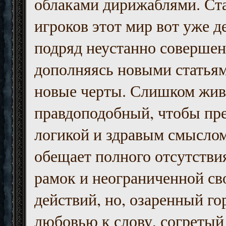
облаками дирижаблями. Ст
игроков этот мир вот уже д
подряд неустанно совершен
дополняясь новыми статьям
новые черты. Слишком жив
правдоподобный, чтобы пр
логикой и здравым смыслом
обещает полного отсутств
рамок и неограниченной с
действий, но, озаренный го
любовью к слову, согретый