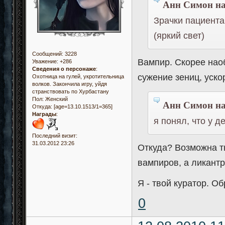
Анн Симон на
Зрачки пациента
(яркий свет)
Сообщений:
3228
Вампир. Скорее наоб
Уважение:
+286
Сведения о персонаже
:
сужение зениц, уско
Охотница на гулей, укротительница
волков. Закончила игру, уйдя
странствовать по Хурбастану
Пол:
Женский
Анн Симон на
Откуда:
[age=13.10.1513/1=365]
Награды
:
я понял, что у д
Последний визит:
31.03.2012 23:26
Откуда? Возможна т
вампиров, а ликантр
Я - твой куратор. О
0