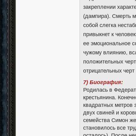
закреплении характ
(дампира). Смерть м
собой слегка нестаб
привыкнет к человек
ее эмоциональное со
чужому влиянию, вс
положительных черт
отрицательных черт
7) Биография:
Родилась в Федерат
крестьянина. Конечн
квадратных метров з
двух свиней и коров
семейства Симон ж
становилось все тру
осталось). После не