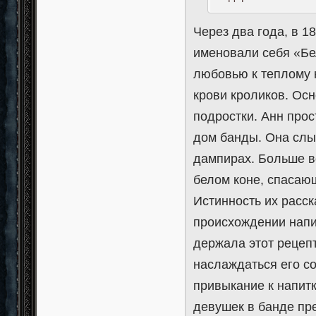
Через два года, в 1
именовали себя «Бе
любовью к теплому н
крови кроликов. Ос
подростки. Анн прос
дом банды. Она слы
дампирах. Больше в
белом коне, спасаю
Истинность их расск
происхождении напит
держала этот рецепт
наслаждаться его с
привыкание к напитк
девушек в банде пр