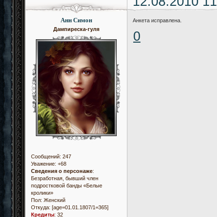
12.08.2010 11
Анн Симон
Анкета исправлена.
Дампиреска-гуля
0
Сообщений:
247
Уважение:
+68
Сведения о персонаже
:
Безработная, бывший член
подростковой банды «Белые
кролики»
Пол:
Женский
Откуда:
[age=01.01.1807/1=365]
Кредиты
:
32