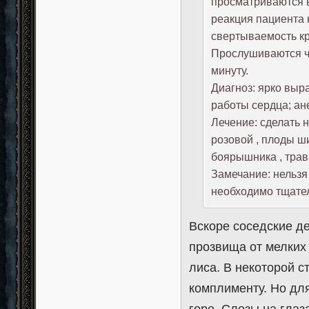
просматриваются 
реакция пациента 
свертываемость кр
Прослушиваются ч
минуту.
Диагноз: ярко выр
работы сердца; ан
Лечение: сделать 
розовой , плоды ш
боярышника , трав
Замечание: нельзя
необходимо тщател
Вскоре соседские де
прозвища от мелких 
лиса. В некоторой с
комплименту. Но дл
горе. Слезы на глаз