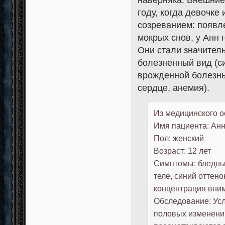
году, когда девочке
созреванием: появл
мокрых снов, у Анн
Они стали значитель
болезненный вид (си
врожденной болезнью
сердце, анемия).
Из медицинского о
Имя пациента: Ан
Пол: женский
Возраст: 12 лет
Симптомы: бледный
теле, синий оттено
концентрация вним
Обследование: Усл
половых изменений