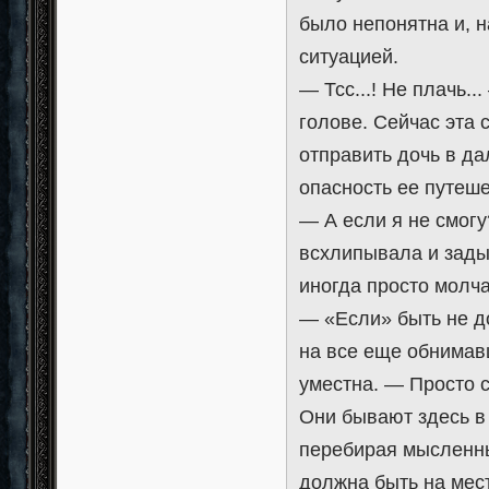
было непонятна и, 
ситуацией.
— Тсс...! Не плачь.
голове. Сейчас эта 
отправить дочь в да
опасность ее путеше
— А если я не смог
всхлипывала и зады
иногда просто молч
— «Если» быть не д
на все еще обнимавш
уместна. — Просто с
Они бывают здесь в 
перебирая мысленны
должна быть на мест