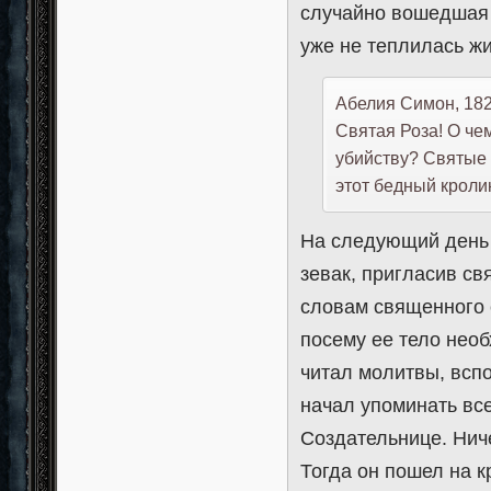
случайно вошедшая 
уже не теплилась жи
Абелия Симон, 1825
Святая Роза! О чем
убийству? Святые у
этот бедный кролик!
На следующий день 
зевак, пригласив св
словам священного 
посему ее тело нео
читал молитвы, вспо
начал упоминать вс
Создательнице. Нич
Тогда он пошел на 