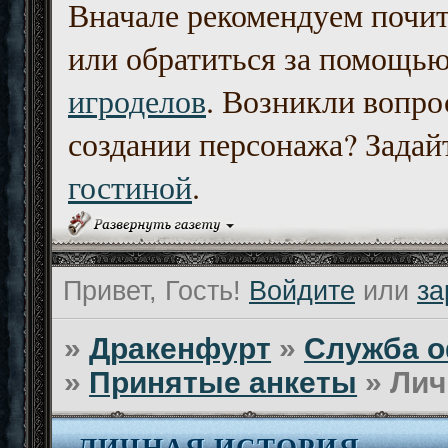
Вначале рекомендуем почи
или обратиться за помощь
игроделов
. Возникли вопро
создании персонажа? Задайт
гостиной
.
Привет, Гость!
Войдите
или
за
»
Дракенфурт
»
Служба о
»
Принятые анкеты
»
Лич
ЛИЧНАЯ ИСТОРИЯ