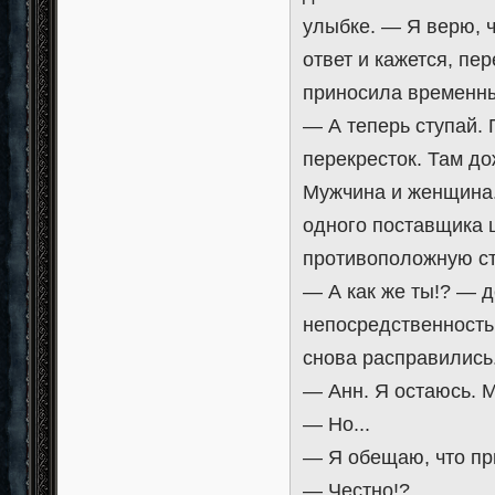
улыбке. — Я верю, ч
ответ и кажется, пе
приносила временны
— А теперь ступай. 
перекресток. Там д
Мужчина и женщина. 
одного поставщика ш
противоположную ст
— А как же ты!? — д
непосредственность
снова расправились
— Анн. Я остаюсь. М
— Но...
— Я обещаю, что пр
— Честно!?