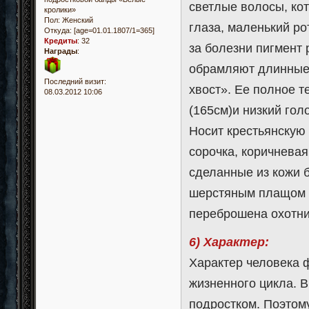
светлые волосы, ко
кролики»
Пол:
Женский
глаза, маленький ро
Откуда:
[age=01.01.1807/1=365]
Кредиты
:
32
за болезни пигмент 
Награды
:
обрамляют длинные 
Последний визит:
хвост». Ее полное 
08.03.2012 10:06
(165см)и низкий гол
Носит крестьянскую 
сорочка, коричневая
сделанные из кожи 
шерстяным плащом 
переброшена охотни
6) Характер:
Характер человека ф
жизненного цикла. 
подростком. Поэтому