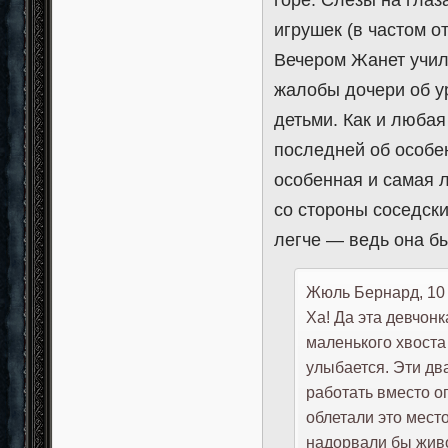
игрушек (в частом 
Вечером Жанет учил
жалобы дочери об у
детьми. Как и любая
последней об особе
особенная и самая л
со стороны соседск
легче — ведь она б
Жюль Бернард, 10 л
Ха! Да эта девчонк
маленького хвоста
улыбается. Эти дв
работать вместо о
облетали это место
надорвали бы живо