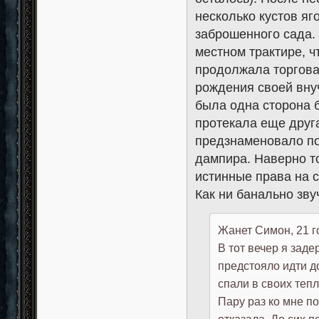
несколько кустов яг
заброшенного сада.
местном трактире, ч
продолжала торговат
рождения своей внуч
была одна сторона 
протекала еще друг
предзнаменовало п
дампира. Наверно т
истинные права на 
Как ни банально зву
Жанет Симон, 21 го
В тот вечер я зад
предстояло идти д
спали в своих теп
Пару раз ко мне п