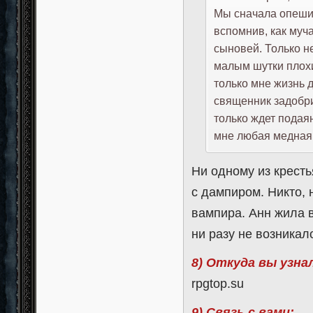
Мы сначала опешил
вспомнив, как муч
сыновей. Только не
малым шутки плохи
только мне жизнь 
священник задобри
только ждет подаян
мне любая медная 
Ни одному из кресть
с дампиром. Никто, 
вампира. Анн жила в
ни разу не возникал
8) Откуда вы узна
rpgtop.su
9) Связь с вами: