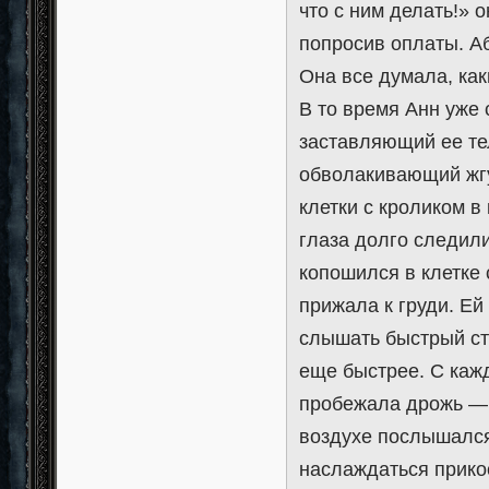
что с ним делать!» 
попросив оплаты. А
Она все думала, как
В то время Анн уже 
заставляющий ее те
обволакивающий жгу
клетки с кроликом в
глаза долго следил
копошился в клетке 
прижала к груди. Ей
слышать быстрый сту
еще быстрее. С каж
пробежала дрожь — 
воздухе послышался
наслаждаться прико