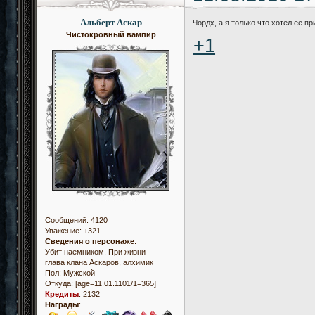
Альберт Аскар
Чордх, а я только что хотел ее п
Чистокровный вампир
+1
Сообщений:
4120
Уважение:
+321
Сведения о персонаже
:
Убит наемником. При жизни —
глава клана Аскаров, алхимик
Пол:
Мужской
Откуда:
[age=11.01.1101/1=365]
Кредиты
:
2132
Награды
: