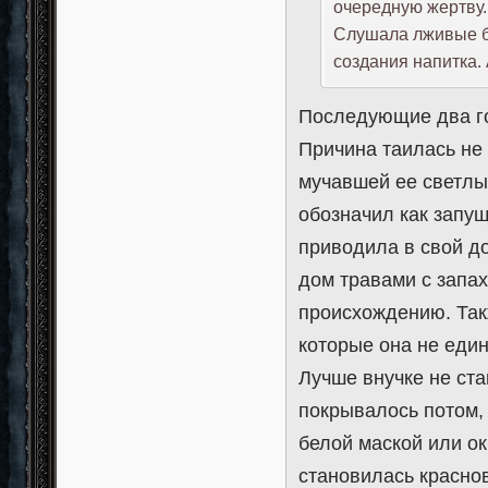
очередную жертву.
Слушала лживые ба
создания напитка. 
Последующие два г
Причина таилась не 
мучавшей ее светлы
обозначил как запу
приводила в свой д
дом травами с запа
происхождению. Так
которые она не еди
Лучше внучке не ста
покрывалось потом, 
белой маской или о
становилась краснов