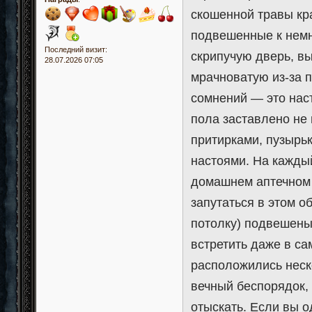
скошенной травы кр
подвешенные к немн
Последний визит:
скрипучую дверь, в
28.07.2026 07:05
мрачноватую из-за 
сомнений — это наст
пола заставлено не
притирками, пузырь
настоями. На кажды
домашнем аптечном с
запутаться в этом о
потолку) подвешены
встретить даже в са
расположились неско
вечный беспорядок, 
отыскать. Если вы о