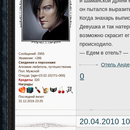
и шаманской дряни е
он пытался выразить
Когда знахарь выпис
Девушка и так натер
возможно скрасит е
происходило.
— Едем в отель? — 
Сообщений:
2955
Уважение:
+286
Сведения о персонаже
:
Отель Анд
Алхимик-любитель, путешественик
Пол:
Мужской
0
Откуда:
[age=23.02.1527/1=365]
Кредиты
:
320
Награды
:
Последний визит:
31.12.2016 23:25
20.04.2010 10