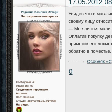
17.05.2012 08
Реджина Камелия Аттари
Увидев что в магази
Чистокровная вампиресса
своему лицу относи
— Мне листья малин
Оплатив покупку де
приметив его лохмо
обратно в поместье.
Особняк «С
0
Сообщений:
46
Уважение:
+5
Сведения о персонаже
:
Алхимик
Пол:
Женский
Откуда:
[age=09.01.1672/1=365]
Награды
: