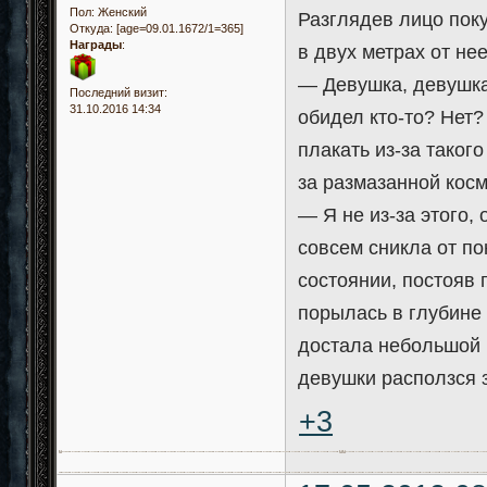
Пол:
Женский
Разглядев лицо пок
Откуда:
[age=09.01.1672/1=365]
Награды
:
в двух метрах от нее
— Девушка, девушка,
Последний визит:
31.10.2016 14:34
обидел кто-то? Нет? 
плакать из-за таког
за размазанной кос
— Я не из-за этого, он
совсем сникла от по
состоянии, постояв 
порылась в глубине 
достала небольшой 
девушки расползся 
+3