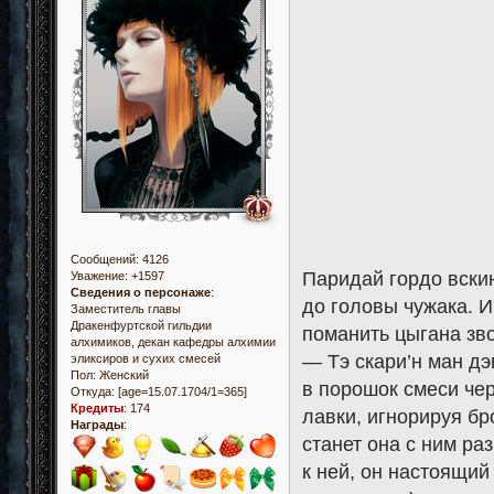
Сообщений:
4126
Паридай гордо вски
Уважение:
+1597
Сведения о персонаже
:
до головы чужака. И
Заместитель главы
Дракенфуртской гильдии
поманить цыгана зво
алхимиков, декан кафедры алхимии
— Тэ скари’н ман дэ
эликсиров и сухих смесей
Пол:
Женский
в порошок смеси чер
Откуда:
[age=15.07.1704/1=365]
Кредиты
:
174
лавки, игнорируя бр
Награды
:
станет она с ним ра
к ней, он настоящий