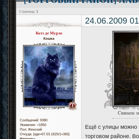
Страница:
1
24.06.2009 01
Котэ де Мурло
Кошка
Сообщений:
9380
Уважение:
+1850
Ещё с улицы можно 
Пол:
Женский
Откуда:
[age=07.03.1825/1=365]
торговом районе. В
Награды
: