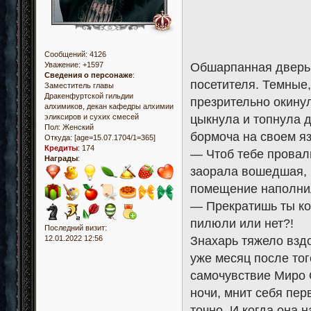
Сообщений:
4126
Обшарпанная дверь 
Уважение:
+1597
Сведения о персонаже
:
посетителя. Темные,
Заместитель главы
Дракенфуртской гильдии
презрительно окину
алхимиков, декан кафедры алхимии
цыкнула и топнула 
эликсиров и сухих смесей
Пол:
Женский
бормоча на своем яз
Откуда:
[age=15.07.1704/1=365]
Кредиты
:
174
— Чтоб тебе провали
Награды
:
заорала вошедшая, 
помещение наполнил
— Прекратишь ты ко
пилюли или нет?!
Последний визит:
Знахарь тяжело взд
12.01.2022 12:56
уже месяц после тог
самочувствие Миро 
ночи, мнит себя пер
точно. И когда она