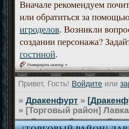
Вначале рекомендуем почи
или обратиться за помощь
игроделов
. Возникли вопро
создании персонажа? Задайт
гостиной
.
Привет, Гость!
Войдите
или
за
»
Дракенфурт
»
[Дракенф
»
[Торговый район] Лавка
[ТОРГОВЫЙ РАЙОН] ЛА