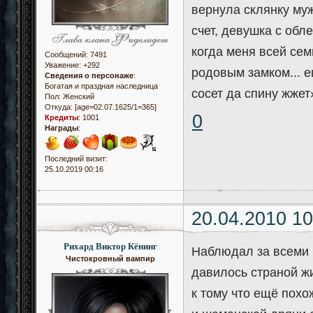
вернула склянку муж
счет, девушка с обл
когда меня всей се
Сообщений:
7491
Уважение:
+292
родовым замком... е
Сведения о персонаже
:
Богатая и праздная наследница
сосет да спину жже
Пол:
Женский
Откуда:
[age=02.07.1625/1=365]
0
Кредиты
:
1001
Награды
:
Последний визит:
25.10.2019 00:16
20.04.2010 10
Рихард Виктор Кёнинг
Наблюдал за всеми 
Чистокровный вампир
давилось страной ж
к тому что ещё похо