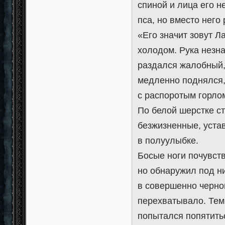
спиной и лица его 
пса, но вместо него
«Его значит зовут Л
холодом. Рука незна
раздался жалобный, 
медленно поднялся,
с распоротым горлом
По белой шерстке ст
безжизненные, уста
в полуулыбке.
Босые ноги почувст
но обнаружил под ни
в совершенно черно
перехватывало. Тем
попытался попятитьс