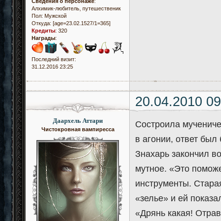
Сведения о персонаже
:
Алхимик-любитель, путешественик
Пол:
Мужской
Откуда:
[age=23.02.1527/1=365]
Кредиты
:
320
Награды
:
Последний визит:
31.12.2016 23:25
20.04.2010 09
Даархель Аттари
Состроила мучениче
Чистокровная вампиресса
в агонии, ответ был 
Знахарь закончил во
мутное. «Это помож
инструменты. Стара
«зелье» и ей показа
«Дрянь какая! Отрав