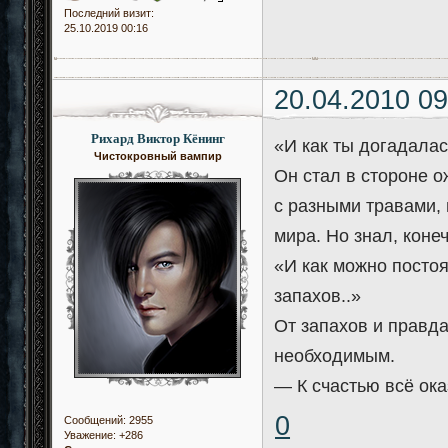
Последний визит:
25.10.2019 00:16
20.04.2010 09
Рихард Виктор Кёнинг
«И как ты догадала
Чистокровный вампир
Он стал в стороне 
с разными травами, 
мира. Но знал, коне
«И как можно посто
запахов..»
От запахов и правда
необходимым.
— К счастью всё ока
0
Сообщений:
2955
Уважение:
+286