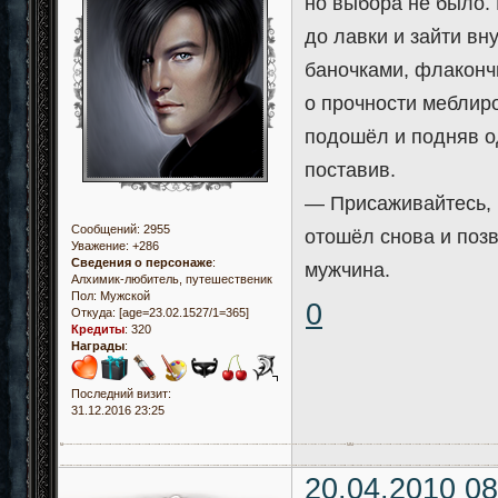
но выбора не было.
до лавки и зайти в
баночками, флаконч
о прочности меблир
подошёл и подняв од
поставив.
— Присаживайтесь, м
Сообщений:
2955
отошёл снова и позв
Уважение:
+286
Сведения о персонаже
:
мужчина.
Алхимик-любитель, путешественик
Пол:
Мужской
0
Откуда:
[age=23.02.1527/1=365]
Кредиты
:
320
Награды
:
Последний визит:
31.12.2016 23:25
20.04.2010 08