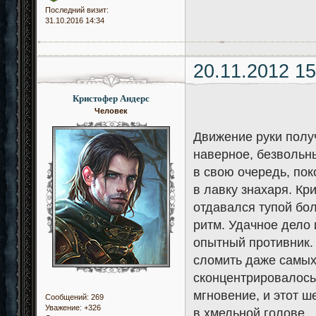
Последний визит:
31.10.2016 14:34
20.11.2012 15
Кристофер Андерс
Человек
Движение руки получ
наверное, безвольн
в свою очередь, по
в лавку знахаря. Кр
отдавался тупой бол
ритм. Удачное дело 
опытный противник.
сломить даже самых
сконцентрировалось
мгновение, и этот 
Сообщений:
269
Уважение:
+326
в хмельной голове.