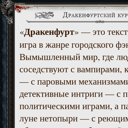
Дракенфурт
«
» — это текст
игра в жанре городского фэ
Вымышленный мир, где люд
соседствуют с вампирами, к
— с паровыми механизмам
детективные интриги — с 
политическими играми, а п
луне нетопыри — с реющи