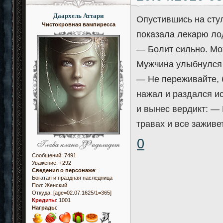
Даархель Аттари
Опустившись на стул
Чистокровная вампиресса
показала лекарю ло
— Болит сильно. Мо
Мужчина улыбнулся 
— Не переживайте, б
нажал и раздался и
и вынес вердикт: —
травах и все заживе
0
Сообщений:
7491
Уважение:
+292
Сведения о персонаже
:
Богатая и праздная наследница
Пол:
Женский
Откуда:
[age=02.07.1625/1=365]
Кредиты
:
1001
Награды
: