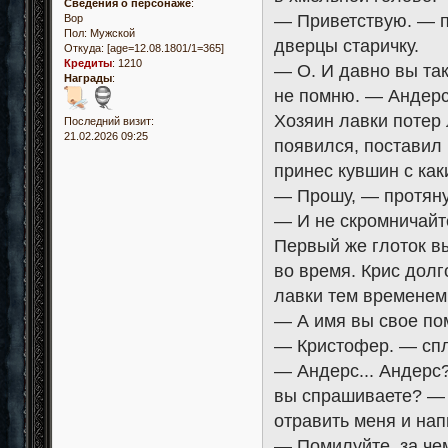
Сведения о персонаже
:
— Приветствую. — п
Вор
Пол:
Мужской
дверцы старичку.
Откуда:
[age=12.08.1801/1=365]
Кредиты
:
1210
— О. И давно вы та
Награды
:
не помню. — Андерс
Хозяин лавки потер 
Последний визит:
21.02.2026 09:25
появился, поставил 
принес кувшин с как
— Прошу, — протяну
— И не скромничайт
Первый же глоток вы
во время. Крис долг
лавки тем временем
— А имя вы свое по
— Кристофер. — спл
— Андерс... Андерс
вы спрашиваете? — 
отравить меня и нап
— Помилуйте, за чем