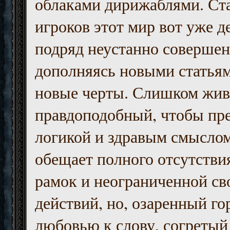
облаками дирижаблями. Ст
игроков этот мир вот уже д
подряд неустанно совершен
дополняясь новыми статьям
новые черты. Слишком жив
правдоподобный, чтобы пр
логикой и здравым смыслом
обещает полного отсутств
рамок и неограниченной с
действий, но, озаренный го
любовью к слову, согретый