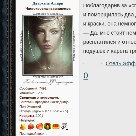
Даархель Аттари
Поблагодарив за «сп
Чистокровная вампиресса
и поморщилась два д
и краски, она немно
— Да, мне стоит нем
расплатился и отнес
подушек и карета т
Отель Эфф
0
Сообщений:
7491
Уважение:
+292
Сведения о персонаже
:
Богатая и праздная наследница
Пол:
Женский
Откуда:
[age=02.07.1625/1=365]
Кредиты
:
1001
Награды
:
Последний визит: