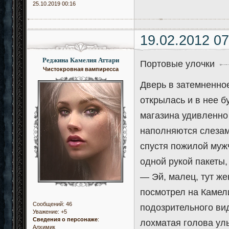
25.10.2019 00:16
19.02.2012 07
Реджина Камелия Аттари
Портовые улочки
Чистокровная вампиресса
Дверь в затемненн
открылась и в нее 
магазина удивленно 
наполняются слезам
спустя пожилой муж
одной рукой пакеты,
— Эй, малец, тут же
посмотрел на Камел
Сообщений:
46
подозрительного ви
Уважение:
+5
Сведения о персонаже
:
лохматая голова ул
Алхимик