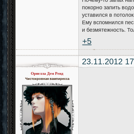
Почему-то запах нап
покорно запить водо
уставился в потолок
Ему вспомнился песч
и безмятежность. То
+5
23.11.2012 17
Орнелла Дем Ренд
Чистокровная вампиресса