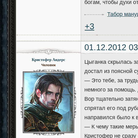
богам, чтобы духи о
Табор ман
+3
01.12.2012 03
Кристофер Андерс
Цыганка скрылась за
Человек
достал из поясной с
— Это тебе, за тру
немного за помощь. 
Вор тщательно затя
спрятал его под ру
направился было к в
— К чему такие мер
Кристофер не сразу 