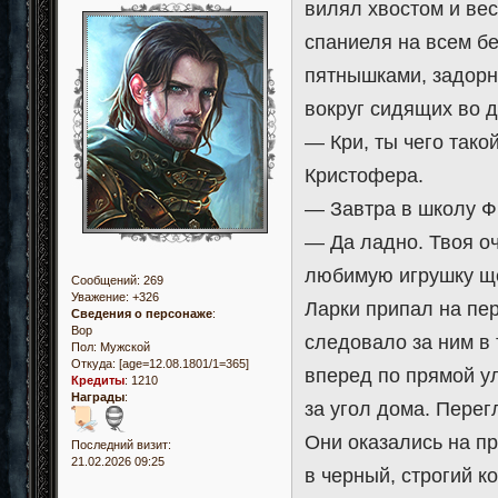
вилял хвостом и ве
спаниеля на всем б
пятнышками, задорны
вокруг сидящих во 
— Кри, ты чего так
Кристофера.
— Завтра в школу Фи
— Да ладно. Твоя о
любимую игрушку ще
Сообщений:
269
Уважение:
+326
Ларки припал на пер
Сведения о персонаже
:
Вор
следовало за ним в 
Пол:
Мужской
Откуда:
[age=12.08.1801/1=365]
вперед по прямой у
Кредиты
:
1210
Награды
:
за угол дома. Перег
Они оказались на п
Последний визит:
21.02.2026 09:25
в черный, строгий к