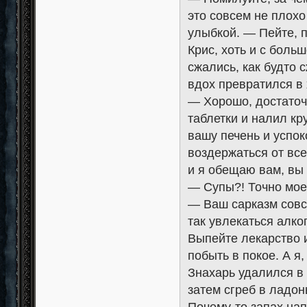
это совсем не плох
улыбкой. — Пейте, 
Крис, хоть и с боль
сжались, как будто 
вдох превратился в
— Хорошо, достаточ
таблетки и налил кр
вашу печень и успок
воздержаться от все
и я обещаю вам, вы 
— Супы?! Точно мое
— Ваш сарказм совс
так увлекаться алко
Выпейте лекарство и
побыть в покое. А я
Знахарь удалился в
затем сгреб в ладон