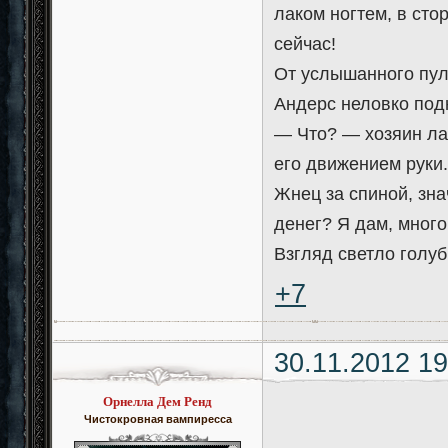
лаком ногтем, в сто
сейчас!
От услышанного пул
Андерс неловко подн
— Что? — хозяин ла
его движением руки.
Жнец за спиной, зна
денег? Я дам, много
Взгляд светло голуб
+7
30.11.2012 19
Орнелла Дем Ренд
Чистокровная вампиресса