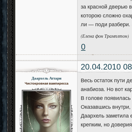
за красной дверью в
которою сложно оха
ли — поди разбери. 
(Елена фон Трамплтон)
0
20.04.2010 08
Даархель Аттари
Весь остаток пути д
Чистокровная вампиресса
анабиоза. Но вот ка
В голове появилась 
Оказавшись внутри, 
Даархель заметила е
крепким, но довери