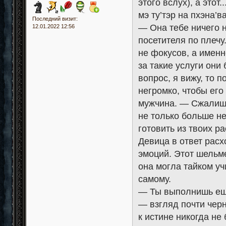
этого вслух), а это
мэ ту’тэр на пхэна’ва
Последний визит:
— Она тебе ничего н
12.01.2022 12:56
посетителя по плечу
не фокусов, а именн
за такие услуги они 
вопрос, я вижу, то 
негромко, чтобы ег
мужчина. — Сжалишь
не только больше не
готовить из твоих ра
Девица в ответ расх
эмоций. Этот шельме
она могла тайком учи
самому.
— Ты выполнишь еще 
— взгляд почти черн
к истине никогда не