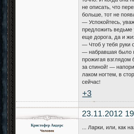
не описать, что пер
больше, тот не появ
— Успокойтесь, ува
предложить ведьме у
еще дорога, да и жи
— Чтоб у тебя руки о
— набравшая было в 
прожигая взглядом 
за спиной! — напор
лаком ногтем, в сто
сейчас!
+3
23.11.2012 19
Кристофер Андерс
... Ларки, или, как
Человек