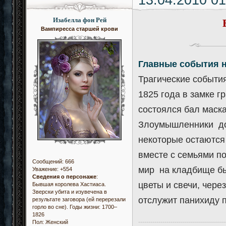
13.04.2010 01
Изабелла фон Рей
Вампиресса старшей крови
Главные события 
Трагические события
1825 года в замке 
состоялся бал маск
Злоумышленники до 
некоторые остаются
вместе с семьями п
Сообщений:
666
мир на кладбище бы
Уважение:
+554
Сведения о персонаже
:
цветы и свечи, чере
Бывшая королева Хастиаса.
Зверски убита и изувечена в
отслужит панихиду 
результате заговора (ей перерезали
горло во сне). Годы жизни: 1700–
1826
-------------------------------------------
Пол:
Женский