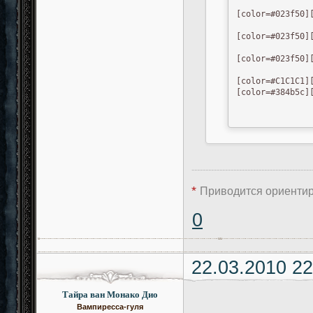
[color=#023f50][
[color=#023f50][
[color=#023f50][
[color=#C1C1C1]
[color=#384b5c]
-------------------------------------------
*
Приводится ориентиро
0
22.03.2010 22
Тайра ван Монако Дио
Вампиресса-гуля