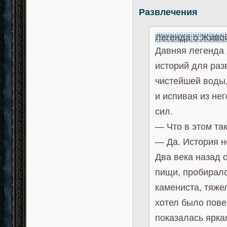
Развлечения
Легенда о Живо
Давняя легенда в
историй для разв
чистейшей воды,
и испивая из не
сил.
— Что в этом та
— Да. История н
Два века назад 
пищи, пробиралс
камениста, тяже
хотел было повер
показалась ярка