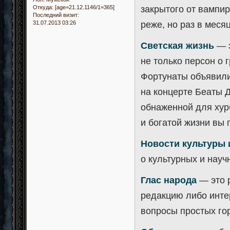
закрытого от вампи
Откуда:
[age=21.12.1146/1=365]
Последний визит:
реже, но раз в месяц
31.07.2013 03:26
Светская жизнь
— э
не только персон о 
Фортунаты объявили
на концерте Беаты 
обнаженной для хур
и богатой жизни вы 
Новости культуры 
о культурных и нау
Глас народа
— это р
редакцию либо инте
вопросы простых го