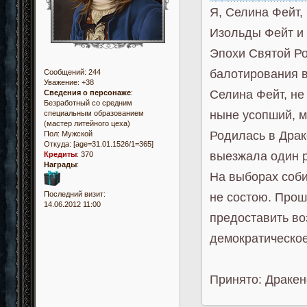
Я, Селина Фейт,
Изольды Фейт и 
Эпохи Святой Ро
балотирования в
Сообщений:
244
Уважение:
+38
Селина Фейт, не
Сведения о персонаже
:
Безработный со средним
ныне усопший, м
специальным образованием
(мастер литейного цеха)
Родилась в Драк
Пол:
Мужской
Откуда:
[age=31.01.1526/1=365]
выезжала один р
Кредиты
:
370
Награды
:
На выборах соби
Последний визит:
не состою. Прош
14.06.2012 11:00
предоставить во
демократическое
Принято: Дракен