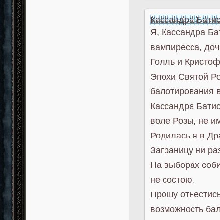
Кассандра Бати
Я, Кассандра Ба
вампиресса, доч
Голль и Кристоф
Эпохи Святой Ро
балотирования в
Кассандра Батис
воле Розы, не и
Родилась я в Др
Заграницу ни ра
На выборах соби
не состою.
Прошу отнестись
возможность бал