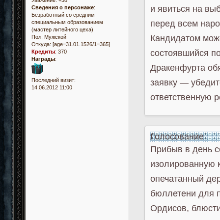
Уважение:
+38
и явиться на вы
Сведения о персонаже
:
Безработный со средним
перед всем наро
специальным образованием
(мастер литейного цеха)
Кандидатом може
Пол:
Мужской
Откуда:
[age=31.01.1526/1=365]
состоявшийся по
Кредиты
:
370
Награды
:
Дракенфурта обя
Последний визит:
заявку — убедите
14.06.2012 11:00
ответственную р
Голосование
Прибыв в день с
изолированную к
опечатанный дер
бюллетени для п
Ордисов, блюсти