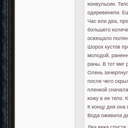
конвульсии. Тело
одеревенели. Ещ
Час или два, пр
большего количе
освещало поляну
Шорох кустов пр
молодой, раненн
раны. В тот миг
Олень зачерпнул
после чего скры
пленкой сначала
кожу в ее тело. 
К концу дня она
Вода оживила д
Два века спустя 