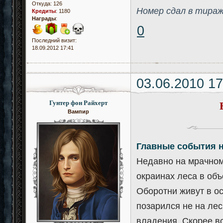
Откуда:
126
Номер сдал в тираж
Кредиты
:
1180
Награды
:
0
Последний визит:
18.09.2012 17:41
03.06.2010 17
Гунтер фон Райхерт
Вампир
Главные события 
Недавно на мрачном
окраинах леса в объ
Оборотни живут в ос
позарился не на ле
владения. Скорее вс