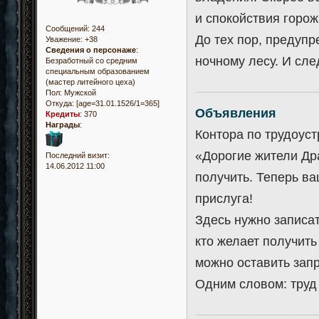
и спокойствия горож
Сообщений:
244
До тех пор, предуп
Уважение:
+38
Сведения о персонаже
:
ночному лесу. И сле
Безработный со средним
специальным образованием
(мастер литейного цеха)
-------------------------------------------
Пол:
Мужской
Откуда:
[age=31.01.1526/1=365]
Объявления
Кредиты
:
370
Награды
:
Контора по трудоуст
«Дорогие жители Д
Последний визит:
14.06.2012 11:00
получить. Теперь ва
прислуга!
Здесь нужно записат
кто желает получит
можно оставить запр
Одним словом: труд 
-------------------------------------------