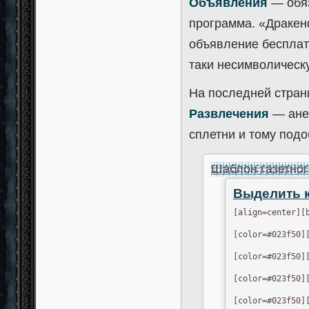
Объявления
— обяз
программа. «Дракен
объявление бесплат
таки несимволическу
На последней страни
Развлечения
— ане
сплетни и тому подо
Шаблон газетног
Выделить 
[align=center][
[color=#023f50][
[color=#023f50][
[color=#023f50][
[color=#023f50][