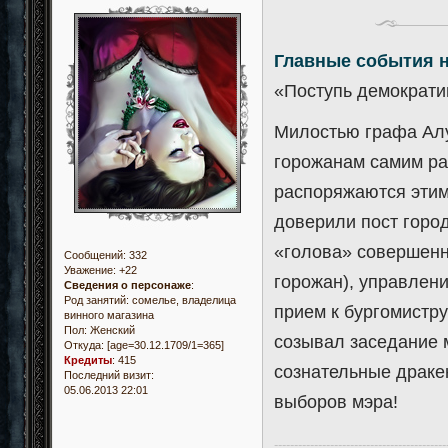
Главные события 
«Поступь демократи
Милостью графа Ал
горожанам самим ра
распоряжаются этим
доверили пост город
«голова» совершенно
Сообщений:
332
Уважение:
+22
горожан), управлени
Сведения о персонаже
:
Род занятий: сомелье, владелица
прием к бургомистру
винного магазина
Пол:
Женский
созывал заседание 
Откуда:
[age=30.12.1709/1=365]
Кредиты
:
415
сознательные драке
Последний визит:
05.06.2013 22:01
выборов мэра!
-------------------------------------------