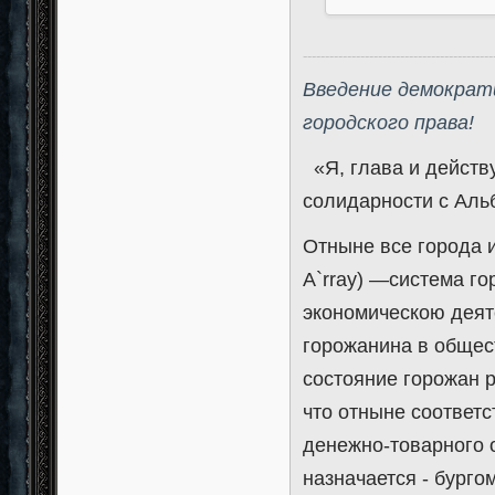
-------------------------------------------
Введение демократи
городского права!
«Я, глава и действ
солидарности с Альб
Отныне все города и
A`rray) —система го
экономическою деят
горожанина в общес
состояние горожан 
что отныне соответс
денежно-товарного 
назначается - бурго