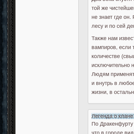
той же чистейше
не знает где он.
лесу и по сей де
Также нам извес
вампиров, если 
количестве (свы
исключительно н
Людям применять
и внутрь в любо
жизни, в остальн
Легенда о клане
По Дракенфурту 
что в городе ви