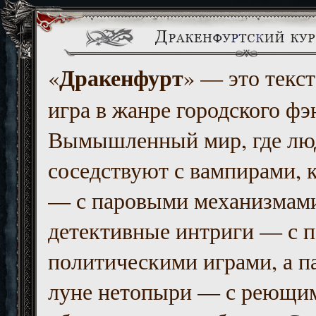
Дракенфурт
«
» — это текст
игра в жанре городского фэ
Вымышленный мир, где люд
соседствуют с вампирами, к
— с паровыми механизмам
детективные интриги — с 
политическими играми, а п
луне нетопыри — с реющи