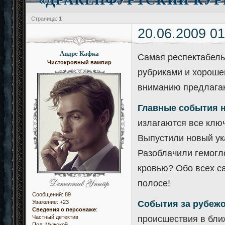
Страница:
1
20.06.2009 01
Андре Кафка
Самая респектабел
Чистокровный вампир
рубриками и хороше
вниманию предлага
Главные события 
излагаются все клю
Выпустили новый ук
Разоблачили гемогл
кровью? Обо всех с
полосе!
Сообщений:
89
События за рубеж
Уважение:
+23
Сведения о персонаже
:
происшествия в бли
Частный детектив
Пол:
Мужской