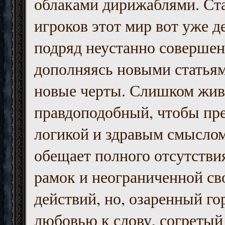
облаками дирижаблями. Ст
игроков этот мир вот уже д
подряд неустанно совершен
дополняясь новыми статьям
новые черты. Слишком жив
правдоподобный, чтобы пр
логикой и здравым смыслом
обещает полного отсутств
рамок и неограниченной с
действий, но, озаренный го
любовью к слову, согретый