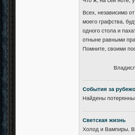
Что ж, на сей ноте, 
Всех, независимо от
моего графства, буд
одного стола и пах
отныне равными пр
Помните, своими по
Владисл
-------------------------------------------
События за рубеж
Найдены потерянные
-------------------------------------------
Светская жизнь
Холод и Вампиры, В