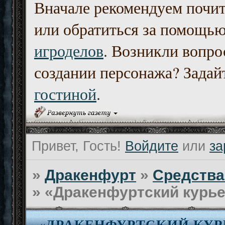
Вначале рекомендуем почи
или обратиться за помощь
игроделов
. Возникли вопро
создании персонажа? Задайт
гостиной
.
Привет, Гость!
Войдите
или
за
»
Дракенфурт
»
Средства
»
«Дракенфуртский курь
«ДРАКЕНФУРТСКИЙ КУР