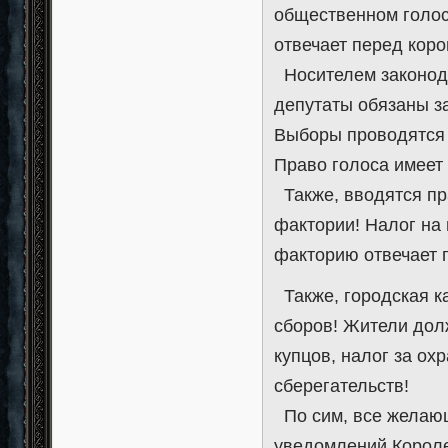
общественном голосо
отвечает перед коро
Носителем законода
депутаты обязаны з
Выборы проводятся 
Право голоса имеет
Также, вводятся пр
фактории! Налог на 
факторию отвечает 
Также, городская к
сборов! Жители дол
купцов, налог за ох
сберегательств!
По сим, все желающ
уведомлений Короле