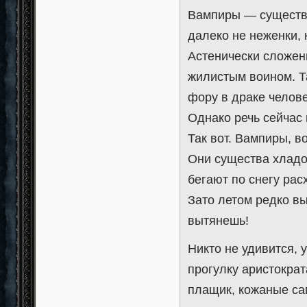
Вампиры — существа
далеко не неженки, 
Астенически сложен
жилистым воином. Та
фору в драке челов
Однако речь сейчас 
Так вот. Вампиры, в
Они существа хладо
бегают по снегу рас
Зато летом редко вы
вытянешь!
Никто не удивится,
прогулку аристократ
плащик, кожаные са