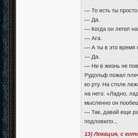
— То есть ты просто
— Да.
— Когда он летел на
— Ага.
— А ты в это время 
— Да.
— Ни в жизнь не по
Рудольф пожал плеч
ко рту. На столе ле
на него. «Ладно, ла
мысленно он пообещ
— Так, давай еще ра
подловило...
13) Локация, с ко