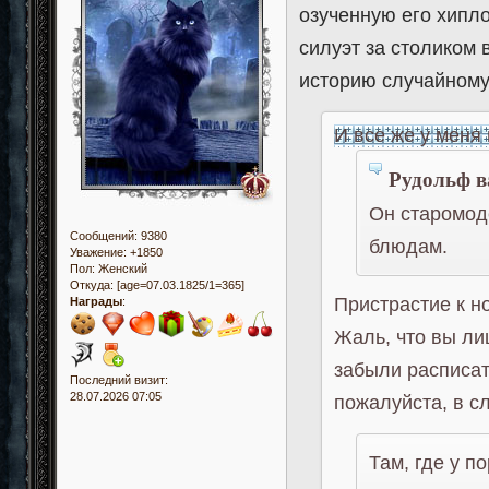
озученную его хипл
силуэт за столиком
историю случайному
И все же у меня 
Рудольф в
Он старомод
Сообщений:
9380
блюдам.
Уважение:
+1850
Пол:
Женский
Откуда:
[age=07.03.1825/1=365]
Пристрастие к н
Награды
:
Жаль, что вы ли
забыли расписат
Последний визит:
28.07.2026 07:05
пожалуйста, в с
Там, где у п