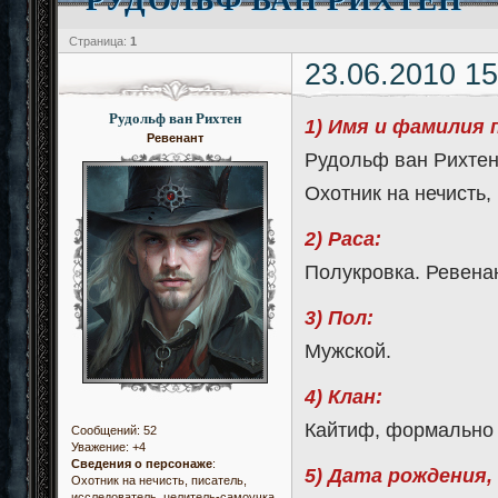
Страница:
1
23.06.2010 15
Рудольф ван Рихтен
1) Имя и фамилия 
Ревенант
Рудольф ван Рихтен
Охотник на нечисть,
2) Раса:
Полукровка. Ревенан
3) Пол:
Мужской.
4) Клан:
Кайтиф, формально 
Сообщений:
52
Уважение:
+4
Сведения о персонаже
:
5) Дата рождения,
Охотник на нечисть, писатель,
исследователь, целитель-самоучка