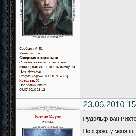
Сообщений:
52
Уважение:
+4
Сведения о персонаже
:
Охотник на нечисть, писатель,
исследователь, целитель-самоучка
Пол:
Мужской
Откуда:
[age=26.03.1407/1=365]
Кредиты
:
50
Последний визит:
05.07.2010 23:12
23.06.2010 15
Котэ де Мурло
Рудольф ван Рихт
Кошка
Не скрою, у меня в