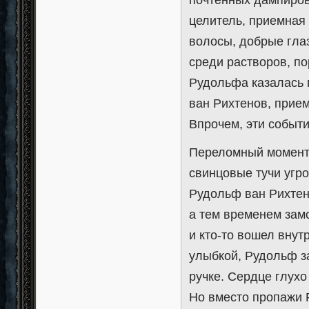
целитель, приемная
волосы, добрые гла
среди растворов, по
Рудольфа казалась 
ван Рихтенов, прием
Впрочем, эти событ
Переломный момент 
свинцовые тучи угр
Рудольф ван Рихтен
а тем временем замо
и кто-то вошел внут
улыбкой, Рудольф з
ручке. Сердце глухо
Но вместо пропажи