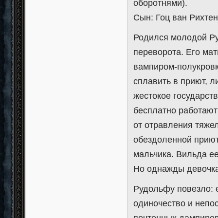
оборотнями).
Сын: Гоц ван Рихтен 
Родился молодой Ру
переворота. Его мат
вампиром-полукровк
сплавить в приют, л
жестокое государств
бесплатно работают 
от отравления тяже
обездоленной приют
мальчика. Вильда е
Но однажды девочка 
Рудольфу повезло: е
одиночество и непос
почтенных дампиров