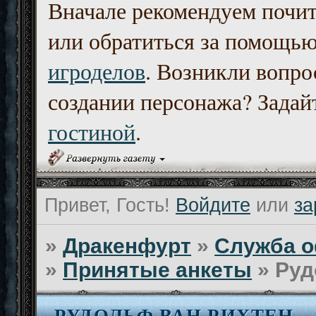
Вначале рекомендуем почи
или обратиться за помощь
игроделов
. Возникли вопро
создании персонажа? Задайт
гостиной
.
Привет, Гость!
Войдите
или
за
»
Дракенфурт
»
Служба о
»
Принятые анкеты
»
Руд
РУДОЛЬФ ВАН РИХТЕН