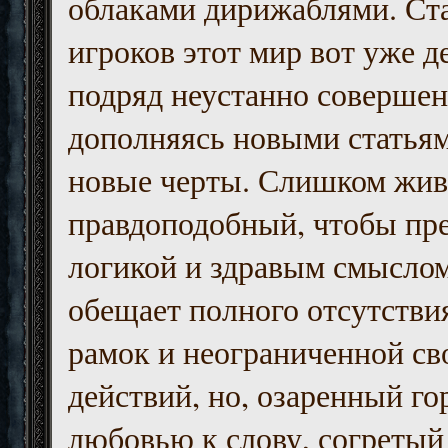
облаками дирижаблями. Ст
игроков этот мир вот уже д
подряд неустанно совершен
дополняясь новыми статьям
новые черты. Слишком жив
правдоподобный, чтобы пр
логикой и здравым смыслом
обещает полного отсутств
рамок и неограниченной с
действий, но, озаренный го
любовью к слову, согретый