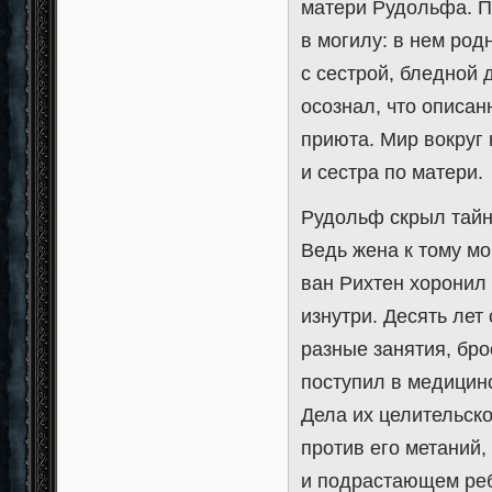
матери Рудольфа. П
в могилу: в нем род
с сестрой, бледной
осознал, что описан
приюта. Мир вокруг 
и сестра по матери.
Рудольф скрыл тайну
Ведь жена к тому мо
ван Рихтен хоронил 
изнутри. Десять лет
разные занятия, бро
поступил в медицинс
Дела их целительско
против его метаний,
и подрастающем ребе