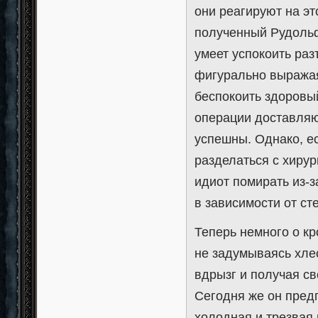
они реагируют на эт
полученный Рудольф
умеет успокоить раз
фигурально выражая
беспокоить здоровы
операции доставляю
успешны. Однако, ес
разделаться с хиру
идиот помирать из-з
в зависимости от с
Теперь немного о кр
не задумываясь хле
вдрызг и получая св
Сегодня же он предп
холодная и трезвая 