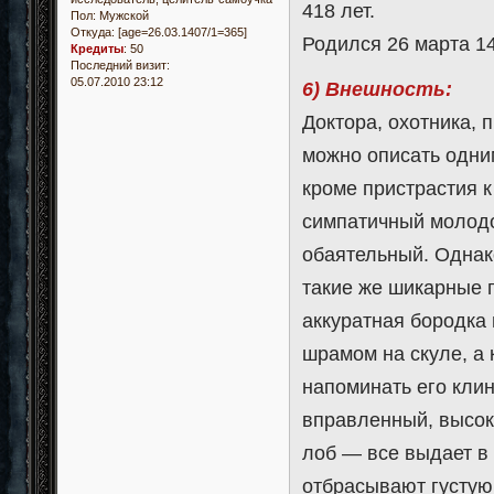
418 лет.
Пол:
Мужской
Откуда:
[age=26.03.1407/1=365]
Родился 26 марта 14
Кредиты
:
50
Последний визит:
05.07.2010 23:12
6) Внешность:
Доктора, охотника, 
можно описать одни
кроме пристрастия к
симпатичный молодо
обаятельный. Однако
такие же шикарные 
аккуратная бородка
шрамом на скуле, а 
напоминать его клин
вправленный, высок
лоб — все выдает в 
отбрасывают густую