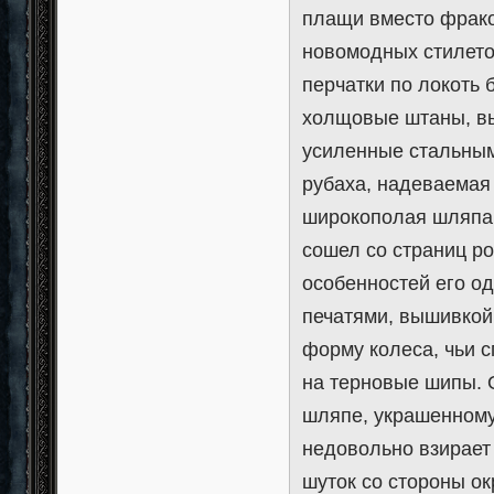
плащи вместо фрако
новомодных стилето
перчатки по локоть 
холщовые штаны, вы
усиленные стальным
рубаха, надеваемая 
широкополая шляпа 
сошел со страниц ро
особенностей его о
печатями, вышивкой
форму колеса, чьи 
на терновые шипы. 
шляпе, украшенному
недовольно взирает
шуток со стороны о