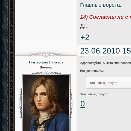
Главные ворота
.
14) Согласны ли с
Да.
+2
23.06.2010 15
Гунтер фон Райхерт
Здравствуйте. Анкета мне понра
Вампир
Вот две ошибки:
холщёвые, силует
Холщовые, силуэт.
0