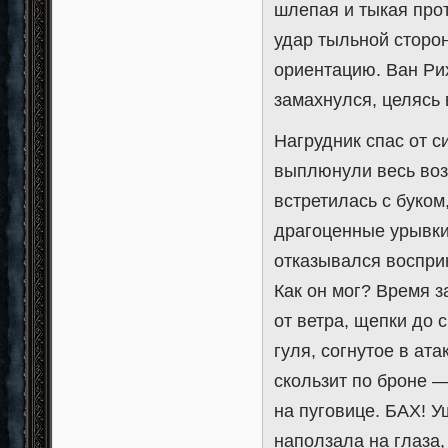
шлепая и тыкая про
удар тыльной сторон
ориентацию. Ван Ри
замахнулся, целясь
Нагрудник спас от с
выплюнули весь возд
встретилась с буком
драгоценные урывки 
отказывался воспри
Как он мог? Время 
от ветра, щепки до 
гуля, согнутое в ат
скользит по броне 
на пуговице. БАХ! У
наползала на глаза,