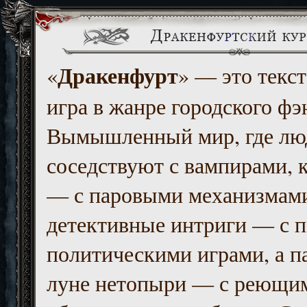
Дракенфурт
«
» — это текст
игра в жанре городского фэ
Вымышленный мир, где люд
соседствуют с вампирами, к
— с паровыми механизмам
детективные интриги — с 
политическими играми, а п
луне нетопыри — с реющи