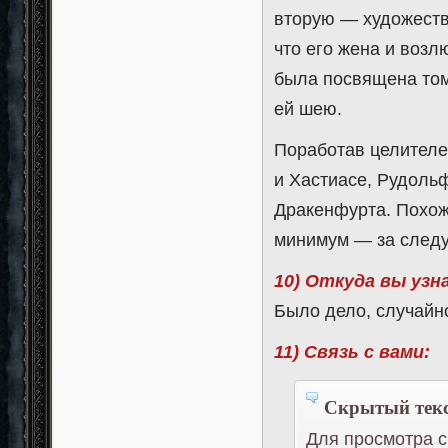
вторую — художеств
что его жена и возл
была посвящена том
ей шею.
Поработав целителе
и Хастиасе, Рудольф
Дракенфурта. Похоже
минимум — за следу
10) Откуда вы узн
Было дело, случайн
11) Связь с вами:
Скрытый текс
Для просмотра с