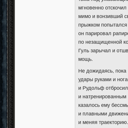
мгновенно отскочил 
мимо и вонзивший св
прыжком попытался 
он парировал рапир
по незащищенной ко
Гуль зарычал и отшв
мощь.
Не дожидаясь, пока
удары руками и нога
и Рудольф отбросил
и натренированным в
казалось ему бессм
и плавными движени
и меняя траекторию