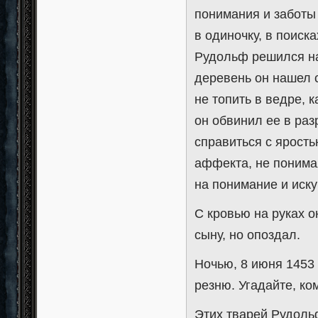
понимания и заботы 
в одиночку, в поиск
Рудольф решился на
деревень он нашел 
не топить в ведре, 
он обвинил ее в раз
справиться с ярост
аффекта, не понимая
на понимание и иск
С кровью на руках о
сыну, но опоздал.
Ночью, 8 июня 1453 
резню. Угадайте, ко
Этих тварей Рудольф