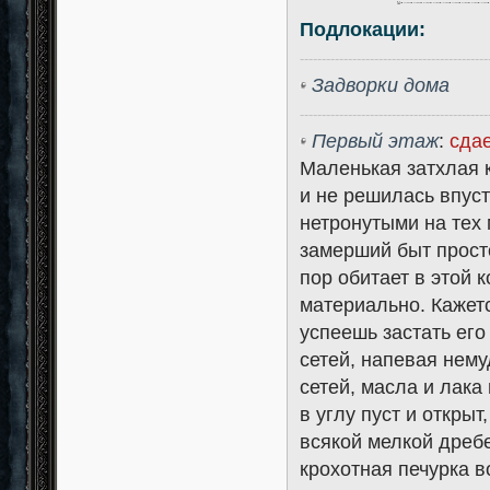
Подлокации:
-------------------------------------------
Задворки дома
-------------------------------------------
Первый этаж
:
сдае
Маленькая затхлая 
и не решилась впуст
нетронутыми на тех 
замерший быт просто
пор обитает в этой к
материально. Кажетс
успеешь застать его
сетей, напевая нем
сетей, масла и лака
в углу пуст и откры
всякой мелкой дребе
крохотная печурка в