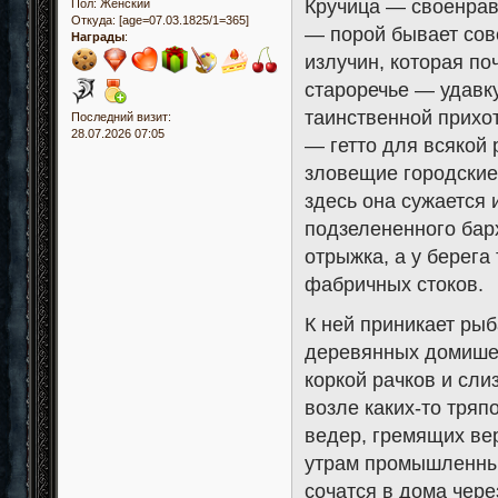
Кручица — своенравн
Пол:
Женский
Откуда:
[age=07.03.1825/1=365]
— порой бывает сов
Награды
:
излучин, которая по
староречье — удавк
таинственной прихот
Последний визит:
28.07.2026 07:05
— гетто для всякой 
зловещие городские
здесь она сужается 
подзелененного барх
отрыжка, а у берега
фабричных стоков.
К ней приникает рыб
деревянных домишек
коркой рачков и сли
возле каких-то тряпо
ведер, гремящих ве
утрам промышленные
сочатся в дома чере