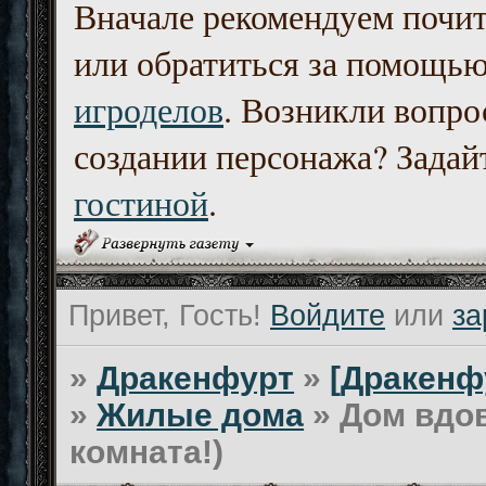
Вначале рекомендуем почи
или обратиться за помощь
игроделов
. Возникли вопро
создании персонажа? Задайт
гостиной
.
Привет, Гость!
Войдите
или
за
»
Дракенфурт
»
[Дракенф
»
Жилые дома
»
Дом вдов
комната!)