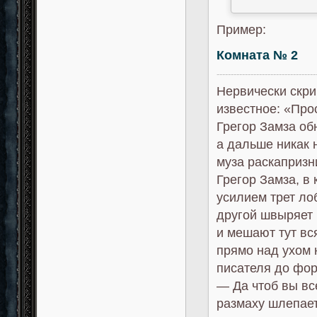
Пример:
Комната № 2
-----------------------------------
Нервически скр
известное: «Про
Грегор Замза обн
а дальше никак 
муза раскапризн
Грегор Замза, в
усилием трет ло
другой швыряет 
и мешают тут вс
прямо над ухом 
писателя до фор
— Да чтоб вы вс
размаху шлепает