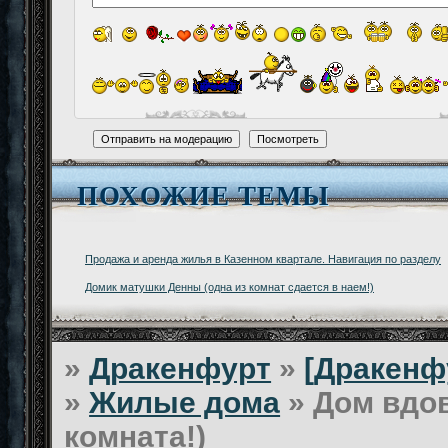
ПОХОЖИЕ ТЕМЫ
Продажа и аренда жилья в Казенном квартале. Навигация по разделу
Домик матушки Денны (одна из комнат сдается в наем!)
»
Дракенфурт
»
[Дракенф
»
Жилые дома
»
Дом вдов
комната!)