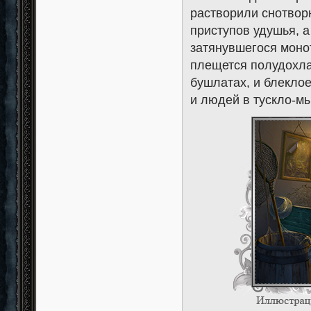
растворили снотвор
приступов удушья, а
затянувшегося монот
плещется полудохла
бушлатах, и блеклое
и людей в тускло-м