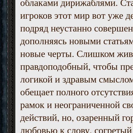
облаками дирижаблями. Ст
игроков этот мир вот уже д
подряд неустанно совершен
дополняясь новыми статьям
новые черты. Слишком жив
правдоподобный, чтобы пр
логикой и здравым смыслом
обещает полного отсутств
рамок и неограниченной с
действий, но, озаренный го
любовью к слову, согретый