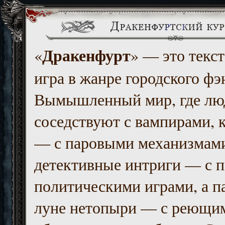
Дракенфурт
«
» — это текст
игра в жанре городского фэ
Вымышленный мир, где люд
соседствуют с вампирами, к
— с паровыми механизмам
детективные интриги — с 
политическими играми, а п
луне нетопыри — с реющи