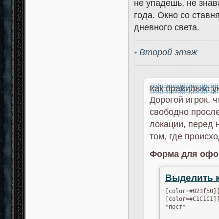
не упадешь, не знав
года. Окно со став
дневного света.
-------------------------------------------
Второй этаж
-------------------------------------------
Как правильно у
Дорогой игрок, 
свободно просл
локации, перед 
том, где происхо
Форма для офо
Выделить 
[color=#023f50][
[color=#C1C1C1]
*пост*