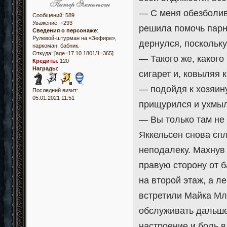
— С меня обезболива
Сообщений:
589
Уважение:
+293
решила помочь парню
Сведения о персонаже
:
Рулевой-штурман на «Зефире»,
дернулся, поскольк
наркоман, бабник.
Откуда:
[age=17.10.1801/1=365]
— Такого же, какого
Кредиты
:
120
Награды
:
сигарет и, ковыляя 
— подойдя к хозяину
Последний визит:
05.01.2021 11:51
прищурился и ухмыл
— Вы только там не 
Яккельсен снова спл
неподалеку. Махнув 
правую сторону от б
на второй этаж, а л
встретили Майка Мла
обслуживать дальше
настроение и боль в