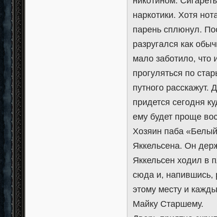
никотином. Сигареты
наркотики. Хотя но
парень сплюнул. Пос
разругался как обыч
мало заботило, что 
прогуляться по стар
путного расскажут. 
придется сегодня ку
ему будет проще вос
Хозяин паба «Белы
Яккельсена. Он держ
Яккельсен ходил в 
сюда и, напившись, 
этому месту и кажды
Майку Старшему.