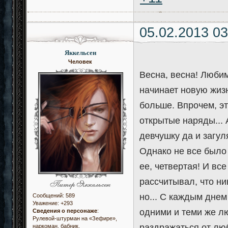
05.02.2013 03
Яккельсен
Человек
Весна, весна! Любим
начинает новую жизн
больше. Впрочем, эт
открытые наряды... 
девчушку да и загуля
Однако не все было 
ее, четвертая! И вс
рассчитывал, что ни
но... С каждым днем
Сообщений:
589
Уважение:
+293
одними и теми же л
Сведения о персонаже
:
Рулевой-штурман на «Зефире»,
раздражаться от люб
наркоман, бабник.