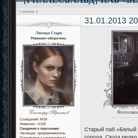
Страница:
1
31.01.2013 20
Люсида Старк
Ревенант-оборотень
Сообщений:
8439
Уважение:
+2159
Старый паб «Белый 
Сведения о персонаже
:
Часовщик, предприниматель.
города. Сюда редко 
Помолвлена с чистокровным