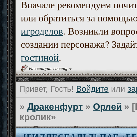
Вначале рекомендуем почи
или обратиться за помощь
игроделов
. Возникли вопро
создании персонажа? Задайт
гостиной
.
Привет, Гость!
Войдите
или
за
»
Дракенфурт
»
Орлей
»
кролик»
[ГИЛЛЕСБАЛЬД] ПАБ «Б