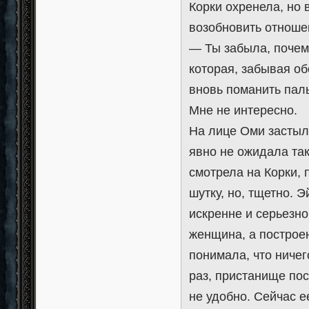
Корки охренела, но 
возобновить отноше
— Ты забыла, почем
которая, забывая об
вновь поманить паль
Мне не интересно.
На лице Оми застыл
явно не ожидала та
смотрела на Корки, 
шутку, но, тщетно. 
искренне и серьезно
женщина, а построе
понимала, что ничег
раз, пристанище по
не удобно. Сейчас е