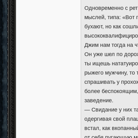
Одновременно с рет
мыслей, типа: «Вот 
бухают, но как сошли
высококвалифицирова
Джим нам тогда на ч
Он уже шел по доро
ты ищешь нататуиро
рыжего мужчину, то 
спрашивать у прохо
более беспокоящим, 
заведение.
— Свидание у них та
одергивая свой пла
встал, как вкопанны
от себя пугающую мы