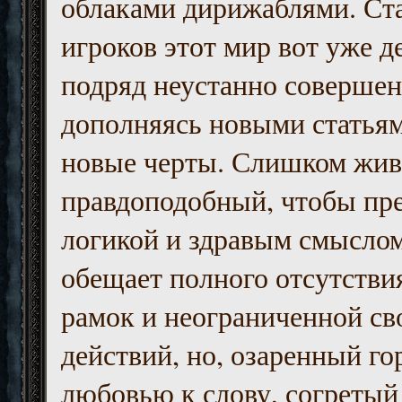
облаками дирижаблями. Ст
игроков этот мир вот уже д
подряд неустанно совершен
дополняясь новыми статьям
новые черты. Слишком жив
правдоподобный, чтобы пр
логикой и здравым смыслом
обещает полного отсутств
рамок и неограниченной с
действий, но, озаренный го
любовью к слову, согретый