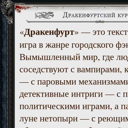
Дракенфурт
«
» — это текст
игра в жанре городского фэ
Вымышленный мир, где люд
соседствуют с вампирами, к
— с паровыми механизмам
детективные интриги — с 
политическими играми, а п
луне нетопыри — с реющи