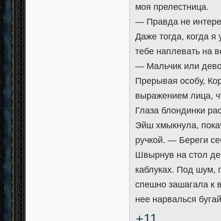
моя прелестница.
— Правда не интере
Даже тогда, когда я
тебе наплевать на все
— Мальчик или дево
Прерывая особу, Ко
выражением лица, чт
Глаза блондинки ра
Эйш хмыкнула, пока
ручкой. — Береги се
Швырнув на стол ден
каблуках. Под шум, 
спешно зашагала к в
нее нарвалься бугай
+11