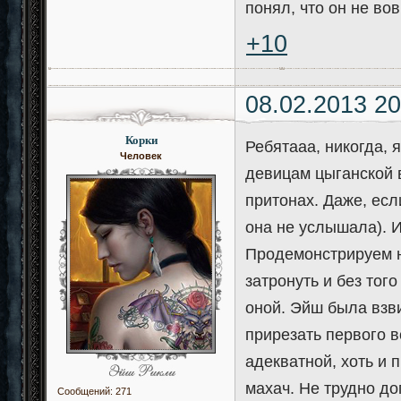
понял, что он не вов
+10
08.02.2013 20
Корки
Ребятааа, никогда, 
Человек
девицам цыганской 
притонах. Даже, есл
она не услышала). И
Продемонстрируем н
затронуть и без тог
оной. Эйш была взв
прирезать первого вс
адекватной, хоть и 
махач. Не трудно до
Сообщений:
271