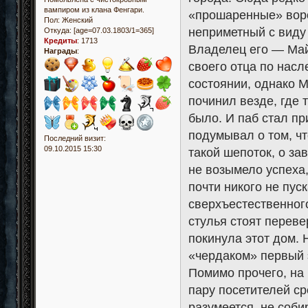
вампиром из клана Фенгари.
«прошаренные» воро
Пол:
Женский
неприметный с виду
Откуда:
[age=07.03.1803/1=365]
Кредиты
:
1713
Владелец его — Май
Награды
:
своего отца по насл
состоянии, однако 
починил везде, где 
было. И паб стал пр
подумывал о том, чт
Последний визит:
09.10.2015 15:30
такой шепоток, о за
не возымело успеха,
почти никого не пус
сверхъестественного
стулья стоят переве
покинула этот дом.
«чердаком» первый э
Помимо прочего, на 
пару посетителей с
разумеется, не соби