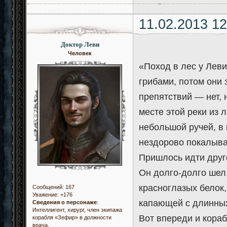
11.02.2013 12
Доктор Леви
Человек
«Поход в лес у Лев
грибами, потом они 
препятствий — нет, 
месте этой реки из
небольшой ручей, в 
нездорово покалыват
Пришлось идти друг
Он долго-долго шел,
красноглазых белок
Сообщений:
167
Уважение:
+176
капающей с длинных
Сведения о персонаже
:
Интеллигент, хирург, член экипажа
Вот впереди и кораб
корабля «Зефир» в должности
врача.