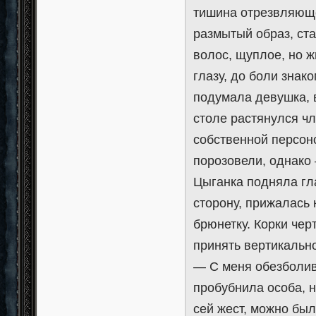
тишина отрезвляюще
размытый образ, ст
волос, щуплое, но ж
глазу, до боли знак
подумала девушка, в
столе растянулся ч
собственной персоно
порозовели, однако 
Цыганка подняла гл
сторону, прижалась
брюнетку. Корки чер
принять вертикальн
— С меня обезболив
пробубнила особа, 
сей жест, можно был