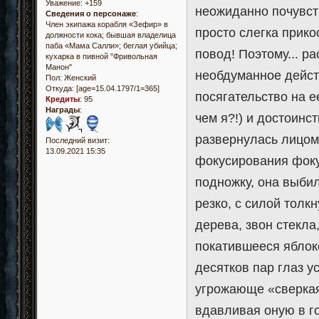
Уважение:
+159
неожиданно почувств
Сведения о персонаже
:
Член экипажа корабля «Зефир» в
просто слегка прико
должности кока; бывшая владелица
паба «Мама Салли»; беглая убийца;
повод! Поэтому... р
кухарка в пивной "Фривольная
Манон"
необдуманное действ
Пол:
Женский
Откуда:
[age=15.04.1797/1=365]
посягательство на е
Кредиты
:
95
Награды
:
чем я?!) и достоин
развернулась лицом
Последний визит:
13.09.2021 15:35
фокусирования фокус
подножку, она выбил
резко, с силой толк
дерева, звон стекла
покатившееся яблоко
десятков пар глаз 
угрожающе «сверкая
вдавливая оную в г