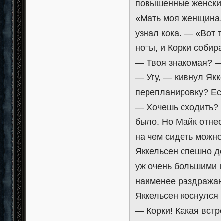
повышенные женские
«Мать моя женщина.
узнал кока. — «Вот 
ноты, и Корки собир
— Твоя знакомая? —
— Угу, — кивнул Якк
перепланировку? Ес
— Хочешь сходить? Д
было. Но Майк отнес
на чем сидеть можно
Яккельсен спешно де
уж очень большими ш
наименее раздражаю
Яккельсен коснулся 
— Корки! Какая встр