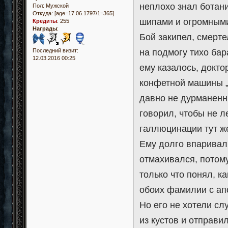
неплохо знал ботани
Пол:
Мужской
Откуда:
[age=17.06.1797/1=365]
шипами и огромными
Кредиты
:
255
Награды
:
Бой закипел, смерте
Последний визит:
на подмогу тихо бар
12.03.2016 00:25
ему казалось, докт
конфетной машины „
давно не дурманенны
говорил, чтобы не ле
галлюцинации тут ж
Ему долго впаривали
отмахивался, потому
только что понял, ка
обоих фамилии с ап
Но его не хотели сл
из кустов и отправи