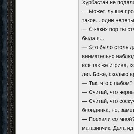
Хурбастан не подал
— Может, лучше про
такое... один нелеп
— С каких пор ты ст
была я...
— Это было столь да
внимательно наблюд
все так же игрива, х
лет. Боже, сколько 
— Так, что с пабом?
— Считай, что черн
— Считай, что соску
блондинка, но, заме
— Поехали со мной?!
магазинчик. Дела ид