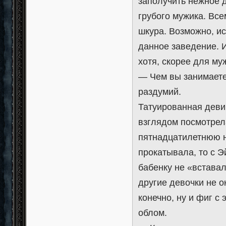
заполучить нежное 
грубого мужика. Все
шкура. Возможно, и
данное заведение. И
хотя, скорее для муж
— Чем вы занимаете
раздумий.
Татуированная деви
взглядом посмотрел
пятнадцатилетнюю н
прокатывала, то с Э
бабенку не «вставал
другие девочки не 
конечно, ну и фиг с 
облом.