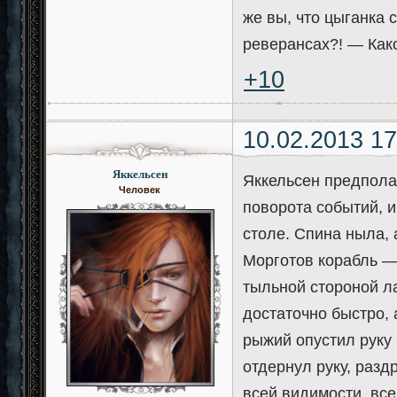
же вы, что цыганка 
реверансах?! — Каког
+10
10.02.2013 17
Яккельсен
Яккельсен предполаг
Человек
поворота событий, и
столе. Спина ныла, а
Морготов корабль —
тыльной стороной ла
достаточно быстро, 
рыжий опустил руку 
отдернул руку, разд
всей видимости, все