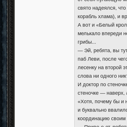
свято надеялся, что
корабль хлама), и вр
А вот и «Белый крол
мелькало впереди не
грибы...
— Эй, ребята, вы ту
паб Леви, после чег
лесенку на второй э
слова ни одного никт
И доктор по стеночк
стеночке — наверх, 
«Хотя, почему бы и 
и буквально ввалилс
координацию своим 
— Приве-е-ет, ребят