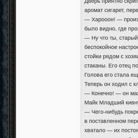
Дверь приятно скрип
аромат сигарет, пере
— Харооон! — произ
было видно, где пр
— Ну что ты, старый
беспокойное настрое
стойки рядом с хоз
стаканы. Его отец п
Голова его стала ещ
Теперь он ходил с к
— Конечно! — он мах
Майк Младший кивну
— Чего-нибудь покре
в поставленном пер
хватало — их посто