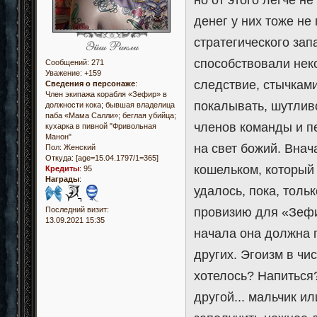
но от этого легче не
денег у них тоже не 
стратегического зап
способствовали нек
Сообщений:
271
Уважение:
+159
следствие, стычками
Сведения о персонаже
:
Член экипажа корабля «Зефир» в
покалывать, шутлив
должности кока; бывшая владелица
паба «Мама Салли»; беглая убийца;
членов команды и п
кухарка в пивной "Фривольная
Манон"
на свет божий. Внач
Пол:
Женский
Откуда:
[age=15.04.1797/1=365]
кошельком, который 
Кредиты
:
95
Награды
:
удалось, пока, толь
Последний визит:
провизию для «Зефи
13.09.2021 15:35
начала она должна п
других. Эгоизм в чи
хотелось? Напиться
другой... мальчик ил