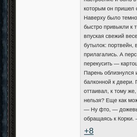
которым он пришел 
Наверху было темно,
быстро привыкли к т
впуская свежий вес
бутылок: портвейн, 
прилагались. А пер
перекусить — карто
Парень облизнулся и
балконной к двери. 
оттаивал, к тому же
нельзя? Еще как мо
— Ну фто, — дожевы
обращаясь к Корки.
+8