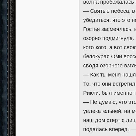
волна пробежалась п
— Святые небеса, в 
убедиться, что это 
Гостья засмеялась, 
озорно подмигнула. 
кого-кого, а вот св
белокурая Оми восс
сводя озорного взгл
— Как ты меня наш
То, что они встрети
Рикли, был именно т
— Не думаю, что это
увлекательней, на м
наш дом стерт с лиц
подалась вперед. — Я