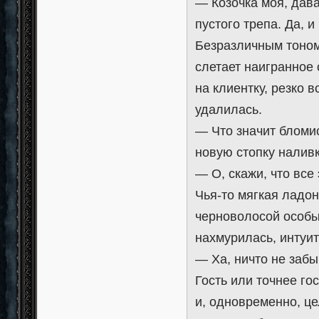
— Козочка моя, давай
пустого трепа. Да, и
Безразличным тоном
слетает наигранное
на клиентку, резко 
удалилась.
— Что значит бломис
новую стопку наливк
— О, скажи, что все
Чья-то мягкая ладон
черноволосой особы,
нахмурилась, интуит
— Ха, ничто не забы
Гость или точнее го
и, одновременно, це