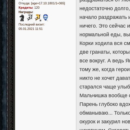
Откуда:
[age=17.10.1801/1=365]
недостаточно долго,
Кредиты
:
120
Награды
:
начало раздражать и
Последний визит:
ничего. Это сейчас 
05.01.2021 11:51
нормальной еды, вып
Корки ходила вся см
две гранаты, которы
все вокруг. А ведь 
тому же, когда геро
никто не хочет дава
старался чаще улыб
Мальчишка вообще с
Парень глубоко вдох
обманываю... Только
окурок и закурил но