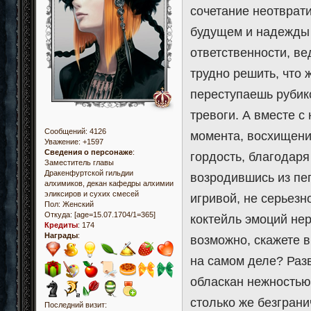
сочетание неотврат
будущем и надежды 
ответственности, вед
трудно решить, что 
переступаешь рубико
тревоги. А вместе с
Сообщений:
4126
момента, восхищение
Уважение:
+1597
Сведения о персонаже
:
гордость, благодар
Заместитель главы
Дракенфуртской гильдии
возродившись из пеп
алхимиков, декан кафедры алхимии
эликсиров и сухих смесей
игривой, не серьезн
Пол:
Женский
Откуда:
[age=15.07.1704/1=365]
коктейль эмоций не
Кредиты
:
174
Награды
:
возможно, скажете в
на самом деле? Раз
обласкан нежностью
столько же безгран
Последний визит: