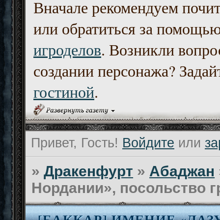
Вначале рекомендуем почи
или обратиться за помощь
игроделов
. Возникли вопро
создании персонажа? Задайт
гостиной
.
Привет, Гость!
Войдите
или
за
»
Дракенфурт
»
Абаджан
Нордании», посольство 
[БАККАР] ИМЕНИЕ «ЛАЗ