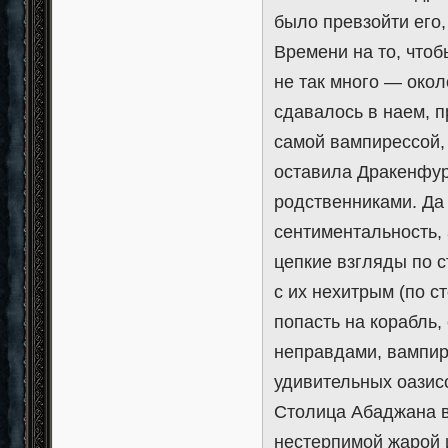
было превзойти его,
Времени на то, чтоб
не так много — око
сдавалось в наем, 
самой вампирессой,
оставила Дракенфур
родственниками. Да
сентиментальность, 
цепкие взгляды по 
с их нехитрым (по с
попасть на корабль,
неправдами, вампир
удивительных оазис
Столица Абаджана в
нестерпимой жарой 