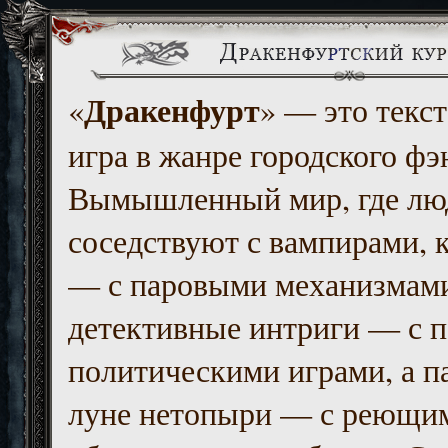
Дракенфурт
«
» — это текст
игра в жанре городского фэ
Вымышленный мир, где люд
соседствуют с вампирами, к
— с паровыми механизмам
детективные интриги — с 
политическими играми, а п
луне нетопыри — с реющи