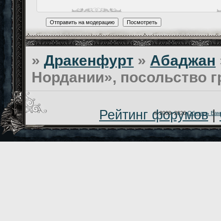
»
Дракенфурт
»
Абаджан
Нордании», посольство 
Рейтинг форумов
|
© 2008–2026
Обитель Вам