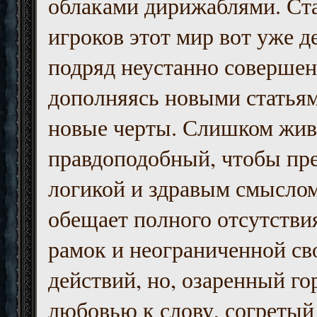
облаками дирижаблями. Ст
игроков этот мир вот уже д
подряд неустанно совершен
дополняясь новыми статьям
новые черты. Слишком жив
правдоподобный, чтобы пр
логикой и здравым смыслом
обещает полного отсутств
рамок и неограниченной с
действий, но, озаренный го
любовью к слову, согретый