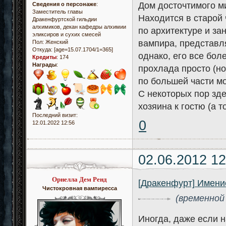
Дом досточтимого м
Сведения о персонаже
:
Заместитель главы
Находится в старой
Дракенфуртской гильдии
алхимиков, декан кафедры алхимии
по архитектуре и з
эликсиров и сухих смесей
вампира, представл
Пол:
Женский
Откуда:
[age=15.07.1704/1=365]
однако, его все бол
Кредиты
:
174
Награды
:
прохлада просто (но
по большей части м
С некоторых пор зд
хозяина к гостю (а 
Последний визит:
0
12.01.2022 12:56
02.06.2012 12
Орнелла Дем Ренд
[Дракенфурт] Имени
Чистокровная вампиресса
(временной 
Иногда, даже если н