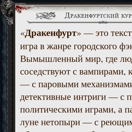
Дракенфурт
«
» — это текст
игра в жанре городского фэ
Вымышленный мир, где люд
соседствуют с вампирами, к
— с паровыми механизмам
детективные интриги — с 
политическими играми, а п
луне нетопыри — с реющи