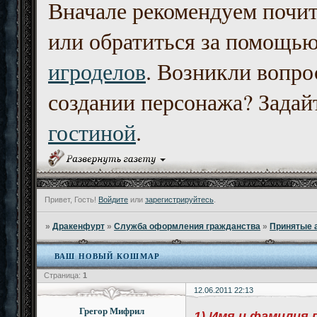
Вначале рекомендуем почи
или обратиться за помощь
игроделов
. Возникли вопро
создании персонажа? Задайт
гостиной
.
Привет, Гость!
Войдите
или
зарегистрируйтесь
.
»
Дракенфурт
»
Служба оформления гражданства
»
Принятые 
ВАШ НОВЫЙ КОШМАР
Страница:
1
12.06.2011 22:13
Грегор Мифрил
1) Имя и фамилия 