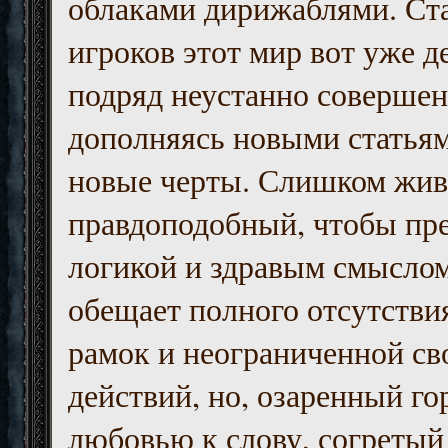
облаками дирижаблями. Ст
игроков этот мир вот уже д
подряд неустанно совершен
дополняясь новыми статьям
новые черты. Слишком жив
правдоподобный, чтобы пр
логикой и здравым смыслом
обещает полного отсутств
рамок и неограниченной с
действий, но, озаренный го
любовью к слову, согретый