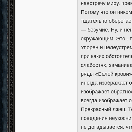
навстречу миру, пре
Потому что он никому
тщательно оберегаем
— безумие. Ну, и не
окружающим. Это...
Упорен и целеустрем
при каких обстоятел
слабостях, заманива
ряды «Белой крови»,
иногда изображает о
изображает обратное
всегда изображает о
Прекрасный лжец. То
поведения неукосните
не догадывается, чт