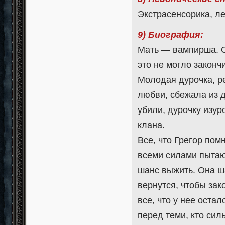
Экстрасенсорика, ле
9) Биография:
Мать — вампирша. О
это не могло законч
Молодая дурочка, р
любви, сбежала из 
убили, дурочку изур
клана.
Все, что Грегор пом
всеми силами пыта
шанс выжить. Она ша
вернутся, чтобы зак
все, что у нее оста
перед теми, кто сил