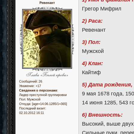
Ревенант
Грегор Мифрил
2) Раса:
Ревенант
3) Пол:
Мужской
4) Клан:
Кайтиф
Сообщений:
26
5) Дата рождения,
Уважение:
+17
Сведения о персонаже
:
9 мая 1678 года, 15
Лидер преступной группировки
Пол:
Мужской
14 июня 1285, 543 г
Откуда:
[age=14.06.1285/1=365]
Последний визит:
02.10.2012 16:11
6) Внешность:
Высокий, выше двух
Сильные руки, пер