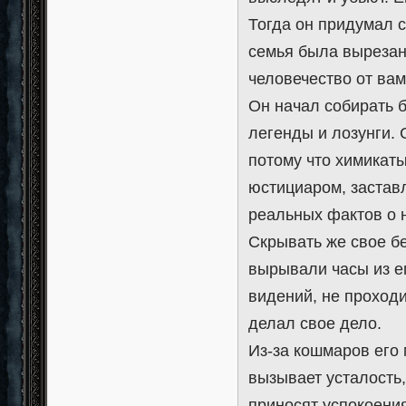
Тогда он придумал с
семья была вырезан
человечество от ва
Он начал собирать 
легенды и лозунги. 
потому что химикаты
юстициаром, застав
реальных фактов о н
Скрывать же свое бе
вырывали часы из ег
видений, не проход
делал свое дело.
Из-за кошмаров его
вызывает усталость,
приносят успокоени