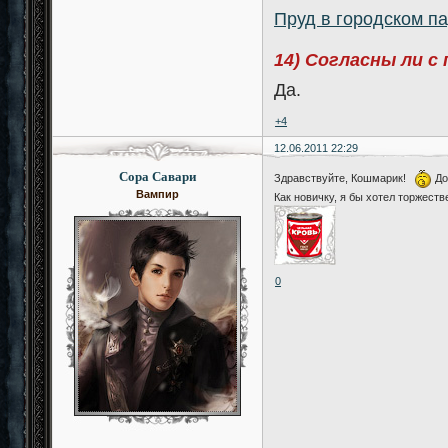
Пруд в городском п
14) Согласны ли с
Да.
+4
12.06.2011 22:29
Сора Савари
Здравствуйте, Кошмарик!
До
Вампир
Как новичку, я бы хотел торжест
0