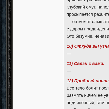
глубокий омут, напо
просыпается разбит
— он может слышать 
с даром предвидени
Это безумие, ненав
10) Откуда вы узн
—
11) Связь с вами:
—
12) Пробный пост:
Все тело болит пос
размять ничем не ув
подчиненный, стоящи