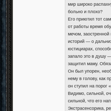
мир широко распахн
больно и плохо?
Его приютил тот са
от работы время об
мечом, заостренной
историй — о дальних
юстициарах, способ
запало это в душу 
защитил маму. Обяз
Он был упорен, нео
нему в голову, как 
он ступил на порог 
Видимо, сильной, оч
сильной, что его на
Экстрасенсорика, ре