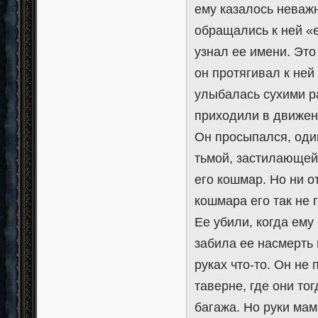
ему казалось неваж
обращались к ней «ей
узнал ее имени. Это
он протягивал к ней
улыбалась сухими р
приходили в движени
Он просыпался, оди
тьмой, застилающей
его кошмар. Но ни о
кошмара его так не 
Ее убили, когда ем
забила ее насмерть 
руках что-то. Он не
таверне, где они тог
багажа. Но руки мам