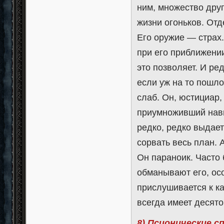
ним, множество дру
жизни огоньков. От
Его оружие — страх.
при его приближении
это позволяет. И ре
если уж на то пошло,
слаб. Он, юстициар,
приумноживший навы
редко, редко выдае
сорвать весь план. 
Он параноик. Часто 
обманывают его, о
прислушивается к ка
всегда имеет десято
8) Псионические с