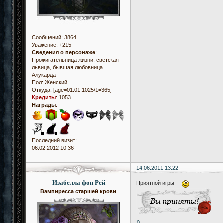
Сообщений:
3864
Уважение:
+215
Сведения о персонаже
:
Прожигательница жизни, светская
львица, бывшая любовница
Алукарда
Пол:
Женский
Откуда:
[age=01.01.1025/1=365]
Кредиты
:
1053
Награды
:
Последний визит:
06.02.2012 10:36
14.06.2011 13:22
Изабелла фон Рей
Приятной игры
Вампиресса старшей крови
0