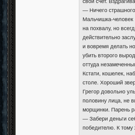
свой счет. Вздрагива
— Ничего страшного
Мальчишка-человек 
на похвалу, но всег
действительно засл
и вовремя делать но
убить второго вырод
оттуда незамеченным
Кстати, кошелек, на
столе. Хороший зве
Грегор довольно ул
половину лица, не в
морщинки. Парень р
— Забери деньги се
победителю. К тому 