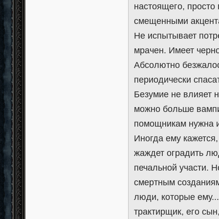
настоящего, просто 
смещенными акцента
Не испытывает потр
мрачен. Имеет черн
Абсолютно безжалос
периодически спаса
Безумие не влияет н
можно больше вампи
помощникам нужна ид
Иногда ему кажется,
жаждет оградить люд
печальной участи. Н
смертным созданиям-
люди, которые ему.
трактирщик, его сын