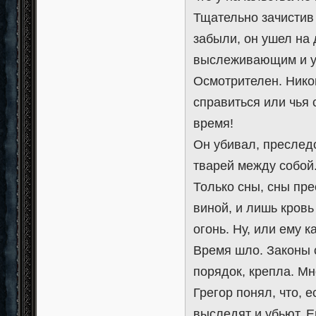
Тщательно зачистив 
забыли, он ушел на 
выслеживающим и у
Осмотрителен. Никог
справиться или чья
время!
Он убивал, преслед
тварей между собой
Только сны, сны пре
виной, и лишь кров
огонь. Ну, или ему к
Время шло. Законы 
порядок, крепла. М
Грегор понял, что, е
выследят и убьют. Е