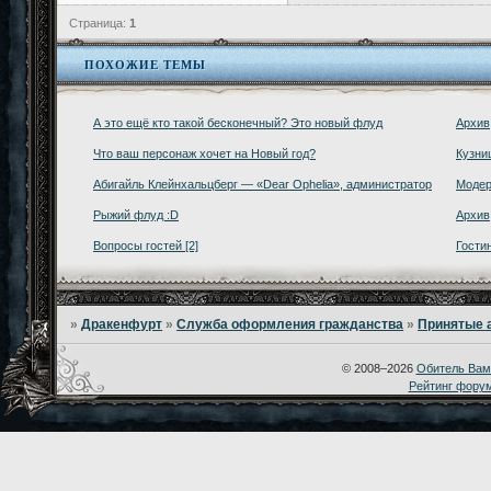
Страница:
1
ПОХОЖИЕ ТЕМЫ
А это ещё кто такой бесконечный? Это новый флуд
Архив
Что ваш персонаж хочет на Новый год?
Кузни
Абигайль Клейнхальцберг — «Dear Ophelia», администратор
Модер
Рыжий флуд :D
Архив
Вопросы гостей [2]
Гости
»
Дракенфурт
»
Служба оформления гражданства
»
Принятые 
© 2008–2026
Обитель Вам
Рейтинг фору