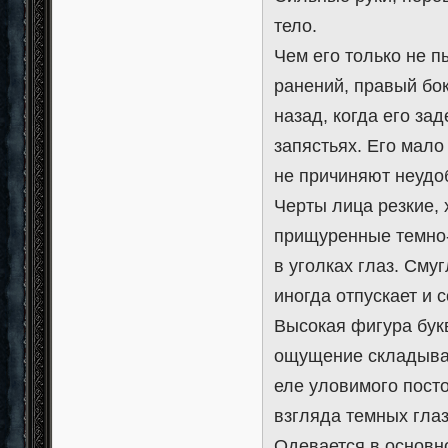
тело.
Чем его только не п
ранений, правый бо
назад, когда его за
запястьях. Его мал
не причиняют неудоб
Черты лица резкие, 
прищуренные темно-
в уголках глаз. Сму
иногда отпускает и 
Высокая фигура букв
ощущение складывае
еле уловимого пост
взгляда темных глаз
Одевается в основн