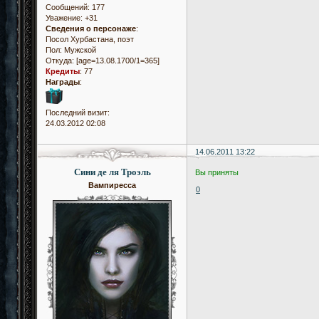
Сообщений:
177
Уважение:
+31
Сведения о персонаже
:
Посол Хурбастана, поэт
Пол:
Мужской
Откуда:
[age=13.08.1700/1=365]
Кредиты
:
77
Награды
:
Последний визит:
24.03.2012 02:08
14.06.2011 13:22
Сини де ля Троэль
Вы приняты
Вампиресса
0