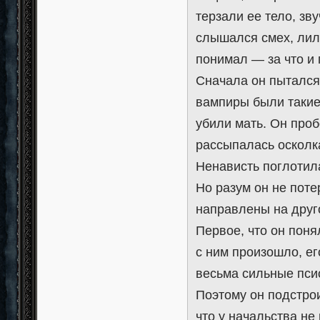
терзали ее тело, зв
слышался смех, лила
понимал — за что и 
Сначала он пытался 
вампиры были такие,
убили мать. Он проб
рассыпалась осколк
Ненависть поглотила
Но разум он не поте
направлены на друг
Первое, что он понял
с ним произошло, е
весьма сильные псио
Поэтому он подстрои
что у начальства не