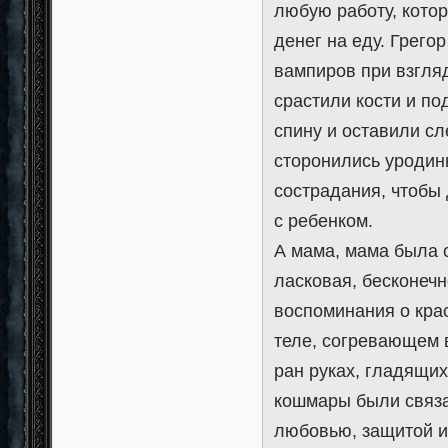
любую работу, котор
денег на еду. Грего
вампиров при взгляд
срастили кости и по
спину и оставили с
сторонились уродины
сострадания, чтобы
с ребенком.
А мама, мама была 
ласковая, бесконеч
воспоминания о кра
теле, согревающем 
ран руках, гладящи
кошмары были связа
любовью, защитой и 