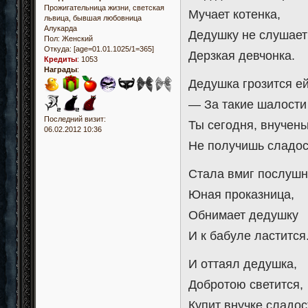
Прожигательница жизни, светская
Мучает котенка,
львица, бывшая любовница
Алукарда
Дедушку не слушает
Пол:
Женский
Откуда:
[age=01.01.1025/1=365]
Дерзкая девчонка.
Кредиты
:
1053
Награды
:
Дедушка грозится ей
— За такие шалости
Последний визит:
Ты сегодня, внучень
06.02.2012 10:36
Не получишь сладос
Стала вмиг послуш
Юная проказница,
Обнимает дедушку
И к бабуле ластится
И оттаял дедушка,
Добротою светится,
Купит внучке сладос