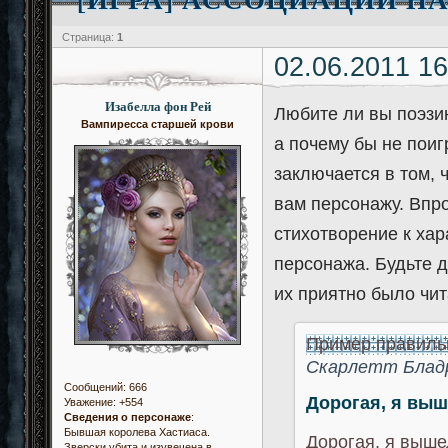
Страница:
1
02.06.2011 16
Изабелла фон Рей
Любите ли вы поэзию
Вампиресса старшей крови
а почему бы не поиг
заключается в том,
вам персонажу. Впр
стихотворение к ха
персонажа. Будьте 
их приятно было чит
Пример правиль
Скарлетт Блад
Сообщений:
666
Дорогая, я выш
Уважение:
+554
Сведения о персонаже
:
Бывшая королева Хастиаса.
Дорогая, я выше
Зверски убита и изувечена в