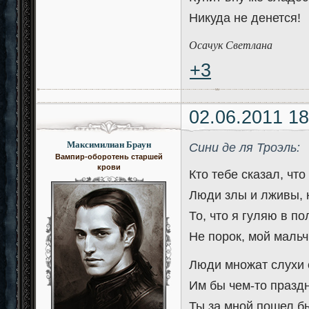
Никуда не денется!
Осачук Светлана
+3
02.06.2011 18
Максимилиан Браун
Сини де ля Троэль:
Вампир-оборотень старшей
крови
Кто тебе сказал, что
Люди злы и лживы, к
То, что я гуляю в п
Не порок, мой мальч
Люди множат слухи 
Им бы чем-то праздн
Ты за мной пошел бы