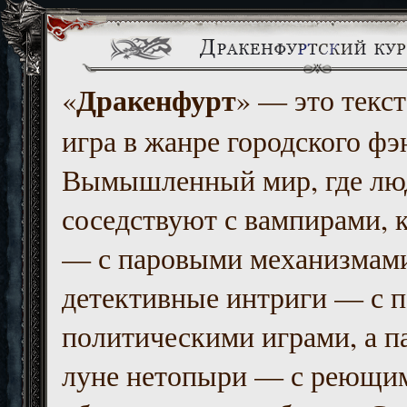
Дракенфурт
«
» — это текст
игра в жанре городского фэ
Вымышленный мир, где люд
соседствуют с вампирами, к
— с паровыми механизмам
детективные интриги — с 
политическими играми, а п
луне нетопыри — с реющи