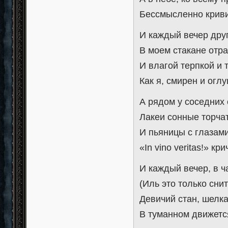
Бессмысленно криви
И каждый вечер дру
В моем стакане отр
И влагой терпкой и 
Как я, смирен и огл
А рядом у соседних
Лакеи сонные торчат
И пьяницы с глазам
«In vino veritas!» кри
И каждый вечер, в 
(Иль это только снит
Девичий стан, шелк
В туманном движетс