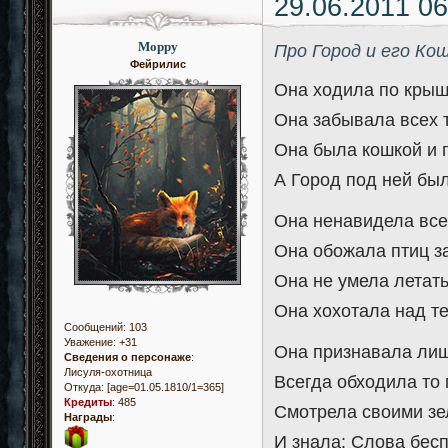
29.06.2011 06
Морру
Про Город и его Кош
Фейрилис
Она ходила по крыш
Она забывала всех т
Она была кошкой и 
А Город под ней бы
Она ненавидела всех
Она обожала птиц за
Она не умела летать
Она хохотала над те
Сообщений:
103
Уважение:
+31
Она признавала лиш
Сведения о персонаже
:
Лисуля-охотница
Всегда обходила то 
Откуда:
[age=01.05.1810/1=365]
Кредиты
:
485
Смотрела своими зе
Награды
:
И знала: Слова бес