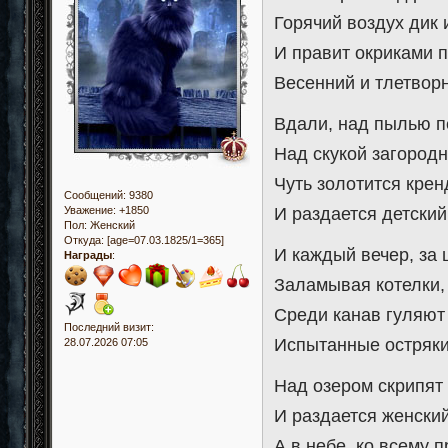
Горячий воздух дик и
И правит окриками 
Весенний и тлетвор
Вдали, над пылью п
Над скукой загородн
Чуть золотится крен
Сообщений:
9380
Уважение:
+1850
И раздается детский
Пол:
Женский
Откуда:
[age=07.03.1825/1=365]
И каждый вечер, за
Награды
:
Заламывая котелки,
Среди канав гуляют
Последний визит:
Испытанные остряки
28.07.2026 07:05
Над озером скрипят
И раздается женский
А в небе, ко всему 