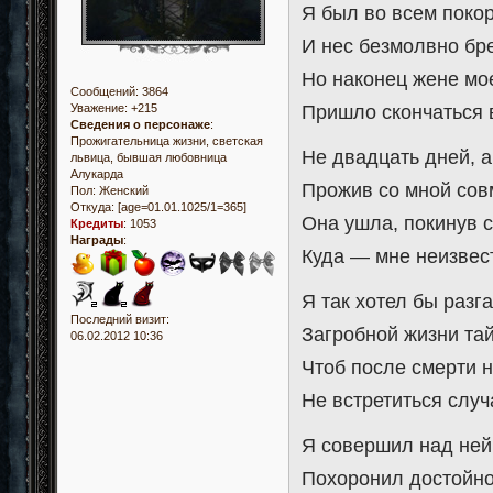
Я был во всем поко
И нес безмолвно бр
Но наконец жене мо
Сообщений:
3864
Уважение:
+215
Пришло скончаться 
Сведения о персонаже
:
Прожигательница жизни, светская
Не двадцать дней, а
львица, бывшая любовница
Алукарда
Прожив со мной сов
Пол:
Женский
Откуда:
[age=01.01.1025/1=365]
Она ушла, покинув с
Кредиты
:
1053
Награды
:
Куда — мне неизвест
Я так хотел бы разг
Последний визит:
Загробной жизни тай
06.02.2012 10:36
Чтоб после смерти 
Не встретиться случ
Я совершил над не
Похоронил достойно