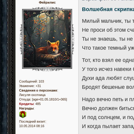
Фейрилис
Волшебная скрипк
Милый мальчик, ты т
Не проси об этом с
Ты не знаешь, ты не 
Что такое темный уж
Тот, кто взял ее од
У того исчез навеки
Духи ада любят слуш
Сообщений:
103
Уважение:
+31
Бродят бешеные вол
Сведения о персонаже
:
Лисуля-охотница
Надо вечно петь и п
Откуда:
[age=01.05.1810/1=365]
Кредиты
:
485
Вечно должен битьс
Награды
:
И под солнцем, и п
Последний визит:
И когда пылает запад
10.05.2014 08:16