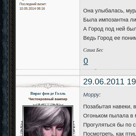
Последний визит:
10.05.2014 08:16
Она улыбалась, мур
Была импозантна лиш
А Город под ней бы
Ведь Город ее поним
Саша Бес
0
29.06.2011 19
Вираг фон де Голль
Морру:
Чистокровный вампир
Позабытая навеки, в
Огоньком пылала в 
Прогуляться бы по с
Посмотреть, как пти