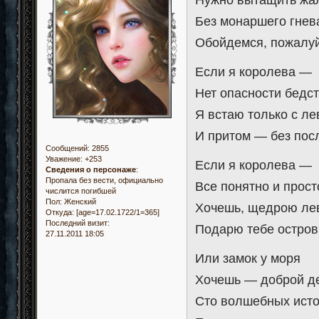
Нужно вытащить жа
Без монаршего гнев
Обойдемся, пожалуй
Если я королева —
Нет опасности бедст
Я встаю только с ле
И притом — без пос
Сообщений:
2855
Уважение:
+253
Если я королева —
Сведения о персонаже
:
Пропала без вести, официально
Все понятно и прост
числится погибшей
Пол:
Женский
Хочешь, щедрою ле
Откуда:
[age=17.02.1722/1=365]
Последний визит:
Подарю тебе остров
27.11.2011 18:05
Или замок у моря
Хочешь — доброй д
Сто волшебных исто