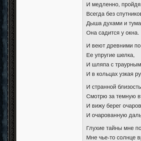
И медленно, пройдя
Всегда без спутнико
Дыша духами и тума
Она садится у окна.
И веют древними п
Ее упругие шелка,
И шляпа с траурным
И в кольцах узкая ру
И странной близост
Смотрю за темную в
И вижу берег очаро
И очарованную даль
Глухие тайны мне п
Мне чье-то солнце в