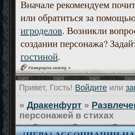
Вначале рекомендуем почи
или обратиться за помощь
игроделов
. Возникли вопро
создании персонажа? Задайт
гостиной
.
Привет, Гость!
Войдите
или
за
»
Дракенфурт
»
Развлече
персонажей в стихах
[ИГРА] АССОЦИАЦИИ Н