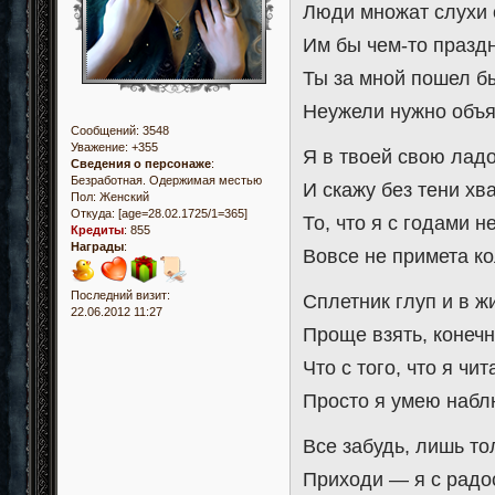
Люди множат слухи 
Им бы чем-то праздн
Ты за мной пошел бы
Неужели нужно объя
Сообщений:
3548
Уважение:
+355
Я в твоей свою лад
Сведения о персонаже
:
Безработная. Одержимая местью
И скажу без тени хв
Пол:
Женский
Откуда:
[age=28.02.1725/1=365]
То, что я с годами 
Кредиты
:
855
Награды
:
Вовсе не примета к
Последний визит:
Сплетник глуп и в ж
22.06.2012 11:27
Проще взять, конечн
Что с того, что я ч
Просто я умею набл
Все забудь, лишь то
Приходи — я с радо