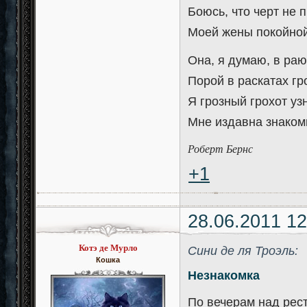
Боюсь, что черт не 
Моей жены покойной
Она, я думаю, в раю.
Порой в раскатах гр
Я грозный грохот уз
Мне издавна знаком
Роберт Бернс
+1
28.06.2011 12
Котэ де Мурло
Cини де ля Троэль:
Кошка
Незнакомка
По вечерам над рес