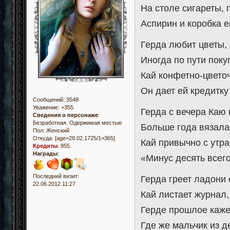
На столе сигареты, 
Аспирин и коробка 
Герда любит цветы, 
Иногда по пути покуп
Кай конфетно-цвето
Он дает ей кредитку
Сообщений:
3548
Уважение:
+355
Герда с вечера Каю
Сведения о персонаже
:
Безработная. Одержимая местью
Больше года вязала 
Пол:
Женский
Откуда:
[age=28.02.1725/1=365]
Кай привычно с утра
Кредиты
:
855
Награды
:
«Минус десять всего!
Последний визит:
Герда греет ладони 
22.06.2012 11:27
Кай листает журнал,
Герде прошлое каже
Где же мальчик из д