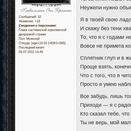
Неужели нужно объя
Сообщений:
32
Я в твоей свою лад
Уважение:
+16
Сведения о персонаже
:
И скажу без тени хв
Глава хастианской королевской
дворцовой стражи
То, что я с годами 
Пол:
Мужской
Откуда:
[age=18.03.1459/1=365]
Вовсе не примета к
Последний визит:
05.07.2011 14:46
Сплетник глуп и в ж
Проще взять, конечн
Что с того, что я ч
Просто я умею набл
Все забудь, лишь то
Приходи — я с радо
Кто сказал тебе, что
Ты не верь, мой мал