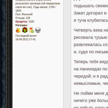
результате заговора (ей перерезали
подышать свежи
горло во сне). Годы жизни: 1700–
1826
Закат догорал в
Пол:
Женский
Откуда:
126
и туча клубилас
Кредиты
:
1180
Награды
:
Четверть века н
Последний визит:
рисовала тушью 
18.09.2012 17:41
развлекалась со
и, судя по пись
Теперь тебя вид
на панихидах п
чередой; и я рад
немыслимые, че
Не пойми меня д
ничего уже больш
но забыть одну 