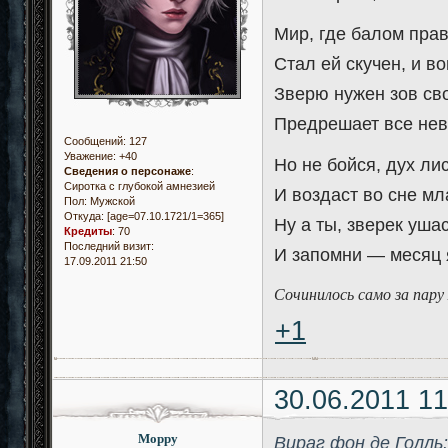
Мир, где балом прав
Стал ей скучен, и во
Зверю нужен зов св
Предрешает все невз
Сообщений:
127
Уважение:
+40
Но не бойся, дух ли
Сведения о персонаже
:
Сиротка с глубокой амнезией
И воздаст во сне мл
Пол:
Мужской
Откуда:
[age=07.10.1721/1=365]
Ну а ты, зверек уша
Кредиты
:
70
Последний визит:
И запомни — месяц 
17.09.2011 21:50
Сочинилось само за пару
+1
30.06.2011 11
Морру
Вираг фон де Голль