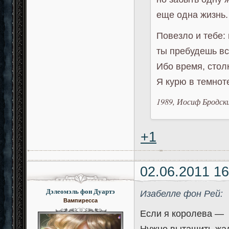
еще одна жизнь.
Повезло и тебе:
ты пребудешь вс
Ибо время, стол
Я курю в темнот
1989, Иосиф Бродск
+1
02.06.2011 16
Дэлеомэль фон Дуартэ
Изабелле фон Рей:
Вампиресса
Если я королева —