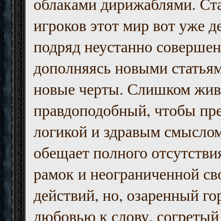
облаками дирижаблями. Ст
игроков этот мир вот уже д
подряд неустанно совершен
дополняясь новыми статьям
новые черты. Слишком жив
правдоподобный, чтобы пр
логикой и здравым смыслом
обещает полного отсутств
рамок и неограниченной с
действий, но, озаренный го
любовью к слову, согретый