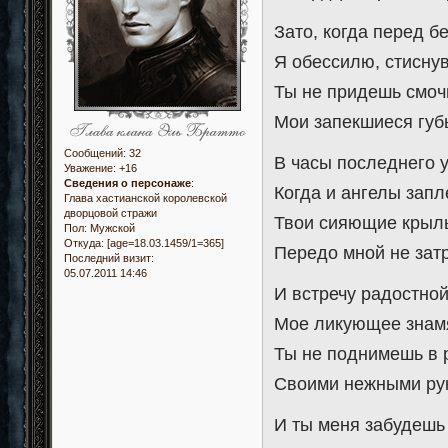
Зато, когда перед б
Я обессилю, стиснув
Ты не придешь смоч
Мои запекшиеся губ
Сообщений:
32
В часы последнего 
Уважение:
+16
Сведения о персонаже
:
Когда и ангелы запл
Глава хастианской королевской
дворцовой стражи
Твои сияющие крыл
Пол:
Мужской
Откуда:
[age=18.03.1459/1=365]
Передо мной не зат
Последний визит:
05.07.2011 14:46
И встречу радостно
Мое ликующее знам
Ты не поднимешь в 
Своими нежными ру
И ты меня забудешь 