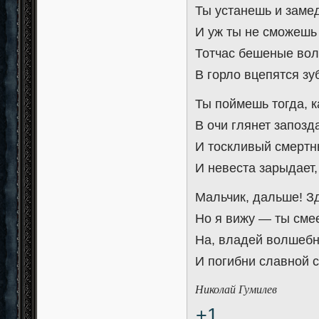
Ты устанешь и замед
И уж ты не сможешь 
Тотчас бешеные вол
В горло вцепятся зу
Ты поймешь тогда, к
В очи глянет запозд
И тоскливый смертны
И невеста зарыдает,
Мальчик, дальше! Зд
Но я вижу — ты сме
На, владей волшебн
И погибни славной 
Николай Гумилев
+1