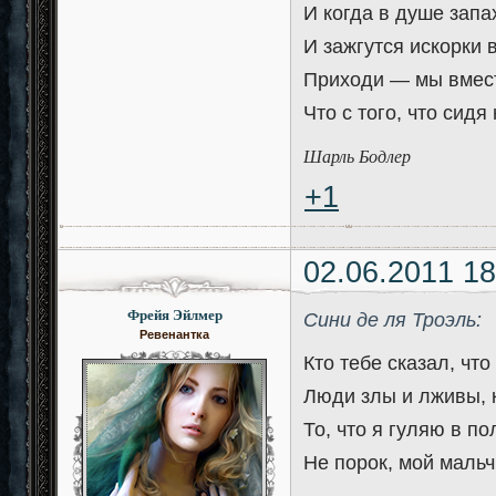
И когда в душе запа
И зажгутся искорки в
Приходи — мы вмест
Что с того, что сидя
Шарль Бодлер
+1
02.06.2011 18
Фрейя Эйлмер
Сини де ля Троэль:
Ревенантка
Кто тебе сказал, что
Люди злы и лживы, к
То, что я гуляю в по
Не порок, мой мальч