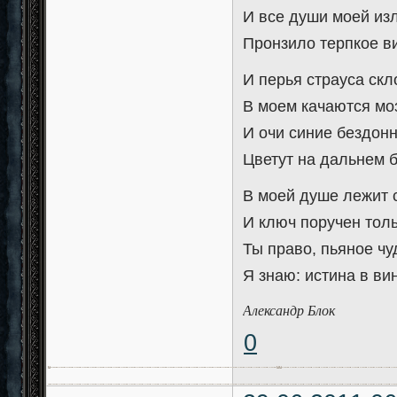
И все души моей из
Пронзило терпкое в
И перья страуса ск
В моем качаются моз
И очи синие бездон
Цветут на дальнем б
В моей душе лежит 
И ключ поручен толь
Ты право, пьяное ч
Я знаю: истина в ви
Александр Блок
0