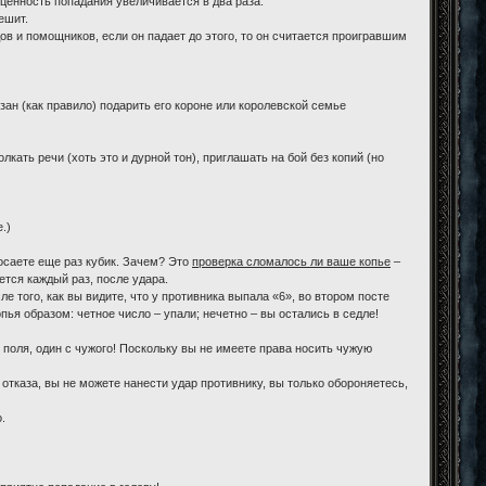
 ценность попадания увеличивается в два раза.
ешит.
ов и помощников, если он падает до этого, то он считается проигравшим
зан (как правило) подарить его короне или королевской семье
олкать речи (хоть это и дурной тон), приглашать на бой без копий (но
.)
росаете еще раз кубик. Зачем? Это
проверка сломалось ли ваше копье
–
ется каждый раз, после удара.
е того, как вы видите, что у противника выпала «6», во втором посте
ья образом: четное число – упали; нечетно – вы остались в седле!
 поля, один с чужого! Поскольку вы не имеете права носить чужую
 отказа, вы не можете нанести удар противнику, вы только обороняетесь,
.