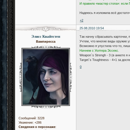
И правило «мастер стопа»: если Г
Надеюсь я изложила всё достаточ
+2
25.08.2010 19:54
Элисс Квайтстеп
Так начну сбрасывать карточки, п
Учтем, что многие виды оружие уж
Вампиресса
Возможно я упустила что-то, пиш
Начнем с Уолтера Эссекс.
Weapon`s Strengh - 3 (в анкете я
Target`s Toughtness - 4+1 за досп
0
Сообщений:
3228
Уважение:
+286
Сведения о персонаже
: