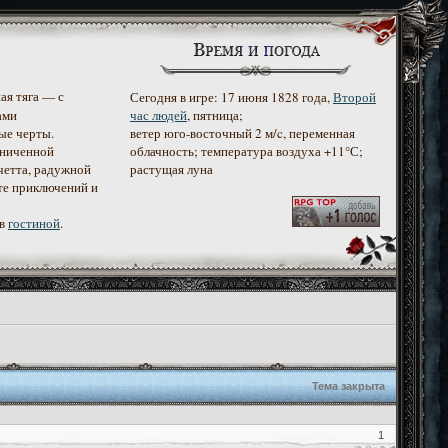
ая тяга — с
Сегодня в игре: 17 июня 1828 года,
Второй
ами
час людей
, пятница;
ые черты.
ветер юго-восточный 2 м/c, переменная
аниченной
облачность; температура воздуха +11°С;
четта, радужной
растущая луна
те приключений и
 в
гостиной
.
Тема закрыта
1