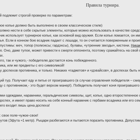
Правила турнира.
й подлежит строгой проверке по параметрам:
ное копье должно быть выполнено в своем классическом стиле)
должно нести в себе скрытые элементы, которые можно использовать в качестве средс
ник использует турнирное копье, как основной вид оружия. Если копье ломается, он и
пья. Если в конном бою всадник падает с лошади, то он считается поверженным и прои
устимы: меч, топор (полиэксы; гардэксы), булавы, «утренние звезды», кистени.
Никак
. Оно, даже тупое, может привести к смерти оппонента, поэтому сражайтесь на свой с
ах.
его, так и чужого,- победителю достается конь побежденного.
ика, или же предметы с его символикой!
доспехов противника, и только. Никаких «гаджетов» и «дэвайсов», в доспехах быть н
й тур. Получает еду и питье от проигравшего (в случае отравления победителя – сме
щу с противником,- это будет верхом манер!). Победитель получает коня проигравшего 
ми одеждами, нарамники, геральдические символы, щит, копье, одно второстепенное 
оспех, и имеет право носить на себе конный нарамник с гербами всадника или его се
его входит лишь цена доспеха!
 свое поле-чужое-свое!
утов (3фута =1 метр). Рыцари разбегаются и пытаются поразить противника. Допустимы