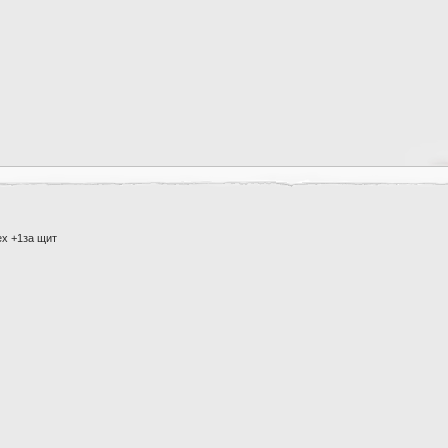
ех +1за щит