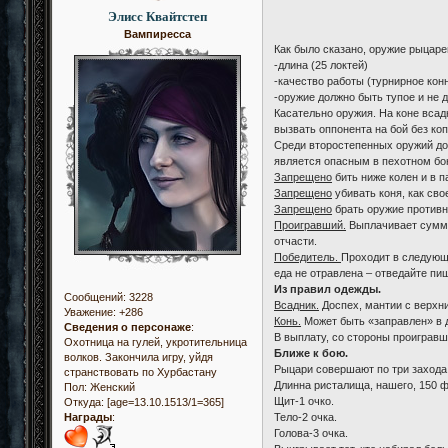
Элисс Квайтстеп
Вампиресса
Как было сказано, оружие рыцаре
-длина (25 локтей)
-качество работы (турнирное кон
-оружие должно быть тупое и не 
Касательно оружия. На коне всад
вызвать оппонента на бой без ко
Среди второстепенных оружий доп
является опасным в пехотном бою
Запрещено
бить ниже колен и в п
Запрещено
убивать коня, как сво
Запрещено
брать оружие противн
Проигравший.
Выплачивает сумму 
отчасти.
Победитель.
Проходит в следующи
еда не отравлена – отведайте пи
Из правил одежды.
Сообщений:
3228
Всадник.
Доспех, мантии с верхни
Уважение:
+286
Конь.
Может быть «заправлен» в д
Сведения о персонаже
:
В выплату, со стороны проигравш
Охотница на гулей, укротительница
Ближе к бою.
волков. Закончила игру, уйдя
Рыцари совершают по три захода:
странствовать по Хурбастану
Длинна ристалища, нашего, 150 ф
Пол:
Женский
Щит-1 очко.
Откуда:
[age=13.10.1513/1=365]
Тело-2 очка.
Награды
:
Голова-3 очка.