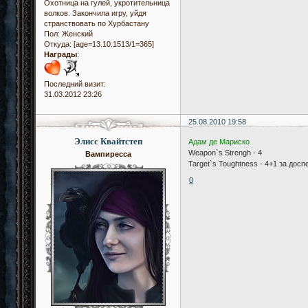
Охотница на гулей, укротительница
волков. Закончила игру, уйдя
странствовать по Хурбастану
Пол:
Женский
Откуда:
[age=13.10.1513/1=365]
Награды
:
Последний визит:
31.03.2012 23:26
25.08.2010 19:58
Элисс Квайтстеп
Адам де Мариско
Weapon`s Strengh - 4
Вампиресса
Target`s Toughtness - 4+1 за досп
0