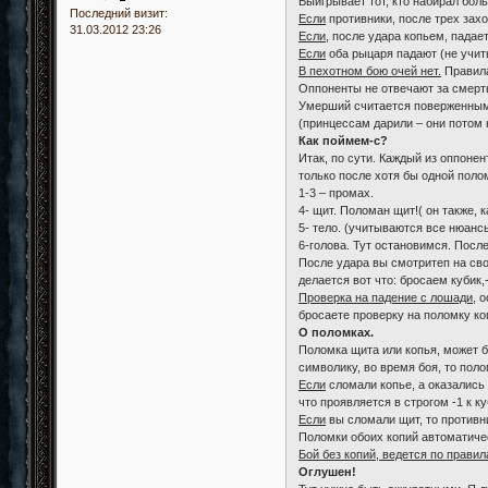
Выигрывает тот, кто набирал бол
Последний визит:
Если
противники, после трех захо
31.03.2012 23:26
Если
, после удара копьем, падае
Если
оба рыцаря падают (не учиты
В пехотном бою очей нет.
Правила 
Оппоненты не отвечают за смерть
Умерший считается поверженным, 
(принцессам дарили – они потом н
Как поймем-с?
Итак, по сути. Каждый из оппонен
только после хотя бы одной поло
1-3 – промах.
4- щит. Поломан щит!( он также, 
5- тело. (учитываются все нюанс
6-голова. Тут остановимся. Посл
После удара вы смотритеп на свои
делается вот что: бросаем кубик,
Проверка на падение с лошади
, 
бросаете проверку на поломку ко
О поломках.
Поломка щита или копья, может б
символику, во время боя, то пол
Если
сломали копье, а оказались 
что проявляется в строгом -1 к к
Если
вы сломали щит, то противни
Поломки обоих копий автоматичес
Бой без копий, ведется по правил
Оглушен!