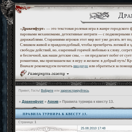
Дракенфурт
«
» — это текстовая ролевая игра в жанре городского
паровыми механизмами, детективные интриги — с подковерными 
дирижаблями. Стараниями игроков этот мир вот уже десять лет по
Слишком живой и правдоподобный, чтобы пренебречь логикой и з
свободы действий, но, озаренный горячей любовью к слову, согр
и беспечной, как наши детские сны, — он предлагает побег от с
романтики, мы приглашаем вас в игру и желаем: в добрый путь! К
Вначале рекомендуем почитать
вводную
или обратиться за помощ
Привет, Гость!
Войдите
или
зарегистрируйтесь
.
»
Дракенфурт
»
Архив
»
Правила турнира к квесту 13.
ПРАВИЛА ТУРНИРА К КВЕСТУ 13.
Страница:
1
25.08.2010 17:48