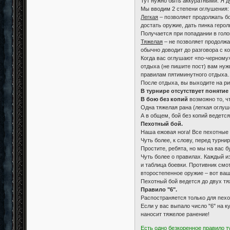
Тут нужно быть аккуратными. Я д
Мы вводим 2 степени оглушения:
Легкая
– позволяет продолжать бо
достать оружие, дать пинка геро
Получается при попадании в голо
Тяжелая
– не позволяет продолжат
обычно доводит до разговора с 
Когда вас оглушают «по-черному
отдыха (не пишите пост) вам нужн
правилам пятиминутного отдыха
После отдыха, вы выходите на р
В турнире отсутствует понятие
В бою без копий
возможно то, чт
Одна тяжелая рана (легкая оглуш
А в общем, бой без копий ведется
Пехотный бой.
Наша ежовая нога! Все пехотные 
Чуть более, к слову, перед турни
Простите, ребята, но мы на вас 
Чуть более о правилах. Каждый и
и таблица боевки. Противник смо
второстепенное оружие – вот ваш
Пехотный бой ведется до двух тя
Правило "6".
Распостраняется только для пехот
Если у вас выпало число "6" на к
наносит тяжелое ранение!
Есть одно безкоренное правило т