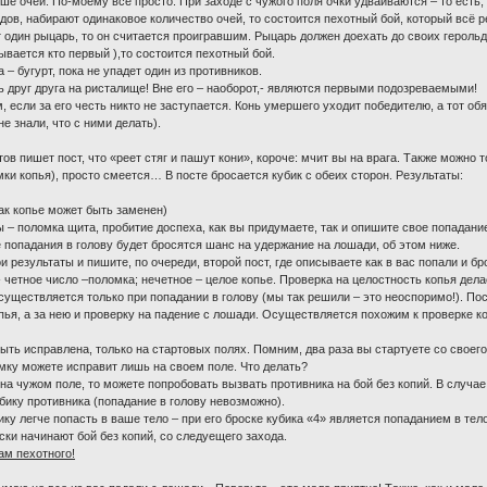
ьше очей. По-моему всё просто. При заходе с чужого поля очки удваиваются – то есть,
дов, набирают одинаковое количество очей, то состоится пехотный бой, который всё р
т один рыцарь, то он считается проигравшим. Рыцарь должен доехать до своих герольд
вается кто первый ),то состоится пехотный бой.
– бугурт, пока не упадет один из противников.
 друг друга на ристалище! Вне его – наоборот,- являются первыми подозреваемыми!
если за его честь никто не заступается. Конь умершего уходит победителю, а тот обя
е знали, что с ними делать).
тов пишет пост, что «реет стяг и пашут кони», короче: мчит вы на врага. Также можно т
мки копья), просто смеется… В посте бросается кубик с обеих сторон. Результаты:
как копье может быть заменен)
ы – поломка щита, пробитие доспеха, как вы придумаете, так и опишите свое попадание
е попадания в голову будет бросятся шанс на удержание на лошади, об этом ниже.
 результаты и пишите, по очереди, второй пост, где описываете как в вас попали и б
- четное число –поломка; нечетное – целое копье. Проверка на целостность копья дела
осуществляется только при попадании в голову (мы так решили – это неоспоримо!). Посл
пья, а за нею и проверку на падение с лошади. Осуществляется похожим к проверке коп
ыть исправлена, только на стартовых полях. Помним, два раза вы стартуете со своего
омку можете исправит лишь на своем поле. Что делать?
на чужом поле, то можете попробовать вызвать противника на бой без копий. В случае
убику противника (попадание в голову невозможно).
ку легче попасть в ваше тело – при его броске кубика «4» является попаданием в тело
ки начинают бой без копий, со следуещего захода.
ам пехотного!