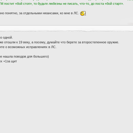
М постит «бой стоп», то будьте любезны не писать, что-то, до поста «бой старт».
но понятно, за отдельными нюансами, ко мне в ЛС.
о одной.
е отошли к 19 веку, а посему, думайте что берете за второстепенное оружие.
ите о возможных исправлениях в ЛС.
 не нашла поводов для большего)
ех +1за щит