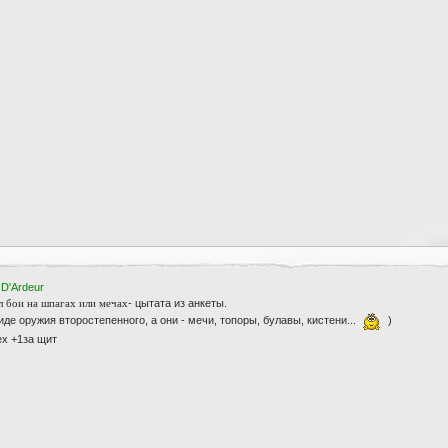
 D'Ardeur
л бои на шпагах или мечах
- цытата из анкеты.
виде оружия второстепенного, а они - мечи, топоры, булавы, кистени...
)
ех +1за щит