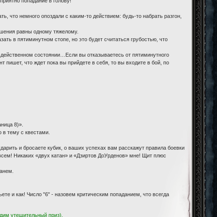
приятно попадание в голову!
ь, что немного опоздали с каким-то действием: будь-то набрать разгон,
лушения равны одному тяжелому.
зать в пятиминутном стопе, но это будет считаться грубостью, что
о действенном состоянии…Если вы отказываетесь от пятиминутного
т пишет, что ждет пока вы прийдете в себя, то вы входите в бой, по
ница 8)».
о в тему с квестами.
ударить и бросаете кубик, о ваших успехах вам расскажут правила боевки
 всем! Никаких «двух катан» и «Дзиртов ДоУрденов» мне! Щит плюс
танем.
ьете и как! Число "6" - назовем критическим попаданием, что всегда
адим утешительный приз).