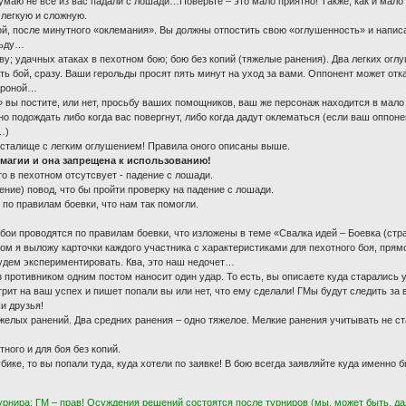
умаю не все из вас падали с лошади…Поверьте – это мало приятно! Также, как и мало 
 легкую и сложную.
й, после минутного «оклемания». Вы должны отпостить свою «оглушенность» и написат
льду…
ву; удачных атаках в пехотном бою; бою без копий (тяжелые ранения). Два легких ог
ь бой, сразу. Ваши герольды просят пять минут на уход за вами. Оппонент может отка
короной…
» вы постите, или нет, просьбу ваших помощников, ваш же персонаж находится в мал
о подождать либо когда вас повергнут, либо когда дадут оклематься (если ваш оппонен
…)
исталище с легким оглушением! Правила оного описаны выше.
 магии и она запрещена к использованию!
о в пехотном отсутсвует - падение с лошади.
ение) повод, что бы пройти проверку на падение с лошади.
 по правилам боевки, что нам так помогли.
бои проводятся по правилам боевки, что изложены в теме «Свалка идей – Боевка (стра
ром я выложу карточки каждого участника с характеристиками для пехотного боя, прям
будем экспериментировать. Ква, это наш недочет…
з противником одним постом наносит один удар. То есть, вы описаете куда старались 
трит на ваш успех и пишет попали вы или нет, что ему сделали! ГМы будут следить за
и друзья!
желых ранений. Два средних ранения – одно тяжелое. Мелкие ранения учитывать не с
ного и для боя без копий.
убике, то вы попали туда, куда хотели по заявке! В бою всегда заявляйте куда именно б
урнира: ГМ – прав! Осуждения решений состоятся после турниров (мы, может быть, д