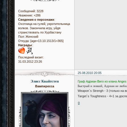
Сообщений:
3228
Уважение:
+286
Сведения о персонаже
:
Охотница на гулей, укротительница
волков. Закончила игру, уйдя
странствовать по Хурбастану
Пол:
Женский
Откуда:
[age=13.10.1513/1=365]
Награды
:
Последний визит:
31.03.2012 23:26
25.08.2010 20:05
Элисс Квайтстеп
Граф Адриан Виго из клана Anges
Быстрый и ловкий, Адриан не люби
Вампиресса
Weapon`s Strengh - 3 (только на 
Target`s Toughtness - 4+1 за досп
0