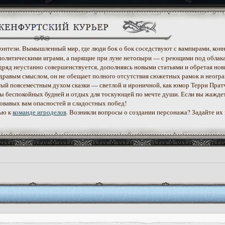
 фэнтези. Вымышленный мир, где люди бок о бок соседствуют с вампирами, конн
политическими играми, а парящие при луне нетопыри — с реющими под облак
дряд неустанно совершенствуется, дополняясь новыми статьями и обретая нов
дравым смыслом, он не обещает полного отсутствия сюжетных рамок и неогр
етый повсеместным духом сказки — светлой и ироничной, как юмор Терри Прат
уеты беспокойных будней и отдых для тоскующей по мечте души. Если вы жажде
ровавых вам опасностей и сладостных побед!
ью к
команде игроделов
. Возникли вопросы о создании персонажа? Задайте их