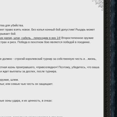
тва для убийства.
меет право взять новое. Без копья конный бой допустим! Рыцарь может
грывает бой.
их рапир, шпаг, сабель…переходим в век 14!
Второстепенное оружие
трах и риск. Победа в пехотном бою является победой в поединке.
е должно - строгий королевский турнир за собственную честь и…жизнь,
ртная казнь проигравшего, «привселюдно»! Поэтому, убедитесь, что ваша
и ждет выплаты за доспех, после турнира.
оружие, шлем.
мьи; или семью чью честь он защищает.
е зоны удара, и их ценность, в очках: