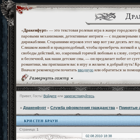
Дракенфурт
«
» — это текстовая ролевая игра в жанре городского
паровыми механизмами, детективные интриги — с подковерными 
дирижаблями. Стараниями игроков этот мир вот уже десять лет по
Слишком живой и правдоподобный, чтобы пренебречь логикой и з
свободы действий, но, озаренный горячей любовью к слову, согр
и беспечной, как наши детские сны, — он предлагает побег от с
романтики, мы приглашаем вас в игру и желаем: в добрый путь! К
Вначале рекомендуем почитать
вводную
или обратиться за помощ
Привет, Гость!
Войдите
или
зарегистрируйтесь
.
»
Дракенфурт
»
Служба оформления гражданства
»
Принятые 
КРИСТЕН БРАУН
Страница:
1
02.08.2010 18:38