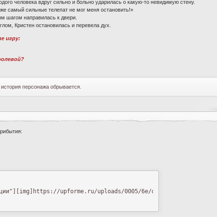
одого человека вдруг сильно и больно ударилась о какую-то невидимую стену.
аже самый сильные телепат не мог меня остановить!»
ым шагом направилась к двери.
углом, Кристен остановилась и перевела дух.
те игру:
 ролевой?
история персонажа обрывается.
прибытия:
ции"][img]https://upforme.ru/uploads/0005/6e/de/25601-3.jpg[/img