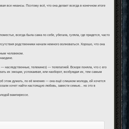
ая все нюансы. Поэтому всё, что она делает всегда в конечном итоге
оместье, всегда была сама по себе, убегала, гуляла, где придется, часто
отсутствия родственники начали немного волноваться. Хорошо, что она
нным человеком.
 наедине.
— наследственные, телекинез) — телепатией. Вскоре поняла, что с его
ать их эмоции, успокаивая, или наоборот, возбуждая их, тем самым
т об этом думать, по её мнению — она ещё слишком молода, ей хочется
озали хочет найти настоящую любовь, завести семью... но это в
олодой вампирессе.