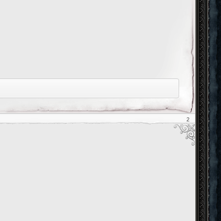
2
][/abbr]