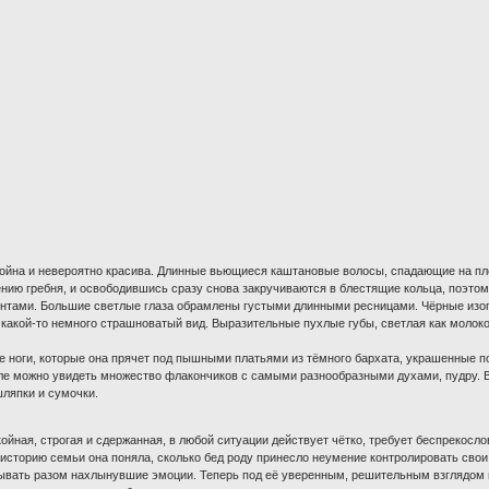
ройна и невероятно красива. Длинные вьющиеся каштановые волосы, спадающие на пл
нию гребня, и освободившись сразу снова закручиваются в блестящие кольца, поэтом
нтами. Большие светлые глаза обрамлены густыми длинными ресницами. Чёрные изог
какой-то немного страшноватый вид. Выразительные пухлые губы, светлая как молоко
е ноги, которые она прячет под пышными платьями из тёмного бархата, украшенные п
толе можно увидеть множество флакончиков с самыми разнообразными духами, пудру.
шляпки и сумочки.
ойная, строгая и сдержанная, в любой ситуации действует чётко, требует беспрекосло
 историю семьи она поняла, сколько бед роду принесло неумение контролировать свои 
ывать разом нахлынувшие эмоции. Теперь под её уверенным, решительным взглядом 