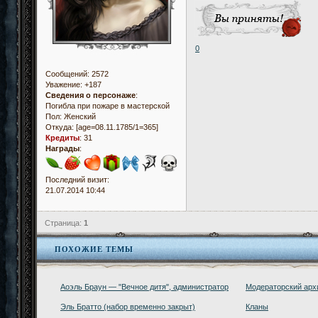
0
Сообщений:
2572
Уважение:
+187
Сведения о персонаже
:
Погибла при пожаре в мастерской
Пол:
Женский
Откуда:
[age=08.11.1785/1=365]
Кредиты
:
31
Награды
:
Последний визит:
21.07.2014 10:44
Страница:
1
ПОХОЖИЕ ТЕМЫ
Аоэль Браун — "Вечное дитя", администратор
Модераторский арх
Эль Братто (набор временно закрыт)
Кланы