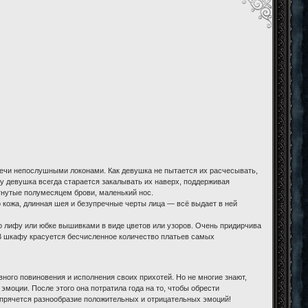
ечи непослушными локонами. Как девушка не пытается их расчесывать,
у девушка всегда старается закалывать их наверх, поддерживая
нутые полумесяцем брови, маленький нос.
 кожа, длинная шея и безупречные черты лица — всё выдает в ней
о лифу или юбке вышивками в виде цветов или узоров. Очень придирчива
 В шкафу красуется бесчисленное количество платьев самых
вного повиновения и исполнения своих прихотей. Но не многие знают,
эмоции. После этого она потратила года на то, чтобы обрести
прячется разнообразие положительных и отрицательных эмоций!