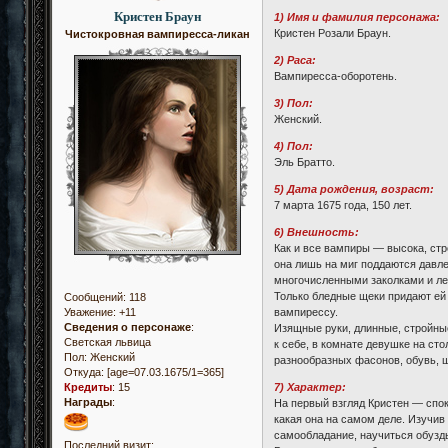
Кристен Браун
1) Имя и фамилия персонажа:
Кристен Розали Браун.
Чистокровная вампиресса-ликан
2) Раса:
Вампиресса-оборотень.
3) Пол:
Женский.
4) Пол:
Эль Братто.
5) Дата рождения, возраст:
7 марта 1675 года, 150 лет.
6) Внешность:
Как и все вампиры — высока, ст
она лишь на миг поддаются давле
многочисленными заколками и ле
Только бледные щеки придают ей 
Сообщений:
118
вампирессу.
Уважение:
+11
Сведения о персонаже
:
Изящные руки, длинные, стройны
Светская львица
к себе, в комнате девушке на с
Пол:
Женский
разнообразных фасонов, обувь, 
Откуда:
[age=07.03.1675/1=365]
7) Характер:
Кредиты
:
15
Награды
:
На первый взгляд Кристен — спок
какая она на самом деле. Изучив
самообладание, научиться обузд
Последний визит: