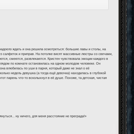
надоело ждать и она решила осмотреться: большие лавы и столы, на
без салфеток и приправ. На потолке висят массивные люстры со свечами,
ются, смеются, развлекаются. Кристен чувствовала эмоции каждого в
взглядом по комнате остановилась на одном молодом человеке. Он
она влюбилась по уши в парня, который даже не знал о её
колько недель девушка (а тогда ещё девочка) находилась в глубокой
этот парень что-то всколыхнул в её душе. Похоже, та детская, чистая
януться... ну ничего, для меня расстояние не преграда!»