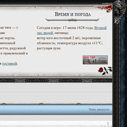
ая тяга — с
Сегодня в игре: 17 июня 1828 года,
Второй
ами
час людей
, пятница;
ые черты.
ветер юго-восточный 2 м/c, переменная
аниченной
облачность; температура воздуха +11°С;
четта, радужной
растущая луна
те приключений и
 в
гостиной
.
Тема закрыта
1