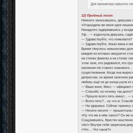
Для просмотра скрытого те
12) Пробный пост:
Немного запыхавшись, девушка о
«Угораздило же меня идти пешком
Ненадолго задержавшись у входа,
Уф... — вздохнула девушка, садяс
— Здравствуйте, что пожелаете?
— Здравствуйте, бокал вина и не
Время тянулось невыносимо долго
каждом из которых аккуратно сто
на стенах факелы а на столах св
этом зале, кто радовался, кто г
напомнил её старого знакомого..
существовании. Когда она выросл
депрессии, но время залечило ран
любовь ещё не до конца ушла из 
— Ваше вино, Мисс — официант в
— Спасибо, но почему так долго?
— Прошло всего пять минут... — 
— Всего пять?... ну что ж. Спасиб
— На здоровье. Сейчас принесу 
— Несите-несите — прошептала с
«Ну что же в нём такого? Он же н
Сощурившись, Кристен мысленно 
«Ах!» Внутри себя закричала дев
«Что.... Что такое?»