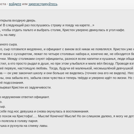
кста -
войдите
или
зарегистрируйтесь
.
ткрыла входную дверь.
! В следующий раз послушаюсь стражу и поеду на карете...»
 чтобы отдать пальто и выбрать столик, Кристен уверено двинулась в угол кафе.
ь на лаву.
много сыра.
, сыр готовился медленно, и официант с вином всё никак не появлялся. Кристен уже 
ит ваза с сухоцветом, лежат по четыре столовых набора и, конечно же, не обходится 
ечки. Между столиками снуют официанты, разнося всем напитки и кушанья, люди обща
рустил, а кто просто рыдал в душе, но при этом улыбался и мило вёл беседу. Проводя 
. её первую, настоящую любовь. Тогда, будучи её маленькой, несмышлёной девчушкой 
а — он уже закончил школу и они больше не виделись (точнее она его не видела). Нес
ы, она забыла его, забыла свои чувства и теперь твёрдо и уверено идёт по жизни. Но 
её подсознания.
ырвал Кристен из задумчивости.
в недоумении ответил официант.
о.
сыр.
ебе под нос девушка и снова окунулась в воспоминания.
е похож на Кристофа!..... Мысли! Конечно! Мысли! Но он слишком далеко, я могу не дот
полезла в голову парня.
ушка и рухнула на спинку лавы.