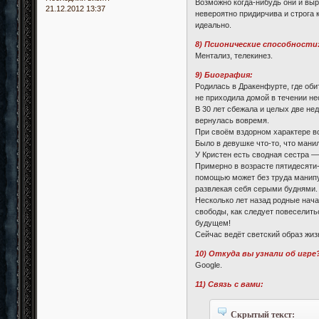
Возможно когда-нибудь они и вырв
21.12.2012 13:37
невероятно придирчива и строга
идеально.
8) Псионические способности
Ментализ, телекинез.
9) Биография:
Родилась в Дракенфурте, где обит
не приходила домой в течении не
В 30 лет сбежала и целых две не
вернулась вовремя.
При своём вздорном характере в
Было в девушке что-то, что манил
У Кристен есть сводная сестра —
Примерно в возрасте пятидесяти-
помощью может без труда манипул
развлекая себя серыми буднями.
Несколько лет назад родные нача
свободы, как следует повеселить
будущем!
Сейчас ведёт светский образ жиз
10) Откуда вы узнали об игре
Google.
11) Связь с вами:
Скрытый текст: