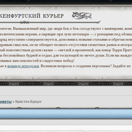
 фэнтези. Вымышленный мир, где люди бок о бок соседствуют с вампирами, конн
политическими играми, а парящие при луне нетопыри — с реющими под облак
дряд неустанно совершенствуется, дополняясь новыми статьями и обретая нов
дравым смыслом, он не обещает полного отсутствия сюжетных рамок и неогр
етый повсеместным духом сказки — светлой и ироничной, как юмор Терри Прат
уеты беспокойных будней и отдых для тоскующей по мечте души. Если вы жажде
ровавых вам опасностей и сладостных побед!
ью к
команде игроделов
. Возникли вопросы о создании персонажа? Задайте их
анкеты
»
Кристен Браун