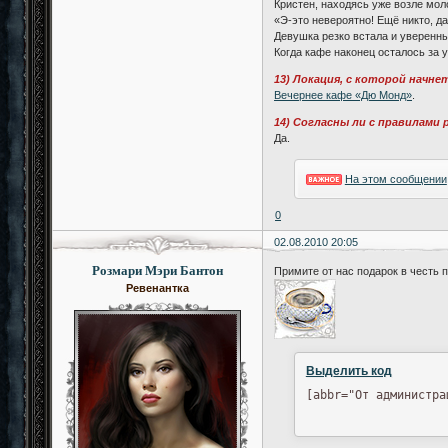
Кристен, находясь уже возле мол
«Э-это невероятно! Ещё никто, д
Девушка резко встала и уверенн
Когда кафе наконец осталось за 
13) Локация, с которой начне
Вечернее кафе «Дю Монд»
.
14) Согласны ли с правилами
Да.
На этом сообщении
0
02.08.2010 20:05
Розмари Мэри Бантон
Примите от нас подарок в честь 
Ревенантка
Выделить код
[abbr="От администра