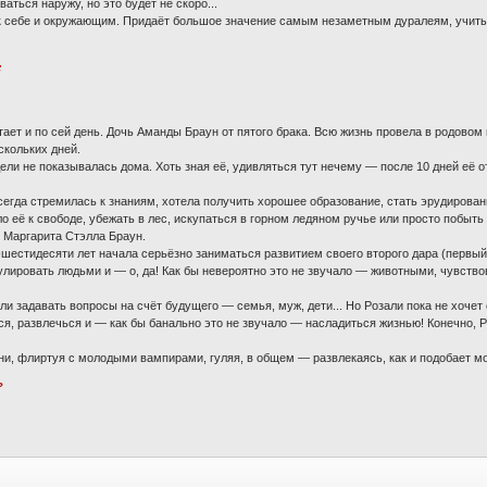
аться наружу, но это будет не скоро...
 к себе и окружающим. Придаёт большое значение самым незаметным дуралеям, учитыв
:
ает и по сей день. Дочь Аманды Браун от пятого брака. Всю жизнь провела в родовом п
скольких дней.
дели не показывалась дома. Хоть зная её, удивляться тут нечему — после 10 дней её 
сегда стремилась к знаниям, хотела получить хорошее образование, стать эрудирова
о её к свободе, убежать в лес, искупаться в горном ледяном ручье или просто побыть
 Маргарита Стэлла Браун.
шестидесяти лет начала серьёзно заниматься развитием своего второго дара (первый 
ировать людьми и — о, да! Как бы невероятно это не звучало — животными, чувствов
ли задавать вопросы на счёт будущего — семья, муж, дети... Но Розали пока не хоче
ся, развлечься и — как бы банально это не звучало — насладиться жизнью! Конечно, Р
ни, флиртуя с молодыми вампирами, гуляя, в общем — развлекаясь, как и подобает м
?