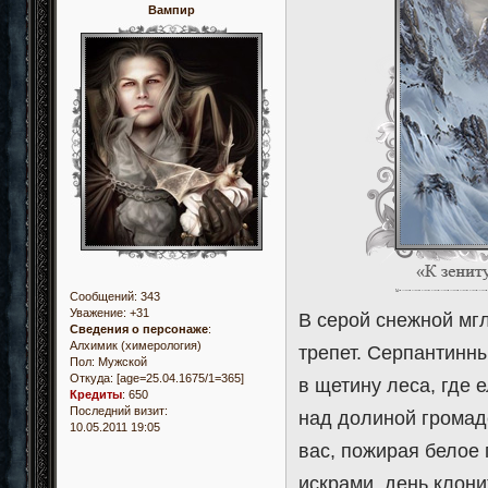
Вампир
Сообщений:
343
Уважение:
+31
В серой снежной мг
Сведения о персонаже
:
Алхимик (химерология)
трепет. Серпантинн
Пол:
Мужской
Откуда:
[age=25.04.1675/1=365]
в щетину леса, где 
Кредиты
:
650
Последний визит:
над долиной громаде
10.05.2011 19:05
вас, пожирая белое
искрами, день клони