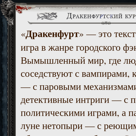
Дракенфурт
«
» — это текст
игра в жанре городского фэ
Вымышленный мир, где люд
соседствуют с вампирами, к
— с паровыми механизмам
детективные интриги — с 
политическими играми, а п
луне нетопыри — с реющи