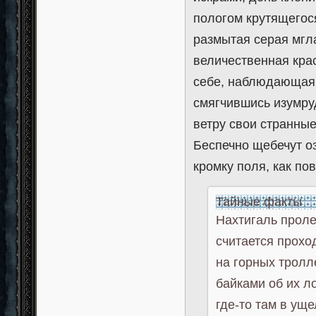
пологом крутящегося
размытая серая мгл
величественная крас
себе, наблюдающая 
смягчившись изумру
ветру свои странны
Беспечно щебечут о
кромку поля, как п
Тайные факты
Нахтигаль проле
считается прохо
на горных тролл
байками об их ло
где-то там в ущ