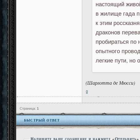
настоящий живой
в жилище гада п
к этим россказня
драконов перева
пробираться по
опытного провод
легкие пути, но 
(Шарлотта де Мюсси)
0
Страница:
1
БЫСТРЫЙ ОТВЕТ
Напишите ваше сообщение и нажмите «Отправить»