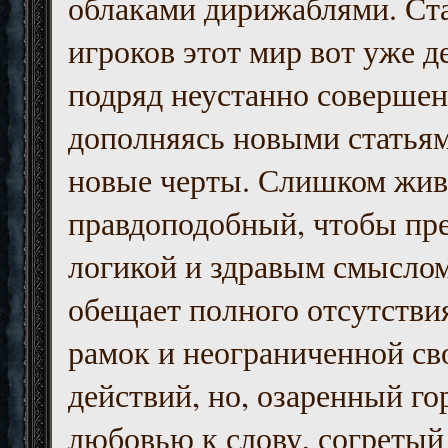
облаками дирижаблями. Ст
игроков этот мир вот уже д
подряд неустанно совершен
дополняясь новыми статьям
новые черты. Слишком жив
правдоподобный, чтобы пр
логикой и здравым смыслом
обещает полного отсутств
рамок и неограниченной с
действий, но, озаренный го
любовью к слову, согретый