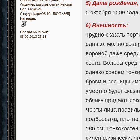
5) Дата рождения,
Алхимии, адвокат семьи Рендов
Пол:
Мужской
5 октября 1509 года.
Откуда:
[age=05.10.1509/1=365]
Награды
:
6) Внешность:
Последний визит:
Трудно сказать порт
03.02.2013 23:13
однако, можно сове
вороной даже среди
света. Волосы средн
однако совсем тонки
брови и ресницы име
уместно будет сказ
облику придают ярко
Черты лица правиль
подбородка, плотно
186 см. Тонкокостен
силен физически, чт