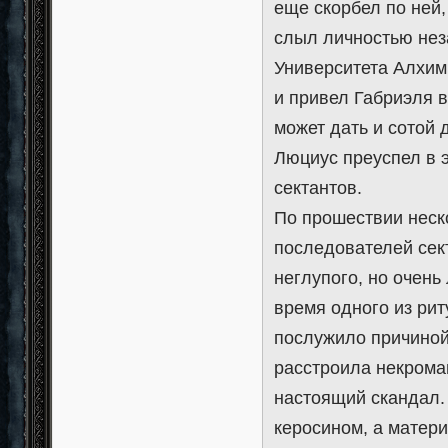
еще скорбел по ней,
слыл личностью нез
Университета Алхим
и привел Габриэля в
может дать и сотой 
Люциус преуспел в э
сектантов.
По прошествии неско
последователей сек
неглупого, но очень
время одного из рит
послужило причиной
расстроила некрома
настоящий скандал. 
керосином, а матери