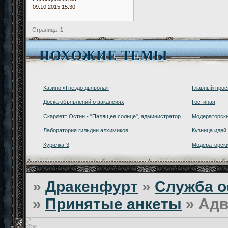
09.10.2015 15:30
Страница:
1
ПОХОЖИЕ ТЕМЫ
Казино «Гнездо дьявола»
Главный прос
Доска объявлений о вакансиях
Гостиная
Скарлетт Остин - "Палящее солнце", администратор
Модераторски
Лаборатория гильдии алхимиков
Кузница идей
Курилка-3
Модераторски
»
Дракенфурт
»
Служба о
»
Принятые анкеты
»
Адв