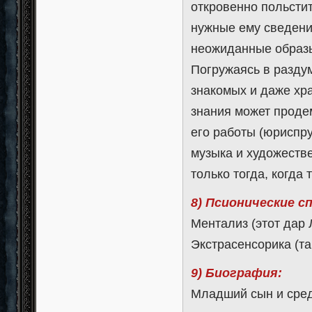
откровенно польсти
нужные ему сведени
неожиданные образы
Погружаясь в раздум
знакомых и даже хра
знания может проде
его работы (юриспру
музыка и художестве
только тогда, когда 
8) Псионические с
Ментализ (этот дар
Экстрасенсорика (та
9) Биография:
Младший сын и сред