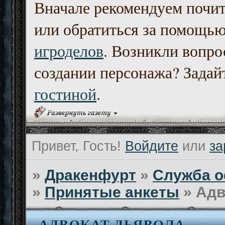
Вначале рекомендуем почи
или обратиться за помощь
игроделов
. Возникли вопро
создании персонажа? Задайт
гостиной
.
Привет, Гость!
Войдите
или
за
»
Дракенфурт
»
Служба о
»
Принятые анкеты
»
Адв
АДВОКАТ ДЬЯВОЛА