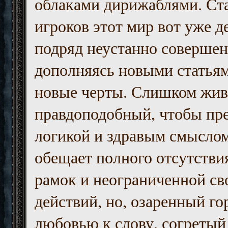
облаками дирижаблями. Ст
игроков этот мир вот уже д
подряд неустанно совершен
дополняясь новыми статьям
новые черты. Слишком жив
правдоподобный, чтобы пр
логикой и здравым смыслом
обещает полного отсутств
рамок и неограниченной с
действий, но, озаренный го
любовью к слову, согретый