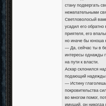
стану подвергать с
нежелательными св
Светловолосый вам
усадил его обратно 
приятеля, его впал
но иначе бы юноша н
— Да, сейчас ты в б
интересы однажды п
на пути к власти.
Аскар склонился на
подающий надежды ю
— Истину глаголешь,
покровительства си
во многом помог, по
имущий, он никогда