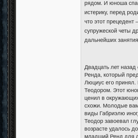
рядом. И юноша спа
истерику, перед род
что этот прецедент
супружеской четы др
дальнейших занятия
Двадцать лет назад
Ренда, который пре
Люциус его принял.
Теодором. Этот юнош
ценил в окружающих
схожи. Молодые вам
виды Габриэлю иногд
Теодор завоевал гл
возрасте удалось до
младший Ренд для д