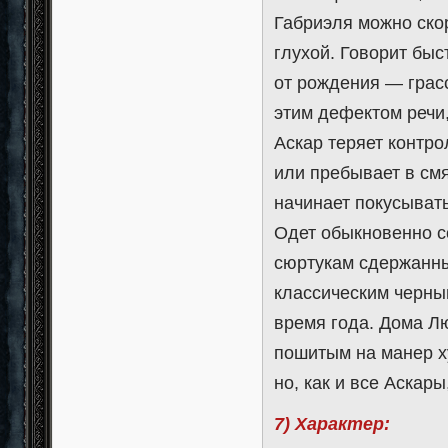
Габриэля можно скор
глухой. Говорит быс
от рождения — грасс
этим дефектом речи,
Аскар теряет контро
или пребывает в см
начинает покусыват
Одет обыкновенно с
сюртукам сдержанны
классическим черны
время года. Дома Л
пошитым на манер х
но, как и все Аскар
7) Характер: