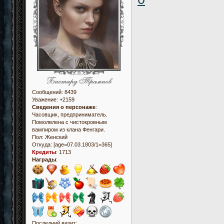
Сообщений:
8439
Уважение:
+2159
Сведения о персонаже
:
Часовщик, предприниматель.
Помолвлена с чистокровным
вампиром из клана Фенгари.
Пол:
Женский
Откуда:
[age=07.03.1803/1=365]
Кредиты
:
1713
Награды
:
Последний визит: