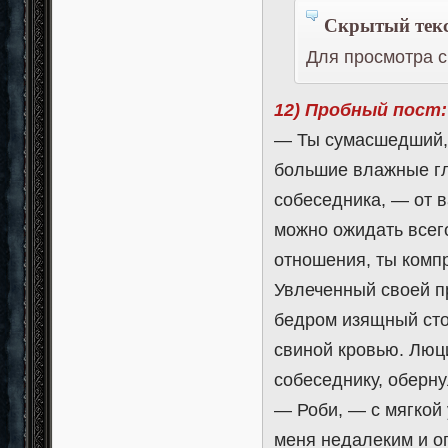
Скрытый текс
Для просмотра с
12) Пробный пост:
— Ты сумасшедший,
большие влажные гл
собеседника, — от 
можно ожидать всег
отношения, ты компр
Увлеченный своей п
бедром изящный сто
свиной кровью. Люци
собеседнику, оберну
— Роби, — с мягкой
меня недалеким и о