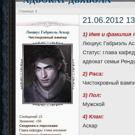
Страница:
1
21.06.2012 13
Люциус Габриэль Аскар
1) Имя и фамилия 
Чистокровный вампир
Люциус Габриэль Ас
Статус: глава кафе
адвокат семьи Ренд
2) Раса:
Чистокровный вамп
3) Пол:
Мужской
4) Клан:
Сообщений:
21
Уважение:
+56
Аскар
Сведения о персонаже
:
Глава кафедры этики алхимии
Орлеанского Университета