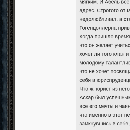
мягким. И Абель вс
адрес. Строгого от
недолюбливал, а ста
Гогенцоллерна прив
Когда пришло время
что он желает учить
хочет ли того клан 
молодому талантлив
что не хочет посвящ
себя в юриспруденци
Что ж, юрист из нег
Аскар был успешным
все его мечты и чая
что именно в этот п
замкнувшись в себе