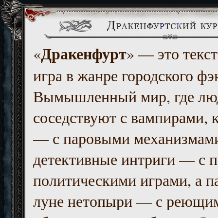
Дракенфурт
«
» — это текст
игра в жанре городского фэ
Вымышленный мир, где люд
соседствуют с вампирами, к
— с паровыми механизмам
детективные интриги — с 
политическими играми, а п
луне нетопыри — с реющи