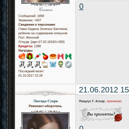
0
Сообщений:
1858
Уважение:
+507
Сведения о персонаже
:
Глава Ордена Зеленых Бантиков,
ребенок на содержании опекунов
Пол:
Женский
Откуда:
[age=27.02.1818/1=365]
Кредиты
:
1388
Награды
:
Последний визит:
01.10.2017 22:28
21.06.2012 15
Люсида Старк
Люциус Г. Аскар
,
принимаю.
Ревенант-оборотень
0