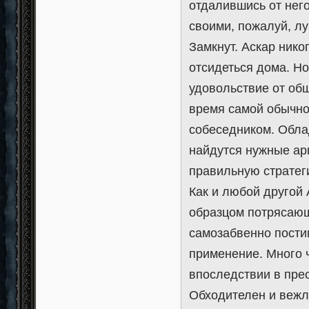
отдалившись от него
своими, пожалуй, лу
Замкнут. Аскар нико
отсидеться дома. Но
удовольствие от об
время самой обычно
собеседником. Обла
найдутся нужные ар
правильную стратег
Как и любой другой 
образцом потрясающ
самозабвенно пости
применение. Много ч
впоследствии в пре
Обходителен и вежли