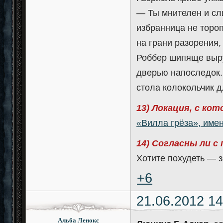
— Ты мнителен и сл
избранница не тороп
на грани разорения,
Роббер шипяще выру
дверью напоследок. 
стола колокольчик д
13) Локация, с ко
«Вилла грёза», име
14) Согласны ли с
Хотите похудеть — з
+6
21.06.2012 14
Альба Ленокс