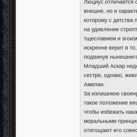
Люциус отличается о
внешне, но и харак
которому с детства
на удивление стропт
тщеславием и эгоиз
искренне верит в то
подвинув нынешнего
Младший Аскар недо
сестре, однако, жив
Амелии.
За излишнюю своенр
такое положение ве
чтобы избежать нак
моральными принцип
отягощают его совес