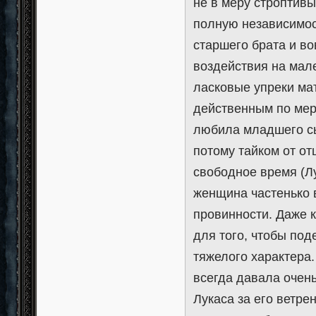
не в меру строптивы
полную независимос
старшего брата и в
воздействия на мал
ласковые упреки ма
действенным по мер
любила младшего сы
потому тайком от о
свободное время (Лу
женщина частенько 
провинности. Даже к
для того, чтобы по
тяжелого характера.
всегда давала очен
Лукаса за его ветре