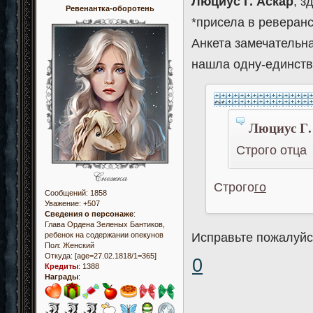
Люциус Г. Аскар
, 
Ревенантка-оборотень
*присела в реверанс
Анкета замечательна
нашла одну-единст
...
Люциус Г.
Строго отца
Строго
го
Сообщений:
1858
Уважение:
+507
Сведения о персонаже
:
Глава Ордена Зеленых Бантиков,
ребенок на содержании опекунов
Исправьте пожалуйст
Пол:
Женский
Откуда:
[age=27.02.1818/1=365]
0
Кредиты
:
1388
Награды
: