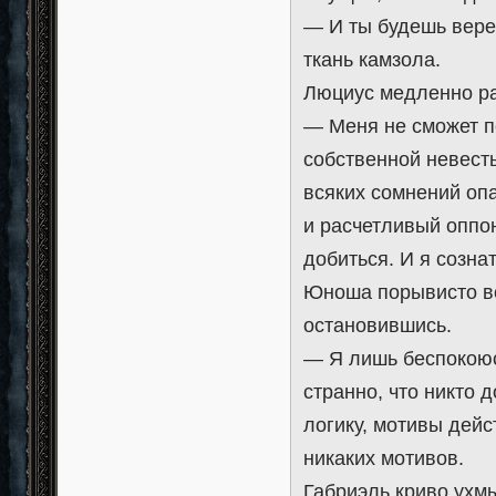
— И ты будешь вере
ткань камзола.
Люциус медленно ра
— Меня не сможет п
собственной невесты
всяких сомнений опа
и расчетливый оппон
добиться. И я сознат
Юноша порывисто вс
остановившись.
— Я лишь беспокоюс
странно, что никто 
логику, мотивы дейс
никаких мотивов.
Габриэль криво ухм