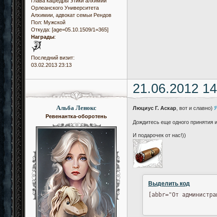
Глава кафедры этики алхимии
Орлеанского Университета
Алхимии, адвокат семьи Рендов
Пол:
Мужской
Откуда:
[age=05.10.1509/1=365]
Награды
:
Последний визит:
03.02.2013 23:13
21.06.2012 14
Альба Ленокс
Люциус Г. Аскар
, вот и славно)
Ревенантка-оборотень
Дождитесь еще одного принятия и
И подарочек от нас!))
Выделить код
[abbr="От администра