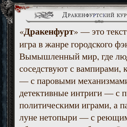
Дракенфурт
«
» — это текст
игра в жанре городского фэ
Вымышленный мир, где люд
соседствуют с вампирами, к
— с паровыми механизмам
детективные интриги — с 
политическими играми, а п
луне нетопыри — с реющи