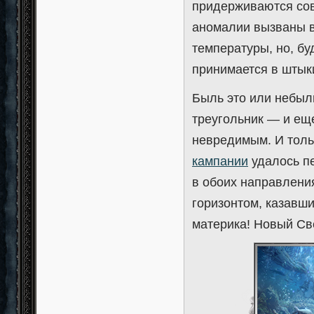
придерживаются сов
аномалии вызваны в
температуры, но, б
принимается в штык
Быль это или небыл
треугольник — и ещ
невредимым. И тол
кампании
удалось п
в обоих направлени
горизонтом, казавш
материка! Новый Св