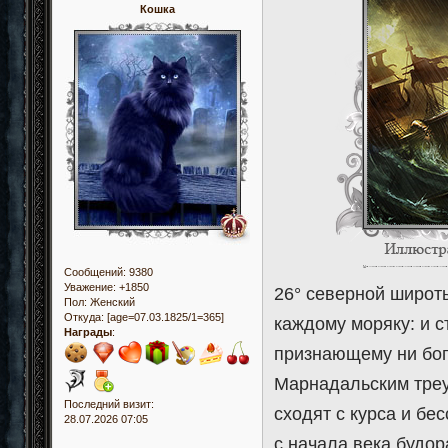
Кошка
Сообщений:
9380
Уважение:
+1850
26° северной широт
Пол:
Женский
Откуда:
[age=07.03.1825/1=365]
каждому моряку: и с
Награды
:
признающему ни бог
Марнадальским треу
Последний визит:
сходят с курса и бе
28.07.2026 07:05
с начала века будо