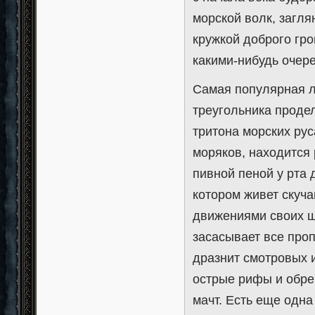
морской волк, загля
кружкой доброго гр
какими-нибудь оче
Самая популярная л
треугольника проде
тритона морских рус
моряков, находится 
пивной пеной у рта 
котором живет скуч
движениями своих щ
засасывает все про
дразнит смотровых 
острые рифы и обре
мачт. Есть еще одна