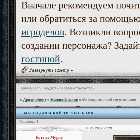
Вначале рекомендуем почи
или обратиться за помощь
игроделов
. Возникли вопро
создании персонажа? Задайт
гостиной
.
Привет, Гость!
Войдите
или
зарегистрируйтесь
.
»
Дракенфурт
»
Мировой океан
»
Марнадальский треугольник
МАРНАДАЛЬСКИЙ ТРЕУГОЛЬНИК
Страница:
1
18.05.2012 23:29
Котэ де Мурло