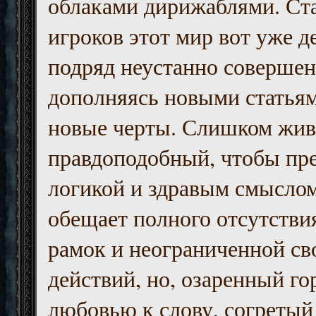
облаками дирижаблями. Ст
игроков этот мир вот уже д
подряд неустанно совершен
дополняясь новыми статьям
новые черты. Слишком жив
правдоподобный, чтобы пр
логикой и здравым смыслом
обещает полного отсутств
рамок и неограниченной с
действий, но, озаренный го
любовью к слову, согретый