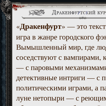
Дракенфурт
«
» — это текст
игра в жанре городского фэ
Вымышленный мир, где люд
соседствуют с вампирами, к
— с паровыми механизмам
детективные интриги — с 
политическими играми, а п
луне нетопыри — с реющи