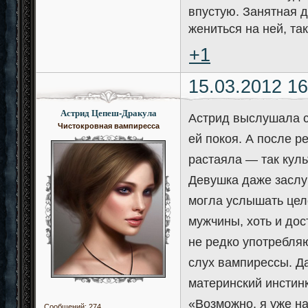
впустую. Занятная 
жениться на ней, та
+1
15.03.2012 16
Астрид Цепеш-Дракула
Астрид выслушала с
Чистокровная вампиресса
ей покоя. А после р
растаяла — так куль
Девушка даже заслу
могла услышать цел
мужчины, хоть и дос
не редко употребля
слух вампирессы. Да
материнский инстинк
«Возможно, я уже н
Сообщений:
274