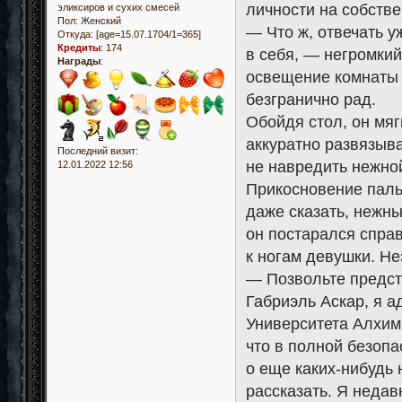
личности на собстве
эликсиров и сухих смесей
Пол:
Женский
— Что ж, отвечать у
Откуда:
[age=15.07.1704/1=365]
Кредиты
:
174
в себя, — негромкий
Награды
:
освещение комнаты 
безгранично рад.
Обойдя стол, он мяг
аккуратно развязыват
Последний визит:
не навредить нежной
12.01.2022 12:56
Прикосновение паль
даже сказать, нежны
он постарался справ
к ногам девушки. Не
— Позвольте предст
Габриэль Аскар, я 
Университета Алхим
что в полной безопа
о еще каких-нибудь 
рассказать. Я неда