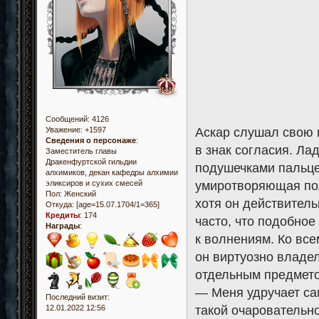
Сообщений:
4126
Аскар слушал свою 
Уважение:
+1597
Сведения о персонаже
:
в знак согласия. Л
Заместитель главы
Дракенфуртской гильдии
подушечками пальце
алхимиков, декан кафедры алхимии
умиротворяющая пол
эликсиров и сухих смесей
Пол:
Женский
хотя он действитель
Откуда:
[age=15.07.1704/1=365]
Кредиты
:
174
часто, что подобно
Награды
:
к волнениям. Ко все
он виртуозно владе
отдельным предмето
— Меня удручает сам
Последний визит:
такой очаровательно
12.01.2022 12:56