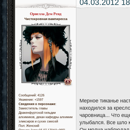
04.03.2012 18
Орнелла Дем Ренд
Чистокровная вампиресса
Сообщений:
4126
Мерное тиканье наст
Уважение:
+1597
Сведения о персонаже
:
находился за кресл
Заместитель главы
Дракенфуртской гильдии
чаровница... Что ещ
алхимиков, декан кафедры алхимии
улыбался. Все шло к
эликсиров и сухих смесей
Пол:
Женский
Он молча наблюдал 