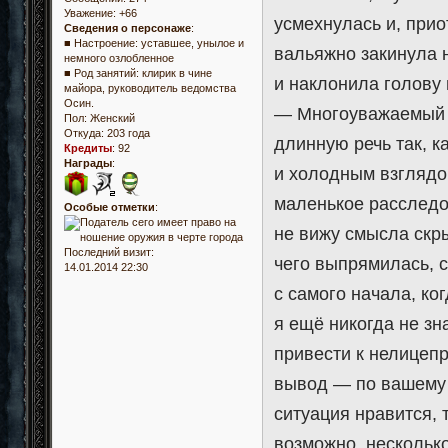
Уважение:
+66
усмехнулась и, прио
Сведения о персонаже
:
■ Настроение: уставшее, унылое и
вальяжно закинула н
немного озлобленное
■ Род занятий: клирик в чине
и наклонила голову 
майора, руководитель ведомства
Осин.
— Многоуважаемый 
Пол:
Женский
Откуда:
203 года
длинную речь так, к
Кредиты
:
92
Награды
:
и холодным взглядом
маленькое расследов
Особые отметки
:
не вижу смысла скр
Последний визит:
чего выпрямилась, с
14.01.2014 22:30
с самого начала, ко
я ещё никогда не зн
привести к нелицеп
вывод — по вашему г
ситуация нравится, 
возможно, несколько