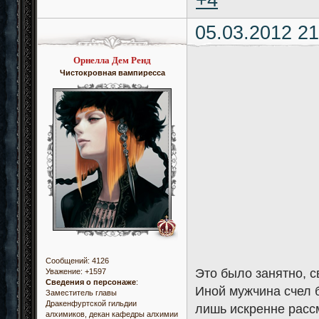
05.03.2012 21
Орнелла Дем Ренд
Чистокровная вампиресса
Сообщений:
4126
Это было занятно, с
Уважение:
+1597
Сведения о персонаже
:
Иной мужчина счел 
Заместитель главы
Дракенфуртской гильдии
лишь искренне расс
алхимиков, декан кафедры алхимии