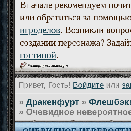
Вначале рекомендуем почи
или обратиться за помощь
игроделов
. Возникли вопро
создании персонажа? Задайт
гостиной
.
Привет, Гость!
Войдите
или
за
»
Дракенфурт
»
Флешбэк
»
Очевидное невероятно
ОЧЕВИДНОЕ НЕВЕРОЯТ