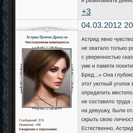
и развязывать девиц
+3
04.03.2012 20
Астрид Цепеш-Дракула
Астрид явно чувство
Чистокровная вампиресса
не хватало только р
с уверенностью сказ
уме и памяти похити
Бред...» Она глубок
этот уютный уголок 
определить местопо
не составило труда
на девушку, были от
скрыть свою личност
Сообщений:
274
Уважение:
+66
Естественно, Астри
Сведения о персонаже
: