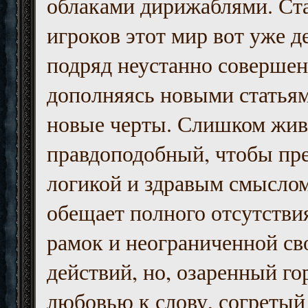
облаками дирижаблями. Ст
игроков этот мир вот уже д
подряд неустанно совершен
дополняясь новыми статьям
новые черты. Слишком жив
правдоподобный, чтобы пр
логикой и здравым смыслом
обещает полного отсутств
рамок и неограниченной с
действий, но, озаренный го
любовью к слову, согретый