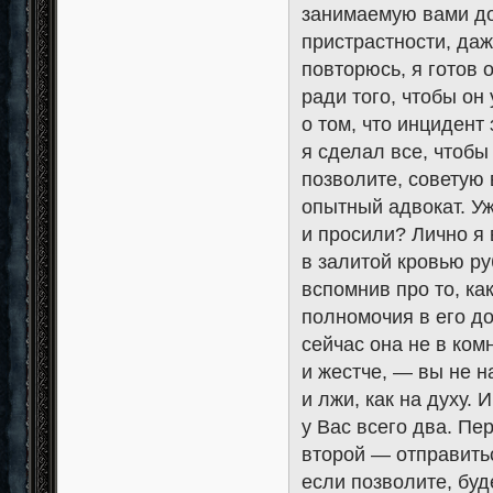
занимаемую вами до
пристрастности, даж
повторюсь, я готов 
ради того, чтобы он
о том, что инцидент
я сделал все, чтобы 
позволите, советую 
опытный адвокат. Уж
и просили? Лично я 
в залитой кровью ру
вспомнив про то, к
полномочия в его до
сейчас она не в ком
и жестче, — вы не н
и лжи, как на духу.
у Вас всего два. П
второй — отправитьс
если позволите, буд