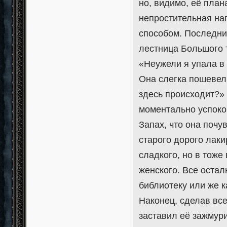
но, видимо, её план
непростительная наг
способом. Последн
лестница Большого 
«Неужели я упала в 
Она слегка пошевели
здесь происходит?»
моментально успокои
Запах, что она почу
старого дорого лаки
сладкого, но в тоже
женского. Все оста
библиотеку или же 
Наконец, сделав вс
заставил её зажмур