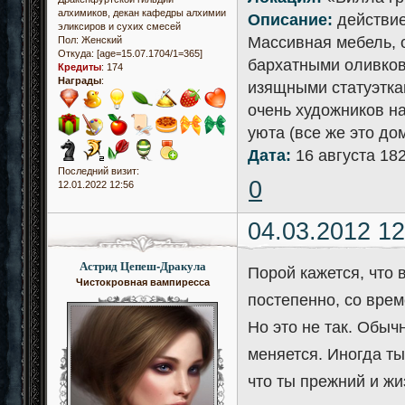
алхимиков, декан кафедры алхимии
Описание:
действие
эликсиров и сухих смесей
Массивная мебель, 
Пол:
Женский
Откуда:
[age=15.07.1704/1=365]
бархатными оливков
Кредиты
:
174
Награды
:
изящными статуэтка
очень художников на
уюта (все же это до
Дата:
16 августа 182
Последний визит:
0
12.01.2022 12:56
04.03.2012 12
Астрид Цепеш-Дракула
Порой кажется, что
Чистокровная вампиресса
постепенно, со врем
Но это не так. Обыч
меняется. Иногда т
что ты прежний и ж