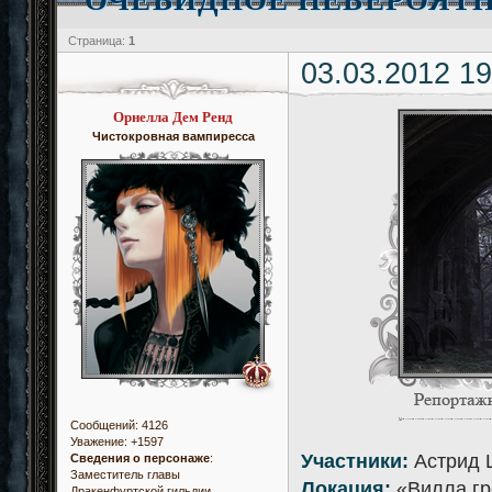
Страница:
1
03.03.2012 19
Орнелла Дем Ренд
Чистокровная вампиресса
Сообщений:
4126
Уважение:
+1597
Участники:
Астрид 
Сведения о персонаже
:
Заместитель главы
Локация:
«Вилла гр
Дракенфуртской гильдии