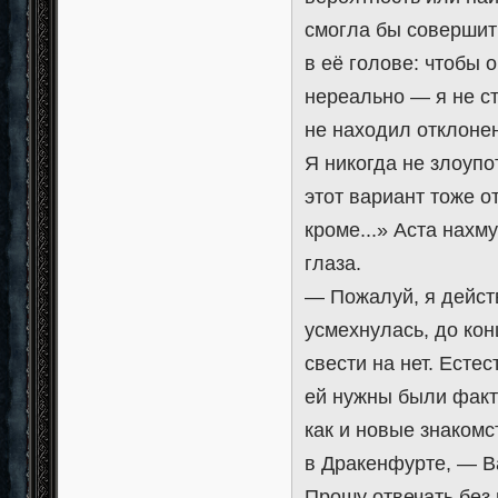
смогла бы совершит
в её голове: чтобы о
нереально — я не с
не находил отклонен
Я никогда не злоупо
этот вариант тоже о
кроме...» Аста нахм
глаза.
— Пожалуй, я дейст
усмехнулась, до кон
свести на нет. Есте
ей нужны были факт
как и новые знакомс
в Дракенфурте, — Ва
Прошу отвечать без