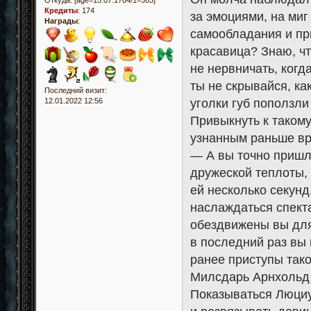
Откуда:
[age=15.07.1704/1=365]
Кредиты
:
174
за эмоциями, на миг
Награды
:
самообладания и пр
красавица? Знаю, чт
не нервничать, когда
ты не скрывайся, как
Последний визит:
уголки губ поползли
12.01.2022 12:56
Привыкнуть к такому
узнанным раньше вр
— А вы точно пришл
дружеской теплоты,
ей несколько секунд
наслаждаться спекта
обездвижены вы для 
в последний раз вы 
ранее приступы тако
Милсдарь Арнхольд 
Показываться Люциу