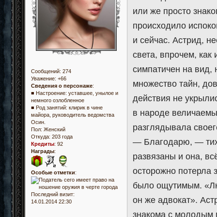
или же просто знако
происходило испокон
и сейчас. Астрид, н
света, впрочем, как
симпатичен на вид, 
Сообщений:
274
Уважение:
+66
множество тайн, до
Сведения о персонаже
:
■ Настроение: уставшее, унылое и
действия не укрылис
немного озлобленное
■ Род занятий: клирик в чине
в народе величаемы
майора, руководитель ведомства
Осин.
разглядывала своег
Пол:
Женский
Откуда:
203 года
— Благодарю, — тих
Кредиты
:
92
Награды
:
развязаны и она, в
осторожно потерла 
Особые отметки
:
было ощутимым. «Лю
Последний визит:
он же адвокат». Аст
14.01.2014 22:30
знакома с молодым м