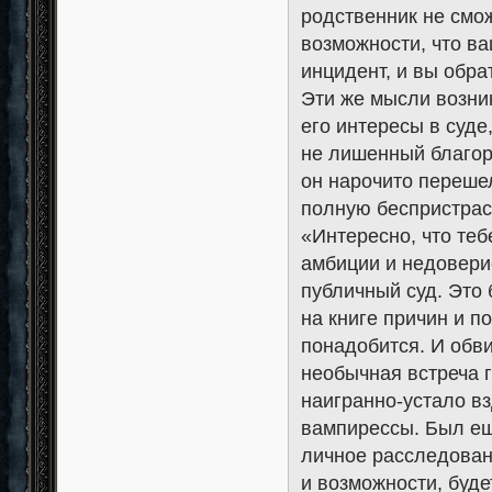
родственник не смож
возможности, что в
инцидент, и вы обр
Эти же мысли возник
его интересы в суде
не лишенный благор
он нарочито переше
полную беспристрас
«Интересно, что теб
амбиции и недовери
публичный суд. Это 
на книге причин и п
понадобится. И обв
необычная встреча 
наигранно-устало в
вампирессы. Был ещ
личное расследован
и возможности, буде