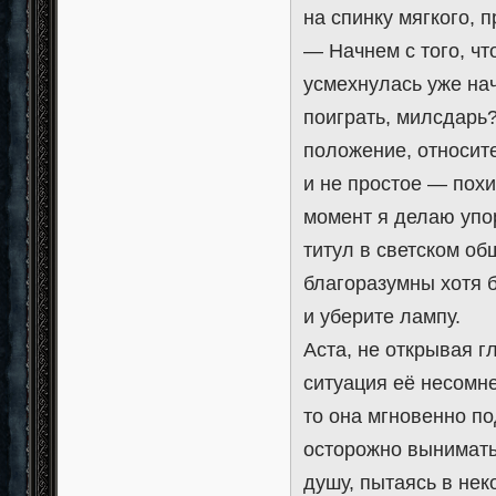
на спинку мягкого, 
— Начнем с того, чт
усмехнулась уже нач
поиграть, милсдарь
положение, относит
и не простое — пох
момент я делаю упор
титул в светском об
благоразумны хотя 
и уберите лампу.
Аста, не открывая г
ситуация её несомне
то она мгновенно по
осторожно вынимать 
душу, пытаясь в не