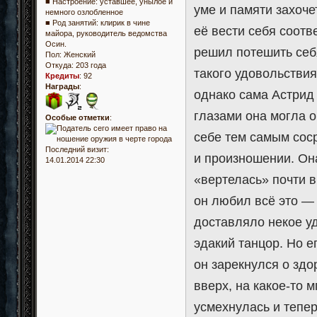
■ Настроение: уставшее, унылое и
уме и памяти захоч
немного озлобленное
■ Род занятий: клирик в чине
её вести себя соотв
майора, руководитель ведомства
Осин.
решил потешить себя
Пол:
Женский
Откуда:
203 года
такого удовольствия
Кредиты
:
92
Награды
:
однако сама Астрид
глазами она могла о
Особые отметки
:
себе тем самым соср
Последний визит:
и произношении. Она
14.01.2014 22:30
«вертелась» почти в 
он любил всё это —
доставляло некое уд
эдакий танцор. Но е
он зарекнулся о зд
вверх, на какое-то 
усмехнулась и тепер