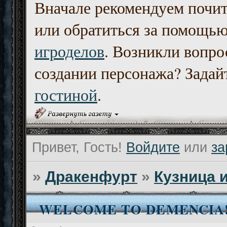
Вначале рекомендуем почи
или обратиться за помощь
игроделов
. Возникли вопро
создании персонажа? Задайт
гостиной
.
Привет, Гость!
Войдите
или
за
»
Дракенфурт
»
Кузница 
WELCOME TO DEMENCIA