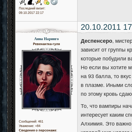
Последний визит:
09.10.2017 22:17
20.10.2011 17
Анна Наринго
Деспенсеро
, мисте
Ревенантка-гуля
зависит от группы к
которые побудили в
Но если вы хотите 
на 93 балла, то вку
в плазме. Иными сло
по этому кровь сдают
То, что вампиры на
интересует каким с
Сообщений:
461
Алхимия. Это важно.
Уважение:
+84
Сведения о персонаже
: