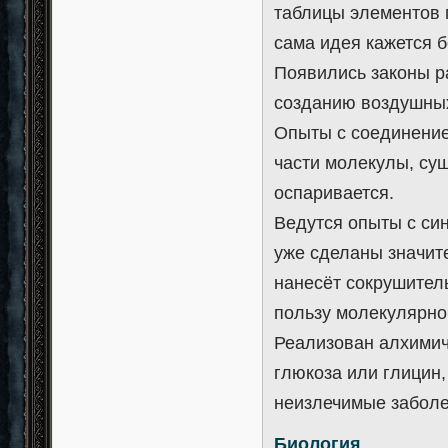
таблицы элементов 
сама идея кажется б
Появились законы ра
созданию воздушных
Опыты с соединение
части молекулы, сущ
оспаривается.
Ведутся опыты с син
уже сделаны значит
нанесёт сокрушител
пользу молекулярно
Реализован алхимич
глюкоза или глицин,
неизлечимые заболе
Биология