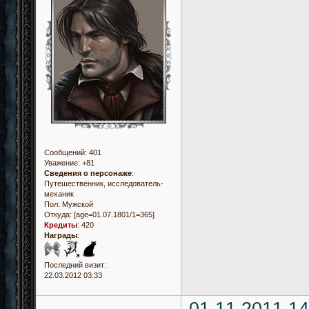
Сообщений:
401
Уважение:
+81
Сведения о персонаже
:
Путешественник, исследователь-
механик
Пол:
Мужской
Откуда:
[age=01.07.1801/1=365]
Кредиты
:
420
Награды
:
Последний визит:
22.03.2012 03:33
01.11.2011 14