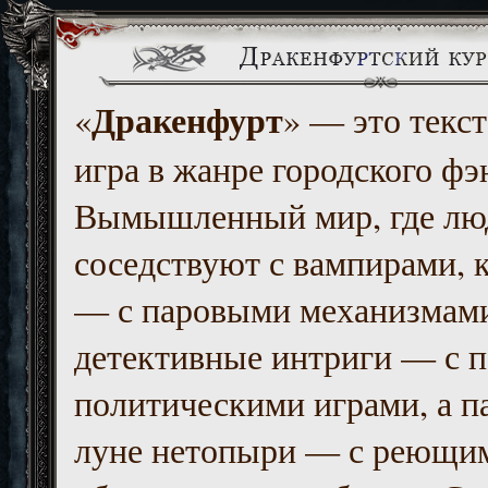
Дракенфурт
«
» — это текст
игра в жанре городского фэ
Вымышленный мир, где люд
соседствуют с вампирами, к
— с паровыми механизмам
детективные интриги — с 
политическими играми, а п
луне нетопыри — с реющи