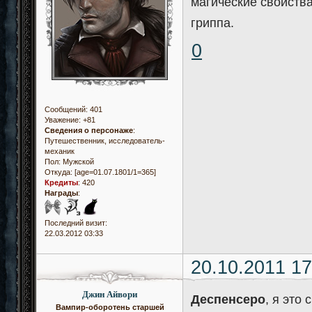
магические свойств
гриппа.
0
Сообщений:
401
Уважение:
+81
Сведения о персонаже
:
Путешественник, исследователь-
механик
Пол:
Мужской
Откуда:
[age=01.07.1801/1=365]
Кредиты
:
420
Награды
:
Последний визит:
22.03.2012 03:33
20.10.2011 17
Джин Айвори
Деспенсеро
, я это
Вампир-оборотень старшей