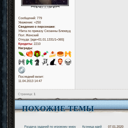
 for (var i=1;k!
 {

 com[i]=[-1,-1];
Сообщений:
779
 if(Math.random
Уважение:
+250
 {

Сведения о персонаже
:
Убита по приказу Сюзанны Блеквуд
 com[i][0]=1;

Пол:
Женский
 com[i][1]=1;

Откуда:
[age=01.01.1331/1=365]
 } else 

Кредиты
:
2210
 { 

Награды
:
 if (Math.random
 {

 com[i][0]=2;

 com[i][1]=1; 

 } else {

 com[i][0]=1;

Последний визит:
 com[i][1]=2; 

11.04.2013 14:47
 }

 }

Страница:
1
 if ((com[i][0]=
 }

ПОХОЖИЕ ТЕМЫ
textCr();

}

function textCr(
{

var s1, s2, ss='
Раздача заданий по игровому миру
Кузница идей
07.01.2020
 for (var i=0; i