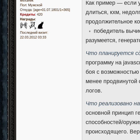
механик
Как пример — если у
Пол:
Мужской
Откуда:
[age=01.07.1801/1=365]
длиться, кхм, недолг
Кредиты
:
420
Награды
:
продолжительное ко
победитель вычисл
Последний визит:
22.03.2012 03:33
разумеется, генера
Что планируется с
программу на javasc
боя с возможностью 
менее продвинутой 
логов.
Что реализовано н
основной принцип г
способностей/оружи
происходящего. Верс