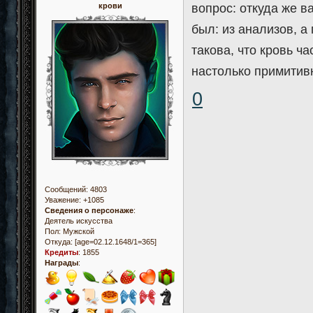
крови
вопрос: откуда же в
был: из анализов, а
такова, что кровь ч
настолько примитивн
0
Сообщений:
4803
Уважение:
+1085
Сведения о персонаже
:
Деятель искусства
Пол:
Мужской
Откуда:
[age=02.12.1648/1=365]
Кредиты
:
1855
Награды
: