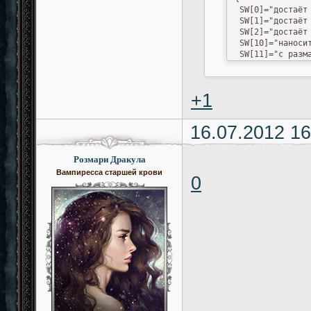
 SW[0]="достаёт 
 SW[1]="достаёт 
 SW[2]="достаёт 
 SW[10]="наноси
 SW[11]="с разм
 SW[12]="делает 
 SW[20]="обманн
 SW[21]="сильным
+1
 SW[22]="наносит
 CL[0]="с рычани
 CL[1]="с рычани
16.07.2012 16
 CL[2]="с рычани
 CL[10]="прыгае
 CL[11]="подныр
Розмари Дракула
 CL[12]="пытает
Вампиресса старшей крови
 CL[20]="сильным
0
 CL[21]="когти п
 CL[22]="вонзает
 name1=document.
 name2=document.
 p1str=parseInt(
 p2str=parseInt(
combat();

}

function combat(
{

 var k=1;

com[0]=[0,0];
