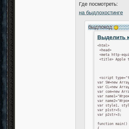
Где посмотреть:
на быдлохостинге
быдлокод
Выделить 
<html>

 <head>

 <meta http-equ
 <title> Apple t
 <script type="t
var SW=new Array
var CL=new Array
var com=new Arra
var name1="Игрок
var name2="Игрок
var style1, styl
var p1str=5;

var p2str=3;

function main()

{
