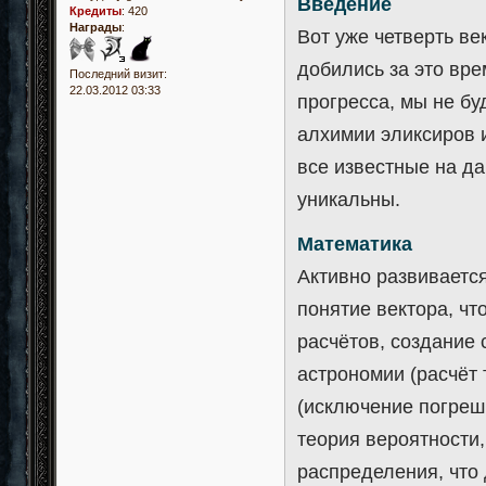
Введение
Кредиты
:
420
Награды
:
Вот уже четверть ве
добились за это вре
Последний визит:
22.03.2012 03:33
прогресса, мы не бу
алхимии эликсиров и
все известные на д
уникальны.
Математика
Активно развиваетс
понятие вектора, ч
расчётов, создание
астрономии (расчёт
(исключение погреш
теория вероятности
распределения, что