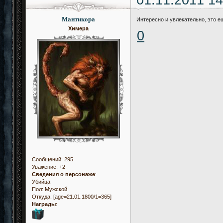
Мантикора
Интересно и увлекательно, это е
Химера
0
Сообщений:
295
Уважение:
+2
Сведения о персонаже
:
Убийца
Пол:
Мужской
Откуда:
[age=21.01.1800/1=365]
Награды
: