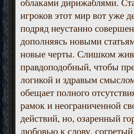
облаками дирижаблями. Ст
игроков этот мир вот уже д
подряд неустанно совершен
дополняясь новыми статьям
новые черты. Слишком жив
правдоподобный, чтобы пр
логикой и здравым смыслом
обещает полного отсутств
рамок и неограниченной с
действий, но, озаренный го
любовью к слову, согретый