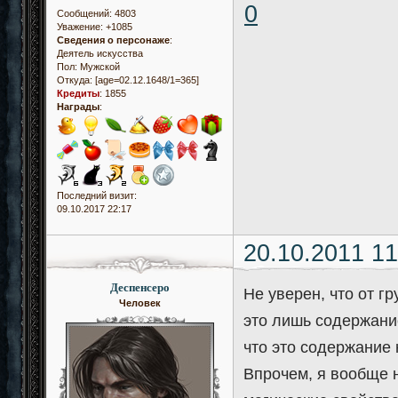
0
Сообщений:
4803
Уважение:
+1085
Сведения о персонаже
:
Деятель искусства
Пол:
Мужской
Откуда:
[age=02.12.1648/1=365]
Кредиты
:
1855
Награды
:
Последний визит:
09.10.2017 22:17
20.10.2011 11
Деспенсеро
Не уверен, что от гр
Человек
это лишь содержание
что это содержание 
Впрочем, я вообще н