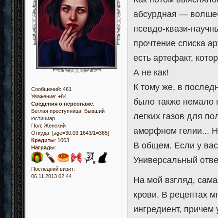
абсурдная — волшеб
псевдо-квази-научн
прочтение списка ар
есть артефакт, кото
А не как!
К тому же, в после
Сообщений:
461
Уважение:
+84
было также немало 
Сведения о персонаже
:
Беглая преступница. Бывший
легких газов для по
юстициар
Пол:
Женский
аморфном гелии... Н
Откуда:
[age=30.03.1643/1=365]
Кредиты
:
1063
В общем. Если у вас
Награды
:
Универсальный отве
Последний визит:
06.11.2013 02:44
На мой взгляд, сама
крови. В рецептах м
ингредиент, причем 