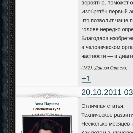
вероятно, поможет о
Изобретён первый а
что позволит чаще 
голове нередко опр
Благодаря изобрете
в человеческом орг
частности — в диагн
(1825, Даниэл Ортего)
+1
20.10.2011 03
Анна Наринго
Отличная статья.
Ревенантка-гуля
Техническое развит
Несколько месяцев н
Как потом выясняло