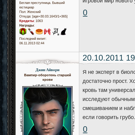
игровой мир нового 
Беглая преступница. Бывший
юстициар
0
Пол:
Женский
Откуда:
[age=30.03.1643/1=365]
Кредиты
:
1063
Награды
:
Последний визит:
06.11.2013 02:44
20.10.2011 19
Джин Айвори
Я не эксперт в биоло
Вампир-оборотень старшей
крови
достаточно прост. Хо
кровь там универсаль
исследуют обычным
смешиванием и набл
если говорить грубо
0