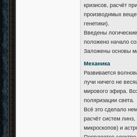
кризисов, расчёт п
производимых вещей
генетики).
Введены логические 
положено начало со
Заложены основы ма
Механика
Развивается волнова
лучи ничего не веся
мирового эфира. Во
поляризации света.
Всё это сделало нем
расчёт систем линз
микроскопов) и аст
Появляется электро