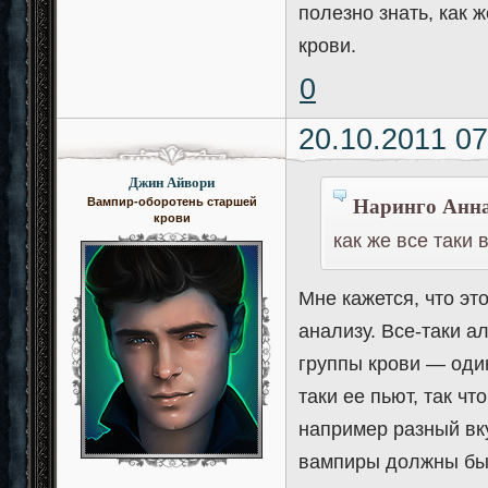
полезно знать, как 
крови.
0
20.10.2011 07
Джин Айвори
Наринго Анна
Вампир-оборотень старшей
крови
как же все таки
Мне кажется, что это
анализу. Все-таки а
группы крови — один
таки ее пьют, так ч
например разный вкус
вампиры должны был