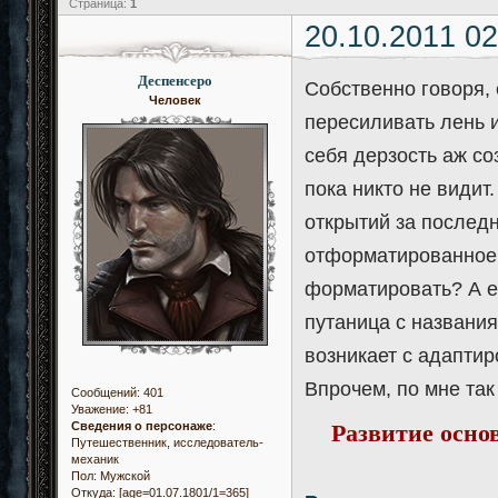
Страница:
1
20.10.2011 02
Деспенсеро
Собственно говоря, 
Человек
пересиливать лень и
себя дерзость аж со
пока никто не видит
открытий за последн
отформатированное,
форматировать? А е
путаница с названия
возникает с адаптир
Впрочем, по мне так
Сообщений:
401
Уважение:
+81
Развитие осно
Сведения о персонаже
:
Путешественник, исследователь-
механик
Пол:
Мужской
Откуда:
[age=01.07.1801/1=365]