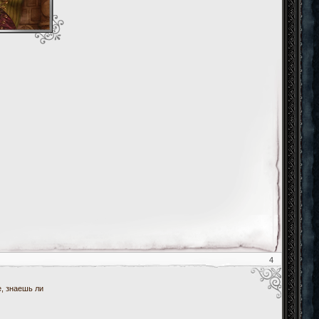
4
, знаешь ли