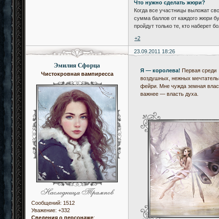
Что нужно сделать жюри?
Когда все участницы выложат сво
сумма баллов от каждого жюри б
пройдут только те, кто наберет 
+2
23.09.2011 18:26
Эмилия Сфорца
Я — королева!
Первая среди
Чистокровная вампиресса
воздушных, нежных мечтател
фейри. Мне чужда земная влас
важнее — власть духа.
Сообщений:
1512
Уважение:
+332
Сведения о персонаже
: