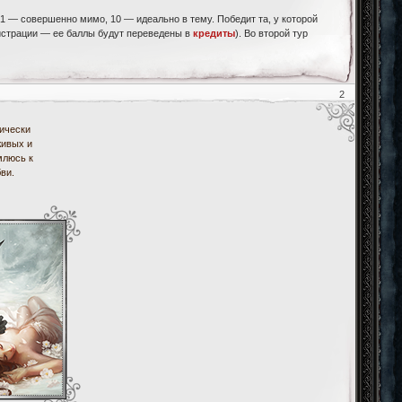
 1 — совершенно мимо, 10 — идеально в тему. Победит та, у которой
истрации — ее баллы будут переведены в
кредиты
). Во второй тур
2
ически
живых и
млюсь к
ви.