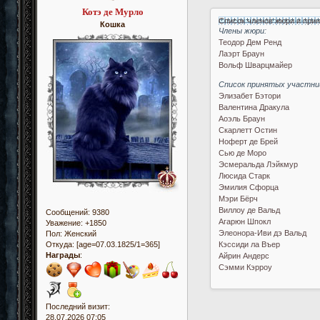
Котэ де Мурло
Список членов жюри и при
Кошка
Члены жюри:
Теодор Дем Ренд
Лаэрт Браун
Вольф Шварцмайер
Список принятых участни
Элизабет Бэтори
Валентина Дракула
Аоэль Браун
Скарлетт Остин
Ноферт де Брей
Сью де Моро
Эсмеральда Лэйкмур
Люсида Старк
Эмилия Сфорца
Мэри Бёрч
Виллоу де Вальд
Сообщений:
9380
Агарюн Шпокл
Уважение:
+1850
Элеонора-Иви дэ Вальд
Пол:
Женский
Кэссиди ла Въер
Откуда:
[age=07.03.1825/1=365]
Награды
:
Айрин Андерс
Сэмми Кэрроу
Последний визит:
28.07.2026 07:05