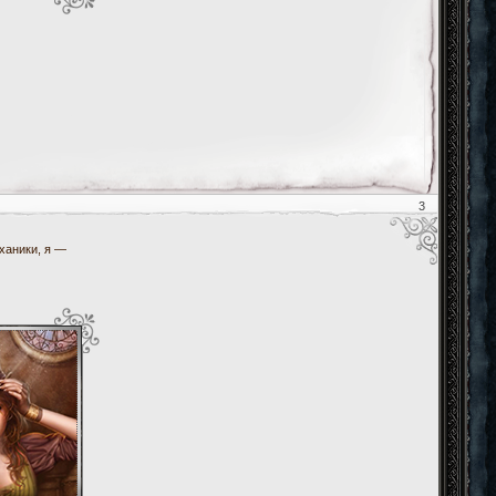
3
ханики, я —