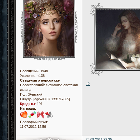
Сообщений:
1948
Уважение:
+136
Сведения о персонаже
:
+2
Несостоявшийся филолог, светская
львица
Пол:
Женский
Откуда:
[age=09.07.1331/1=365]
Кредиты
:
191
Награды
:
Последний визит:
11.07.2012 12:56
23.09.2011 22:35