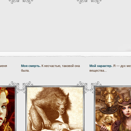
 меня
Моя смерть.
К несчастью, таковой она
Мой характер.
Я — дух ме
была.
вещества...