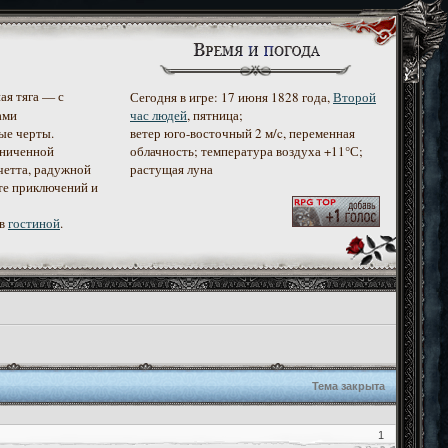
ая тяга — с
Сегодня в игре: 17 июня 1828 года,
Второй
ами
час людей
, пятница;
ые черты.
ветер юго-восточный 2 м/c, переменная
аниченной
облачность; температура воздуха +11°С;
четта, радужной
растущая луна
те приключений и
 в
гостиной
.
Тема закрыта
1