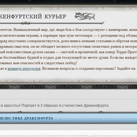
 фэнтези. Вымышленный мир, где люди бок о бок соседствуют с вампирами, конн
политическими играми, а парящие при луне нетопыри — с реющими под облак
дряд неустанно совершенствуется, дополняясь новыми статьями и обретая нов
дравым смыслом, он не обещает полного отсутствия сюжетных рамок и неогр
етый повсеместным духом сказки — светлой и ироничной, как юмор Терри Прат
уеты беспокойных будней и отдых для тоскующей по мечте души. Если вы жажде
ровавых вам опасностей и сладостных побед!
ью к
команде игроделов
. Возникли вопросы о создании персонажа? Задайте их
са красоты! Портрет в 3 образах в стилистике Дракенфурта
СТИЛИСТИКЕ ДРАКЕНФУРТА