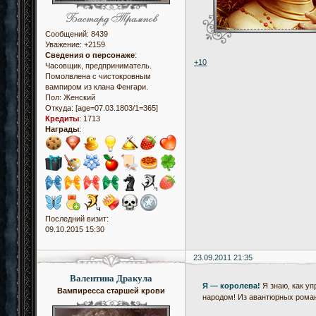
Сообщений:
8439
Уважение:
+2159
Сведения о персонаже
:
+10
Часовщик, предприниматель.
Помолвлена с чистокровным
вампиром из клана Фенгари.
Пол:
Женский
Откуда:
[age=07.03.1803/1=365]
Кредиты
:
1713
Награды
:
Последний визит:
09.10.2015 15:30
23.09.2011 21:35
Валентина Дракула
Я — королева!
Я знаю, как уп
Вампиресса старшей крови
народом! Из авантюрных рома