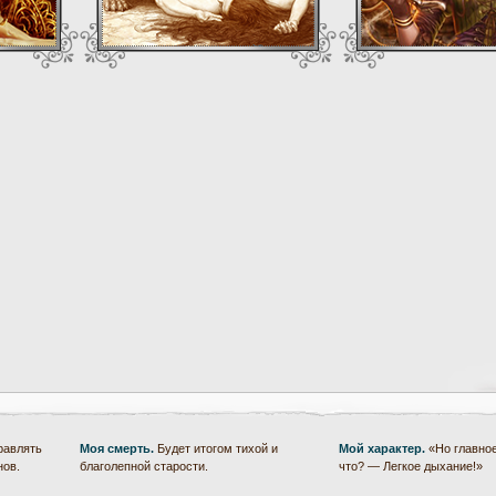
равлять
Моя смерть.
Будет итогом тихой и
Мой характер.
«Но главное
нов.
благолепной старости.
что? — Легкое дыхание!»