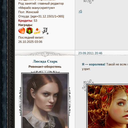
Род занятий: главный редактор
«Мирабо манускриптум»
+5
Пол:
Женский
Откуда:
[age=31.12.1501/1=365]
Кредиты
:
53
Награды
:
Последний визит:
26.10.2025 03:06
23.09.2011 20:46
Люсида Старк
Я — королева!
Такой не всяк
Ревенант-оборотень
узрит.