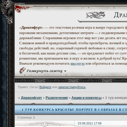
Дракенфурт
«
» — это текстовая ролевая игра в жанре городского
паровыми механизмами, детективные интриги — с подковерными 
дирижаблями. Стараниями игроков этот мир вот уже десять лет по
Слишком живой и правдоподобный, чтобы пренебречь логикой и з
свободы действий, но, озаренный горячей любовью к слову, согр
и беспечной, как наши детские сны, — он предлагает побег от с
романтики, мы приглашаем вас в игру и желаем: в добрый путь! К
Вначале рекомендуем почитать
вводную
или обратиться за помощ
Привет, Гость!
Войдите
или
зарегистрируйтесь
.
»
Дракенфурт
»
Развлечения
»
Акции и конкурсы
»
1 тур конкур
1 ТУР КОНКУРСА КРАСОТЫ! ПОРТРЕТ В 3 ОБРАЗАХ В 
Страница:
1
23.09.2011 17:58