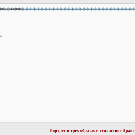
нятых участниц
ц:
Портрет в трех образах в стилистике Драк