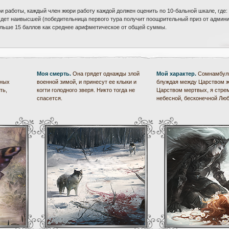
и работы, каждый член жюри работу каждой должен оценить по 10-бальной шкале, где:
удет наивысшей (победительница первого тура получит поощрительный приз от админ
больше 15 баллов как среднее арифметическое от общей суммы.
Моя смерть.
Она грядет однажды злой
Мой характер.
Сомнамбул
ьных
военной зимой, и принесут ее клыки и
блуждая между Царством 
ть,
когти голодного зверя. Никто тогда не
Царством мертвых, я стре
спасется.
небесной, бесконечной Люб