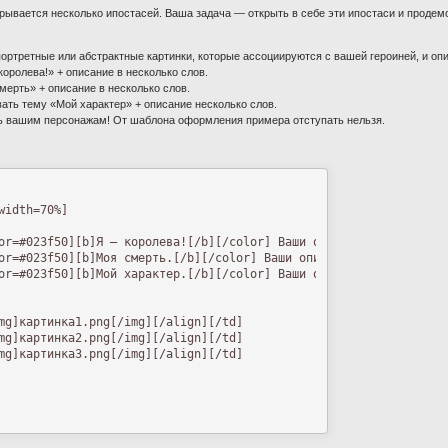
крывается несколько ипостасей. Ваша задача — открыть в себе эти ипостаси и проде
портретные или абстрактные картинки, которые ассоциируются с вашей героиней, и опи
оролева!» + описание в несколько слов.
мерть» + описание в несколько слов.
ать тему «Мой характер» + описание несколько слов.
ь вашим персонажам! От шаблона оформления примера отступать нельзя.
width=70%]

or=#023f50][b]Я — королева![/b][/color] Ваши описания[/align][/td
or=#023f50][b]Моя смерть.[/b][/color] Ваши описания[/align][/td]

or=#023f50][b]Мой характер.[/b][/color] Ваши описания[/align][/td
mg]картинка1.png[/img][/align][/td]

mg]картинка2.png[/img][/align][/td]

mg]картинка3.png[/img][/align][/td]
