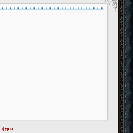
енфурта