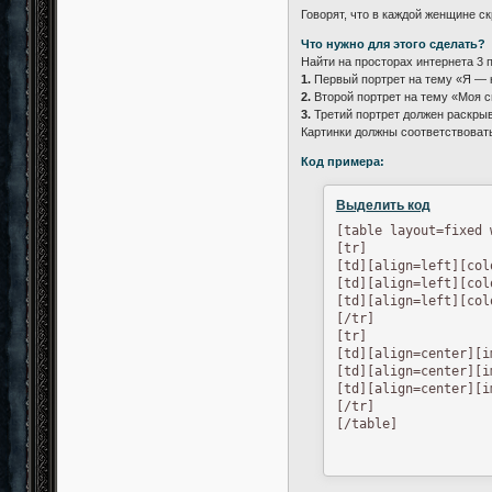
Говорят, что в каждой женщине с
Что нужно для этого сделать?
Найти на просторах интернета 3 
1.
Первый портрет на тему «Я — к
2.
Второй портрет на тему «Моя с
3.
Третий портрет должен раскрыв
Картинки должны соответствоват
Код примера:
Выделить код
[table layout=fixed 
[tr]

[td][align=left][col
[td][align=left][col
[td][align=left][col
[/tr]

[tr]

[td][align=center][i
[td][align=center][i
[td][align=center][i
[/tr]

[/table]