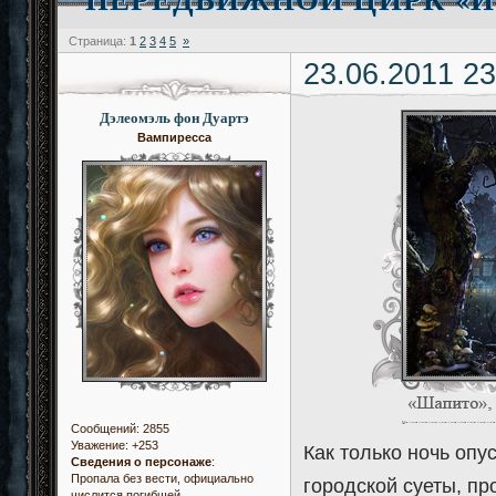
Страница:
1
2
3
4
5
»
23.06.2011 23
Дэлеомэль фон Дуартэ
Вампиресса
Сообщений:
2855
Уважение:
+253
Как только ночь опу
Сведения о персонаже
:
Пропала без вести, официально
городской суеты, пр
числится погибшей