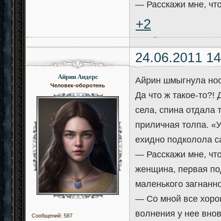
— Расскажи мне, что
+2
24.06.2011 14
Айрин Андерс
Айрин шмыгнула носо
Человек-оборотень
Да что ж такое-то?!
села, спина отдала 
приличная толпа. «У
ехидно подколола с
— Расскажи мне, чт
женщина, первая по
маленького загнанно
— Со мной все хоро
волнения у нее внов
Сообщений:
587