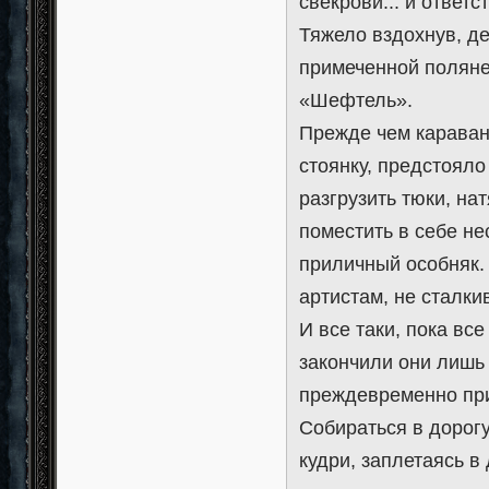
свекрови... и ответ
Тяжело вздохнув, д
примеченной поляне
«Шефтель».
Прежде чем караван
стоянку, предстояло
разгрузить тюки, на
поместить в себе н
приличный особняк.
артистам, не сталки
И все таки, пока вс
закончили они лишь 
преждевременно пр
Собираться в дорог
кудри, заплетаясь в