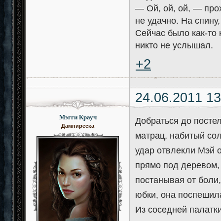
— Ой, ой, ой, — про
не удачно. На спину,
Сейчас было как-то 
никто не услышал.
+2
24.06.2011 13
Мэгги Крауч
Добраться до постел
Дампиреска
матрац, набитый сол
удар отвлекли Мэй о
прямо под деревом,
постанывая от боли,
юбки, она поспешил
Из соседней палатк