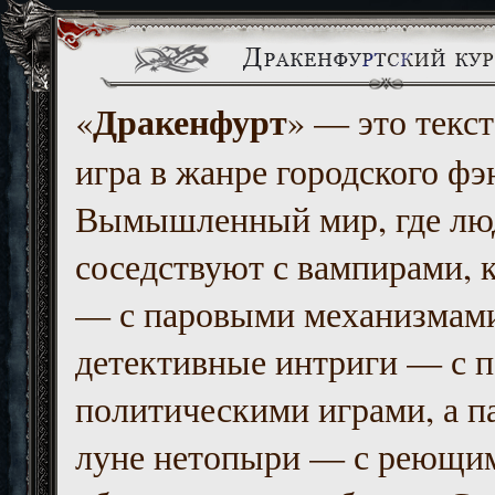
Дракенфурт
«
» — это текст
игра в жанре городского фэ
Вымышленный мир, где люд
соседствуют с вампирами, к
— с паровыми механизмам
детективные интриги — с 
политическими играми, а п
луне нетопыри — с реющи