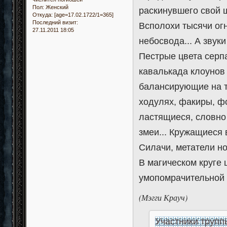
Пол:
Женский
раскинувшего свой 
Откуда:
[age=17.02.1722/1=365]
Последний визит:
Всполохи тысячи ог
27.11.2011 18:05
небосвода... А звук
Пестрые цвета серп
кавалькада клоунов 
балансирующие на 
ходулях, факиры, ф
ластящиеся, словно
змеи... Кружащиеся 
Силачи, метатели но
В магическом круге 
умопомрачительной 
(Мэгги Крауч)
Участники трупп