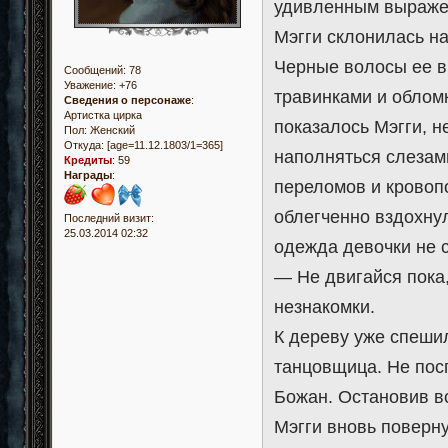
удивленным выражен
Мэгги склонилась на
Черные волосы ее в
Сообщений:
78
Уважение:
+76
травинками и обломк
Сведения о персонаже
:
Артистка цирка
показалось Мэгги, н
Пол:
Женский
Откуда:
[age=11.12.1803/1=365]
наполняться слезам
Кредиты
:
59
Награды
:
переломов и кровопо
облегченно вздохну
Последний визит:
25.03.2014 02:32
одежда девочки не 
— Не двигайся пока,
незнакомки.
К дереву уже спешил
танцовщица. Не пос
Божан. Остановив в
Мэгги вновь поверну