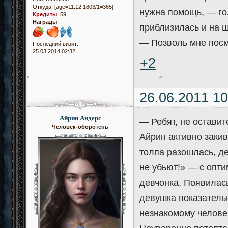
Откуда:
[age=11.12.1803/1=365]
нужна помощь, — гол
Кредиты
:
59
Награды
:
приблизилась и на ш
— Позволь мне посмо
Последний визит:
25.03.2014 02:32
+2
26.06.2011 10
Айрин Андерс
— Ребят, не оставит
Человек-оборотень
Айрин активно закив
толпа разошлась, д
не убьют!» — с опт
девчонка. Появилась
девушка показательн
незнакомому человек