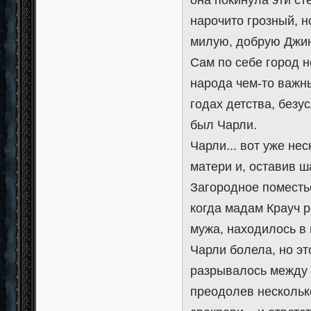
она покинула эти ст
нарочито грозный, н
милую, добрую Джи
Сам по себе город 
народа чем-то важн
годах детства, безу
был Чарли.
Чарли... вот уже не
матери и, оставив ш
Загородное поместь
когда мадам Крауч р
мужа, находилось в 
Чарли болела, но эт
разрывалось между 
преодолев нескольк