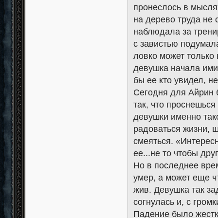
пронеслось в мысля
на дерево труда не 
наблюдала за трени
с завистью подумала
ловко может только 
девушка начала ими 
бы ее кто увидел, н
Сегодня для Айрин 
так, что проснешься
девушки именно тако
радоваться жизни, ш
смеяться. «Интерес
ее...не то чтобы др
Но в последнее врем
умер, а может еще ч
жив. Девушка так за
согнулась и, с гром
Падение было жестк