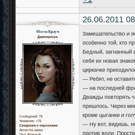
26.06.2011 08
Мэгги Крауч
Замешательство и я
Дампиреска
особенно той, кто п
Бедный, загнанный в
себя их новая знако
циркачке приходилос
— Ребят, не оставит
— на последней фра
Дважды повторять чт
пришлось. Через мин
кроме цыганки и го
Сообщений:
78
Уважение:
+76
— Ну вот, видишь, ни
Сведения о персонаже
:
Артистка цирка
против воли. Просто
Пол:
Женский