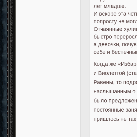
лет младше.
И вскоре эта чет
попросту не мог
Отчаянные хулиг
быстро перерос
а девочки, почу
себе и беспечны
Когда же «Избар
и Виолеттой (ст
Равены, то подр
наслышанным о 
было предложено
постоянные заня
пришлось не так 
-----------------------------------