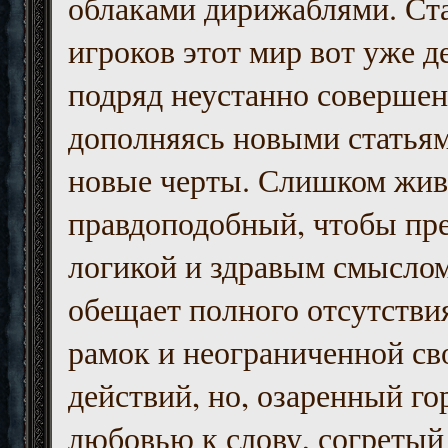
облаками дирижаблями. Ст
игроков этот мир вот уже д
подряд неустанно совершен
дополняясь новыми статьям
новые черты. Слишком жив
правдоподобный, чтобы пр
логикой и здравым смыслом
обещает полного отсутств
рамок и неограниченной с
действий, но, озаренный го
любовью к слову, согретый