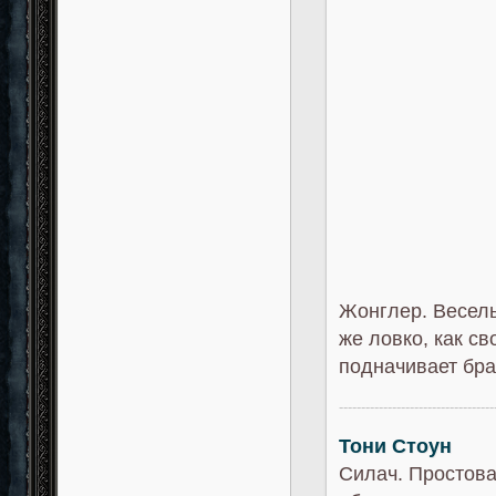
Жонглер. Весель
же ловко, как с
подначивает бра
-----------------------------------
Тони Стоун
Силач. Простова