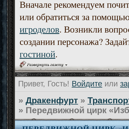
Вначале рекомендуем почи
или обратиться за помощь
игроделов
. Возникли вопро
создании персонажа? Задайт
гостиной
.
Привет, Гость!
Войдите
или
за
»
Дракенфурт
»
Транспор
»
Передвижной цирк «Изб
ПЕРЕДВИЖНОЙ ЦИРК «И