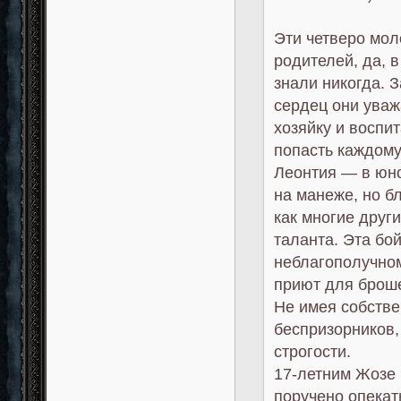
Эти четверо мол
родителей, да, 
знали никогда. 
сердец они ува
хозяйку и воспи
попасть каждому
Леонтия — в юн
на манеже, но б
как многие друг
таланта. Эта бо
неблагополучном
приют для брош
Не имея собстве
беспризорников,
строгости.
17-летним Жозе 
поручено опекат