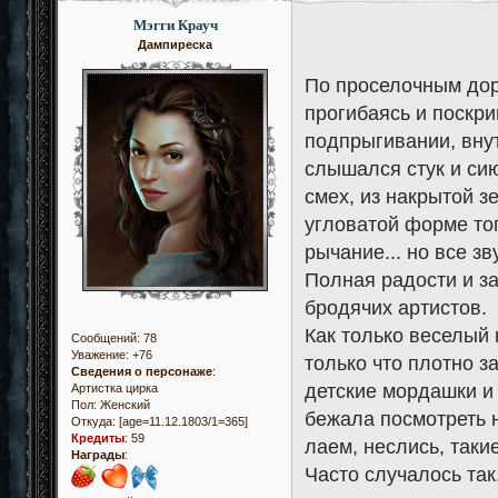
Мэгги Крауч
Дампиреска
По проселочным дор
прогибаясь и поскри
подпрыгивании, внут
слышался стук и сию
смех, из накрытой з
угловатой форме то
рычание... но все з
Полная радости и з
бродячих артистов.
Как только веселый 
Сообщений:
78
Уважение:
+76
только что плотно 
Сведения о персонаже
:
детские мордашки и 
Артистка цирка
Пол:
Женский
бежала посмотреть н
Откуда:
[age=11.12.1803/1=365]
Кредиты
:
59
лаем, неслись, такие
Награды
:
Часто случалось так