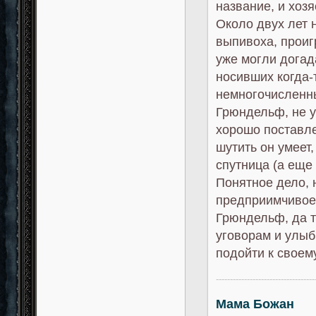
название, и хозя
Около двух лет 
выпивоха, проигр
уже могли догад
носивших когда-
немногочисленны
Грюндельф, не у
хорошо поставле
шутить он умеет,
спутница (а еще 
Понятное дело, 
предприимчивое,
Грюндельф, да т
уговорам и улыб
подойти к своем
-----------------------------------
Мама Божан