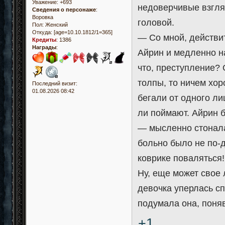
Уважение:
+693
недоверчивые взгля
Сведения о персонаже
:
Воровка
головой.
Пол:
Женский
Откуда:
[age=10.10.1812/1=365]
— Со мной, действи
Кредиты
:
1386
Награды
:
Айрин и медленно на
что, преступление? 
толпы, то ничем хор
Последний визит:
01.08.2026 08:42
бегали от одного лиц
ли поймают. Айрин б
— мысленно стонала 
больно было не по-д
коврике поваляться!
Ну, еще может свое
девочка уперлась сп
подумала она, поняв
+1