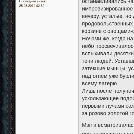
останавливались на
Последний визит:
25.03.2014 02:32
импровизированное 
вечеру, усталые, но
продовольственных 
корзине с овощами-
Ночами же, когда на
небо просвечивалос
вспыхивали десятки
тени людей. Уставш
затекшие мышцы, ус
над огнем уже бурл
всему лагерю.
Лишь после полуноч
ускользающее подоби
первыми лучами сол
за розово-золотой г
Мэгги всматривалас